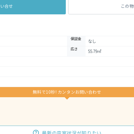
問い合せ
この物
保証金
なし
広さ
55.79㎡
無料で10秒! カンタンお問い合わせ
最新の空室状況が知りたい