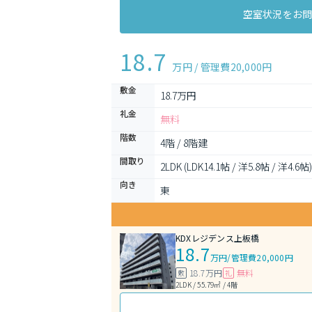
空室状況をお
18.7
万円 / 管理費
20,000円
敷金
18.7万円
礼金
無料
階数
4階 / 8階建
間取り
2LDK (LDK14.1帖 / 洋5.8帖 / 洋4.6帖)
向き
東
KDXレジデンス上板橋
18.7
万円
/
管理費20,000円
18.7万円
無料
敷
礼
2LDK / 55.79㎡ / 4階