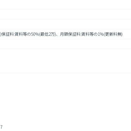
P)保証料:賃料等の50％(最低2万)、月額保証料:賃料等の1％(更新料無)
7