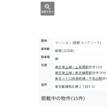
画像を拡大
建物
マンション (鉄筋コンクリート)
築年数
新築 (2026年)
駐車場
無
交通
東武東上線 / 上板橋駅
徒歩13分
東武東上線 / 東武練馬駅
徒歩14分
東京メトロ有楽町線 / 平和台駅
徒
住所
東京都練馬区錦２丁目9-14
掲載中の物件(
15
件)