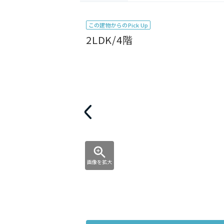
この建物からのPick Up
2LDK/4階
画像を拡大