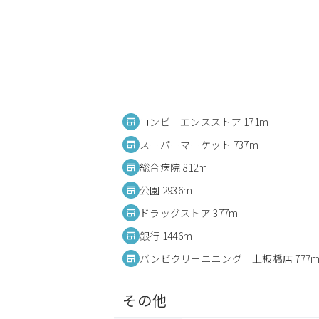
コンビニエンスストア 171m
スーパーマーケット 737m
総合病院 812m
公園 2936m
ドラッグストア 377m
銀行 1446m
バンビクリーニニング 上板橋店 777
その他