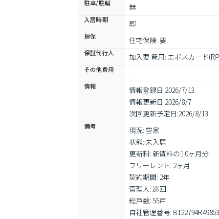
駐車/駐輪
無
入居時期
即
損保
住宅保険: 要
保証代行人
加入要 費用: エポスカード(R
その他費用
-
情報
情報登録日:
2026/7/13
情報更新日:
2026/8/7
次回更新予定日:
2026/8/13
備考
現況: 空家

状態: 未入居

更新料: 新賃料の1.0ヶ月分

フリーレント: 2ヶ月

契約期間: 2年

管理人: 巡回

総戸数: 55戸

自社管理番号: B122794R49853