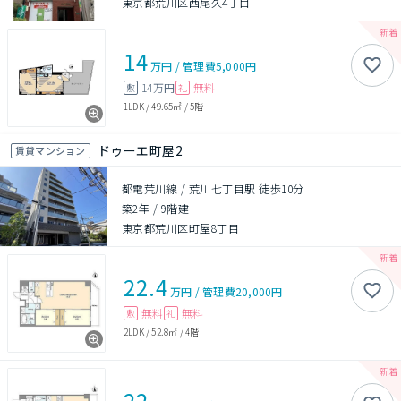
東京都荒川区西尾久4丁目
14
万円
/
管理費
5,000円
14万円
無料
敷
礼
1LDK
/
49.65㎡
/
5階
ドゥーエ町屋2
賃貸マンション
都電荒川線 / 荒川七丁目駅 徒歩10分
築2年
/
9階建
東京都荒川区町屋8丁目
22.4
万円
/
管理費
20,000円
無料
無料
敷
礼
2LDK
/
52.8㎡
/
4階
22