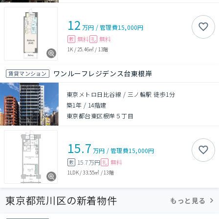
12
万円
/
管理費
15,000円
無料
無料
敷
礼
1K
/
25.46㎡
/
13階
ワンルーフレジデンス台東根岸
賃貸マンション
東京メトロ日比谷線 / 三ノ輪駅 徒歩1分
築1年
/
14階建
東京都台東区根岸５丁目
15.7
万円
/
管理費
15,000円
15.7万円
無料
敷
礼
1LDK
/
33.55㎡
/
13階
東京都荒川区の新着物件
もっと見る