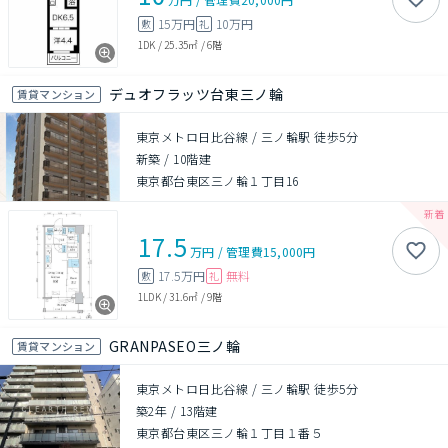
15万円
10万円
敷
礼
1DK
/
25.35㎡
/
6階
デュオフラッツ台東三ノ輪
賃貸マンション
東京メトロ日比谷線 / 三ノ輪駅 徒歩5分
新築
/
10階建
東京都台東区三ノ輪１丁目16
17.5
万円
/
管理費
15,000円
17.5万円
無料
敷
礼
1LDK
/
31.6㎡
/
9階
GRANPASEO三ノ輪
賃貸マンション
東京メトロ日比谷線 / 三ノ輪駅 徒歩5分
築2年
/
13階建
東京都台東区三ノ輪１丁目１番５