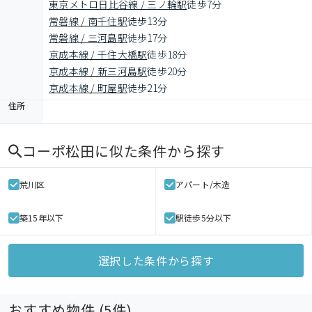
東京メトロ日比谷線 / 三ノ輪駅
徒歩7分
常磐線 / 南千住駅
徒歩13分
常磐線 / 三河島駅
徒歩17分
京成本線 / 千住大橋駅
徒歩18分
京成本線 / 新三河島駅
徒歩20分
京成本線 / 町屋駅
徒歩21分
住所
コーポ松田
に似た条件から探す
荒川区
アパート/木造
築15年以下
駅徒歩5分以下
選択した条件から探す
おすすめ物件 (
5
件)