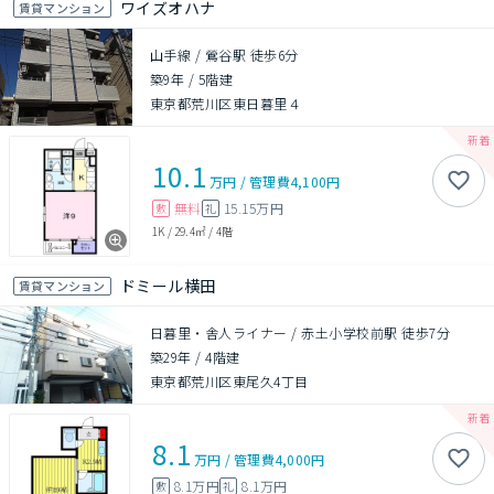
ワイズオハナ
賃貸マンション
山手線 / 鶯谷駅 徒歩6分
築9年
/
5階建
東京都荒川区東日暮里４
10.1
万円
/
管理費
4,100円
無料
15.15万円
敷
礼
1K
/
29.4㎡
/
4階
ドミール横田
賃貸マンション
日暮里・舎人ライナー / 赤土小学校前駅 徒歩7分
築29年
/
4階建
東京都荒川区東尾久4丁目
8.1
万円
/
管理費
4,000円
8.1万円
8.1万円
敷
礼