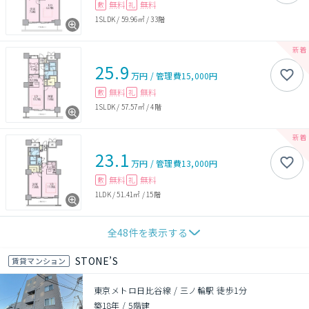
無料
無料
敷
礼
1SLDK
/
59.96㎡
/
33階
25.9
万円
/
管理費
15,000円
無料
無料
敷
礼
1SLDK
/
57.57㎡
/
4階
23.1
万円
/
管理費
13,000円
無料
無料
敷
礼
1LDK
/
51.41㎡
/
15階
全
48
件を表示する
STONE’S
賃貸マンション
東京メトロ日比谷線 / 三ノ輪駅 徒歩1分
築18年
/
5階建