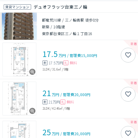
デュオフラッツ台東三ノ輪
賃貸マンション
都電荒川線 / 三ノ輪橋駅 徒歩8分
新築
/
10階建
東京都台東区三ノ輪１丁目16
17.5
万円
/
管理費
15,000円
17.5万円
無料
敷
礼
1LDK
/
31.6㎡
/
9階
21
万円
/
管理費
20,000円
21万円
無料
敷
礼
2LDK
/
42.46㎡
/
9階
25
万円
/
管理費
20,000円