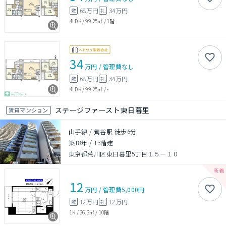
68万円
34万円
敷
礼
4LDK
/
99.25㎡
/
1階
34
万円
/
管理費
なし
68万円
34万円
敷
礼
4LDK
/
99.25㎡
/
-
ステージファースト東日暮里
賃貸マンション
山手線 / 鶯谷駅 徒歩6分
築18年
/
13階建
東京都荒川区東日暮里5丁目１５－１０
12
万円
/
管理費
5,000円
12万円
12万円
敷
礼
1K
/
26.2㎡
/
10階