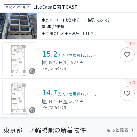
LiveCasa日暮里EAST
賃貸マンション
東京メトロ日比谷線 / 三ノ輪駅 徒歩5分
築1年
/
8階建
東京都荒川区東日暮里1丁目32-2
15.2
万円
/
管理費
12,000円
15.2万円
15.2万円
敷
礼
2DK
/
38.7㎡
/
2階
14.7
万円
/
管理費
12,000円
14.7万円
14.7万円
敷
礼
2DK
/
38.7㎡
/
2階
東京都三ノ輪橋駅の新着物件
もっと見る