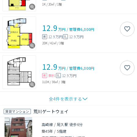
1K
/
20㎡
/
1階
12.9
万円
/
管理費
6,000円
12.9万円
12.9万円
敷
礼
2DK
/
42㎡
/
3階
12.9
万円
/
管理費
6,000円
無料
12.9万円
敷
礼
1LDK
/
38㎡
/
3階
全
4
件を表示する
荒川ゲートウェイ
賃貸マンション
高崎線 / 尾久駅 徒歩6分
築45年
/
5階建