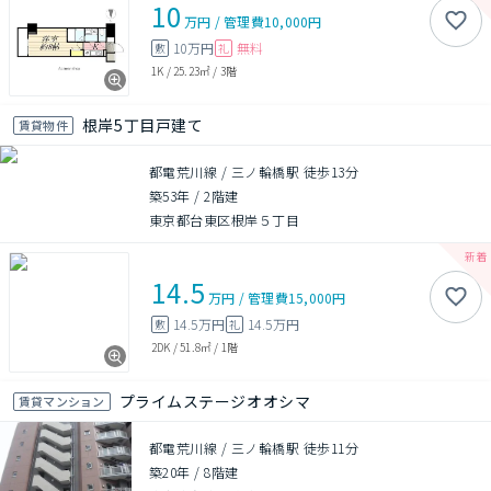
10
万円
/
管理費
10,000円
10万円
無料
敷
礼
1K
/
25.23㎡
/
3階
根岸5丁目戸建て
賃貸物件
都電荒川線 / 三ノ輪橋駅 徒歩13分
築53年
/
2階建
東京都台東区根岸５丁目
14.5
万円
/
管理費
15,000円
14.5万円
14.5万円
敷
礼
2DK
/
51.8㎡
/
1階
プライムステージオオシマ
賃貸マンション
都電荒川線 / 三ノ輪橋駅 徒歩11分
築20年
/
8階建