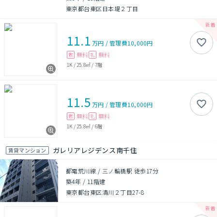
東京都台東区日本堤２丁目
11.1
万円
/
管理費
10,000円
無料
無料
敷
礼
1K
/
25.8㎡
/
7階
11.5
万円
/
管理費
10,000円
無料
無料
敷
礼
1K
/
25.8㎡
/
6階
ガレリアレジデンス南千住
賃貸マンション
都電荒川線 / 三ノ輪橋駅 徒歩17分
築4年
/
11階建
東京都台東区清川２丁目27-8