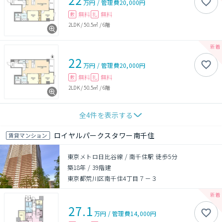
万円
/
管理費
20,000円
無料
無料
敷
礼
2LDK
/
50.5㎡
/
6階
22
万円
/
管理費
20,000円
無料
無料
敷
礼
2LDK
/
50.5㎡
/
6階
全
4
件を表示する
ロイヤルパークスタワー南千住
賃貸マンション
東京メトロ日比谷線 / 南千住駅 徒歩5分
築18年
/
39階建
東京都荒川区南千住4丁目７－３
27.1
万円
/
管理費
14,000円