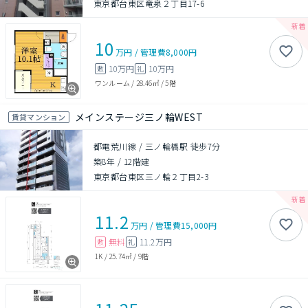
東京都台東区竜泉２丁目17-6
10
万円
/
管理費
8,000円
10万円
10万円
敷
礼
ワンルーム
/
28.46㎡
/
5階
メインステージ三ノ輪WEST
賃貸マンション
都電荒川線 / 三ノ輪橋駅 徒歩7分
築8年
/
12階建
東京都台東区三ノ輪２丁目2-3
11.2
万円
/
管理費
15,000円
無料
11.2万円
敷
礼
1K
/
25.74㎡
/
9階