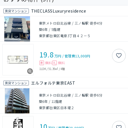
THECLASSLuxuryresidence
賃貸マンション
東京メトロ日比谷線 / 三ノ輪駅 徒歩4分
築6年
/
5階建
東京都台東区竜泉3丁目４２－５
19.8
万円
/
管理費
13,000円
無料
無料
敷
礼
1LDK
/
51.39㎡
/
4階
エルフォルテ東京EAST
賃貸マンション
東京メトロ日比谷線 / 三ノ輪駅 徒歩6分
築6年
/
11階建
東京都台東区日本堤２
10
万円
/
管理費
20,000円