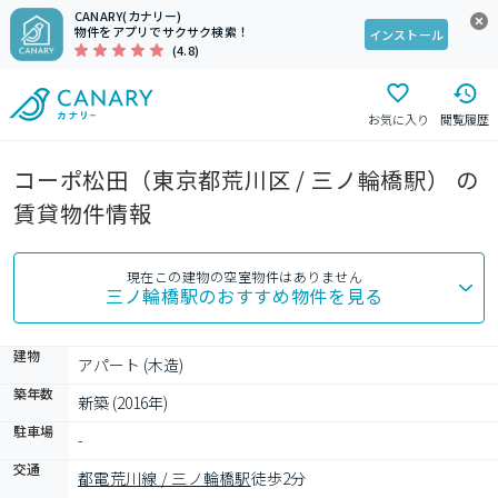
CANARY(カナリー)
物件をアプリでサクサク検索！
インストール
(4.8)
お気に入り
閲覧履歴
コーポ松田（東京都荒川区 / 三ノ輪橋駅） の
賃貸物件情報
現在この建物の空室物件はありません
三ノ輪橋駅
のおすすめ物件を見る
建物
アパート (木造)
築年数
新築 (2016年)
駐車場
-
交通
都電荒川線 / 三ノ輪橋駅
徒歩2分