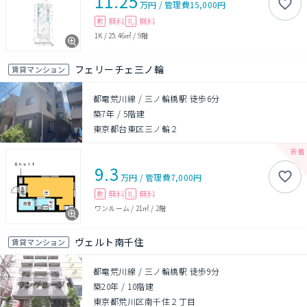
11.25
万円
/
管理費
15,000円
無料
無料
敷
礼
1K
/
25.46㎡
/
9階
フェリーチェ三ノ輪
賃貸マンション
都電荒川線 / 三ノ輪橋駅 徒歩6分
築7年
/
5階建
東京都台東区三ノ輪２
9.3
万円
/
管理費
7,000円
無料
無料
敷
礼
ワンルーム
/
21㎡
/
2階
ヴェルト南千住
賃貸マンション
都電荒川線 / 三ノ輪橋駅 徒歩9分
築20年
/
10階建
東京都荒川区南千住２丁目