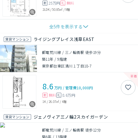
25万円
無料
敷
礼
2LDK
/
50.85㎡
/
9階
全
5
件を表示する
ライジングプレイス浅草EAST
賃貸マンション
都電荒川線 / 三ノ輪橋駅 徒歩19分
築11年
/
9階建
東京都台東区清川１丁目18-7
8.6
万円
/
管理費
10,000円
無料
8.6万円
敷
礼
1K
/
26.07㎡
/
4階
ジェノヴィア三ノ輪2スカイガーデン
賃貸マンション
都電荒川線 / 三ノ輪橋駅 徒歩12分
築6年
/
13階建