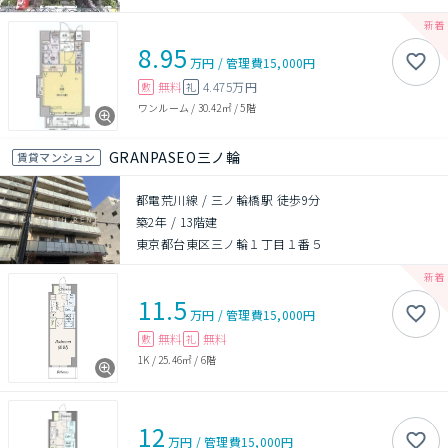
8.95
万円
/
管理費
15,000円
無料
4.475万円
敷
礼
ワンルーム
/
30.42㎡
/
5階
GRANPASEO三ノ輪
賃貸マンション
都電荒川線 / 三ノ輪橋駅 徒歩9分
築2年
/
13階建
東京都台東区三ノ輪１丁目１番５
11.5
万円
/
管理費
15,000円
無料
無料
敷
礼
1K
/
25.46㎡
/
6階
12
万円
/
管理費
15,000円