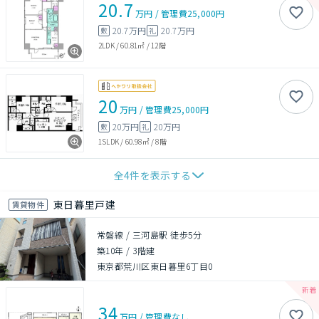
20.7
万円
/
管理費
25,000円
20.7万円
20.7万円
敷
礼
2LDK
/
60.81㎡
/
12階
20
万円
/
管理費
25,000円
20万円
20万円
敷
礼
1SLDK
/
60.98㎡
/
8階
全
4
件を表示する
東日暮里戸建
賃貸物件
常磐線 / 三河島駅 徒歩5分
築10年
/
3階建
東京都荒川区東日暮里6丁目0
34
万円
/
管理費
なし