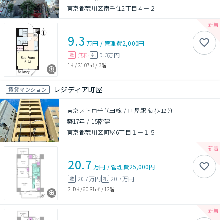
東京都荒川区南千住2丁目４－２
9.3
万円
/
管理費
2,000円
無料
9.3万円
敷
礼
1K
/
23.07㎡
/
3階
レジディア町屋
賃貸マンション
東京メトロ千代田線 / 町屋駅 徒歩12分
築17年
/
15階建
東京都荒川区町屋6丁目１－１５
20.7
万円
/
管理費
25,000円
20.7万円
20.7万円
敷
礼
2LDK
/
60.81㎡
/
12階