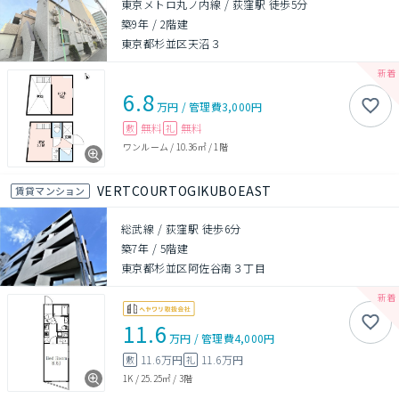
東京メトロ丸ノ内線 / 荻窪駅 徒歩5分
築9年
/
2階建
東京都杉並区天沼３
6.8
万円
/
管理費
3,000円
無料
無料
敷
礼
ワンルーム
/
10.36㎡
/
1階
VERTCOURTOGIKUBOEAST
賃貸マンション
総武線 / 荻窪駅 徒歩6分
築7年
/
5階建
東京都杉並区阿佐谷南３丁目
11.6
万円
/
管理費
4,000円
11.6万円
11.6万円
敷
礼
1K
/
25.25㎡
/
3階