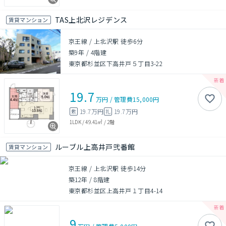
TAS上北沢レジデンス
賃貸マンション
京王線 / 上北沢駅 徒歩6分
築9年
/
4階建
東京都杉並区下高井戸５丁目3-22
19.7
万円
/
管理費
15,000円
19.7万円
19.7万円
敷
礼
1LDK
/
49.41㎡
/
2階
ルーブル上高井戸弐番館
賃貸マンション
京王線 / 上北沢駅 徒歩14分
築12年
/
8階建
東京都杉並区上高井戸１丁目4-14
9