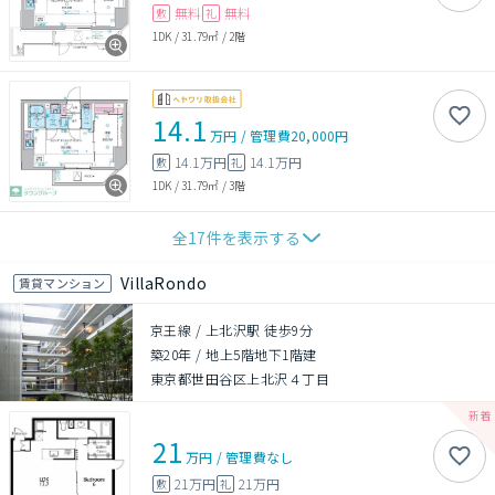
無料
無料
敷
礼
1DK
/
31.79㎡
/
2階
14.1
万円
/
管理費
20,000円
14.1万円
14.1万円
敷
礼
1DK
/
31.79㎡
/
3階
全
17
件を表示する
VillaRondo
賃貸マンション
京王線 / 上北沢駅 徒歩9分
築20年
/
地上5階地下1階建
東京都世田谷区上北沢４丁目
21
万円
/
管理費
なし
21万円
21万円
敷
礼