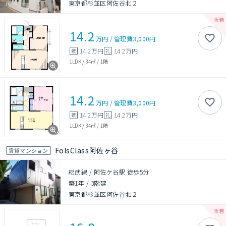
東京都杉並区阿佐谷北２
14.2
万円
/
管理費
3,000円
14.2万円
14.2万円
敷
礼
1LDK
/
34㎡
/
1階
14.2
万円
/
管理費
3,000円
14.2万円
14.2万円
敷
礼
1LDK
/
34㎡
/
1階
FolsClass阿佐ヶ谷
賃貸マンション
総武線 / 阿佐ケ谷駅 徒歩5分
築1年
/
3階建
東京都杉並区阿佐谷北２