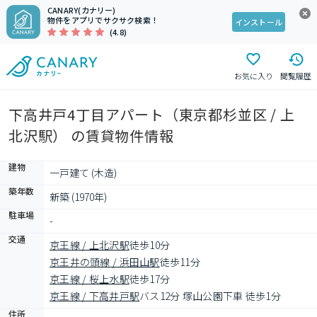
CANARY(カナリー)
物件をアプリでサクサク検索！
インストール
(4.8)
お気に入り
閲覧履歴
下高井戸4丁目アパート（東京都杉並区 / 上
北沢駅） の賃貸物件情報
建物
一戸建て (木造)
築年数
新築 (1970年)
駐車場
-
交通
京王線 / 上北沢駅
徒歩10分
京王井の頭線 / 浜田山駅
徒歩11分
京王線 / 桜上水駅
徒歩17分
京王線 / 下高井戸駅
バス12分 塚山公園下車 徒歩1分
住所