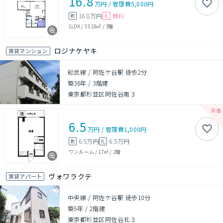
16.8
万円
/
管理費
5,000円
16.8万円
無料
敷
礼
1LDK
/
33.18㎡
/
3階
ロジナケヤキ
賃貸マンション
総武線 / 阿佐ケ谷駅 徒歩2分
築36年
/
3階建
東京都杉並区阿佐谷南３
6.5
万円
/
管理費
1,000円
6.5万円
6.5万円
敷
礼
ワンルーム
/
17㎡
/
2階
ヴォワラクテ
賃貸アパート
中央線 / 阿佐ケ谷駅 徒歩10分
築5年
/
2階建
東京都杉並区阿佐谷北３