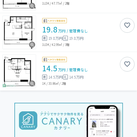
1LDK
/
47.77㎡
/
2階
19.8
万円
/
管理費
なし
19.8万円
19.8万円
敷
礼
1LDK
/
42.99㎡
/
3階
14.5
万円
/
管理費
なし
14.5万円
14.5万円
敷
礼
1K
/
33.86㎡
/
2階