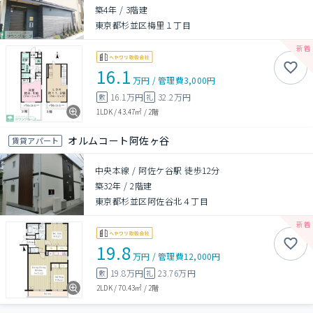
築4年
/
3階建
東京都杉並区梅里１丁目
16.1
万円
/
管理費
3,000円
16.1万円
32.2万円
敷
礼
1LDK
/
43.47㎡
/
2階
オルムコート阿佐ヶ谷
賃貸アパート
中央本線 / 阿佐ケ谷駅 徒歩12分
築32年
/
2階建
東京都杉並区阿佐谷北４丁目
19.8
万円
/
管理費
12,000円
19.8万円
23.76万円
敷
礼
2LDK
/
70.43㎡
/
2階