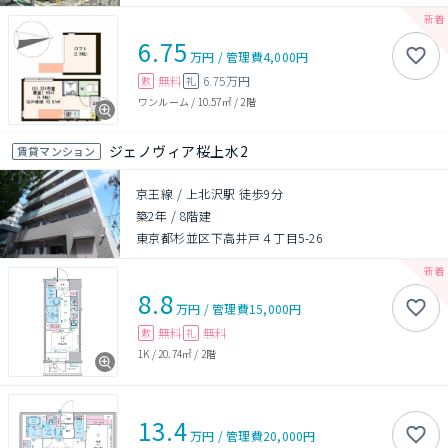
6.75
万円
/
管理費
4,000円
無料
6.75万円
敷
礼
ワンルーム
/
10.57㎡
/
2階
ジェノヴィア桜上水2
賃貸マンション
京王線 / 上北沢駅 徒歩9分
築2年
/
8階建
東京都杉並区下高井戸４丁目5-26
8.8
万円
/
管理費
15,000円
無料
無料
敷
礼
1K
/
20.74㎡
/
2階
13.4
万円
/
管理費
20,000円