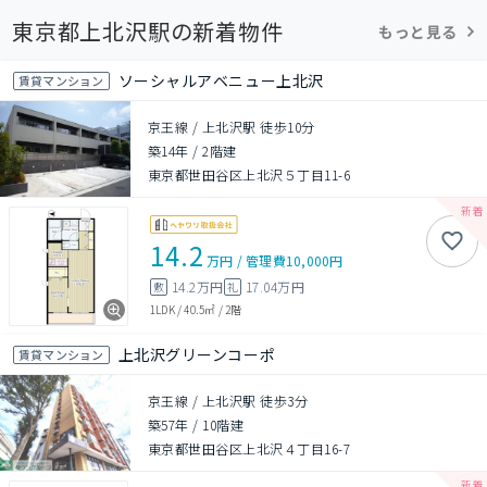
東京都上北沢駅の新着物件
もっと見る
ソーシャルアベニュー上北沢
賃貸マンション
京王線 / 上北沢駅 徒歩10分
築14年
/
2階建
東京都世田谷区上北沢５丁目11-6
14.2
万円
/
管理費
10,000円
14.2万円
17.04万円
敷
礼
1LDK
/
40.5㎡
/
2階
上北沢グリーンコーポ
賃貸マンション
京王線 / 上北沢駅 徒歩3分
築57年
/
10階建
東京都世田谷区上北沢４丁目16-7