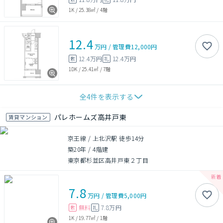
1K
/
25.38㎡
/
4階
12.4
万円
/
管理費
12,000円
12.4万円
12.4万円
敷
礼
1DK
/
25.41㎡
/
7階
全
4
件を表示する
パレホームズ高井戸東
賃貸マンション
京王線 / 上北沢駅 徒歩14分
築20年
/
4階建
東京都杉並区高井戸東２丁目
7.8
万円
/
管理費
5,000円
無料
7.8万円
敷
礼
1K
/
19.77㎡
/
1階