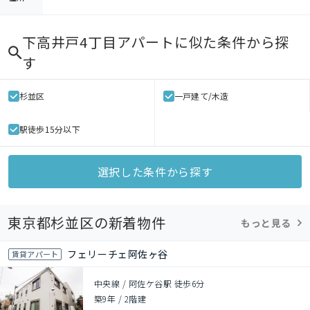
下高井戸4丁目アパート
に似た条件から探
す
杉並区
一戸建て/木造
駅徒歩15分以下
選択した条件から探す
東京都杉並区の新着物件
もっと見る
フェリーチェ阿佐ヶ谷
賃貸アパート
中央線 / 阿佐ケ谷駅 徒歩6分
築9年
/
2階建