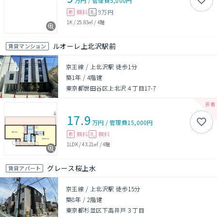
万円
/
管理費
5,000円
無料
9万円
敷
礼
1K
/
25.83㎡
/
4階
ルオーレ上北沢駅前
賃貸マンション
京王線 / 上北沢駅 徒歩1分
築1年
/
4階建
東京都世田谷区上北沢４丁目17-7
17.9
万円
/
管理費
15,000円
無料
無料
敷
礼
1LDK
/
43.21㎡
/
4階
グレース桜上水
賃貸アパート
京王線 / 上北沢駅 徒歩15分
築8年
/
2階建
東京都杉並区下高井戸３丁目