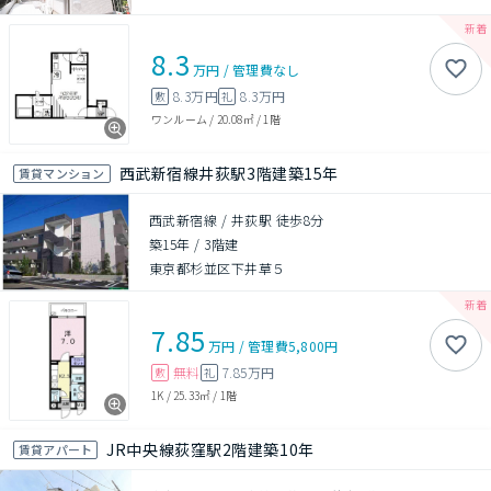
8.3
万円
/
管理費
なし
8.3万円
8.3万円
敷
礼
ワンルーム
/
20.08㎡
/
1階
西武新宿線井荻駅3階建築15年
賃貸マンション
西武新宿線 / 井荻駅 徒歩8分
築15年
/
3階建
東京都杉並区下井草５
7.85
万円
/
管理費
5,800円
無料
7.85万円
敷
礼
1K
/
25.33㎡
/
1階
JR中央線荻窪駅2階建築10年
賃貸アパート