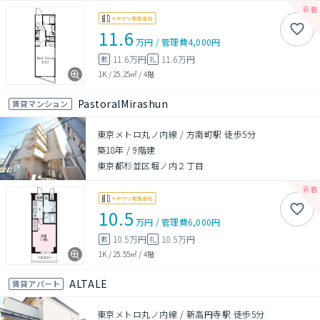
11.6
万円
/
管理費
4,000円
11.6万円
11.6万円
敷
礼
1K
/
25.25㎡
/
4階
PastoralMirashun
賃貸マンション
東京メトロ丸ノ内線 / 方南町駅 徒歩5分
築18年
/
9階建
東京都杉並区堀ノ内２丁目
10.5
万円
/
管理費
6,000円
10.5万円
10.5万円
敷
礼
1K
/
25.55㎡
/
4階
ALTALE
賃貸アパート
東京メトロ丸ノ内線 / 新高円寺駅 徒歩5分