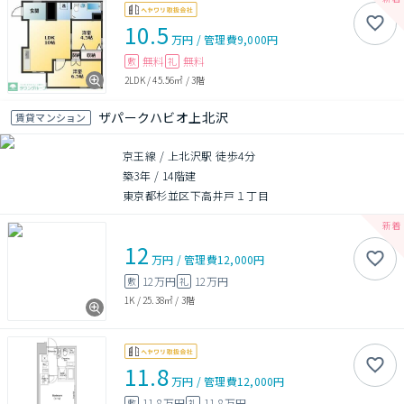
10.5
万円
/
管理費
9,000円
無料
無料
敷
礼
2LDK
/
45.56㎡
/
3階
ザパークハビオ上北沢
賃貸マンション
京王線 / 上北沢駅 徒歩4分
築3年
/
14階建
東京都杉並区下高井戸１丁目
12
万円
/
管理費
12,000円
12万円
12万円
敷
礼
1K
/
25.38㎡
/
3階
11.8
万円
/
管理費
12,000円
11.8万円
11.8万円
敷
礼