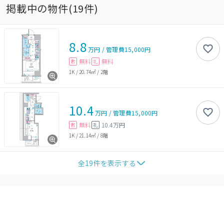
掲載中の物件(
19
件)
8.8
万円
/
管理費
15,000円
無料
無料
敷
礼
1K
/
20.74㎡
/
2階
10.4
万円
/
管理費
15,000円
無料
10.4万円
敷
礼
1K
/
21.14㎡
/
8階
全
19
件を表示する