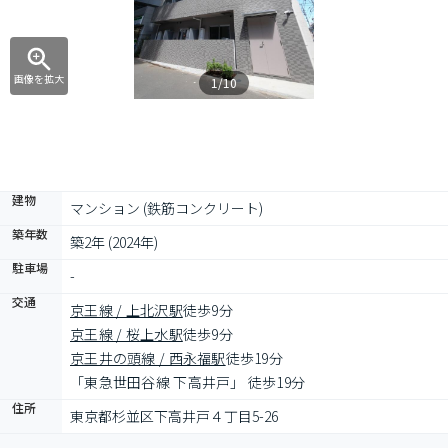
画像を拡大
1/10
建物
マンション (鉄筋コンクリート)
築年数
築2年 (2024年)
駐車場
-
交通
京王線 / 上北沢駅
徒歩9分
京王線 / 桜上水駅
徒歩9分
京王井の頭線 / 西永福駅
徒歩19分
「東急世田谷線 下高井戸」 徒歩19分
住所
東京都杉並区下高井戸４丁目5-26