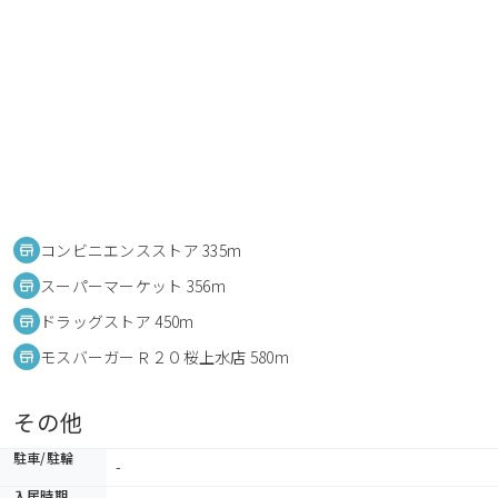
コンビニエンスストア 335m
スーパーマーケット 356m
ドラッグストア 450m
モスバーガーＲ２０桜上水店 580m
その他
駐車/駐輪
-
入居時期