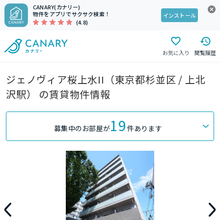
CANARY(カナリー)
物件をアプリでサクサク検索！
インストール
(4.8)
お気に入り
閲覧履歴
ジェノヴィア桜上水II（東京都杉並区 / 上北
沢駅） の賃貸物件情報
19
募集中のお部屋が
件あります