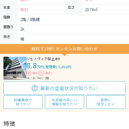
礼金
広さ
無料
20.74㎡
階数
2階 / 8階建
間取り
1K 
向き
南
無料で10秒! カンタンお問い合わせ
ジェノヴィア桜上水II
8.8
万円
/
管理費15,000円
無料
無料
敷
礼
1K / 20.74㎡ / 2階
最新の空室状況が知りたい
初期費用が
お部屋の詳しい
実際に
知りたい
情報を知りたい
見学したい
特徴