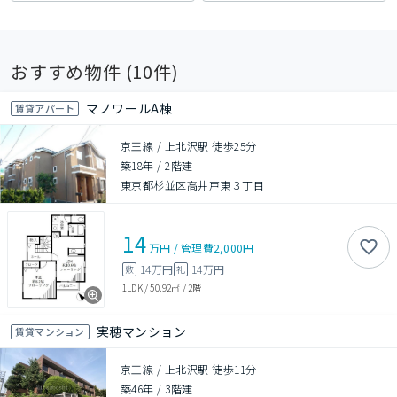
おすすめ物件 (
10
件)
マノワールA棟
賃貸アパート
京王線 / 上北沢駅 徒歩25分
築18年
/
2階建
東京都杉並区高井戸東３丁目
14
万円
/
管理費
2,000円
14万円
14万円
敷
礼
1LDK
/
50.92㎡
/
2階
実穂マンション
賃貸マンション
京王線 / 上北沢駅 徒歩11分
築46年
/
3階建