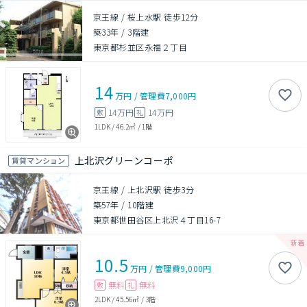
京王線 / 桜上水駅 徒歩12分
築33年
/
3階建
東京都杉並区永福２丁目
14
万円
/
管理費
7,000円
14万円
14万円
敷
礼
1LDK
/
46.2㎡
/
1階
上北沢グリーンコーポ
賃貸マンション
京王線 / 上北沢駅 徒歩3分
築57年
/
10階建
東京都世田谷区上北沢４丁目16-7
10.5
万円
/
管理費
9,000円
無料
無料
敷
礼
2LDK
/
45.56㎡
/
3階