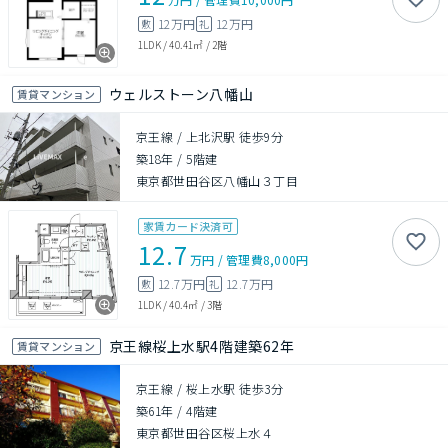
12万円
12万円
敷
礼
1LDK
/
40.41㎡
/
2階
ウェルストーン八幡山
賃貸マンション
京王線 / 上北沢駅 徒歩9分
築18年
/
5階建
東京都世田谷区八幡山３丁目
家賃カード決済可
12.7
万円
/
管理費
8,000円
12.7万円
12.7万円
敷
礼
1LDK
/
40.4㎡
/
3階
京王線桜上水駅4階建築62年
賃貸マンション
京王線 / 桜上水駅 徒歩3分
築61年
/
4階建
東京都世田谷区桜上水４