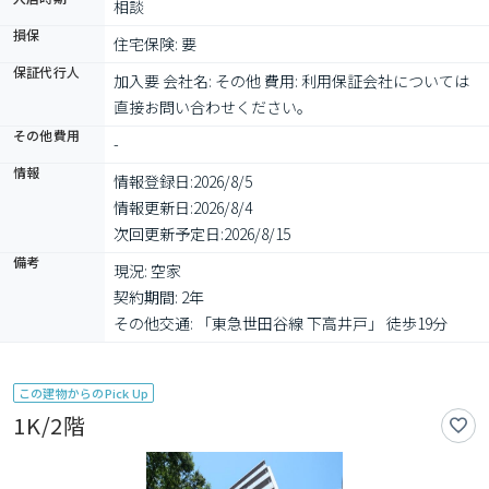
相談
損保
住宅保険: 要
保証代行人
加入要 会社名: その他 費用: 利用保証会社については
直接お問い合わせください。
その他費用
-
情報
情報登録日:
2026/8/5
情報更新日:
2026/8/4
次回更新予定日:
2026/8/15
備考
現況: 空家

契約期間: 2年

その他交通: 「東急世田谷線 下高井戸」 徒歩19分
この建物からのPick Up
1K/2階