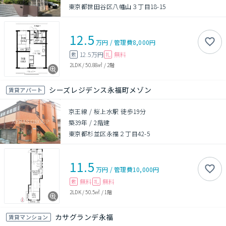
東京都世田谷区八幡山３丁目18-15
12.5
万円
/
管理費
8,000円
12.5万円
無料
敷
礼
2LDK
/
50.88㎡
/
2階
シーズレジデンス永福町メゾン
賃貸アパート
京王線 / 桜上水駅 徒歩19分
築39年
/
2階建
東京都杉並区永福２丁目42-5
11.5
万円
/
管理費
10,000円
無料
無料
敷
礼
2LDK
/
50.5㎡
/
1階
カサグランデ永福
賃貸マンション