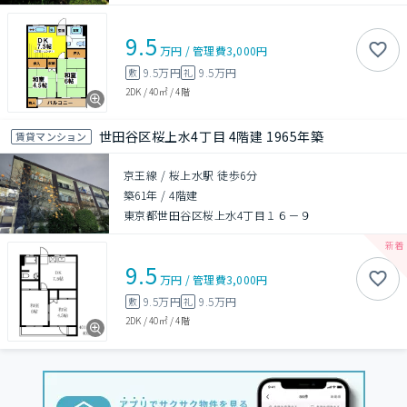
9.5
万円
/
管理費
3,000円
9.5万円
9.5万円
敷
礼
2DK
/
40㎡
/
4階
世田谷区桜上水4丁目 4階建 1965年築
賃貸マンション
京王線 / 桜上水駅 徒歩6分
築61年
/
4階建
東京都世田谷区桜上水4丁目１６－９
9.5
万円
/
管理費
3,000円
9.5万円
9.5万円
敷
礼
2DK
/
40㎡
/
4階