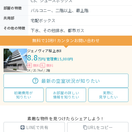
CS、シューズボックス
部屋の特徴
バルコニー、二階以上、最上階
共用部
宅配ボックス
その他の特徴
下水、その他排水、都市ガス
無料で10秒! カンタンお問い合わせ
ジェノヴィア桜上水II
8.8
万円
/
管理費15,000円
無料
無料
敷
礼
1K / 20.74㎡ / 2階
最新の空室状況が知りたい
初期費用が
お部屋の詳しい
実際に
知りたい
情報を知りたい
見学したい
素敵な物件を見つけたらシェアしよう！
LINEで共有
URLをコピー