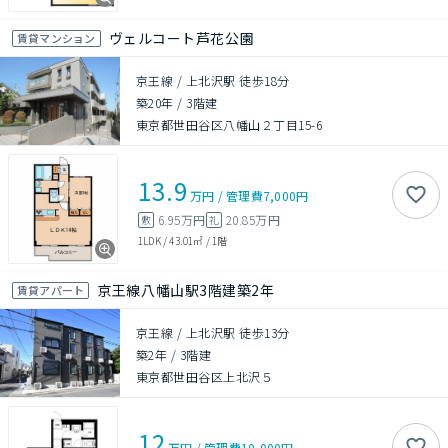
ヴェルコート芦花公園
賃貸マンション
京王線 / 上北沢駅 徒歩18分
築20年
/
3階建
東京都世田谷区八幡山２丁目15-6
13.9
万円
/
管理費
7,000円
6.95万円
20.85万円
敷
礼
1LDK
/
43.01㎡
/
1階
京王線八幡山駅3階建築2年
賃貸アパート
京王線 / 上北沢駅 徒歩13分
築2年
/
3階建
東京都世田谷区上北沢５
12
万円
/
管理費
10,000円