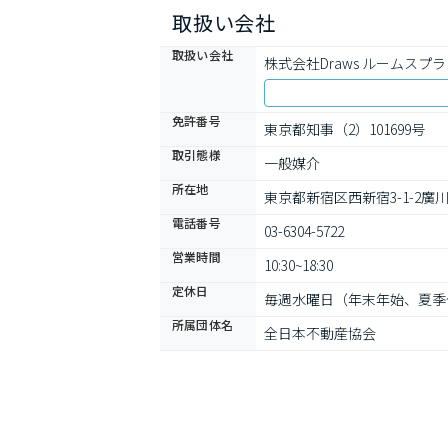
取扱い会社
取扱い会社
株式会社Draws ルームスプ
免許番号
東京都知事（2）101699号
取引態様
一般媒介
所在地
東京都新宿区西新宿3-1-2廣
電話番号
03-6304-5722
営業時間
10:30~18:30
定休日
毎週水曜日（年末年始、夏季
所属団体名
全日本不動産協会