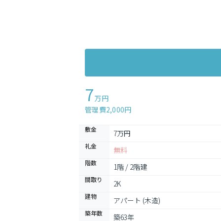
7
万円
管理費2,000円
敷金
7万円
礼金
無料
階数
1階 / 2階建
間取り
2K
建物
アパート (木造)
築年数
築63年