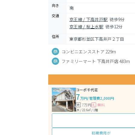
向き
南
交通
京王線 / 下高井戸駅
徒歩9分
京王線 / 桜上水駅
徒歩12分
住所
東京都杉並区下高井戸２丁目
コンビニエンスストア 229m
ファミリーマート 下高井戸店 483m
コーポ千代荘
7
万円
/
管理費2,000円
7万円
無料
敷
礼
2K / 22.6㎡ / 1階
初期費用が