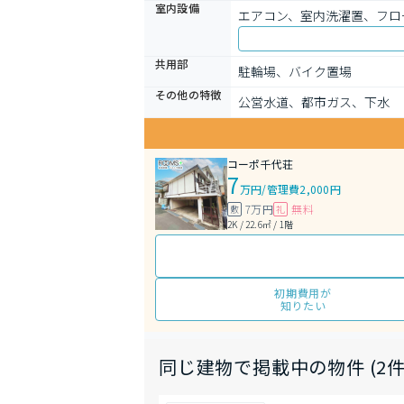
室内設備
エアコン、室内洗濯置、フロ
共用部
駐輪場、バイク置場
その他の特徴
公営水道、都市ガス、下水
コーポ千代荘
7
万円
/
管理費2,000円
7万円
無料
敷
礼
2K / 22.6㎡ / 1階
初期費用が
知りたい
同じ建物で掲載中の物件 (2件