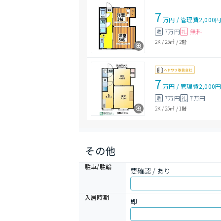
7
万円
/
管理費
2,000
7万円
無料
敷
礼
2K
/
25㎡
/
2階
7
万円
/
管理費
2,000
7万円
7万円
敷
礼
2K
/
25㎡
/
1階
その他
駐車/駐輪
要確認 / あり
入居時期
即