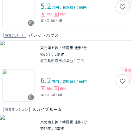
5.2
万円
/
管理費
3,000円
無料
無料
敷
礼
1K
/
21.6㎡
/
4階
パレットハウス
賃貸アパート
東武東上線 / 朝霞駅 徒歩5分
築26年
/
2階建
埼玉県朝霞市根岸台１丁目
6.2
万円
/
管理費
1,000円
無料
無料
敷
礼
1K
/
24.3㎡
/
1階
スカイブルーム
賃貸マンション
東武東上線 / 朝霞駅 徒歩7分
築15年
/
3階建