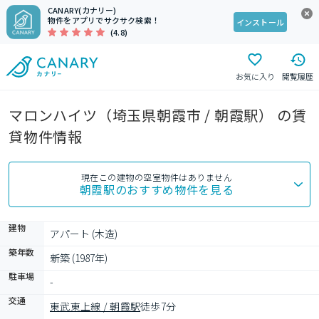
CANARY(カナリー)
物件をアプリでサクサク検索！
インストール
(4.8)
お気に入り
閲覧履歴
マロンハイツ（埼玉県朝霞市 / 朝霞駅） の賃
貸物件情報
現在この建物の空室物件はありません
朝霞駅
のおすすめ物件を見る
建物
アパート (木造)
築年数
新築 (1987年)
駐車場
-
交通
東武東上線 / 朝霞駅
徒歩7分