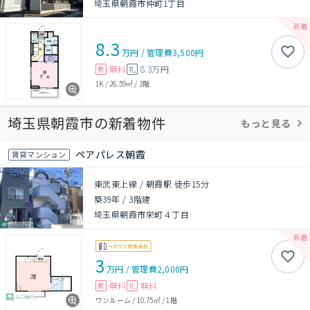
埼玉県朝霞市仲町1丁目
8.3
万円
/
管理費
3,500円
無料
8.3万円
敷
礼
1K
/
26.59㎡
/
3階
埼玉県朝霞市の新着物件
もっと見る
ペアパレス朝霞
賃貸マンション
東武東上線 / 朝霞駅 徒歩15分
築39年
/
3階建
埼玉県朝霞市栄町４丁目
3
万円
/
管理費
2,000円
無料
無料
敷
礼
ワンルーム
/
10.75㎡
/
1階