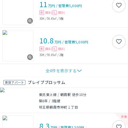
11
万円
/
管理費
5,000円
無料
無料
敷
礼
3DK
/
59.45㎡
/
5階
10.8
万円
/
管理費
5,000円
無料
無料
敷
礼
3DK
/
59.45㎡
/
2階
全
4
件を表示する
ブレイブブロッサム
賃貸アパート
東武東上線 / 朝霞駅 徒歩10分
築6年
/
3階建
埼玉県朝霞市仲町１丁目
8.3
万円
/
管理費
3,500円