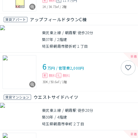
無料
11.9万円
敷
礼
1K
/
34.73㎡
/
2階
アップフィールドタウンC棟
賃貸アパート
東武東上線 / 朝霞駅 徒歩20分
築37年
/
2階建
埼玉県朝霞市膝折町１丁目
6
万円
/
管理費
2,000円
無料
無料
敷
礼
3DK
/
50.6㎡
/
1階
ウエストサイドハイツ
賃貸マンション
東武東上線 / 朝霞駅 徒歩20分
築30年
/
4階建
埼玉県朝霞市幸町２丁目