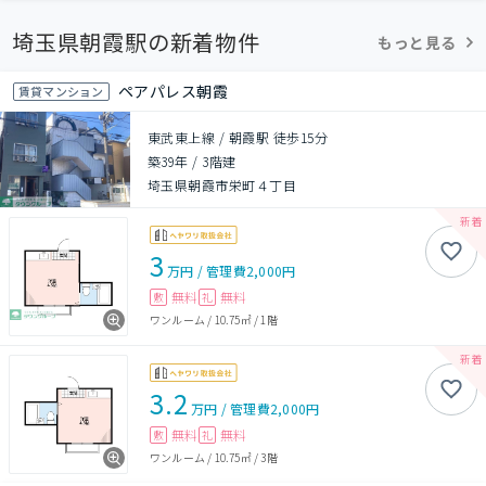
埼玉県朝霞駅の新着物件
もっと見る
ペアパレス朝霞
賃貸マンション
東武東上線 / 朝霞駅 徒歩15分
築39年
/
3階建
埼玉県朝霞市栄町４丁目
3
万円
/
管理費
2,000円
無料
無料
敷
礼
ワンルーム
/
10.75㎡
/
1階
3.2
万円
/
管理費
2,000円
無料
無料
敷
礼
ワンルーム
/
10.75㎡
/
3階