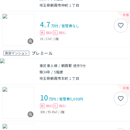
埼玉県朝霞市仲町１丁目
4.7
万円
/
管理費
なし
無料
無料
敷
礼
1K
/
17㎡
/
1階
プレミール
賃貸マンション
東武東上線 / 朝霞駅 徒歩9分
築34年
/
5階建
埼玉県朝霞市本町１丁目
10
万円
/
管理費
5,000円
無料
無料
敷
礼
3DK
/
59.45㎡
/
2階