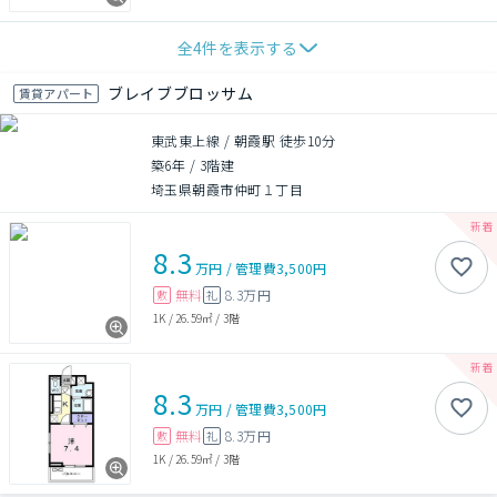
全
4
件を表示する
ブレイブブロッサム
賃貸アパート
東武東上線 / 朝霞駅 徒歩10分
築6年
/
3階建
埼玉県朝霞市仲町１丁目
8.3
万円
/
管理費
3,500円
無料
8.3万円
敷
礼
1K
/
26.59㎡
/
3階
8.3
万円
/
管理費
3,500円
無料
8.3万円
敷
礼
1K
/
26.59㎡
/
3階