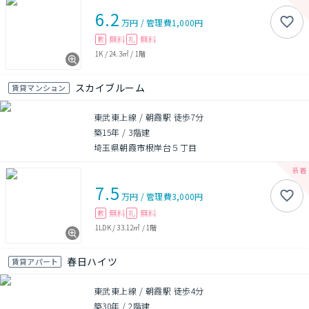
6.2
万円
/
管理費
1,000円
無料
無料
敷
礼
1K
/
24.3㎡
/
1階
スカイブルーム
賃貸マンション
東武東上線 / 朝霞駅 徒歩7分
築15年
/
3階建
埼玉県朝霞市根岸台５丁目
7.5
万円
/
管理費
3,000円
無料
無料
敷
礼
1LDK
/
33.12㎡
/
1階
春日ハイツ
賃貸アパート
東武東上線 / 朝霞駅 徒歩4分
築30年
/
2階建