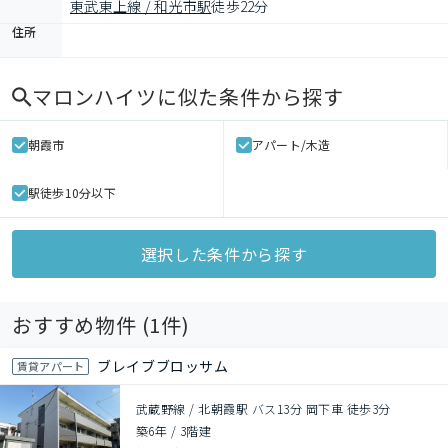
東武東上線 / 和光市駅
徒歩22分
住所
マロンハイツ
に似た条件から探す
朝霞市
アパート/木造
駅徒歩10分以下
選択した条件から探す
おすすめ物件 (
1
件)
ブレイブブロッサム
賃貸アパート
武蔵野線 / 北朝霞駅 バス13分 岡下車 徒歩3分
築6年
/
3階建