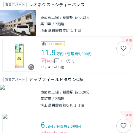
レオネクストシティーパレス
賃貸アパート
東武東上線 / 朝霞駅 徒歩13分
築13年
/
2階建
埼玉県朝霞市本町１丁目
11.9
万円
/
管理費
5,000円
無料
11.9万円
敷
礼
1K
/
34.73㎡
/
2階
アップフィールドタウンC棟
賃貸アパート
東武東上線 / 朝霞駅 徒歩20分
築37年
/
2階建
埼玉県朝霞市膝折町１丁目
6
万円
/
管理費
2,000円