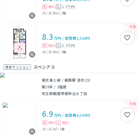
無料
8.3万円
敷
礼
1K
/
26.59㎡
/
3階
8.3
万円
/
管理費
3,500円
無料
8.3万円
敷
礼
1K
/
26.59㎡
/
3階
スペシアス
賃貸マンション
東武東上線 / 朝霞駅 徒歩1分
築26年
/
3階建
埼玉県朝霞市根岸台６丁目
6.9
万円
/
管理費
4,000円
無料
無料
敷
礼
1K
/
23.3㎡
/
1階