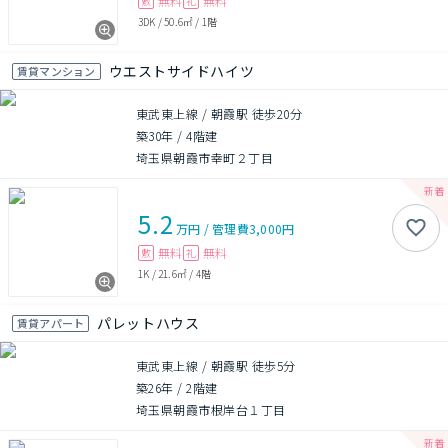
無料
無料
敷
礼
3DK
/
50.6㎡
/
1階
ウエストサイドハイツ
賃貸マンション
東武東上線 / 朝霞駅 徒歩20分
築30年
/
4階建
埼玉県朝霞市幸町２丁目
5.2
万円
/
管理費
3,000円
無料
無料
敷
礼
1K
/
21.6㎡
/
4階
パレットハウス
賃貸アパート
東武東上線 / 朝霞駅 徒歩5分
築26年
/
2階建
埼玉県朝霞市根岸台１丁目