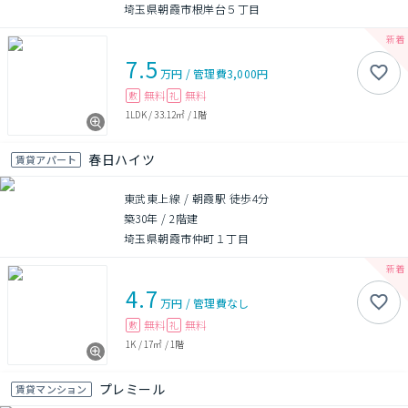
埼玉県朝霞市根岸台５丁目
7.5
万円
/
管理費
3,000円
無料
無料
敷
礼
1LDK
/
33.12㎡
/
1階
春日ハイツ
賃貸アパート
東武東上線 / 朝霞駅 徒歩4分
築30年
/
2階建
埼玉県朝霞市仲町１丁目
4.7
万円
/
管理費
なし
無料
無料
敷
礼
1K
/
17㎡
/
1階
プレミール
賃貸マンション