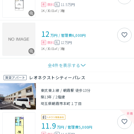
無料
11.5万円
敷
礼
1K
/
30.01㎡
/
3階
12
万円
/
管理費
6,000円
無料
12万円
敷
礼
1K
/
30.01㎡
/
3階
全
4
件を表示する
レオネクストシティーパレス
賃貸アパート
東武東上線 / 朝霞駅 徒歩13分
築13年
/
2階建
埼玉県朝霞市本町１丁目
11.9
万円
/
管理費
5,000円