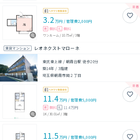
3.2
万円
/
管理費
2,000円
無料
無料
敷
礼
ワンルーム
/
10.75㎡
/
3階
レオネクストマローネ
賃貸マンション
東武東上線 / 朝霞台駅 徒歩20分
築14年
/
3階建
埼玉県朝霞市岡２丁目
11.4
万円
/
管理費
5,000円
無料
11.4万円
敷
礼
1K
/
30.01㎡
/
3階
11.5
万円
/
管理費
6,000円