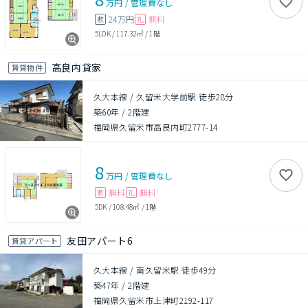
万円
/
管理費
なし
24万円
無料
敷
礼
5LDK
/
117.32㎡
/
1階
高良内貸家
賃貸物件
久大本線 / 久留米大学前駅 徒歩28分
築60年
/
2階建
福岡県久留米市高良内町2777-14
8
万円
/
管理費
なし
無料
無料
敷
礼
5DK
/
108.48㎡
/
1階
友田アパート6
賃貸アパート
久大本線 / 南久留米駅 徒歩49分
築47年
/
2階建
福岡県久留米市上津町2192-117