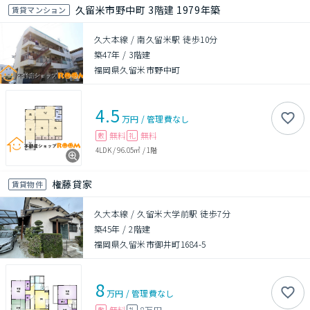
久留米市野中町 3階建 1979年築
賃貸マンション
久大本線 / 南久留米駅 徒歩10分
築47年
/
3階建
福岡県久留米市野中町
4.5
万円
/
管理費
なし
無料
無料
敷
礼
4LDK
/
96.05㎡
/
1階
権藤貸家
賃貸物件
久大本線 / 久留米大学前駅 徒歩7分
築45年
/
2階建
福岡県久留米市御井町1684-5
8
万円
/
管理費
なし
無料
8万円
敷
礼