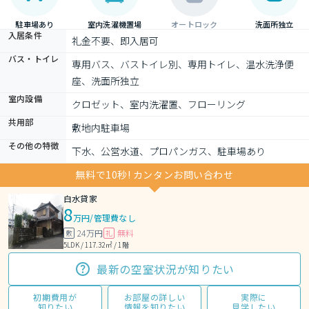
駐車場あり
室内洗濯機置場
オートロック
洗面所独立
入居条件
礼金不要、即入居可
バス・トイレ
専用バス、バストイレ別、専用トイレ、温水洗浄便
座、洗面所独立
室内設備
クロゼット、室内洗濯置、フローリング
共用部
敷地内駐車場
その他の特徴
下水、公営水道、プロパンガス、駐車場あり
無料で10秒! カンタンお問い合わせ
白水貸家
8
万円
/
管理費なし
24万円
無料
敷
礼
5LDK / 117.32㎡ / 1階
最新の空室状況が知りたい
初期費用が
お部屋の詳しい
実際に
知りたい
情報を知りたい
見学したい