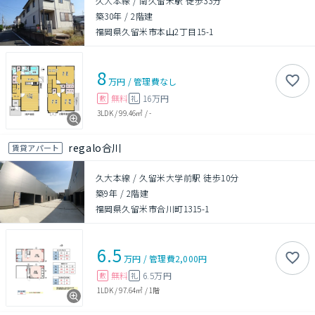
久大本線 / 南久留米駅 徒歩33分
築30年
/
2階建
福岡県久留米市本山2丁目15-1
8
万円
/
管理費
なし
無料
16万円
敷
礼
3LDK
/
99.46㎡
/
-
regalo合川
賃貸アパート
久大本線 / 久留米大学前駅 徒歩10分
築9年
/
2階建
福岡県久留米市合川町1315-1
6.5
万円
/
管理費
2,000円
無料
6.5万円
敷
礼
1LDK
/
97.64㎡
/
1階