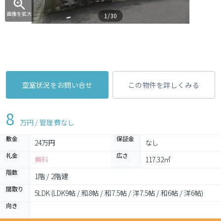
画像を拡大
1/30
空室状況をお問い合せ
この物件を詳しくみる
8
万円 / 管理費
なし
敷金
保証金
24万円
なし
礼金
広さ
無料
117.32㎡
階数
1階 / 2階建
間取り
5LDK (LDK9帖 / 和8帖 / 和7.5帖 / 洋7.5帖 / 和6帖 / 洋6帖)
向き