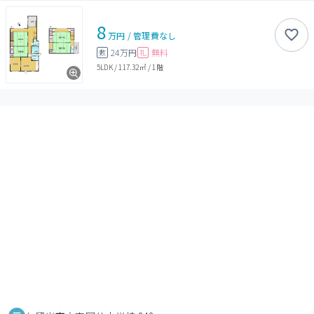
8
万円
/
管理費
なし
24万円
無料
敷
礼
5LDK
/
117.32㎡
/
1階