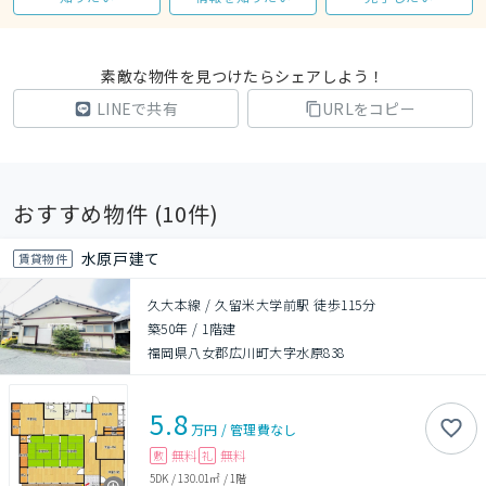
素敵な物件を見つけたらシェアしよう！
LINEで共有
URLをコピー
おすすめ物件 (
10
件)
水原戸建て
賃貸物件
久大本線 / 久留米大学前駅 徒歩115分
築50年
/
1階建
福岡県八女郡広川町大字水原838
5.8
万円
/
管理費
なし
無料
無料
敷
礼
5DK
/
130.01㎡
/
1階