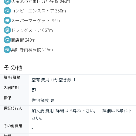
久留米市立東国分小学校 848m
コンビニエンスストア 350m
スーパーマーケット 759m
ドラッグストア 667m
商店街 249m
薬師寺内科医院 215m
その他
駐車/駐輪
空有 費用: 0円 空き数: 1
入居時期
即
損保
住宅保険: 要
保証代行人
加入要 費用: 詳細はお尋ね下さい。　詳細はお尋ね下
さい。
その他費用
-
情報