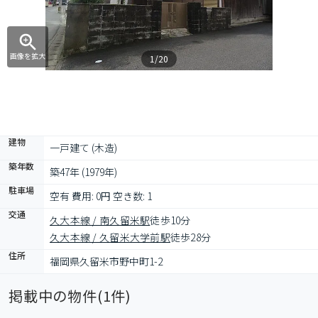
画像を拡大
1/20
建物
一戸建て (木造)
築年数
築47年 (1979年)
駐車場
空有 費用: 0円 空き数: 1
交通
久大本線 / 南久留米駅
徒歩10分
久大本線 / 久留米大学前駅
徒歩28分
住所
福岡県久留米市野中町1-2
掲載中の物件(
1
件)