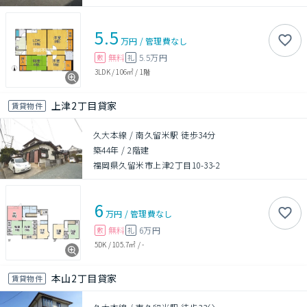
5.5
万円
/
管理費
なし
無料
5.5万円
敷
礼
3LDK
/
106㎡
/
1階
上津2丁目貸家
賃貸物件
久大本線 / 南久留米駅 徒歩34分
築44年
/
2階建
福岡県久留米市上津2丁目10-33-2
6
万円
/
管理費
なし
無料
6万円
敷
礼
5DK
/
105.7㎡
/
-
本山2丁目貸家
賃貸物件