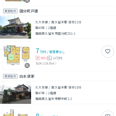
国分町戸建
賃貸物件
久大本線 / 南久留米駅 徒歩21分
築45年
/
2階建
福岡県久留米市国分町251-1
7
万円
/
管理費
なし
無料
14万円
敷
礼
5LDK
/
119.35㎡
/
-
白水貸家
賃貸物件
久大本線 / 南久留米駅 徒歩10分
築47年
/
2階建
福岡県久留米市野中町1-2
8