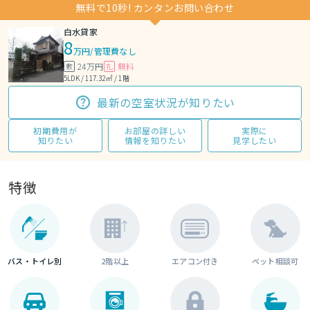
無料で10秒! カンタンお問い合わせ
白水貸家
8
万円
/
管理費なし
24万円
無料
敷
礼
5LDK / 117.32㎡ / 1階
最新の空室状況が知りたい
初期費用が
お部屋の詳しい
実際に
知りたい
情報を知りたい
見学したい
特徴
バス・トイレ別
2階以上
エアコン付き
ペット相談可