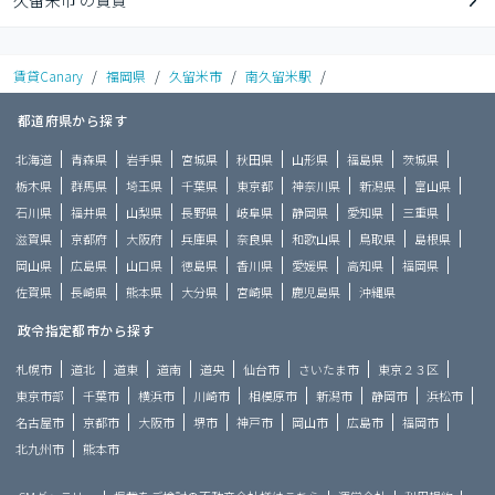
久留米市 の賃貸
賃貸Canary
/
福岡県
/
久留米市
/
南久留米駅
/
都道府県から探す
北海道
青森県
岩手県
宮城県
秋田県
山形県
福島県
茨城県
栃木県
群馬県
埼玉県
千葉県
東京都
神奈川県
新潟県
富山県
石川県
福井県
山梨県
長野県
岐阜県
静岡県
愛知県
三重県
滋賀県
京都府
大阪府
兵庫県
奈良県
和歌山県
鳥取県
島根県
岡山県
広島県
山口県
徳島県
香川県
愛媛県
高知県
福岡県
佐賀県
長崎県
熊本県
大分県
宮崎県
鹿児島県
沖縄県
政令指定都市から探す
札幌市
道北
道東
道南
道央
仙台市
さいたま市
東京２３区
東京市部
千葉市
横浜市
川崎市
相模原市
新潟市
静岡市
浜松市
名古屋市
京都市
大阪市
堺市
神戸市
岡山市
広島市
福岡市
北九州市
熊本市