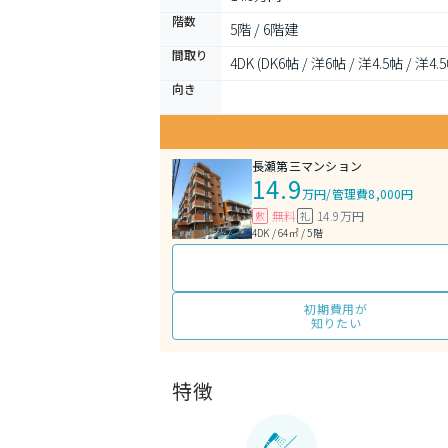
階数
5階 / 6階建
間取り
4DK (DK6帖 / 洋6帖 / 洋4.5帖 / 洋4.
向き
長瀬第三マンション
14.9
万円
/
管理費8,000円
無料
14.9万円
敷
礼
4DK / 64㎡ / 5階
初期費用が
知りたい
特徴