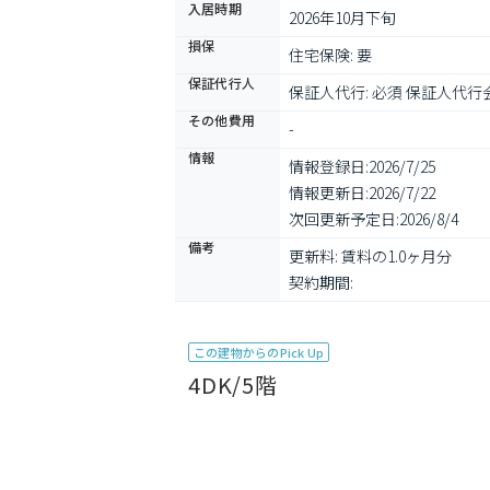
入居時期
2026年10月下旬
損保
住宅保険: 要
保証代行人
保証人代行: 必須 保証人代行
その他費用
-
情報
情報登録日:
2026/7/25
情報更新日:
2026/7/22
次回更新予定日:
2026/8/4
備考
更新料: 賃料の1.0ヶ月分

契約期間: 
この建物からのPick Up
4DK/5階