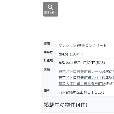
画像を拡大
建物
マンション (鉄筋コンクリート)
築年数
築42年 (1984年)
駐車場
有敷地内 費用: 17,600円(税込)
交通
東京メトロ有楽町線 / 平和台駅
徒
東京メトロ有楽町線 / 地下鉄赤塚
都営大江戸線 / 練馬春日町駅
徒歩
住所
東京都練馬区田柄１丁目15-1
掲載中の物件(
4
件)