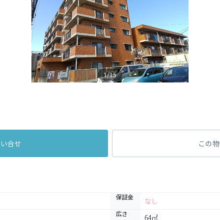
1/15
問い合せ
この物
保証金
なし
広さ
64㎡