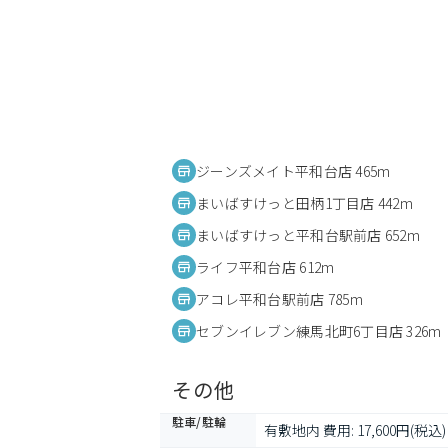
ジーンズメイト平和台店 465m
まいばすけっと田柄1丁目店 442m
まいばすけっと平和台駅前店 652m
ライフ平和台店 612m
アコレ平和台駅前店 785m
セブンイレブン練馬北町6丁目店 326m
その他
駐車/駐輪
有敷地内 費用: 17,600円(税込)