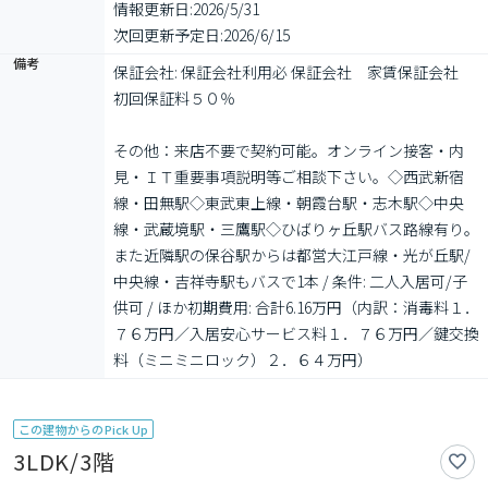
情報更新日:
2026/5/31
次回更新予定日:
2026/6/15
備考
保証会社: 保証会社利用必 保証会社　家賃保証会社　
初回保証料５０％

その他：来店不要で契約可能。オンライン接客・内
見・ＩＴ重要事項説明等ご相談下さい。◇西武新宿
線・田無駅◇東武東上線・朝霞台駅・志木駅◇中央
線・武蔵境駅・三鷹駅◇ひばりヶ丘駅バス路線有り。
また近隣駅の保谷駅からは都営大江戸線・光が丘駅/
中央線・吉祥寺駅もバスで1本 / 条件: 二人入居可/子
供可 / ほか初期費用: 合計6.16万円（内訳：消毒料１．
７６万円／入居安心サービス料１．７６万円／鍵交換
料（ミニミニロック）２．６４万円）
この建物からのPick Up
3LDK/3階