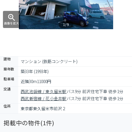
画像を拡大
1/9
建物
マンション (鉄筋コンクリート)
築年数
築33年 (1993年)
駐車場
近隣30m11000円
交通
西武池袋線 / 東久留米駅
バス9分 前沢住宅下車 徒歩1分
西武新宿線 / 花小金井駅
バス7分 前沢住宅下車 徒歩1分
住所
東京都東久留米市前沢２
掲載中の物件(
1
件)