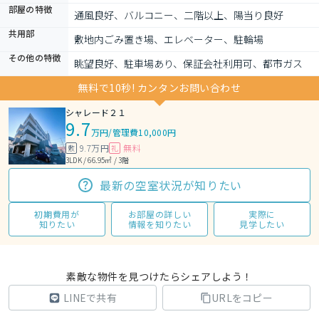
部屋の特徴
通風良好、バルコニー、二階以上、陽当り良好
共用部
敷地内ごみ置き場、エレベーター、駐輪場
その他の特徴
眺望良好、駐車場あり、保証会社利用可、都市ガス
無料で10秒! カンタンお問い合わせ
シャレード２１
9.7
万円
/
管理費10,000円
9.7万円
無料
敷
礼
3LDK / 66.95㎡ / 3階
最新の空室状況が知りたい
初期費用が
お部屋の詳しい
実際に
知りたい
情報を知りたい
見学したい
素敵な物件を見つけたらシェアしよう！
LINEで共有
URLをコピー