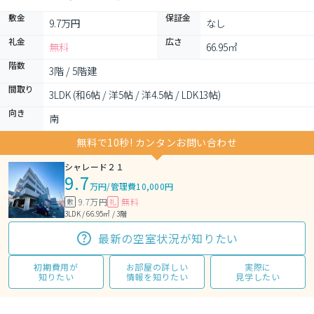
敷金
保証金
9.7万円
なし
礼金
広さ
無料
66.95㎡
階数
3階 / 5階建
間取り
3LDK (和6帖 / 洋5帖 / 洋4.5帖 / LDK13帖)
向き
南
無料で10秒! カンタンお問い合わせ
シャレード２１
9.7
万円
/
管理費10,000円
9.7万円
無料
敷
礼
3LDK / 66.95㎡ / 3階
最新の空室状況が知りたい
初期費用が
お部屋の詳しい
実際に
知りたい
情報を知りたい
見学したい