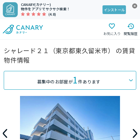
CANARY(カナリー)
物件をアプリでサクサク検索！
インストール
(4.8)
お気に入り
閲覧履歴
シャレード２１（東京都東久留米市） の賃貸
物件情報
1
募集中のお部屋が
件あります