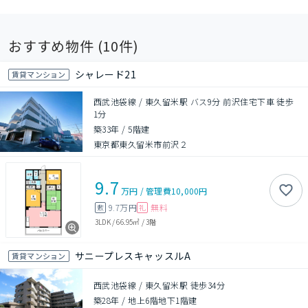
おすすめ物件 (
10
件)
シャレード21
賃貸マンション
西武池袋線 / 東久留米駅 バス9分 前沢住宅下車 徒歩
1分
築33年
/
5階建
東京都東久留米市前沢２
9.7
万円
/
管理費
10,000円
9.7万円
無料
敷
礼
3LDK
/
66.95㎡
/
3階
サニープレスキャッスルA
賃貸マンション
西武池袋線 / 東久留米駅 徒歩34分
築28年
/
地上6階地下1階建