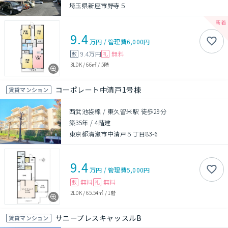
埼玉県新座市野寺５
9.4
万円
/
管理費
6,000円
9.4万円
無料
敷
礼
3LDK
/
66㎡
/
5階
コーポレート中清戸1号棟
賃貸マンション
西武池袋線 / 東久留米駅 徒歩29分
築35年
/
4階建
東京都清瀬市中清戸５丁目83-6
9.4
万円
/
管理費
5,000円
無料
無料
敷
礼
2LDK
/
65.54㎡
/
1階
サニープレスキャッスルB
賃貸マンション