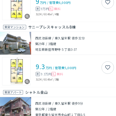
9
万円
/
管理費
6,000円
9万円
無料
敷
礼
3LDK
/
60.48㎡
/
4階
サニープレスキャッスルB棟
賃貸マンション
西武池袋線 / 東久留米駅 徒歩32分
築29年
/
3階建
埼玉県新座市野寺５丁目3-37
9.3
万円
/
管理費
5,000円
9.3万円
無料
敷
礼
3LDK
/
60.48㎡
/
3階
シャトル金山
賃貸アパート
西武池袋線 / 東久留米駅 徒歩9分
築32年
/
2階建
東京都東久留米市金山町１丁目8-5