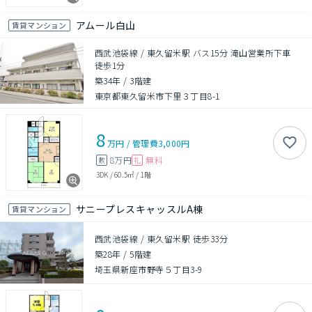
アムール白山
賃貸マンション
西武池袋線 / 東久留米駅 バス15分 滝山営業所下車
徒歩1分
築34年
/
3階建
東京都東久留米市下里３丁目8-1
8
万円
/
管理費
3,000円
8万円
無料
敷
礼
3DK
/
60.5㎡
/
1階
サニープレスキャッスルA棟
賃貸マンション
西武池袋線 / 東久留米駅 徒歩33分
築28年
/
5階建
埼玉県新座市野寺５丁目3-9