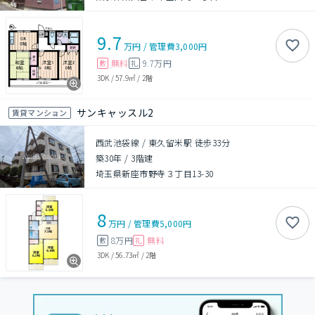
9.7
万円
/
管理費
3,000円
無料
9.7万円
敷
礼
3DK
/
57.9㎡
/
2階
サンキャッスル2
賃貸マンション
西武池袋線 / 東久留米駅 徒歩33分
築30年
/
3階建
埼玉県新座市野寺３丁目13-30
8
万円
/
管理費
5,000円
8万円
無料
敷
礼
3DK
/
56.73㎡
/
2階