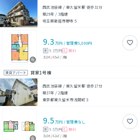
西武池袋線 / 東久留米駅 徒歩31分
築29年
/
3階建
埼玉県新座市野寺５
9.3
万円
/
管理費
5,000円
9.3万円
無料
敷
礼
3LDK
/
65㎡
/
3階
貸家1号棟
賃貸アパート
西武池袋線 / 東久留米駅 徒歩17分
築37年
/
2階建
東京都東久留米市浅間町３
9.5
万円
/
管理費
なし
9.5万円
無料
敷
礼
3LDK
/
62㎡
/
2階