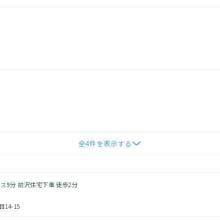
全
4
件を表示する
バス9分 前沢住宅下車 徒歩2分
4-15