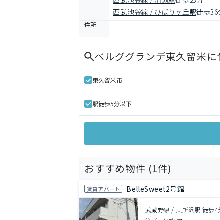
西武池袋線 / 清瀬駅
徒歩23分
西武池袋線 / ひばりヶ丘駅
徒歩36
住所
ベルググランデ東久留米
に
東久留米市
駅徒歩5分以下
おすすめ物件 (
1
件)
BelleSweet2号館
賃貸アパート
武蔵野線 / 東所沢駅 徒歩4