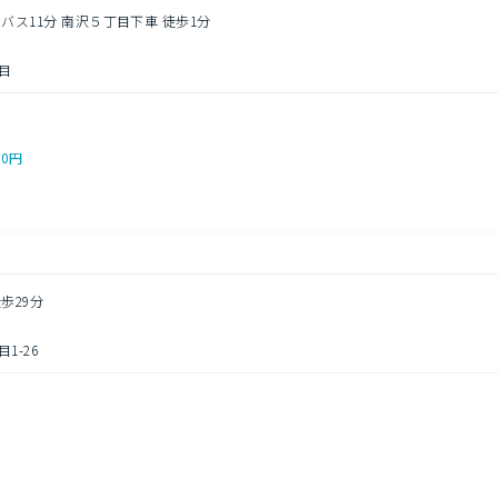
 バス11分 南沢５丁目下車 徒歩1分
目
00円
歩29分
1-26