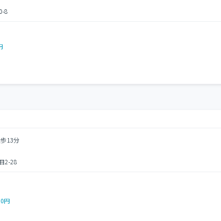
-8
円
歩13分
2-28
00円