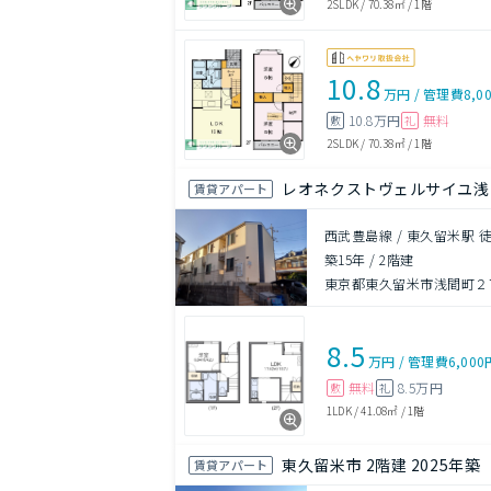
2SLDK
/
70.38㎡
/
1階
10.8
万円
/
管理費
8,0
10.8万円
無料
敷
礼
2SLDK
/
70.38㎡
/
1階
レオネクストヴェルサイユ浅
賃貸アパート
西武豊島線 / 東久留米駅 徒
築15年
/
2階建
東京都東久留米市浅間町２
8.5
万円
/
管理費
6,000
無料
8.5万円
敷
礼
1LDK
/
41.08㎡
/
1階
東久留米市 2階建 2025年築
賃貸アパート