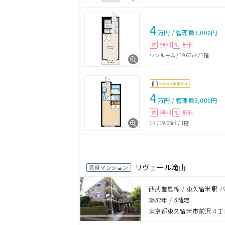
4
万円
/
管理費
3,000円
無料
無料
敷
礼
ワンルーム
/
19.63㎡
/
1階
4
万円
/
管理費
3,000円
無料
無料
敷
礼
1K
/
19.63㎡
/
1階
リヴェール滝山
賃貸マンション
西武豊島線 / 東久留米駅 
築32年
/
3階建
東京都東久留米市前沢４丁目1