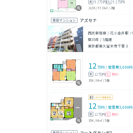
9.2万円
9.2万円
敷
礼
2LDK
/
57.33㎡
/
2階
アズセナ
賃貸マンション
西武新宿線 / 花小金井駅 
築35年
/
5階建
東京都東久留米市下里３
12
万円
/
管理費
3,000円
12万円
無料
敷
礼
3DK
/
64㎡
/
5階
12
万円
/
管理費
3,000円
12万円
無料
敷
礼
3DK
/
64㎡
/
5階
コートグランデ1
賃貸マンション