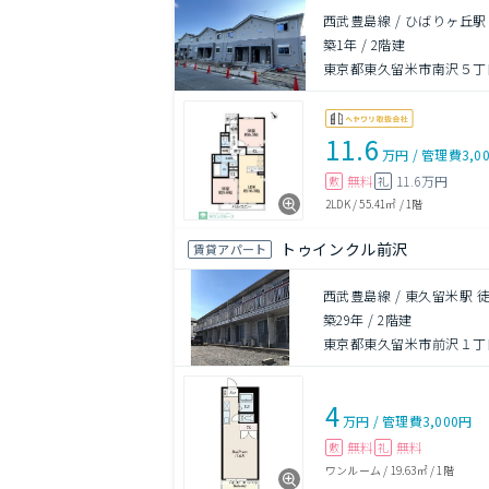
西武豊島線 / ひばりヶ丘駅
築1年
/
2階建
東京都東久留米市南沢５丁
11.6
万円
/
管理費
3,0
無料
11.6万円
敷
礼
2LDK
/
55.41㎡
/
1階
トゥインクル前沢
賃貸アパート
西武豊島線 / 東久留米駅 徒
築29年
/
2階建
東京都東久留米市前沢１丁目
4
万円
/
管理費
3,000円
無料
無料
敷
礼
ワンルーム
/
19.63㎡
/
1階