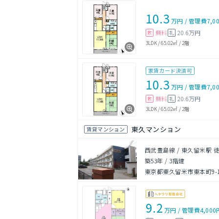
10.3
万円
/
管理費
7,0
無料
20.6万円
敷
礼
3LDK
/
65.02㎡
/
2階
家賃カード決済可
10.3
万円
/
管理費
7,0
無料
20.6万円
敷
礼
3LDK
/
65.02㎡
/
2階
東久マンション
賃貸マンション
西武豊島線 / 東久留米駅 
築53年
/
3階建
東京都東久留米市東本町9-
9.2
万円
/
管理費
4,000