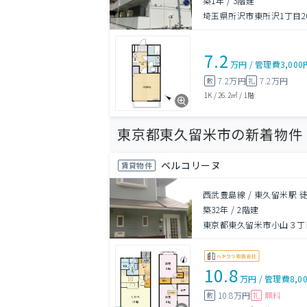
築1年
/
3階建
埼玉県所沢市東所沢1丁目20
7.2
万円
/
管理費
3,000
7.2万円
7.2万円
敷
礼
1K
/
26.2㎡
/
1階
東京都東久留米市の新着物件
ベルコリーヌ
賃貸物件
西武豊島線 / 東久留米駅 徒
築32年
/
2階建
東京都東久留米市小山３丁目
10.8
万円
/
管理費
8,0
10.8万円
無料
敷
礼