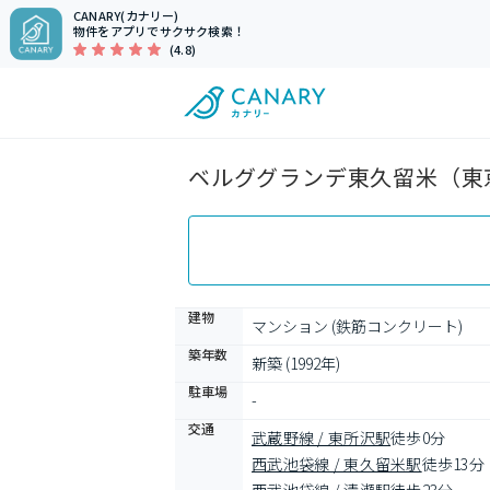
CANARY(カナリー)
物件をアプリでサクサク検索！
(4.8)
ベルググランデ東久留米（東京
建物
マンション (鉄筋コンクリート)
築年数
新築 (1992年)
駐車場
-
交通
武蔵野線 / 東所沢駅
徒歩0分
西武池袋線 / 東久留米駅
徒歩13分