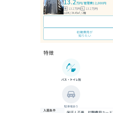
13.2
万円
/
管理費12,000円
13.2万円
13.2万円
敷
礼
1LDK / 34.45㎡ / 2階
初期費用が
知りたい
特徴
バス・トイレ別
駐車場あり
入居条件
保証人不要、初期費用カード