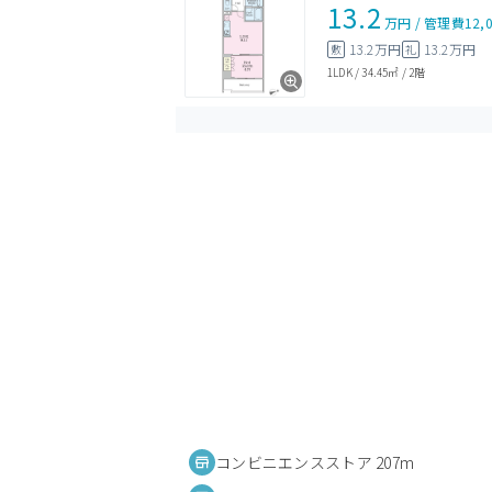
13.2
万円
/
管理費
12,
13.2万円
13.2万円
敷
礼
1LDK
/
34.45㎡
/
2階
コンビニエンスストア 207m