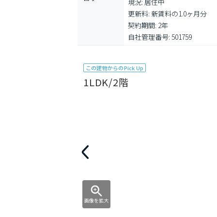
現況: 居住中

更新料: 新賃料の1.0ヶ月分

契約期間: 2年

自社管理番号: 501759
この建物からのPick Up
1LDK/2階
画像を拡大