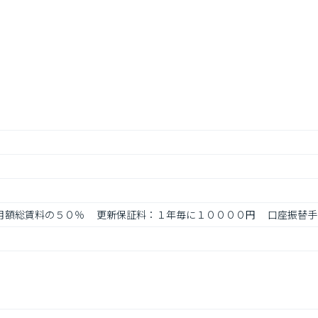
：月額総賃料の５０％　 更新保証料：１年毎に１００００円　 口座振替