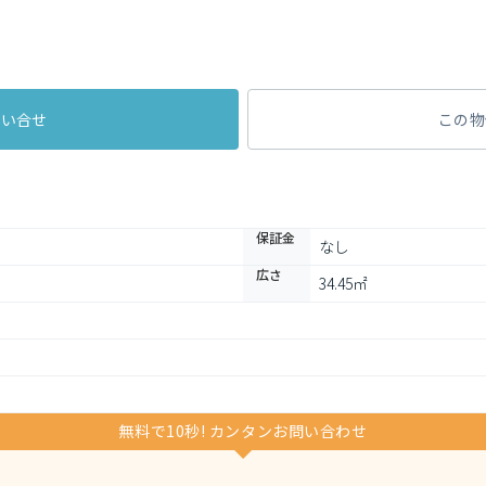
問い合せ
この物
保証金
なし
広さ
34.45㎡
無料で10秒! カンタンお問い合わせ