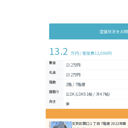
空室状況をお
13.2
万円 / 管理費
12,000円
敷金
13.2万円
礼金
13.2万円
階数
2階 / 7階建
間取り
1LDK (LDK9.1帖 / 洋4.7帖)
向き
東
文京区関口１丁目 7階建 2022年築