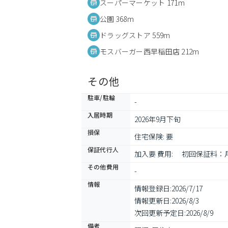
スーパーマーケット 171m
公園 368m
ドラッグストア 559m
モスバーガー西早稲田店 212m
その他
駐車/駐輪
-
入居時期
2026年9月下旬
損保
住宅保険: 要
保証代行人
加入要 費用: 　初回保証料
その他費用
-
情報
情報登録日:
2026/7/17
情報更新日:
2026/8/3
次回更新予定日:
2026/8/9
備考