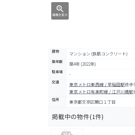
画像を拡大
建物
マンション (鉄筋コンクリート)
築年数
築4年 (2022年)
駐車場
-
交通
東京メトロ東西線 / 早稲田駅
徒歩
東京メトロ有楽町線 / 江戸川橋駅
住所
東京都文京区関口１丁目
掲載中の物件(
1
件)