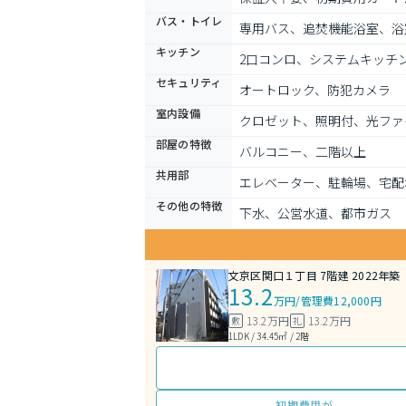
バス・トイレ
専用バス、追焚機能浴室、浴
キッチン
2口コンロ、システムキッチ
セキュリティ
オートロック、防犯カメラ
室内設備
クロゼット、照明付、光ファ
部屋の特徴
バルコニー、二階以上
共用部
エレベーター、駐輪場、宅配
その他の特徴
下水、公営水道、都市ガス
文京区関口１丁目 7階建 2022年築
13.2
万円
/
管理費12,000円
13.2万円
13.2万円
敷
礼
1LDK / 34.45㎡ / 2階
初期費用が