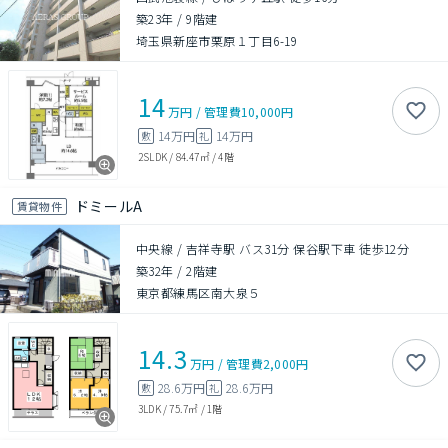
築23年
/
9階建
埼玉県新座市栗原１丁目6-19
14
万円
/
管理費
10,000円
14万円
14万円
敷
礼
2SLDK
/
84.47㎡
/
4階
ドミールA
賃貸物件
中央線 / 吉祥寺駅 バス31分 保谷駅下車 徒歩12分
築32年
/
2階建
東京都練馬区南大泉５
14.3
万円
/
管理費
2,000円
28.6万円
28.6万円
敷
礼
3LDK
/
75.7㎡
/
1階