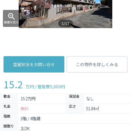
画像を拡大
1/17
空室状況をお問い合せ
この物件を詳しくみる
15.2
万円 / 管理費
5,000円
敷金
保証金
15.2万円
なし
礼金
広さ
無料
51.84㎡
階数
3階 / 4階建
間取り
2LDK 