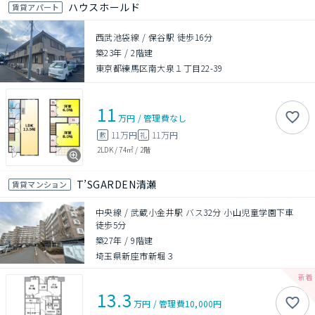
ハウスホールド
賃貸アパート
西武池袋線 / 保谷駅 徒歩16分
築23年
/
2階建
東京都練馬区南大泉１丁目22-39
11
万円
/
管理費
なし
11万円
11万円
敷
礼
2LDK
/
74㎡
/
2階
T’SGARDEN清瀬
賃貸マンション
中央線 / 武蔵小金井駅 バス32分 小山児童学園下車
徒歩5分
築27年
/
9階建
埼玉県新座市新堀３
13.3
万円
/
管理費
10,000円