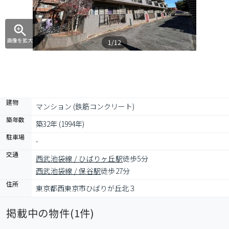
画像を拡大
1/12
建物
マンション (鉄筋コンクリート)
築年数
築32年 (1994年)
駐車場
-
交通
西武池袋線 / ひばりヶ丘駅
徒歩5分
西武池袋線 / 保谷駅
徒歩27分
住所
東京都西東京市ひばりが丘北３
掲載中の物件(
1
件)