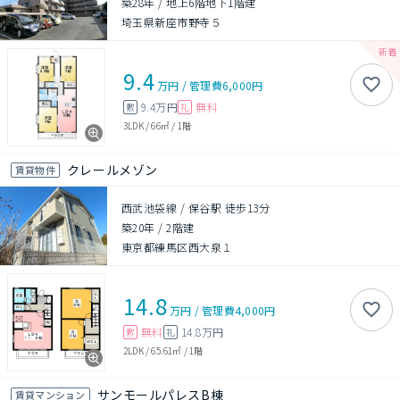
築28年
/
地上6階地下1階建
埼玉県新座市野寺５
9.4
万円
/
管理費
6,000円
9.4万円
無料
敷
礼
3LDK
/
66㎡
/
1階
クレールメゾン
賃貸物件
西武池袋線 / 保谷駅 徒歩13分
築20年
/
2階建
東京都練馬区西大泉１
14.8
万円
/
管理費
4,000円
無料
14.8万円
敷
礼
2LDK
/
65.61㎡
/
1階
サンモールパレスB棟
賃貸マンション