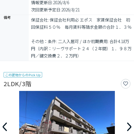
情報更新日:
2026/8/6
次回更新予定日:
2026/8/21
備考
保証会社: 保証会社利用必 エポス　家賃保証会社　初
回保証料５０％　毎月賃料等請求金額の合計１．３％

その他：条件: 二人入居可 / ほか初期費用: 合計4.18万
円（内訳：リーヴサポート２４（２年間）１．９８万
円／鍵交換費２．２万円）
この建物からのPick Up
2LDK/3階