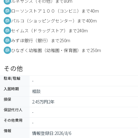
ルネサンス（その他）まで80m
ローソンストア１００（コンビニ）まで40m
パルコ（ショッピングセンター）まで400m
セイムス（ドラッグストア）まで240m
みずほ銀行（銀行）まで250m
ひなぎく幼稚園（幼稚園・保育園）まで250m
その他
駐車/駐輪
-
入居時期
相談
損保
2.45万円2年
保証代行人
-
その他費用
-
情報
情報登録日:
2026/8/6