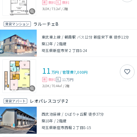
無料
無料
敷
礼
3LDK
/
73.2㎡
/
2階
ラルーチェB
賃貸マンション
東武東上線 / 朝霞駅 バス12分 新座栄下車 徒歩11分
築12年
/
2階建
埼玉県新座市栄２丁目8-24
11
万円
/
管理費
7,000円
無料
11万円
敷
礼
2LDK
/
70.44㎡
/
2階
レオパレスコヅチ2
賃貸アパート
西武池袋線 / ひばりヶ丘駅 徒歩37分
築18年
/
2階建
埼玉県新座市西堀２丁目8-15