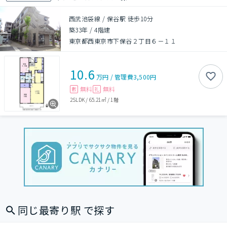
西武池袋線 / 保谷駅 徒歩10分
築33年
/
4階建
東京都西東京市下保谷２丁目６－１１
10.6
万円
/
管理費
3,500円
無料
無料
敷
礼
2SLDK
/
65.21㎡
/
1階
同じ最寄り駅 で探す