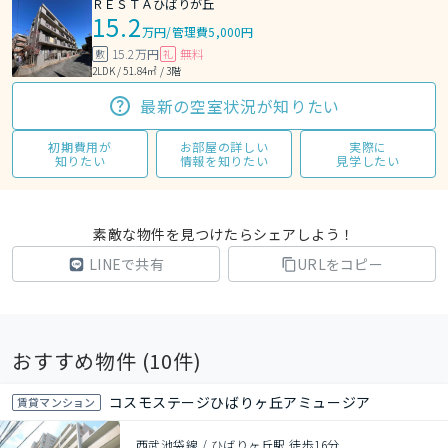
ＲＥＳＴＡひばりが丘
15.2
万円
/
管理費5,000円
15.2万円
無料
敷
礼
2LDK / 51.84㎡ / 3階
最新の空室状況が知りたい
初期費用が
お部屋の詳しい
実際に
知りたい
情報を知りたい
見学したい
素敵な物件を見つけたらシェアしよう！
LINEで共有
URLをコピー
おすすめ物件 (
10
件)
コスモステージひばりヶ丘アミュージア
賃貸マンション
西武池袋線 / ひばりヶ丘駅 徒歩16分