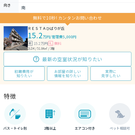
向き
南
無料で10秒! カンタンお問い合わせ
ＲＥＳＴＡひばりが丘
15.2
万円
/
管理費5,000円
15.2万円
無料
敷
礼
2LDK / 51.84㎡ / 3階
最新の空室状況が知りたい
初期費用が
お部屋の詳しい
実際に
知りたい
情報を知りたい
見学したい
特徴
バス・トイレ別
2階以上
エアコン付き
ペット相談可