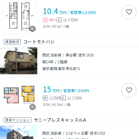
10.4
万円
/
管理費
5,000円
無料
10.4万円
敷
礼
2LDK
/
69.5㎡
/
1階
コートモトハシ
賃貸物件
西武池袋線 / 保谷駅 徒歩16分
築24年
/
2階建
東京都西東京市北町５
15
万円
/
管理費
7,000円
15万円
22.5万円
敷
礼
3LDK
/
66.24㎡
/
1階
サニープレスキャッスルA
賃貸マンション
西武池袋線 / ひばりヶ丘駅 徒歩20分