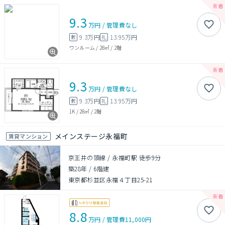
9.3
万円
/
管理費
なし
9.3万円
13.95万円
敷
礼
ワンルーム
/
28㎡
/
2階
9.3
万円
/
管理費
なし
9.3万円
13.95万円
敷
礼
1K
/
28㎡
/
2階
メインステージ永福町
賃貸マンション
京王井の頭線 / 永福町駅 徒歩9分
築28年
/
6階建
東京都杉並区永福４丁目25-21
8.8
万円
/
管理費
11,000円