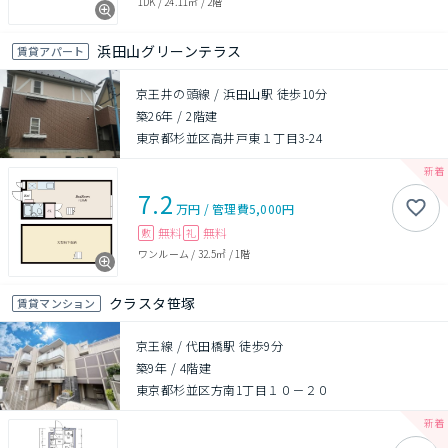
1DK
/
24.11㎡
/
2階
浜田山グリーンテラス
賃貸アパート
京王井の頭線 / 浜田山駅 徒歩10分
築26年
/
2階建
東京都杉並区高井戸東１丁目3-24
7.2
万円
/
管理費
5,000円
無料
無料
敷
礼
ワンルーム
/
32.5㎡
/
1階
クラスタ笹塚
賃貸マンション
京王線 / 代田橋駅 徒歩9分
築9年
/
4階建
東京都杉並区方南1丁目１０－２０