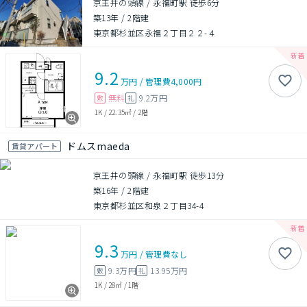
京王井の頭線 / 永福町駅 徒歩6分
築13年
/
2階建
東京都杉並区永福２丁目２２-４
9.2
万円
/
管理費
4,000円
無料
9.2万円
敷
礼
1K
/
22.35㎡
/
2階
ドムスmaeda
賃貸アパート
京王井の頭線 / 永福町駅 徒歩13分
築16年
/
2階建
東京都杉並区和泉２丁目34-4
9.3
万円
/
管理費
なし
9.3万円
13.95万円
敷
礼
1K
/
28㎡
/
1階