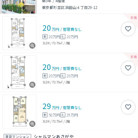
築3年
/
4階建
東京都杉並区浜田山４丁目29-12
20
万円
/
管理費
なし
20万円
20万円
敷
礼
3LDK
/
70.79㎡
/
3階
20
万円
/
管理費
なし
20万円
20万円
敷
礼
3LDK
/
70.79㎡
/
2階
29
万円
/
管理費
なし
58万円
29万円
敷
礼
3LDK
/
70.79㎡
/
2階
シャルマンあさがや
賃貸マンション