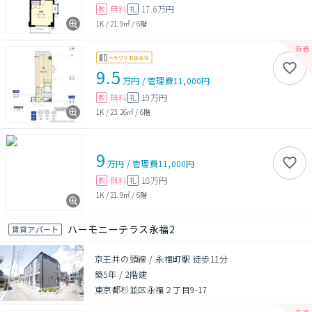
無料
17.6万円
敷
礼
1K
/
21.9㎡
/
6階
9.5
万円
/
管理費
11,000円
無料
19万円
敷
礼
1K
/
23.26㎡
/
6階
9
万円
/
管理費
11,000円
無料
18万円
敷
礼
1K
/
21.9㎡
/
6階
ハーモニーテラス永福2
賃貸アパート
京王井の頭線 / 永福町駅 徒歩11分
築5年
/
2階建
東京都杉並区永福２丁目9-17