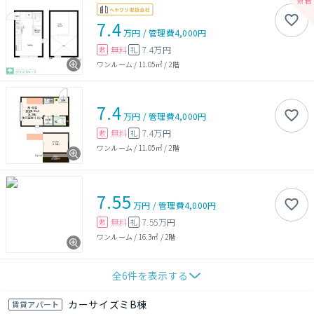
7.4
万円
/
管理費
4,000円
無料
7.4万円
敷
礼
ワンルーム
/
11.05㎡
/
2階
7.4
万円
/
管理費
4,000円
無料
7.4万円
敷
礼
ワンルーム
/
11.05㎡
/
2階
7.55
万円
/
管理費
4,000円
無料
7.55万円
敷
礼
ワンルーム
/
16.3㎡
/
2階
全
6
件を表示する
カーサイズミB棟
賃貸アパート