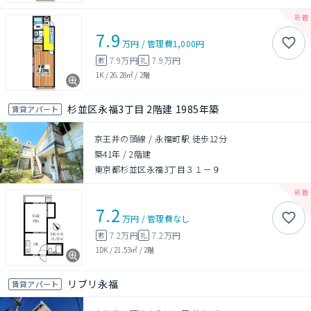
7.9
万円
/
管理費
1,000円
7.9万円
7.9万円
敷
礼
1K
/
26.28㎡
/
2階
杉並区永福3丁目 2階建 1985年築
賃貸アパート
京王井の頭線 / 永福町駅 徒歩12分
築41年
/
2階建
東京都杉並区永福3丁目３１－９
7.2
万円
/
管理費
なし
7.2万円
7.2万円
敷
礼
1DK
/
21.53㎡
/
2階
リブリ永福
賃貸アパート