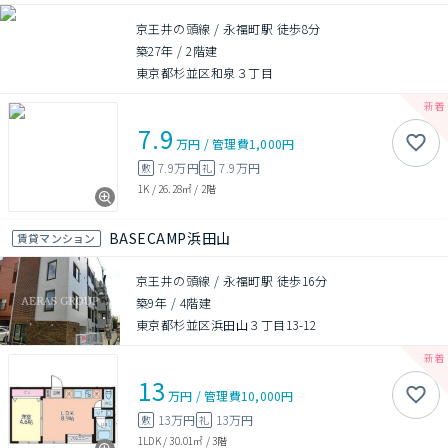
京王井の頭線 / 永福町駅 徒歩8分
築27年
/
2階建
東京都杉並区和泉３丁目
7.9
万円
/
管理費
1,000円
7.9万円
7.9万円
敷
礼
1K
/
26.28㎡
/
2階
BASECAMP浜田山
賃貸マンション
京王井の頭線 / 永福町駅 徒歩16分
築9年
/
4階建
東京都杉並区浜田山３丁目13-12
13
万円
/
管理費
10,000円
13万円
13万円
敷
礼
1LDK
/
30.01㎡
/
3階