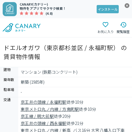
CANARY(カナリー)
物件をアプリでサクサク検索！
インストール
(4.8)
お気に入り
閲覧履歴
ドエルオガワ（東京都杉並区 / 永福町駅） の
賃貸物件情報
建物
マンション (鉄筋コンクリート)
築年数
新築 (1985年)
駐車場
-
交通
京王井の頭線 / 永福町駅
徒歩10分
東京メトロ丸ノ内線 / 方南町駅
徒歩10分
京王線 / 明大前駅
徒歩20分
京王井の頭線 / 西永福駅
徒歩21分
東京メトロ丸ノ内線 / 新高
バス16分 大宮八幡入口下車 