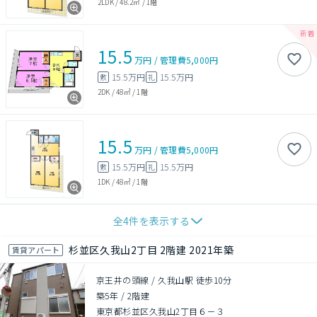
2LDK
/
48.2㎡
/
1階
15.5
万円
/
管理費
5,000円
15.5万円
15.5万円
敷
礼
2DK
/
48㎡
/
1階
15.5
万円
/
管理費
5,000円
15.5万円
15.5万円
敷
礼
1DK
/
48㎡
/
1階
全
4
件を表示する
杉並区久我山2丁目 2階建 2021年築
賃貸アパート
京王井の頭線 / 久我山駅 徒歩10分
築5年
/
2階建
東京都杉並区久我山2丁目６－３