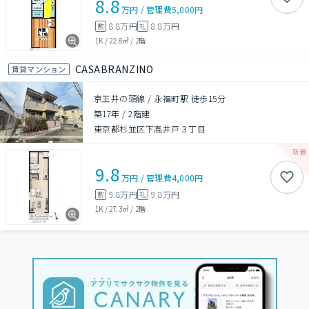
8.8
万円
/
管理費
5,000円
8.8万円
8.8万円
敷
礼
1K
/
22.8㎡
/
2階
CASABRANZINO
賃貸マンション
京王井の頭線 / 永福町駅 徒歩15分
築17年
/
2階建
東京都杉並区下高井戸３丁目
9.8
万円
/
管理費
4,000円
9.8万円
9.8万円
敷
礼
1K
/
27.3㎡
/
2階