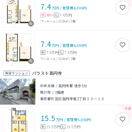
7.4
万円
/
管理費
4,000円
無料
7.4万円
敷
礼
ワンルーム
/
13.16㎡
/
1階
7.4
万円
/
管理費
4,000円
7.4万円
7.4万円
敷
礼
ワンルーム
/
13.16㎡
/
2階
パラスト高円寺
賃貸マンション
中央本線 / 高円寺駅 徒歩5分
築37年
/
3階建
東京都杉並区高円寺南3丁目３３－１３
15.5
万円
/
管理費
5,000円
15.5万円
15.5万円
敷
礼