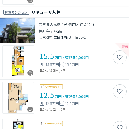
リキューザ永福
賃貸マンション
京王井の頭線 / 永福町駅 徒歩12分
築13年
/
4階建
東京都杉並区永福３丁目35-1
15.5
万円
/
管理費
3,000円
15.5万円
15.5万円
敷
礼
1LDK
/
45.58㎡
/
4階
12.5
万円
/
管理費
3,000円
12.5万円
12.5万円
敷
礼
1LDK
/
41.02㎡
/
3階