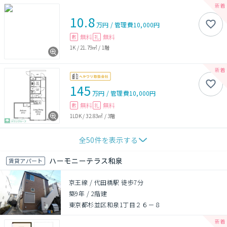
10.8
万円
/
管理費
10,000円
無料
無料
敷
礼
1K
/
21.79㎡
/
1階
145
万円
/
管理費
10,000円
無料
無料
敷
礼
1LDK
/
32.83㎡
/
3階
全
50
件を表示する
ハーモニーテラス和泉
賃貸アパート
京王線 / 代田橋駅 徒歩7分
築9年
/
2階建
東京都杉並区和泉1丁目２６－８