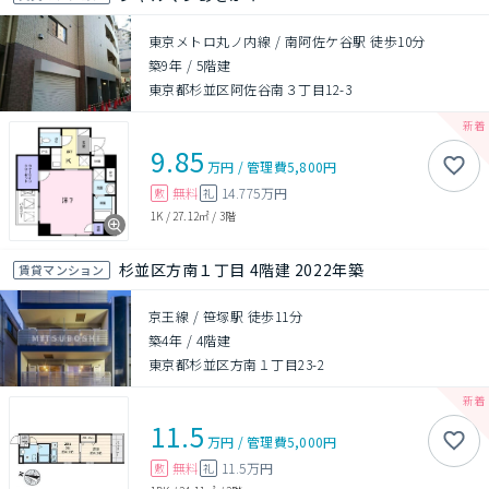
東京メトロ丸ノ内線 / 南阿佐ケ谷駅 徒歩10分
築9年
/
5階建
東京都杉並区阿佐谷南３丁目12-3
9.85
万円
/
管理費
5,800円
無料
14.775万円
敷
礼
1K
/
27.12㎡
/
3階
杉並区方南１丁目 4階建 2022年築
賃貸マンション
京王線 / 笹塚駅 徒歩11分
築4年
/
4階建
東京都杉並区方南１丁目23-2
11.5
万円
/
管理費
5,000円
無料
11.5万円
敷
礼