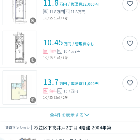
11.8
万円
/
管理費
12,000円
11.8万円
11.8万円
敷
礼
1K
/
25.51㎡
/
4階
10.45
万円
/
管理費
なし
無料
10.45万円
敷
礼
1K
/
25.51㎡
/
1階
13.7
万円
/
管理費
11,000円
無料
13.7万円
敷
礼
1K
/
25.82㎡
/
2階
全
4
件を表示する
杉並区下高井戸2丁目 4階建 2004年築
賃貸マンション