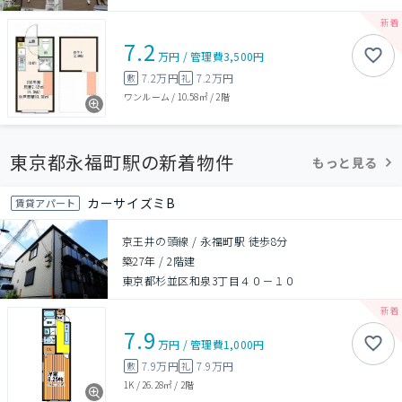
7.2
万円
/
管理費
3,500円
7.2万円
7.2万円
敷
礼
ワンルーム
/
10.58㎡
/
2階
東京都永福町駅の新着物件
もっと見る
カーサイズミB
賃貸アパート
京王井の頭線 / 永福町駅 徒歩8分
築27年
/
2階建
東京都杉並区和泉3丁目４０－１０
7.9
万円
/
管理費
1,000円
7.9万円
7.9万円
敷
礼
1K
/
26.28㎡
/
2階