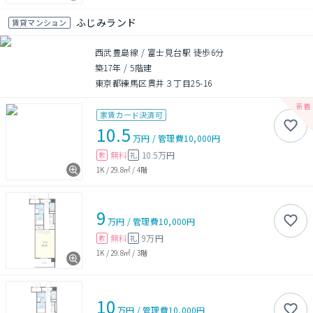
ふじみランド
賃貸マンション
西武豊島線 / 富士見台駅 徒歩6分
築17年
/
5階建
東京都練馬区貫井３丁目25-16
家賃カード決済可
10.5
万円
/
管理費
10,000円
無料
10.5万円
敷
礼
1K
/
29.8㎡
/
4階
9
万円
/
管理費
10,000円
無料
9万円
敷
礼
1K
/
29.8㎡
/
3階
10
万円
/
管理費
10,000円