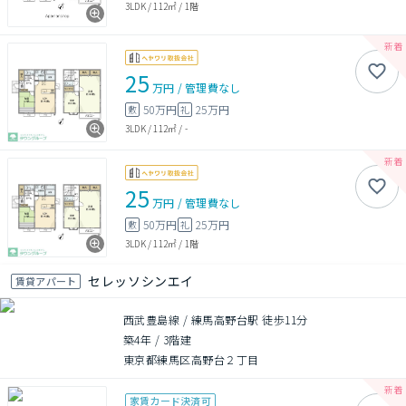
3LDK
/
112㎡
/
1階
25
万円
/
管理費
なし
50万円
25万円
敷
礼
3LDK
/
112㎡
/
-
25
万円
/
管理費
なし
50万円
25万円
敷
礼
3LDK
/
112㎡
/
1階
セレッソシンエイ
賃貸アパート
西武豊島線 / 練馬高野台駅 徒歩11分
築4年
/
3階建
東京都練馬区高野台２丁目
家賃カード決済可