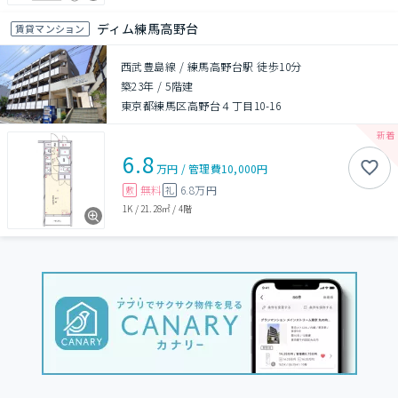
ディム練馬高野台
賃貸マンション
西武豊島線 / 練馬高野台駅 徒歩10分
築23年
/
5階建
東京都練馬区高野台４丁目10-16
6.8
万円
/
管理費
10,000円
無料
6.8万円
敷
礼
1K
/
21.28㎡
/
4階