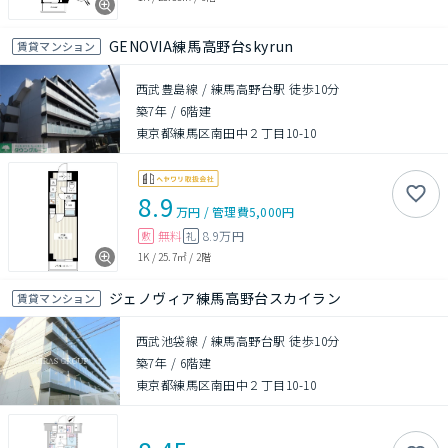
GENOVIA練馬高野台skyrun
賃貸マンション
西武豊島線 / 練馬高野台駅 徒歩10分
築7年
/
6階建
東京都練馬区南田中２丁目10-10
8.9
万円
/
管理費
5,000円
無料
8.9万円
敷
礼
1K
/
25.7㎡
/
2階
ジェノヴィア練馬高野台スカイラン
賃貸マンション
西武池袋線 / 練馬高野台駅 徒歩10分
築7年
/
6階建
東京都練馬区南田中２丁目10-10