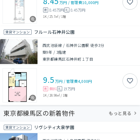
8.45
万円
/
管理費
10,000円
8.45万円
8.45万円
敷
礼
1K
/
25.7㎡
/
1階
フルール石神井公園
賃貸マンション
西武池袋線 / 石神井公園駅 徒歩3分
築9年
/
3階建
東京都練馬区石神井町１丁目
9.5
万円
/
管理費
4,000円
無料
19万円
敷
礼
1K
/
28.98㎡
/
1階
東京都練馬区の新着物件
もっと見る
リヴシティ大泉学園
賃貸マンション