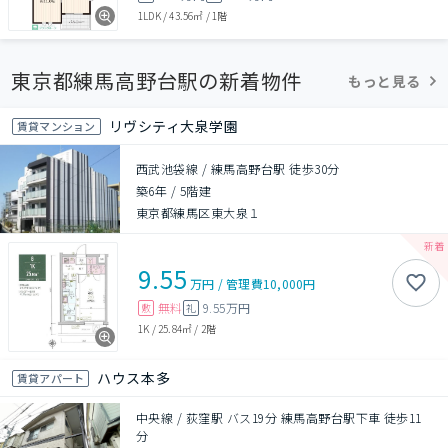
1LDK
/
43.56㎡
/
1階
東京都練馬高野台駅の新着物件
もっと見る
リヴシティ大泉学園
賃貸マンション
西武池袋線 / 練馬高野台駅 徒歩30分
築6年
/
5階建
東京都練馬区東大泉１
9.55
万円
/
管理費
10,000円
無料
9.55万円
敷
礼
1K
/
25.84㎡
/
2階
ハウス本多
賃貸アパート
中央線 / 荻窪駅 バス19分 練馬高野台駅下車 徒歩11
分