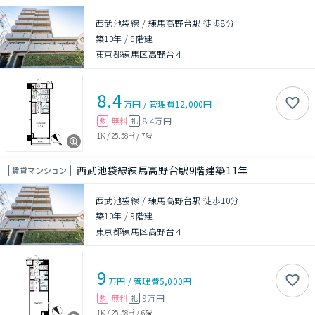
西武池袋線 / 練馬高野台駅 徒歩8分
築10年
/
9階建
東京都練馬区高野台４
8.4
万円
/
管理費
12,000円
無料
8.4万円
敷
礼
1K
/
25.58㎡
/
7階
西武池袋線練馬高野台駅9階建築11年
賃貸マンション
西武池袋線 / 練馬高野台駅 徒歩10分
築10年
/
9階建
東京都練馬区高野台４
9
万円
/
管理費
5,000円
無料
9万円
敷
礼
1K
/
25.58㎡
/
6階