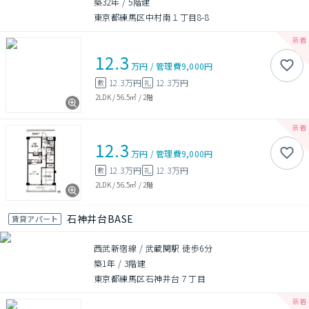
築32年
/
5階建
東京都練馬区中村南１丁目8-8
12.3
万円
/
管理費
9,000円
12.3万円
12.3万円
敷
礼
2LDK
/
56.5㎡
/
2階
12.3
万円
/
管理費
9,000円
12.3万円
12.3万円
敷
礼
2LDK
/
56.5㎡
/
2階
石神井台BASE
賃貸アパート
西武新宿線 / 武蔵関駅 徒歩6分
築1年
/
3階建
東京都練馬区石神井台７丁目