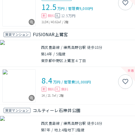
12.5
万円
/
管理費
9,000円
無料
12.5万円
敷
礼
1LDK
/
40.62㎡
/
2階
FUSIONAR上鷺宮
賃貸マンション
西武豊島線 / 練馬高野台駅 徒歩18分
築14年
/
5階建
東京都中野区上鷺宮４丁目
8.4
万円
/
管理費
10,000円
無料
無料
敷
礼
1K
/
21.7㎡
/
2階
コルティーレ石神井公園
賃貸マンション
西武豊島線 / 練馬高野台駅 徒歩16分
築7年
/
地上4階地下1階建