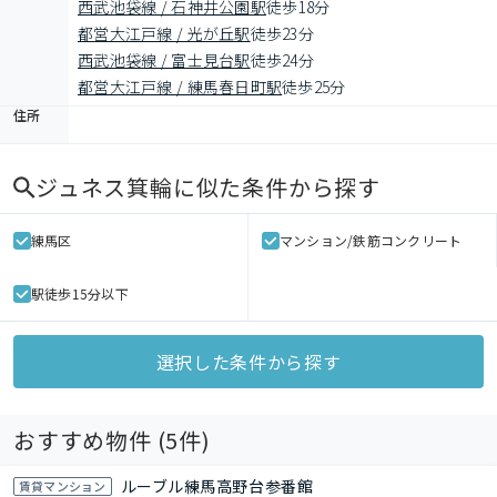
西武池袋線 / 石神井公園駅
徒歩18分
都営大江戸線 / 光が丘駅
徒歩23分
西武池袋線 / 富士見台駅
徒歩24分
都営大江戸線 / 練馬春日町駅
徒歩25分
住所
ジュネス箕輪
に似た条件から探す
練馬区
マンション/鉄筋コンクリート
駅徒歩15分以下
選択した条件から探す
おすすめ物件 (
5
件)
ルーブル練馬高野台参番館
賃貸マンション