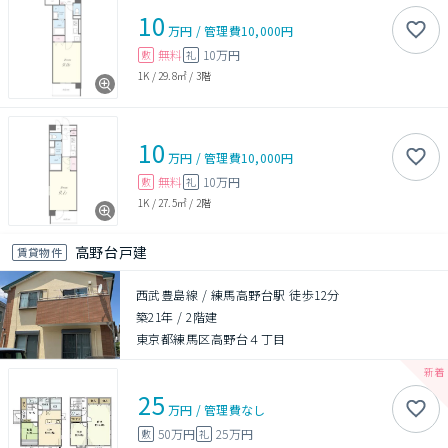
10
万円
/
管理費
10,000円
無料
10万円
敷
礼
1K
/
29.8㎡
/
3階
10
万円
/
管理費
10,000円
無料
10万円
敷
礼
1K
/
27.5㎡
/
2階
高野台戸建
賃貸物件
西武豊島線 / 練馬高野台駅 徒歩12分
築21年
/
2階建
東京都練馬区高野台４丁目
25
万円
/
管理費
なし
50万円
25万円
敷
礼