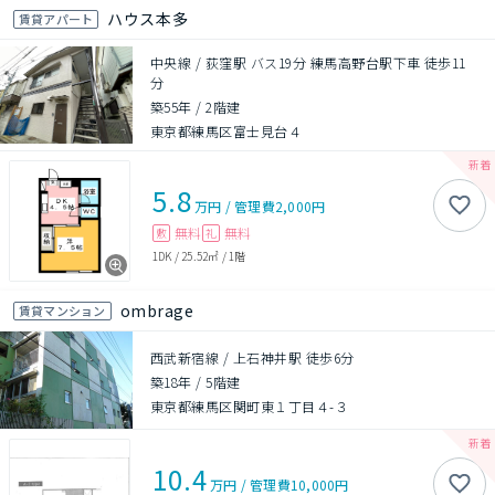
ハウス本多
賃貸アパート
中央線 / 荻窪駅 バス19分 練馬高野台駅下車 徒歩11
分
築55年
/
2階建
東京都練馬区富士見台４
5.8
万円
/
管理費
2,000円
無料
無料
敷
礼
1DK
/
25.52㎡
/
1階
ombrage
賃貸マンション
西武新宿線 / 上石神井駅 徒歩6分
築18年
/
5階建
東京都練馬区関町東１丁目４-３
10.4
万円
/
管理費
10,000円