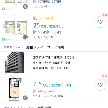
50万円
25万円
敷
礼
3LDK
/
112㎡
/
-
25
万円
/
管理費
なし
50万円
25万円
敷
礼
3LDK
/
112㎡
/
1階
藤和シティーコープ練馬
賃貸マンション
西武有楽町線 / 練馬駅 徒歩3分
築37年
/
地上11階地下1階建
東京都練馬区豊玉北６丁目
7.5
万円
/
管理費
5,000円
無料
無料
敷
礼
ワンルーム
/
20.47㎡
/
10階
リバティ大泉学園
賃貸アパート