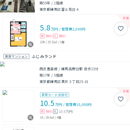
築55年
/
2階建
東京都練馬区富士見台４
5.8
万円
/
管理費
2,000円
無料
無料
敷
礼
1DK
/
25.52㎡
/
1階
ふじみランド
賃貸マンション
西武豊島線 / 練馬高野台駅 徒歩15分
築17年
/
5階建
東京都練馬区貫井３丁目25-16
家賃カード決済可
10.5
万円
/
管理費
10,000円
無料
10.5万円
敷
礼
1K
/
29.8㎡
/
4階