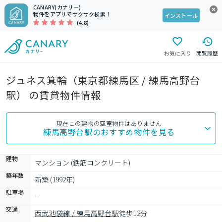
CANARY(カナリー)
物件をアプリでサクサク検索！
インストール
(4.8)
お気に入り
閲覧履歴
ジュネス箕輪（東京都練馬区 / 練馬高野台
駅） の賃貸物件情報
現在この建物の空室物件はありません
練馬高野台駅
のおすすめ物件を見る
建物
マンション (鉄筋コンクリート)
築年数
新築 (1992年)
駐車場
-
交通
西武池袋線 / 練馬高野台駅
徒歩12分