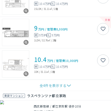
10.4万円
10.4万円
敷
礼
1SLDK
/
31.11㎡
/
1階
9
万円
/
管理費
8,000円
9万円
9万円
敷
礼
1LDK
/
32.76㎡
/
2階
10.4
万円
/
管理費
10,000円
10.4万円
10.4万円
敷
礼
1DK
/
31.11㎡
/
1階
全
4
件を表示する
ラスペランツァ都立家政
賃貸マンション
西武新宿線 / 都立家政駅 徒歩10分