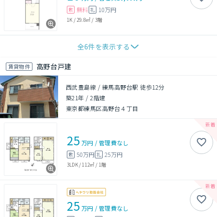
無料
10万円
敷
礼
1K
/
29.8㎡
/
3階
全
6
件を表示する
高野台戸建
賃貸物件
西武豊島線 / 練馬高野台駅 徒歩12分
築21年
/
2階建
東京都練馬区高野台４丁目
25
万円
/
管理費
なし
50万円
25万円
敷
礼
3LDK
/
112㎡
/
1階
25
万円
/
管理費
なし