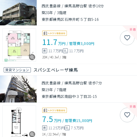
西武豊島線 / 練馬高野台駅 徒歩16分
築28年
/
3階建
東京都練馬区石神井町５丁目5-16
11.7
万円
/
管理費
3,000円
11.7万円
11.7万円
敷
礼
2DK
/
40.3㎡
/
3階
スパシエベレーザ練馬
賃貸マンション
西武豊島線 / 練馬高野台駅 徒歩7分
築19年
/
7階建
東京都練馬区南田中３丁目28-15
7.5
万円
/
管理費
15,000円
11.25万円
7.5万円
敷
礼
1K
/
22.54㎡
/
7階