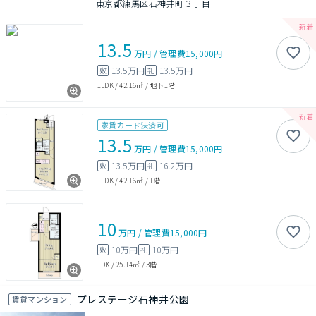
東京都練馬区石神井町３丁目
13.5
万円
/
管理費
15,000円
13.5万円
13.5万円
敷
礼
1LDK
/
42.16㎡
/
地下1階
家賃カード決済可
13.5
万円
/
管理費
15,000円
13.5万円
16.2万円
敷
礼
1LDK
/
42.16㎡
/
1階
10
万円
/
管理費
15,000円
10万円
10万円
敷
礼
1DK
/
25.14㎡
/
3階
プレステージ石神井公園
賃貸マンション