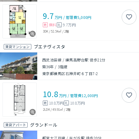
9.7
万円
/
管理費
5,000円
無料
9.7万円
敷
礼
3DK
/
52.54㎡
/
2階
ブエナヴィスタ
賃貸マンション
西武池袋線 / 練馬高野台駅 徒歩21分
築36年
/
3階建
東京都練馬区石神井町６丁目7-2
10.8
万円
/
管理費
12,000円
10.8万円
10.8万円
敷
礼
2LDK
/
49.91㎡
/
2階
グランドール
賃貸アパート
都営大江戸線 / 光が丘駅 徒歩20分