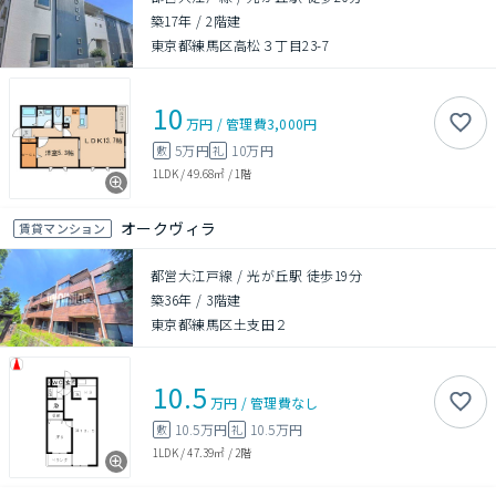
築17年
/
2階建
東京都練馬区高松３丁目23-7
10
万円
/
管理費
3,000円
5万円
10万円
敷
礼
1LDK
/
49.68㎡
/
1階
オークヴィラ
賃貸マンション
都営大江戸線 / 光が丘駅 徒歩19分
築36年
/
3階建
東京都練馬区土支田２
10.5
万円
/
管理費
なし
10.5万円
10.5万円
敷
礼
1LDK
/
47.39㎡
/
2階