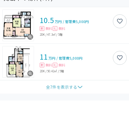
10.5
万円
/
管理費
5,000円
無料
無料
敷
礼
2DK
/
47.3㎡
/
5階
11
万円
/
管理費
5,000円
無料
無料
敷
礼
2DK
/
50.42㎡
/
5階
全
7
件を表示する