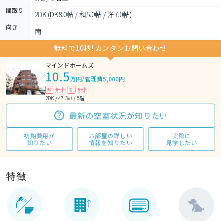
間取り
2DK (DK8.0帖 / 和5.0帖 / 洋7.0帖)
向き
南
無料で10秒! カンタンお問い合わせ
マインドホームズ
10.5
万円
/
管理費5,000円
無料
無料
敷
礼
2DK / 47.3㎡ / 5階
最新の空室状況が知りたい
初期費用が
お部屋の詳しい
実際に
知りたい
情報を知りたい
見学したい
特徴