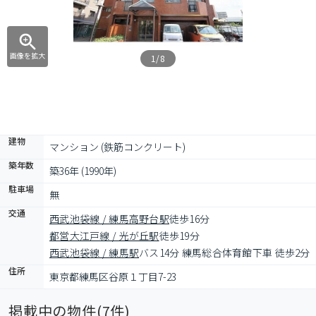
画像を拡大
1/8
建物
マンション (鉄筋コンクリート)
築年数
築36年 (1990年)
駐車場
無
交通
西武池袋線 / 練馬高野台駅
徒歩16分
都営大江戸線 / 光が丘駅
徒歩19分
西武池袋線 / 練馬駅
バス14分 練馬総合体育館下車 徒歩2分
住所
東京都練馬区谷原１丁目7-23
掲載中の物件(
7
件)