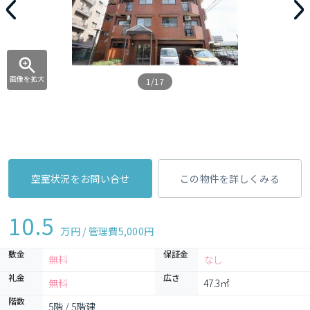
画像を拡大
1/17
空室状況をお問い合せ
この物件を詳しくみる
10.5
万円 / 管理費
5,000円
敷金
保証金
無料
なし
礼金
広さ
無料
47.3㎡
階数
5階 / 5階建