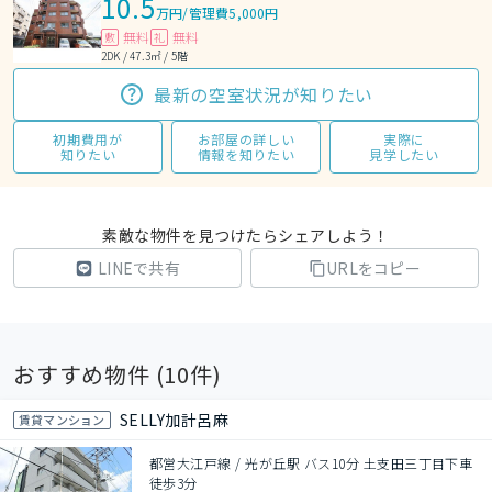
10.5
万円
/
管理費5,000円
無料
無料
敷
礼
2DK / 47.3㎡ / 5階
最新の空室状況が知りたい
初期費用が
お部屋の詳しい
実際に
知りたい
情報を知りたい
見学したい
素敵な物件を見つけたらシェアしよう！
LINEで共有
URLをコピー
おすすめ物件 (
10
件)
SELLY加計呂麻
賃貸マンション
都営大江戸線 / 光が丘駅 バス10分 土支田三丁目下車
徒歩3分