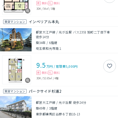
無料
無料
敷
礼
3DK
/
54㎡
/
3階
インペリアル本丸
賃貸マンション
都営大江戸線 / 光が丘駅 バス23分 旭町二丁目下車
徒歩14分
築34年
/
6階建
埼玉県和光市南１
9.5
万円
/
管理費
5,000円
無料
無料
敷
礼
3DK
/
52.65㎡
/
4階
パークサイド杉浦2
賃貸マンション
都営大江戸線 / 光が丘駅 徒歩24分
築49年
/
3階建
東京都練馬区谷原６丁目18-13