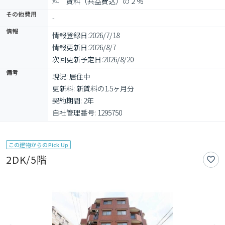
料　賃料（共益費込）の２％
その他費用
-
情報
情報登録日:
2026/7/18
情報更新日:
2026/8/7
次回更新予定日:
2026/8/20
備考
現況: 居住中

更新料: 新賃料の1.5ヶ月分

契約期間: 2年

自社管理番号: 1295750
この建物からのPick Up
2DK/5階