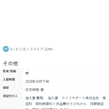
コンビニエンスストア 214m
その他
駐車/駐輪
無
入居時期
2026年10月下旬
損保
住宅保険: 要
保証代行人
加入要 費用: 　加入要　ライフサポート株式会社　保
証料　契約時賃料＋共益費の５０％から　月額保証