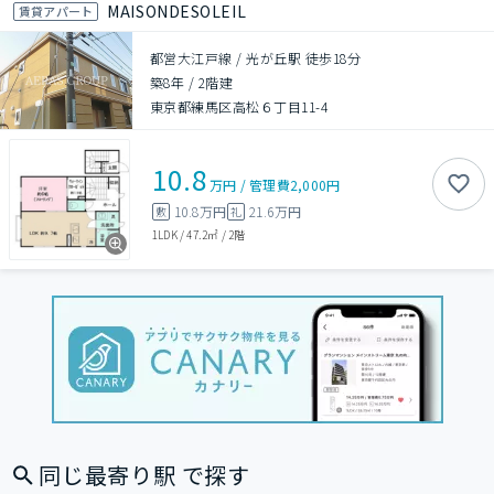
MAISONDESOLEIL
賃貸アパート
都営大江戸線 / 光が丘駅 徒歩18分
築8年
/
2階建
東京都練馬区高松６丁目11-4
10.8
万円
/
管理費
2,000円
10.8万円
21.6万円
敷
礼
1LDK
/
47.2㎡
/
2階
同じ最寄り駅 で探す