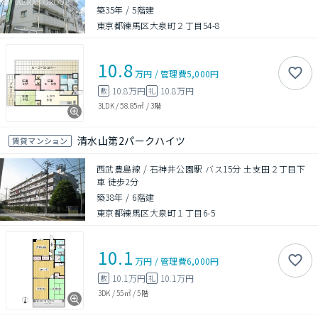
築35年
/
5階建
東京都練馬区大泉町２丁目54-8
10.8
万円
/
管理費
5,000円
10.8万円
10.8万円
敷
礼
3LDK
/
58.85㎡
/
3階
清水山第2パークハイツ
賃貸マンション
西武豊島線 / 石神井公園駅 バス15分 土支田２丁目下
車 徒歩2分
築38年
/
6階建
東京都練馬区大泉町１丁目6-5
10.1
万円
/
管理費
6,000円
10.1万円
10.1万円
敷
礼
3DK
/
55㎡
/
5階