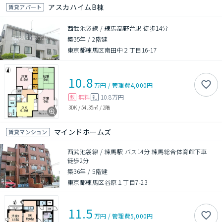
アスカハイムB棟
賃貸アパート
西武池袋線 / 練馬高野台駅 徒歩14分
築35年
/
2階建
東京都練馬区南田中２丁目16-17
10.8
万円
/
管理費
4,000円
無料
10.8万円
敷
礼
3DK
/
54.35㎡
/
2階
マインドホームズ
賃貸マンション
西武池袋線 / 練馬駅 バス14分 練馬総合体育館下車
徒歩2分
築36年
/
5階建
東京都練馬区谷原１丁目7-23
11.5
万円
/
管理費
5,000円