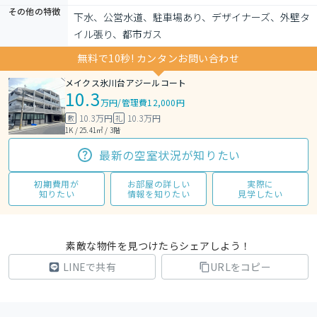
その他の特徴
下水、公営水道、駐車場あり、デザイナーズ、外壁タ
イル張り、都市ガス
無料で10秒! カンタンお問い合わせ
メイクス氷川台アジールコート
10.3
万円
/
管理費12,000円
10.3万円
10.3万円
敷
礼
1K / 25.41㎡ / 3階
最新の空室状況が知りたい
初期費用が
お部屋の詳しい
実際に
知りたい
情報を知りたい
見学したい
素敵な物件を見つけたらシェアしよう！
LINEで共有
URLをコピー