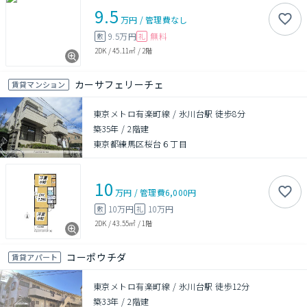
9.5
万円
/
管理費
なし
9.5万円
無料
敷
礼
2DK
/
45.11㎡
/
2階
カーサフェリーチェ
賃貸マンション
東京メトロ有楽町線 / 氷川台駅 徒歩8分
築35年
/
2階建
東京都練馬区桜台６丁目
10
万円
/
管理費
6,000円
10万円
10万円
敷
礼
2DK
/
43.55㎡
/
1階
コーポウチダ
賃貸アパート
東京メトロ有楽町線 / 氷川台駅 徒歩12分
築33年
/
2階建