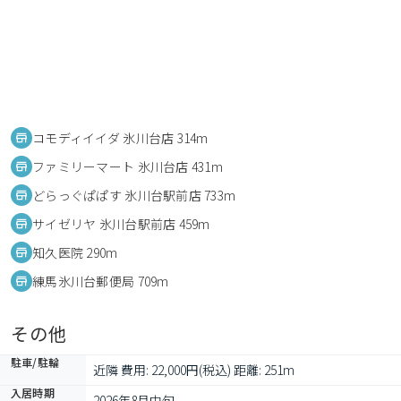
コモディイイダ 氷川台店 314m
ファミリーマート 氷川台店 431m
どらっぐぱぱす 氷川台駅前店 733m
サイゼリヤ 氷川台駅前店 459m
知久医院 290m
練馬氷川台郵便局 709m
その他
駐車/駐輪
近隣 費用: 22,000円(税込) 距離: 251m
入居時期
2026年8月中旬