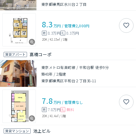
東京都練馬区氷川台２丁目
8.3
万円
/
管理費
2,000円
8.3万円
8.3万円
敷
礼
2DK
/
42.15㎡
/
1階
髙橋コーポ
賃貸アパート
東京メトロ有楽町線 / 平和台駅 徒歩9分
築48年
/
2階建
東京都練馬区平和台２丁目38-11
7.8
万円
/
管理費
なし
7.8万円
無料
敷
礼
2DK
/
41.4㎡
/
1階
池上ビル
賃貸マンション