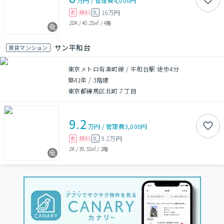
万円
/
管理費
4,000円
無料
16万円
敷
礼
2DK
/
40.25㎡
/
4階
サン平和台
賃貸マンション
東京メトロ有楽町線 / 平和台駅 徒歩4分
築41年
/
3階建
東京都練馬区北町７丁目
9.2
万円
/
管理費
3,000円
無料
9.2万円
敷
礼
2K
/
39.32㎡
/
2階