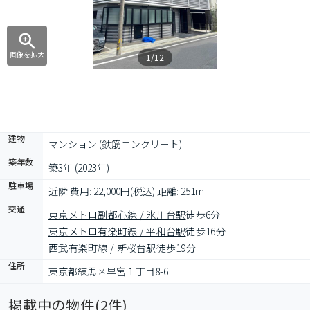
画像を拡大
1/12
建物
マンション (鉄筋コンクリート)
築年数
築3年 (2023年)
駐車場
近隣 費用: 22,000円(税込) 距離: 251m
交通
東京メトロ副都心線 / 氷川台駅
徒歩6分
東京メトロ有楽町線 / 平和台駅
徒歩16分
西武有楽町線 / 新桜台駅
徒歩19分
住所
東京都練馬区早宮１丁目8-6
掲載中の物件(
2
件)