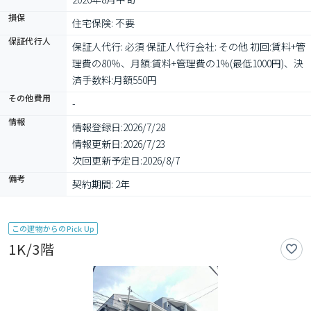
損保
住宅保険: 不要
保証代行人
保証人代行: 必須 保証人代行会社: その他 初回:賃料+管
理費の80％、月額:賃料+管理費の1％(最低1000円)、決
済手数料:月額550円
その他費用
-
情報
情報登録日:
2026/7/28
情報更新日:
2026/7/23
次回更新予定日:
2026/8/7
備考
契約期間: 2年
この建物からのPick Up
1K/3階