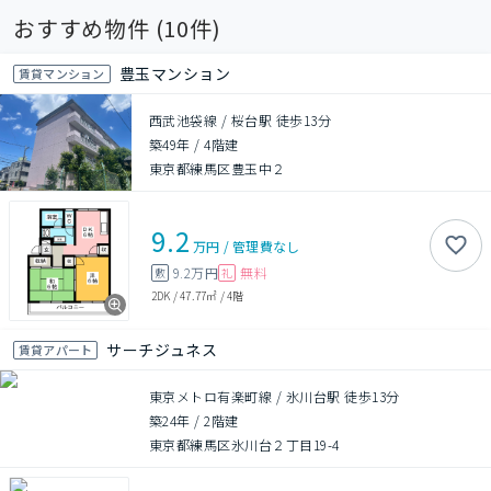
おすすめ物件 (
10
件)
豊玉マンション
賃貸マンション
西武池袋線 / 桜台駅 徒歩13分
築49年
/
4階建
東京都練馬区豊玉中２
9.2
万円
/
管理費
なし
9.2万円
無料
敷
礼
2DK
/
47.77㎡
/
4階
サーチジュネス
賃貸アパート
東京メトロ有楽町線 / 氷川台駅 徒歩13分
築24年
/
2階建
東京都練馬区氷川台２丁目19-4