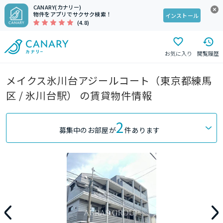
CANARY(カナリー)
物件をアプリでサクサク検索！
インストール
(4.8)
お気に入り
閲覧履歴
メイクス氷川台アジールコート（東京都練馬
区 / 氷川台駅） の賃貸物件情報
2
募集中のお部屋が
件あります