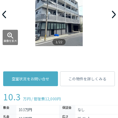
画像を拡大
1/22
空室状況をお問い合せ
この物件を詳しくみる
10.3
万円 / 管理費
12,000円
敷金
保証金
10.3万円
なし
礼金
広さ