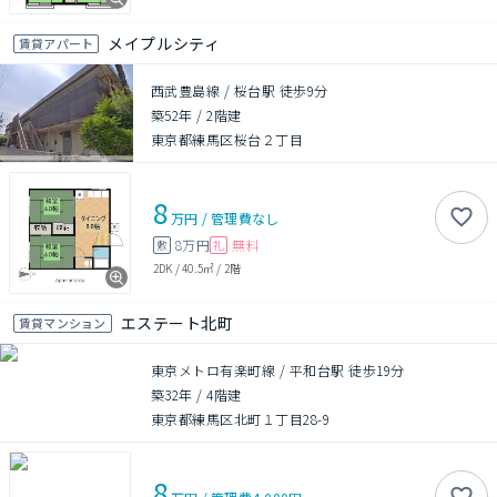
メイプルシティ
賃貸アパート
西武豊島線 / 桜台駅 徒歩9分
築52年
/
2階建
東京都練馬区桜台２丁目
8
万円
/
管理費
なし
8万円
無料
敷
礼
2DK
/
40.5㎡
/
2階
エステート北町
賃貸マンション
東京メトロ有楽町線 / 平和台駅 徒歩19分
築32年
/
4階建
東京都練馬区北町１丁目28-9
8