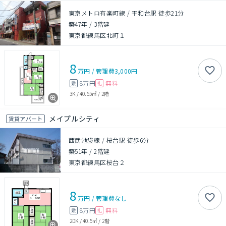
東京メトロ有楽町線 / 平和台駅 徒歩21分
築47年
/
3階建
東京都練馬区北町１
8
万円
/
管理費
3,000円
8万円
無料
敷
礼
3K
/
40.55㎡
/
2階
メイプルシティ
賃貸アパート
西武池袋線 / 桜台駅 徒歩6分
築51年
/
2階建
東京都練馬区桜台２
8
万円
/
管理費
なし
8万円
無料
敷
礼
2DK
/
40.5㎡
/
2階