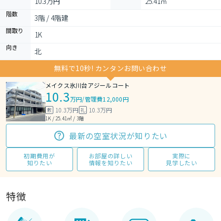
10.3万円
25.41㎡
階数
3階 / 4階建
間取り
1K 
向き
北
無料で10秒! カンタンお問い合わせ
メイクス氷川台アジールコート
10.3
万円
/
管理費12,000円
10.3万円
10.3万円
敷
礼
1K / 25.41㎡ / 3階
最新の空室状況が知りたい
初期費用が
お部屋の詳しい
実際に
知りたい
情報を知りたい
見学したい
特徴