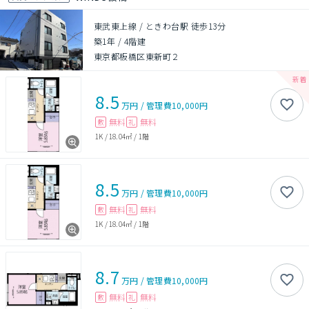
東武東上線 / ときわ台駅 徒歩13分
築1年
/
4階建
東京都板橋区東新町２
8.5
万円
/
管理費
10,000円
無料
無料
敷
礼
1K
/
18.04㎡
/
1階
8.5
万円
/
管理費
10,000円
無料
無料
敷
礼
1K
/
18.04㎡
/
1階
8.7
万円
/
管理費
10,000円
無料
無料
敷
礼