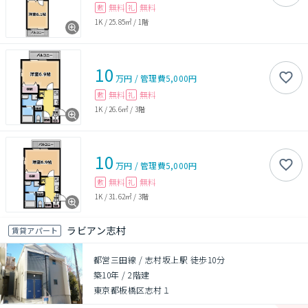
無料
無料
敷
礼
1K
/
25.85㎡
/
1階
10
万円
/
管理費
5,000円
無料
無料
敷
礼
1K
/
26.6㎡
/
3階
10
万円
/
管理費
5,000円
無料
無料
敷
礼
1K
/
31.62㎡
/
3階
ラビアン志村
賃貸アパート
都営三田線 / 志村坂上駅 徒歩10分
築10年
/
2階建
東京都板橋区志村１