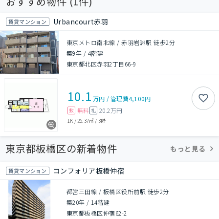
おすすめ物件 (
1
件)
Urbancourt赤羽
賃貸マンション
東京メトロ南北線 / 赤羽岩淵駅 徒歩2分
築9年
/
4階建
東京都北区赤羽2丁目66-9
10.1
万円
/
管理費
4,100円
無料
20.2万円
敷
礼
1K
/
25.37㎡
/
3階
東京都板橋区の新着物件
もっと見る
コンフォリア板橋仲宿
賃貸マンション
都営三田線 / 板橋区役所前駅 徒歩2分
築20年
/
14階建
東京都板橋区仲宿62-2