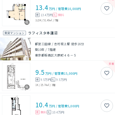
13.4
万円
/
管理費
10,000円
13.4万円
無料
敷
礼
1LDK
/
51.49㎡
/
7階
ラフィスタ本蓮沼
賃貸マンション
都営三田線 / 志村坂上駅 徒歩16分
築10年
/
7階建
東京都板橋区大原町４６－５
9.5
万円
/
管理費
15,000円
9.5万円
9.5万円
敷
礼
1K
/
25.74㎡
/
3階
10.4
万円
/
管理費
5,000円
無料
10.4万円
敷
礼