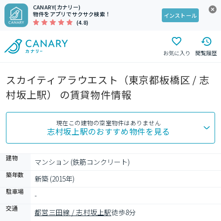
CANARY(カナリー)
物件をアプリでサクサク検索！
インストール
(4.8)
お気に入り
閲覧履歴
スカイティアラウエスト（東京都板橋区 / 志
村坂上駅） の賃貸物件情報
現在この建物の空室物件はありません
志村坂上駅
のおすすめ物件を見る
建物
マンション (鉄筋コンクリート)
築年数
新築 (2015年)
駐車場
-
交通
都営三田線 / 志村坂上駅
徒歩8分