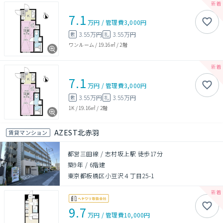
7.1
万円
/
管理費
3,000円
3.55万円
3.55万円
敷
礼
ワンルーム
/
19.16㎡
/
2階
7.1
万円
/
管理費
3,000円
3.55万円
3.55万円
敷
礼
1K
/
19.16㎡
/
2階
AZEST北赤羽
賃貸マンション
都営三田線 / 志村坂上駅 徒歩17分
築9年
/
6階建
東京都板橋区小豆沢４丁目25-1
9.7
万円
/
管理費
10,000円