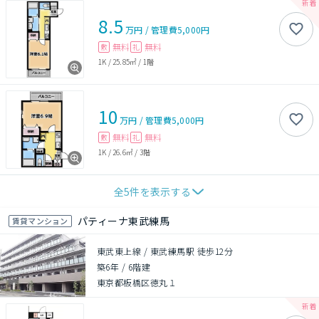
8.5
万円
/
管理費
5,000円
無料
無料
敷
礼
1K
/
25.85㎡
/
1階
10
万円
/
管理費
5,000円
無料
無料
敷
礼
1K
/
26.6㎡
/
3階
全
5
件を表示する
パティーナ東武練馬
賃貸マンション
東武東上線 / 東武練馬駅 徒歩12分
築6年
/
6階建
東京都板橋区徳丸１