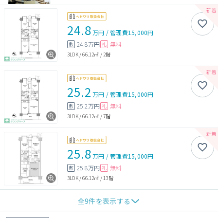
24.8
万円
/
管理費
15,000円
24.8万円
無料
敷
礼
3LDK
/
66.12㎡
/
2階
25.2
万円
/
管理費
15,000円
25.2万円
無料
敷
礼
3LDK
/
66.12㎡
/
7階
25.8
万円
/
管理費
15,000円
25.8万円
無料
敷
礼
3LDK
/
66.12㎡
/
13階
全
9
件を表示する