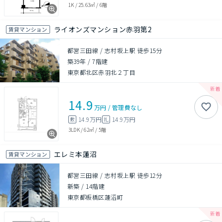
1K
/
25.63㎡
/
6階
ライオンズマンション赤羽第2
賃貸マンション
都営三田線 / 志村坂上駅 徒歩15分
築39年
/
7階建
東京都北区赤羽北２丁目
14.9
万円
/
管理費
なし
14.9万円
14.9万円
敷
礼
3LDK
/
62㎡
/
5階
エレミ本蓮沼
賃貸マンション
都営三田線 / 志村坂上駅 徒歩12分
新築
/
14階建
東京都板橋区蓮沼町