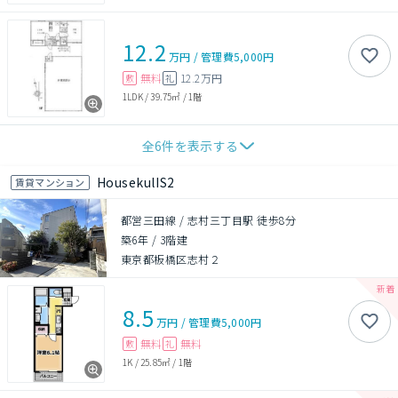
12.2
万円
/
管理費
5,000円
無料
12.2万円
敷
礼
1LDK
/
39.75㎡
/
1階
全
6
件を表示する
HousekulIS2
賃貸マンション
都営三田線 / 志村三丁目駅 徒歩8分
築6年
/
3階建
東京都板橋区志村２
8.5
万円
/
管理費
5,000円
無料
無料
敷
礼
1K
/
25.85㎡
/
1階