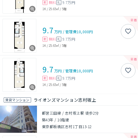
無料
9.7万円
敷
礼
1K
/
25.65㎡
/
5階
9.7
万円
/
管理費
10,000円
無料
9.7万円
敷
礼
1K
/
25.65㎡
/
5階
9.7
万円
/
管理費
10,000円
無料
9.7万円
敷
礼
1K
/
25.65㎡
/
5階
ライオンズマンション志村坂上
賃貸マンション
都営三田線 / 志村坂上駅 徒歩2分
築43年
/
10階建
東京都板橋区志村1丁目13-12