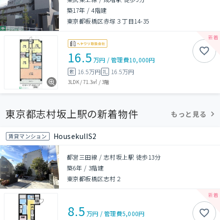
築17年
/
4階建
東京都板橋区赤塚３丁目14-35
16.5
万円
/
管理費
10,000円
16.5万円
16.5万円
敷
礼
3LDK
/
71.3㎡
/
3階
東京都志村坂上駅の新着物件
もっと見る
HousekulIS2
賃貸マンション
都営三田線 / 志村坂上駅 徒歩13分
築6年
/
3階建
東京都板橋区志村２
8.5
万円
/
管理費
5,000円