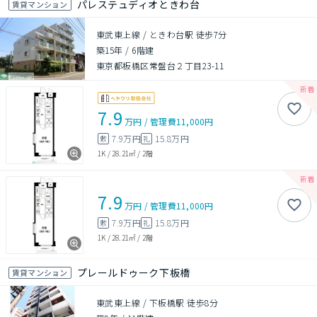
パレステュディオときわ台
賃貸マンション
東武東上線 / ときわ台駅 徒歩7分
築15年
/
6階建
東京都板橋区常盤台２丁目23-11
7.9
万円
/
管理費
11,000円
7.9万円
15.8万円
敷
礼
1K
/
28.21㎡
/
2階
7.9
万円
/
管理費
11,000円
7.9万円
15.8万円
敷
礼
1K
/
28.21㎡
/
2階
プレールドゥーク下板橋
賃貸マンション
東武東上線 / 下板橋駅 徒歩8分