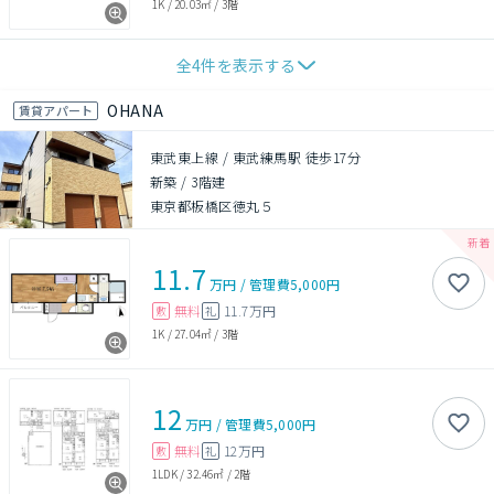
1K
/
20.03㎡
/
3階
全
4
件を表示する
OHANA
賃貸アパート
東武東上線 / 東武練馬駅 徒歩17分
新築
/
3階建
東京都板橋区徳丸５
11.7
万円
/
管理費
5,000円
無料
11.7万円
敷
礼
1K
/
27.04㎡
/
3階
12
万円
/
管理費
5,000円
無料
12万円
敷
礼
1LDK
/
32.46㎡
/
2階