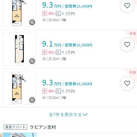
9.3
万円
/
管理費
10,000円
無料
9.3万円
敷
礼
1K
/
25.62㎡
/
5階
9.1
万円
/
管理費
10,000円
無料
9.1万円
敷
礼
1K
/
25.52㎡
/
2階
9.3
万円
/
管理費
10,000円
無料
9.3万円
敷
礼
1K
/
25.62㎡
/
5階
全
7
件を表示する
ラビアン志村
賃貸アパート