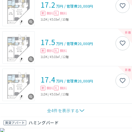
17.2
万円
/
管理費
20,000円
無料
無料
敷
礼
1LDK
/
45.03㎡
/
10階
17.5
万円
/
管理費
20,000円
無料
無料
敷
礼
1LDK
/
45.03㎡
/
12階
17.4
万円
/
管理費
20,000円
無料
無料
敷
礼
1LDK
/
45.03㎡
/
13階
全
4
件を表示する
ハミングバード
賃貸アパート