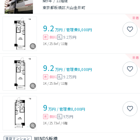
築9年
/
11階建
東京都板橋区大山金井町
9.2
万円
/
管理費
8,000円
無料
9.2万円
敷
礼
1K
/
25.8㎡
/
11階
9.2
万円
/
管理費
8,000円
無料
9.2万円
敷
礼
1K
/
25.8㎡
/
11階
9
万円
/
管理費
8,000円
無料
9万円
敷
礼
1K
/
25.73㎡
/
6階
WINDS板橋
賃貸マンション