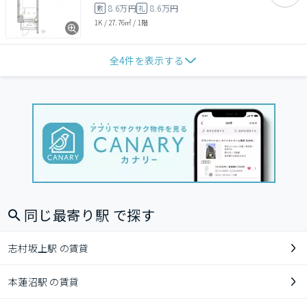
8.6万円
8.6万円
敷
礼
1K
/
27.76㎡
/
1階
全
4
件を表示する
同じ最寄り駅 で探す
志村坂上駅 の賃貸
本蓮沼駅 の賃貸