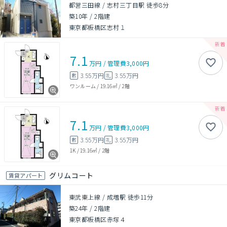
都営三田線 / 志村三丁目駅 徒歩8分
築10年
/
2階建
東京都板橋区志村１
7.1
万円
/
管理費
3,000円
3.55万円
3.55万円
敷
礼
ワンルーム
/
19.16㎡
/
2階
7.1
万円
/
管理費
3,000円
3.55万円
3.55万円
敷
礼
1K
/
19.16㎡
/
2階
グリムコート
賃貸アパート
東武東上線 / 成増駅 徒歩11分
築24年
/
2階建
東京都板橋区赤塚４