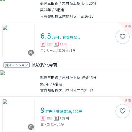
都営三田線 / 志村坂上駅 徒歩20分
築27年
/
3階建
東京都板橋区前野町５丁目16-13
6.3
万円
/
管理費
なし
無料
無料
敷
礼
ワンルーム
/
25.58㎡
/
1階
MAXIV北赤羽
賃貸マンション
都営三田線 / 志村坂上駅 徒歩13分
築6年
/
6階建
東京都板橋区小豆沢４丁目21-16
9
万円
/
管理費
10,000円
無料
9万円
敷
礼
1K
/
25.83㎡
/
1階