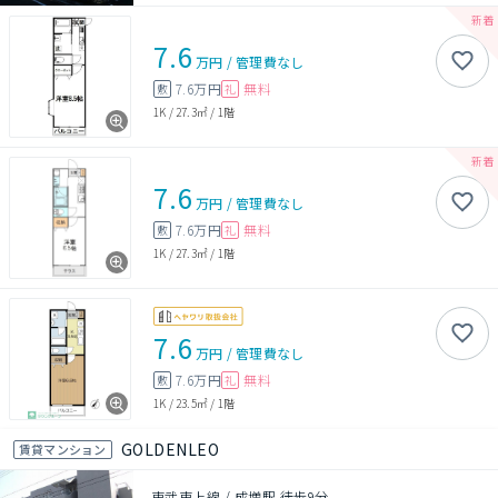
7.6
万円
/
管理費
なし
7.6万円
無料
敷
礼
1K
/
27.3㎡
/
1階
7.6
万円
/
管理費
なし
7.6万円
無料
敷
礼
1K
/
27.3㎡
/
1階
7.6
万円
/
管理費
なし
7.6万円
無料
敷
礼
1K
/
23.5㎡
/
1階
GOLDENLEO
賃貸マンション
東武東上線 / 成増駅 徒歩9分