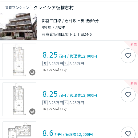
クレイシア板橋志村
賃貸マンション
都営三田線 / 志村坂上駅 徒歩9分
築7年
/
5階建
東京都板橋区坂下１丁目24-6
8.25
万円
/
管理費
12,000円
8.25万円
8.25万円
敷
礼
1K
/
25.51㎡
/
1階
8.25
万円
/
管理費
12,000円
8.25万円
8.25万円
敷
礼
1K
/
25.51㎡
/
1階
8.6
万円
/
管理費
12,000円