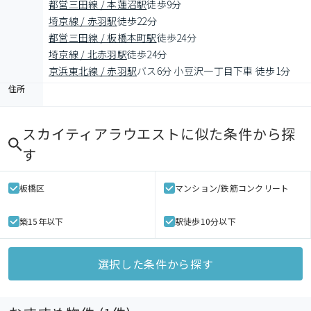
都営三田線 / 本蓮沼駅
徒歩9分
埼京線 / 赤羽駅
徒歩22分
都営三田線 / 板橋本町駅
徒歩24分
埼京線 / 北赤羽駅
徒歩24分
京浜東北線 / 赤羽駅
バス6分 小豆沢一丁目下車 徒歩1分
住所
スカイティアラウエスト
に似た条件から探
す
板橋区
マンション/鉄筋コンクリート
築15年以下
駅徒歩10分以下
選択した条件から探す