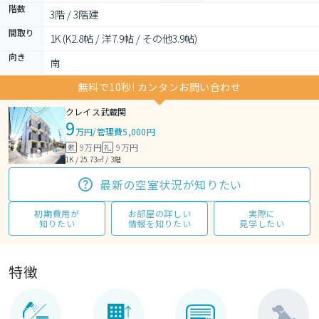
階数
3階 / 3階建
間取り
1K (K2.8帖 / 洋7.9帖 / その他3.9帖)
向き
南
無料で10秒! カンタンお問い合わせ
クレイス武蔵関
9
万円
/
管理費5,000円
9万円
9万円
敷
礼
1K / 25.73㎡ / 3階
最新の空室状況が知りたい
初期費用が
お部屋の詳しい
実際に
知りたい
情報を知りたい
見学したい
特徴