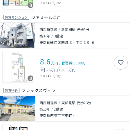
2DK
/
43㎡
/
2階
ファミール若月
賃貸マンション
西武新宿線 / 武蔵関駅 徒歩9分
築37年
/
3階建
東京都練馬区関町北４丁目１９-６
8.6
万円
/
管理費
5,000円
8.6万円
8.6万円
敷
礼
2DK
/
43㎡
/
3階
フレックスヴィラ
賃貸物件
西武新宿線 / 東伏見駅 徒歩23分
築19年
/
2階建
東京都西東京市東町４