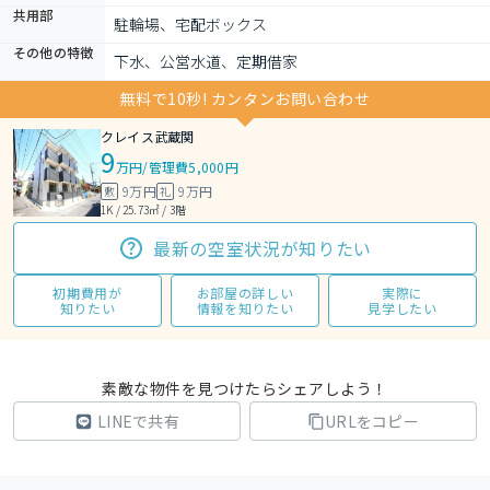
共用部
駐輪場、宅配ボックス
その他の特徴
下水、公営水道、定期借家
無料で10秒! カンタンお問い合わせ
クレイス武蔵関
9
万円
/
管理費5,000円
9万円
9万円
敷
礼
1K / 25.73㎡ / 3階
最新の空室状況が知りたい
初期費用が
お部屋の詳しい
実際に
知りたい
情報を知りたい
見学したい
素敵な物件を見つけたらシェアしよう！
LINEで共有
URLをコピー