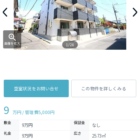
画像を拡大
1/26
空室状況をお問い合せ
この物件を詳しくみる
9
万円 / 管理費
5,000円
敷金
保証金
9万円
なし
礼金
広さ
9万円
25.73㎡