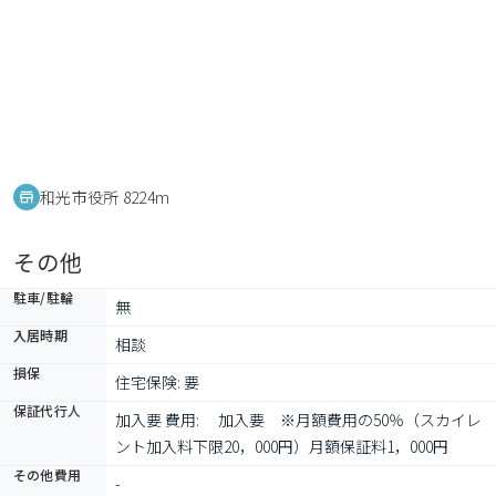
和光市役所 8224m
その他
駐車/駐輪
無
入居時期
相談
損保
住宅保険: 要
保証代行人
加入要 費用: 　加入要　※月額費用の50％（スカイレ
ント加入料下限20，000円）月額保証料1，000円
その他費用
-