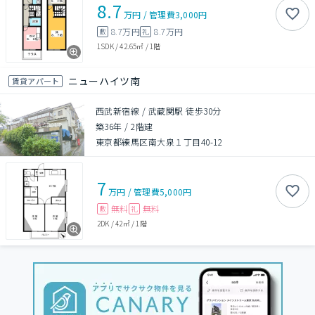
8.7
万円
/
管理費
3,000円
8.7万円
8.7万円
敷
礼
1SDK
/
42.65㎡
/
1階
ニューハイツ南
賃貸アパート
西武新宿線 / 武蔵関駅 徒歩30分
築36年
/
2階建
東京都練馬区南大泉１丁目40-12
7
万円
/
管理費
5,000円
無料
無料
敷
礼
2DK
/
42㎡
/
1階