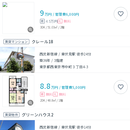
9
万円
/
管理費
6,000円
4.5万円
無料
敷
礼
3DK
/
51.03㎡
/
2階
クレール18
賃貸マンション
西武新宿線 / 東伏見駅 徒歩24分
築36年
/
3階建
東京都西東京市中町３丁目4-3
8.8
万円
/
管理費
5,000円
無料
無料
敷
礼
2DK
/
48.8㎡
/
1階
グリーンハウス2
賃貸物件
西武新宿線 / 東伏見駅 徒歩14分