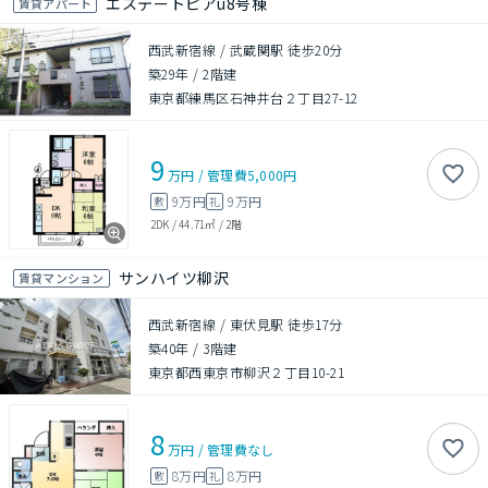
エステートピアu8号棟
賃貸アパート
西武新宿線 / 武蔵関駅 徒歩20分
築29年
/
2階建
東京都練馬区石神井台２丁目27-12
9
万円
/
管理費
5,000円
9万円
9万円
敷
礼
2DK
/
44.71㎡
/
2階
サンハイツ柳沢
賃貸マンション
西武新宿線 / 東伏見駅 徒歩17分
築40年
/
3階建
東京都西東京市柳沢２丁目10-21
8
万円
/
管理費
なし
8万円
8万円
敷
礼