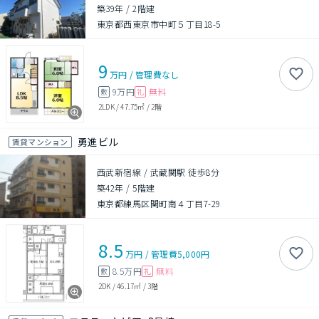
築39年
/
2階建
東京都西東京市中町５丁目18-5
9
万円
/
管理費
なし
9万円
無料
敷
礼
2LDK
/
47.75㎡
/
2階
勇進ビル
賃貸マンション
西武新宿線 / 武蔵関駅 徒歩8分
築42年
/
5階建
東京都練馬区関町南４丁目7-29
8.5
万円
/
管理費
5,000円
8.5万円
無料
敷
礼
2DK
/
46.17㎡
/
3階