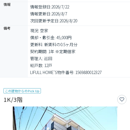
情報
情報登録日:
2026/7/22
情報更新日:
2026/8/7
次回更新予定日:
2026/8/20
備考
現況: 空家

償却・敷引金: 45,000円

更新料: 新賃料の0.5ヶ月分

契約期間: 1年 ※定期借家

管理人: 巡回

総戸数: 12戸

LIFULL HOME'S物件番号: 1569880012327
この建物からのPick Up
1K/3階