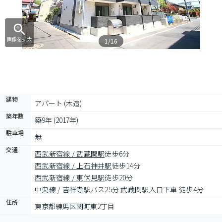
画像を拡大
1/16
建物
アパート (木造)
築年数
築9年 (2017年)
駐車場
無
交通
西武新宿線 / 武蔵関駅
徒歩6分
西武新宿線 / 上石神井駅
徒歩14分
西武新宿線 / 東伏見駅
徒歩20分
中央線 / 吉祥寺駅
バス25分 武蔵関駅入口下車 徒歩4分
住所
東京都練馬区関町東2丁目