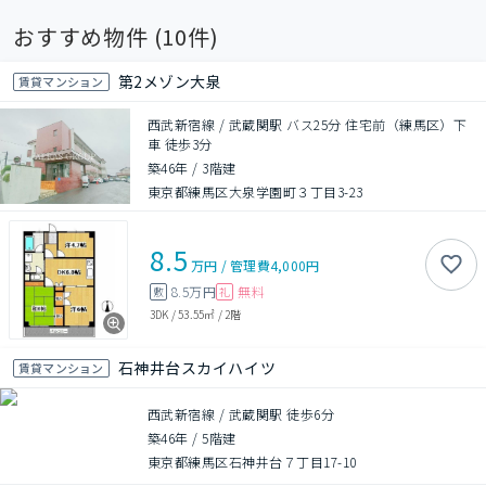
おすすめ物件 (
10
件)
第2メゾン大泉
賃貸マンション
西武新宿線 / 武蔵関駅 バス25分 住宅前（練馬区）下
車 徒歩3分
築46年
/
3階建
東京都練馬区大泉学園町３丁目3-23
8.5
万円
/
管理費
4,000円
8.5万円
無料
敷
礼
3DK
/
53.55㎡
/
2階
石神井台スカイハイツ
賃貸マンション
西武新宿線 / 武蔵関駅 徒歩6分
築46年
/
5階建
東京都練馬区石神井台７丁目17-10