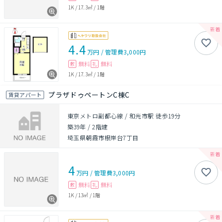
1K
/
17.3㎡
/
1階
4.4
万円
/
管理費
3,000円
無料
無料
敷
礼
1K
/
17.3㎡
/
1階
プラザドゥペートンC棟C
賃貸アパート
東京メトロ副都心線 / 和光市駅 徒歩19分
築39年
/
2階建
埼玉県朝霞市根岸台7丁目
4
万円
/
管理費
3,000円
無料
無料
敷
礼
1K
/
13㎡
/
1階