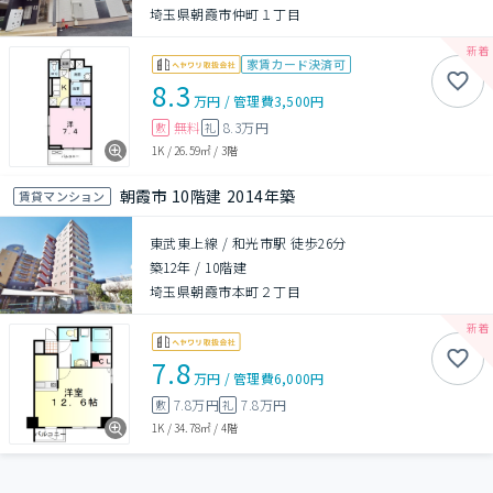
埼玉県朝霞市仲町１丁目
家賃カード決済可
8.3
万円
/
管理費
3,500円
無料
8.3万円
敷
礼
1K
/
26.59㎡
/
3階
朝霞市 10階建 2014年築
賃貸マンション
東武東上線 / 和光市駅 徒歩26分
築12年
/
10階建
埼玉県朝霞市本町２丁目
7.8
万円
/
管理費
6,000円
7.8万円
7.8万円
敷
礼
1K
/
34.78㎡
/
4階