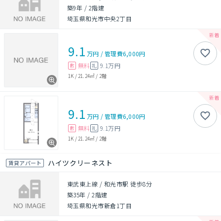
築9年
/
2階建
埼玉県和光市中央2丁目
9.1
万円
/
管理費
6,000円
無料
9.1万円
敷
礼
1K
/
21.24㎡
/
2階
9.1
万円
/
管理費
6,000円
無料
9.1万円
敷
礼
1K
/
21.24㎡
/
2階
ハイツクリーネスト
賃貸アパート
東武東上線 / 和光市駅 徒歩8分
築35年
/
2階建
埼玉県和光市新倉1丁目