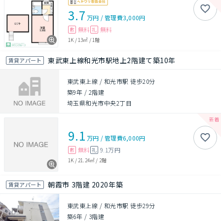
3.7
万円
/
管理費
3,000円
無料
無料
敷
礼
1K
/
13㎡
/
1階
東武東上線和光市駅地上2階建て築10年
賃貸アパート
東武東上線 / 和光市駅 徒歩20分
築9年
/
2階建
埼玉県和光市中央2丁目
9.1
万円
/
管理費
6,000円
無料
9.1万円
敷
礼
1K
/
21.24㎡
/
2階
朝霞市 3階建 2020年築
賃貸アパート
東武東上線 / 和光市駅 徒歩29分
築6年
/
3階建