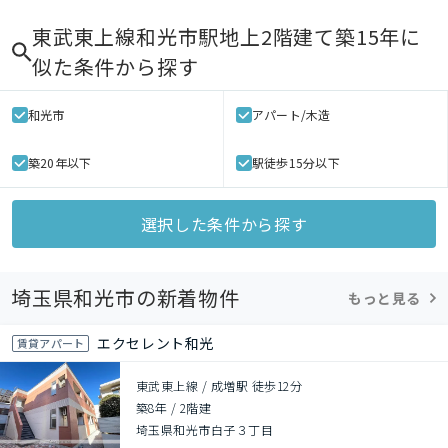
東武東上線和光市駅地上2階建て築15年
に
似た条件から探す
和光市
アパート/木造
築20年以下
駅徒歩15分以下
選択した条件から探す
埼玉県和光市の新着物件
もっと見る
エクセレント和光
賃貸アパート
東武東上線 / 成増駅 徒歩12分
築8年
/
2階建
埼玉県和光市白子３丁目