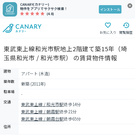
CANARY(カナリー)
物件をアプリでサクサク検索！
インストール
(4.8)
お気に入り
閲覧履歴
東武東上線和光市駅地上2階建て築15年（埼
玉県和光市 / 和光市駅） の賃貸物件情報
建物
アパート (木造)
築年数
新築 (2011年)
駐車場
-
交通
東武東上線 / 和光市駅
徒歩14分
東武東上線 / 朝霞駅
徒歩21分
東武東上線 / 朝霞台駅
徒歩65分
住所