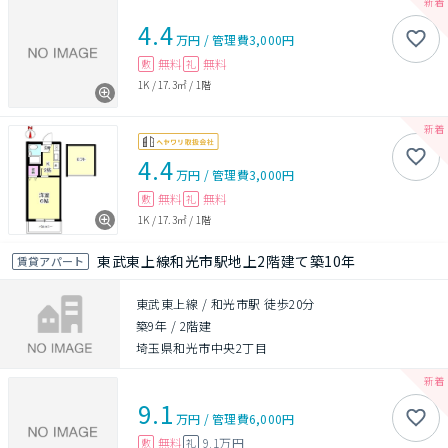
4.4
万円
/
管理費
3,000円
無料
無料
敷
礼
1K
/
17.3㎡
/
1階
4.4
万円
/
管理費
3,000円
無料
無料
敷
礼
1K
/
17.3㎡
/
1階
東武東上線和光市駅地上2階建て築10年
賃貸アパート
東武東上線 / 和光市駅 徒歩20分
築9年
/
2階建
埼玉県和光市中央2丁目
9.1
万円
/
管理費
6,000円
無料
9.1万円
敷
礼