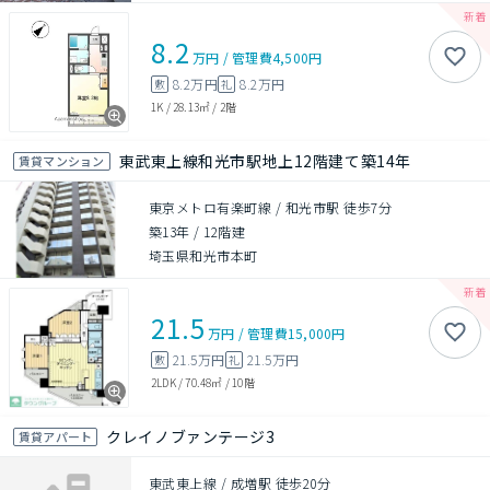
8.2
万円
/
管理費
4,500円
8.2万円
8.2万円
敷
礼
1K
/
28.13㎡
/
2階
東武東上線和光市駅地上12階建て築14年
賃貸マンション
東京メトロ有楽町線 / 和光市駅 徒歩7分
築13年
/
12階建
埼玉県和光市本町
21.5
万円
/
管理費
15,000円
21.5万円
21.5万円
敷
礼
2LDK
/
70.48㎡
/
10階
クレイノブァンテージ3
賃貸アパート
東武東上線 / 成増駅 徒歩20分