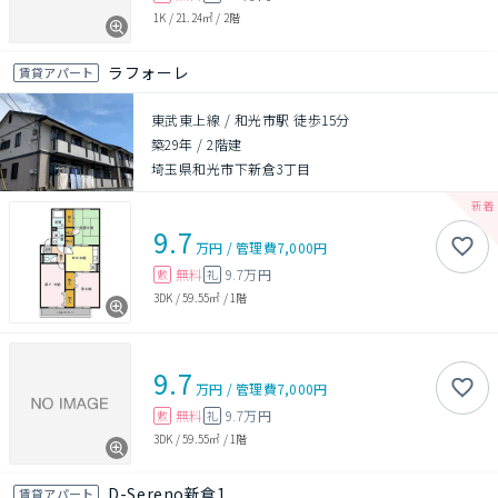
1K
/
21.24㎡
/
2階
ラフォーレ
賃貸アパート
東武東上線 / 和光市駅 徒歩15分
築29年
/
2階建
埼玉県和光市下新倉3丁目
9.7
万円
/
管理費
7,000円
無料
9.7万円
敷
礼
3DK
/
59.55㎡
/
1階
9.7
万円
/
管理費
7,000円
無料
9.7万円
敷
礼
3DK
/
59.55㎡
/
1階
D-Sereno新倉1
賃貸アパート