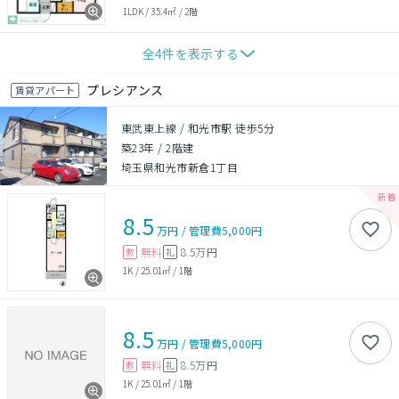
1LDK
/
35.4㎡
/
2階
全
4
件を表示する
プレシアンス
賃貸アパート
東武東上線 / 和光市駅 徒歩5分
築23年
/
2階建
埼玉県和光市新倉1丁目
8.5
万円
/
管理費
5,000円
無料
8.5万円
敷
礼
1K
/
25.01㎡
/
1階
8.5
万円
/
管理費
5,000円
無料
8.5万円
敷
礼
1K
/
25.01㎡
/
1階