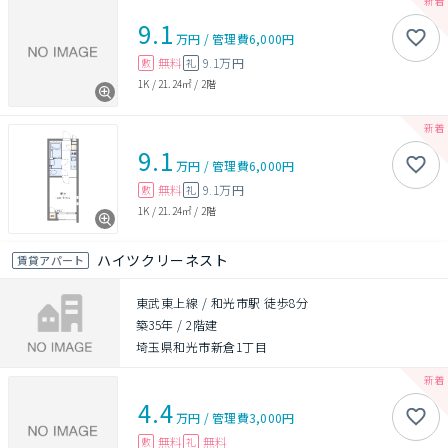
9.1
万円
/
管理費
6,000円
無料
9.1万円
敷
礼
1K
/
21.24㎡
/
2階
9.1
万円
/
管理費
6,000円
無料
9.1万円
敷
礼
1K
/
21.24㎡
/
2階
ハイツクリーネスト
賃貸アパート
東武東上線 / 和光市駅 徒歩8分
築35年
/
2階建
埼玉県和光市新倉1丁目
4.4
万円
/
管理費
3,000円
無料
無料
敷
礼