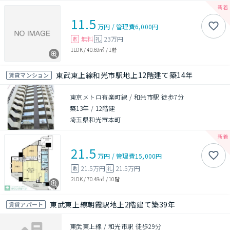
11.5
万円
/
管理費
6,000円
無料
23万円
敷
礼
1LDK
/
40.69㎡
/
1階
東武東上線和光市駅地上12階建て築14年
賃貸マンション
東京メトロ有楽町線 / 和光市駅 徒歩7分
築13年
/
12階建
埼玉県和光市本町
21.5
万円
/
管理費
15,000円
21.5万円
21.5万円
敷
礼
2LDK
/
70.48㎡
/
10階
東武東上線朝霞駅地上2階建て築39年
賃貸アパート
東武東上線 / 和光市駅 徒歩29分