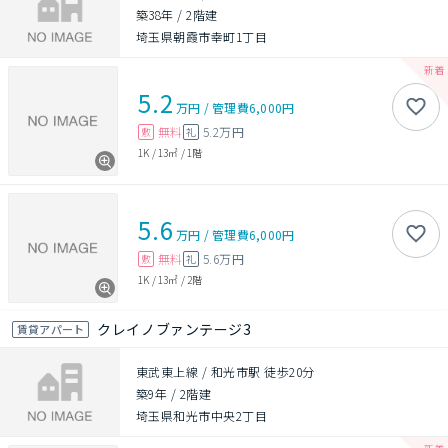
築38年
/
2階建
埼玉県朝霞市幸町1丁目
5.2
万円
/
管理費
6,000円
無料
5.2万円
敷
礼
1K
/
13㎡
/
1階
5.6
万円
/
管理費
6,000円
無料
5.6万円
敷
礼
1K
/
13㎡
/
2階
クレイノブァンテージ3
賃貸アパート
東武東上線 / 和光市駅 徒歩20分
築9年
/
2階建
埼玉県和光市中央2丁目