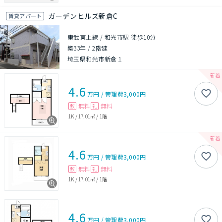
ガーデンヒルズ新倉C
賃貸アパート
東武東上線 / 和光市駅 徒歩10分
築33年
/
2階建
埼玉県和光市新倉１
4.6
万円
/
管理費
3,000円
無料
無料
敷
礼
1K
/
17.01㎡
/
1階
4.6
万円
/
管理費
3,000円
無料
無料
敷
礼
1K
/
17.01㎡
/
1階
4.6
万円
/
管理費
3,000円