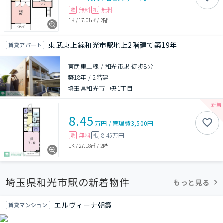
無料
無料
敷
礼
1K
/
17.01㎡
/
2階
東武東上線和光市駅地上2階建て築19年
賃貸アパート
東武東上線 / 和光市駅 徒歩8分
築18年
/
2階建
埼玉県和光市中央1丁目
8.45
万円
/
管理費
3,500円
無料
8.45万円
敷
礼
1K
/
27.18㎡
/
2階
埼玉県和光市駅の新着物件
もっと見る
エルヴィーナ朝霞
賃貸マンション