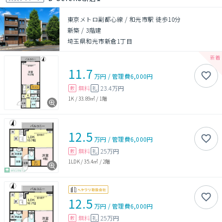
東京メトロ副都心線 / 和光市駅 徒歩10分
新築
/
3階建
埼玉県和光市新倉1丁目
11.7
万円
/
管理費
6,000円
無料
23.4万円
敷
礼
1K
/
33.89㎡
/
1階
12.5
万円
/
管理費
6,000円
無料
25万円
敷
礼
1LDK
/
35.4㎡
/
2階
12.5
万円
/
管理費
6,000円
無料
25万円
敷
礼