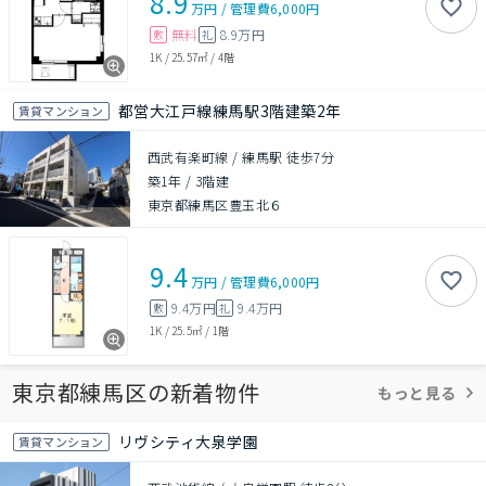
8.9
万円
/
管理費
6,000円
無料
8.9万円
敷
礼
1K
/
25.57㎡
/
4階
都営大江戸線練馬駅3階建築2年
賃貸マンション
西武有楽町線 / 練馬駅 徒歩7分
築1年
/
3階建
東京都練馬区豊玉北６
9.4
万円
/
管理費
6,000円
9.4万円
9.4万円
敷
礼
1K
/
25.5㎡
/
1階
東京都練馬区の新着物件
もっと見る
リヴシティ大泉学園
賃貸マンション