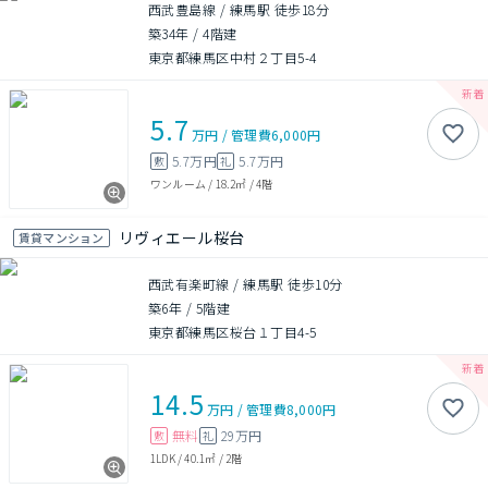
西武豊島線 / 練馬駅 徒歩18分
築34年
/
4階建
東京都練馬区中村２丁目5-4
5.7
万円
/
管理費
6,000円
5.7万円
5.7万円
敷
礼
ワンルーム
/
18.2㎡
/
4階
リヴィエール桜台
賃貸マンション
西武有楽町線 / 練馬駅 徒歩10分
築6年
/
5階建
東京都練馬区桜台１丁目4-5
14.5
万円
/
管理費
8,000円
無料
29万円
敷
礼
1LDK
/
40.1㎡
/
2階