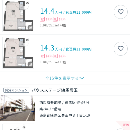
14.4
万円
/
管理費
11,000円
無料
無料
敷
礼
1LDK
/
28.12㎡
/
4階
14.3
万円
/
管理費
11,000円
無料
無料
敷
礼
1LDK
/
28.12㎡
/
3階
全
15
件を表示する
バウスステージ練馬豊玉
賃貸マンション
西武有楽町線 / 練馬駅 徒歩9分
築2年
/
5階建
東京都練馬区豊玉中３丁目1-10