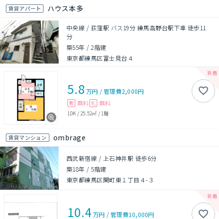
ハウス本多
賃貸アパート
中央線 / 荻窪駅 バス19分 練馬高野台駅下車 徒歩11
分
築55年
/
2階建
東京都練馬区富士見台４
5.8
万円
/
管理費
2,000円
無料
無料
敷
礼
1DK
/
25.52㎡
/
1階
ombrage
賃貸マンション
西武新宿線 / 上石神井駅 徒歩6分
築18年
/
5階建
東京都練馬区関町東１丁目４-３
10.4
万円
/
管理費
10,000円