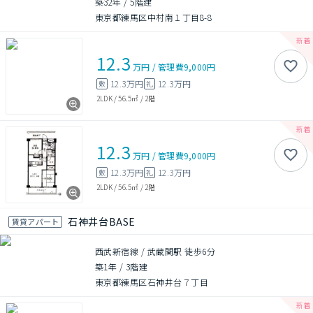
築32年
/
5階建
東京都練馬区中村南１丁目8-8
12.3
万円
/
管理費
9,000円
12.3万円
12.3万円
敷
礼
2LDK
/
56.5㎡
/
2階
12.3
万円
/
管理費
9,000円
12.3万円
12.3万円
敷
礼
2LDK
/
56.5㎡
/
2階
石神井台BASE
賃貸アパート
西武新宿線 / 武蔵関駅 徒歩6分
築1年
/
3階建
東京都練馬区石神井台７丁目