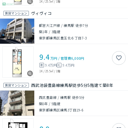
1K
/
25.5㎡
/
1階
ヴィヴィコ
賃貸マンション
都営大江戸線 / 練馬駅 徒歩7分
築1年
/
3階建
東京都練馬区豊玉北６丁目7-3
9.4
万円
/
管理費
6,000円
9.4万円
9.4万円
敷
礼
1K
/
25.5㎡
/
1階
西武池袋豊島線練馬駅徒歩5分5階建て築8年
賃貸マンション
西武豊島線 / 練馬駅 徒歩5分
築8年
/
5階建
東京都練馬区練馬3丁目19-6