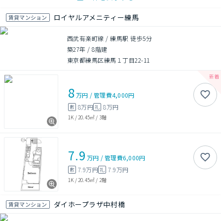
ロイヤルアメニティー練馬
賃貸マンション
西武有楽町線 / 練馬駅 徒歩5分
築27年
/
8階建
東京都練馬区練馬１丁目22-11
8
万円
/
管理費
4,000円
8万円
8万円
敷
礼
1K
/
20.45㎡
/
3階
7.9
万円
/
管理費
6,000円
7.9万円
7.9万円
敷
礼
1K
/
20.45㎡
/
2階
ダイホープラザ中村橋
賃貸マンション