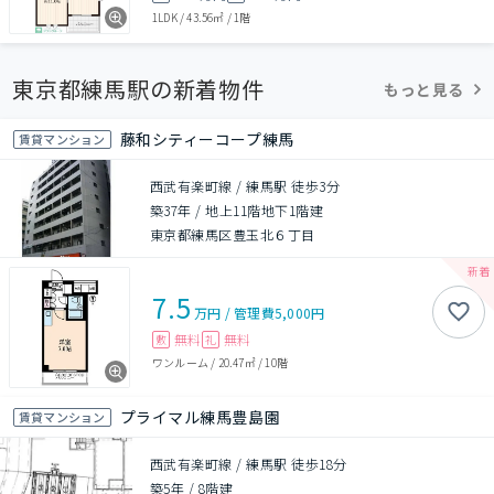
1LDK
/
43.56㎡
/
1階
東京都練馬駅の新着物件
もっと見る
藤和シティーコープ練馬
賃貸マンション
西武有楽町線 / 練馬駅 徒歩3分
築37年
/
地上11階地下1階建
東京都練馬区豊玉北６丁目
7.5
万円
/
管理費
5,000円
無料
無料
敷
礼
ワンルーム
/
20.47㎡
/
10階
プライマル練馬豊島園
賃貸マンション
西武有楽町線 / 練馬駅 徒歩18分
築5年
/
8階建