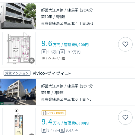
都営大江戸線 / 練馬駅 徒歩6分
築10年
/
5階建
東京都練馬区豊玉北４丁目16-1
9.6
万円
/
管理費
9,000円
9.6万円
19.2万円
敷
礼
1K
/
25.86㎡
/
3階
vivico-ヴィヴィコ-
賃貸マンション
都営大江戸線 / 練馬駅 徒歩7分
築1年
/
3階建
東京都練馬区豊玉北６丁目7-3
9.4
万円
/
管理費
6,000円
9.4万円
9.4万円
敷
礼