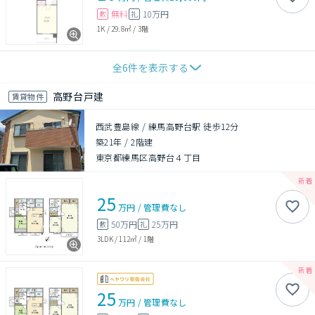
無料
10万円
敷
礼
1K
/
29.8㎡
/
3階
全
6
件を表示する
高野台戸建
賃貸物件
西武豊島線 / 練馬高野台駅 徒歩12分
築21年
/
2階建
東京都練馬区高野台４丁目
25
万円
/
管理費
なし
50万円
25万円
敷
礼
3LDK
/
112㎡
/
1階
25
万円
/
管理費
なし