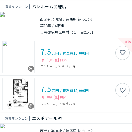
パレホームズ練馬
賃貸マンション
西武有楽町線 / 練馬駅 徒歩10分
築21年
/
4階建
東京都練馬区中村北１丁目21-11
7.5
万円
/
管理費
15,000円
無料
無料
敷
礼
ワンルーム
/
22.93㎡
/
2階
7.5
万円
/
管理費
15,000円
無料
無料
敷
礼
ワンルーム
/
18.57㎡
/
2階
エスポアールKY
賃貸マンション
西武有楽町線 / 練馬駅 徒歩13分