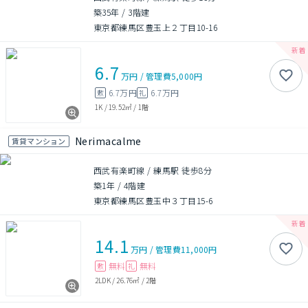
築35年
/
3階建
東京都練馬区豊玉上２丁目10-16
6.7
万円
/
管理費
5,000円
6.7万円
6.7万円
敷
礼
1K
/
19.52㎡
/
1階
Nerimacalme
賃貸マンション
西武有楽町線 / 練馬駅 徒歩8分
築1年
/
4階建
東京都練馬区豊玉中３丁目15-6
14.1
万円
/
管理費
11,000円
無料
無料
敷
礼
2LDK
/
26.76㎡
/
2階