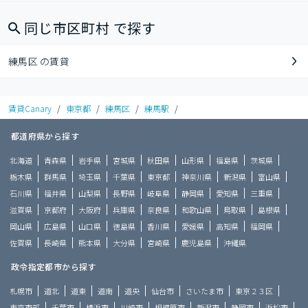
同じ市区町村 で探す
練馬区 の賃貸
賃貸Canary
/
東京都
/
練馬区
/
練馬駅
/
都道府県から探す
北海道
青森県
岩手県
宮城県
秋田県
山形県
福島県
茨城県
栃木県
群馬県
埼玉県
千葉県
東京都
神奈川県
新潟県
富山県
石川県
福井県
山梨県
長野県
岐阜県
静岡県
愛知県
三重県
滋賀県
京都府
大阪府
兵庫県
奈良県
和歌山県
鳥取県
島根県
岡山県
広島県
山口県
徳島県
香川県
愛媛県
高知県
福岡県
佐賀県
長崎県
熊本県
大分県
宮崎県
鹿児島県
沖縄県
政令指定都市から探す
札幌市
道北
道東
道南
道央
仙台市
さいたま市
東京２３区
東京市部
千葉市
横浜市
川崎市
相模原市
新潟市
静岡市
浜松市