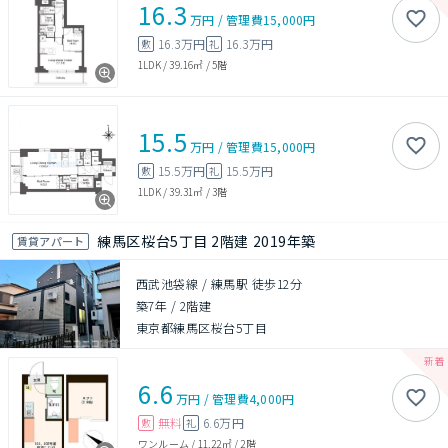
16.3
万円
/
管理費
15,000円
16.3万円
16.3万円
敷
礼
1LDK
/
39.16㎡
/
5階
15.5
万円
/
管理費
15,000円
15.5万円
15.5万円
敷
礼
1LDK
/
39.31㎡
/
3階
練馬区桜台5丁目 2階建 2019年築
賃貸アパート
西武池袋線 / 練馬駅 徒歩12分
築7年
/
2階建
東京都練馬区桜台5丁目
6.6
万円
/
管理費
4,000円
無料
6.6万円
敷
礼
ワンルーム
/
11.22㎡
/
2階