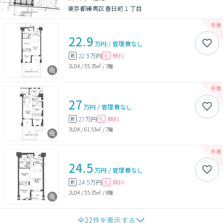
東京都練馬区春日町１丁目
22.9
万円
/
管理費
なし
22.9万円
無料
敷
礼
2LDK
/
55.35㎡
/
3階
27
万円
/
管理費
なし
27万円
無料
敷
礼
3LDK
/
61.53㎡
/
7階
24.5
万円
/
管理費
なし
24.5万円
無料
敷
礼
2LDK
/
55.35㎡
/
8階
全
22
件を表示する