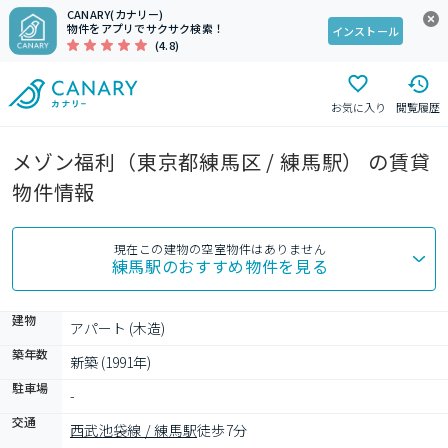
CANARY(カナリー)
物件をアプリでサクサク検索！
インストール
(4.8)
お気に入り
閲覧履歴
メゾン福利（東京都練馬区 / 練馬駅） の賃貸
物件情報
現在この建物の空室物件はありません
練馬駅
のおすすめ物件を見る
建物
アパート (木造)
築年数
新築 (1991年)
駐車場
-
交通
西武池袋線 / 練馬駅
徒歩7分