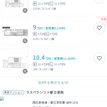
10.4万円
10.4万円
敷
礼
1SLDK
/
31.11㎡
/
1階
9
万円
/
管理費
8,000円
9万円
9万円
敷
礼
1LDK
/
32.76㎡
/
2階
10.4
万円
/
管理費
10,000円
10.4万円
10.4万円
敷
礼
1DK
/
31.11㎡
/
1階
全
4
件を表示する
ラスペランツァ都立家政
賃貸マンション
西武新宿線 / 都立家政駅 徒歩10分