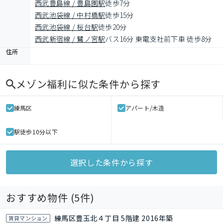
西武豊島線 / 豊島園駅
徒歩7分
西武池袋線 / 中村橋駅
徒歩15分
西武池袋線 / 桜台駅
徒歩20分
西武新宿線 / 鷺ノ宮駅
バス16分 東電支社前下車 徒歩8分
住所
メゾン福利
に似た条件から探す
練馬区
アパート/木造
駅徒歩10分以下
選択した条件から探す
おすすめ物件 (
5
件)
練馬区豊玉北４丁目 5階建 2016年築
賃貸マンション