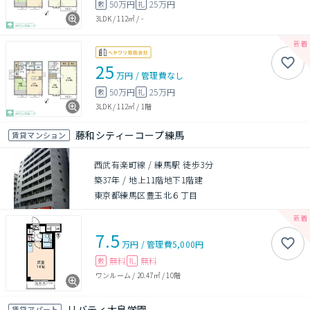
50万円
25万円
敷
礼
3LDK
/
112㎡
/
-
25
万円
/
管理費
なし
50万円
25万円
敷
礼
3LDK
/
112㎡
/
1階
藤和シティーコープ練馬
賃貸マンション
西武有楽町線 / 練馬駅 徒歩3分
築37年
/
地上11階地下1階建
東京都練馬区豊玉北６丁目
7.5
万円
/
管理費
5,000円
無料
無料
敷
礼
ワンルーム
/
20.47㎡
/
10階
リバティ大泉学園
賃貸アパート