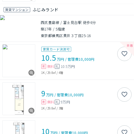
ふじみランド
賃貸マンション
西武豊島線 / 富士見台駅 徒歩6分
築17年
/
5階建
東京都練馬区貫井３丁目25-16
家賃カード決済可
10.5
万円
/
管理費
10,000円
無料
10.5万円
敷
礼
1K
/
29.8㎡
/
4階
9
万円
/
管理費
10,000円
無料
9万円
敷
礼
1K
/
29.8㎡
/
3階
10
万円
/
管理費
10,000円