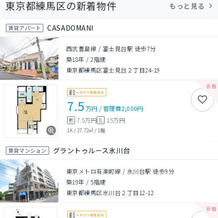
東京都練馬区の新着物件
もっと見る
CASADOMANI
賃貸アパート
西武豊島線 / 富士見台駅 徒歩7分
築18年
/
2階建
東京都練馬区富士見台２丁目24-19
7.5
万円
/
管理費
2,000円
7.5万円
15万円
敷
礼
1K
/
27.72㎡
/
1階
グラントゥルース氷川台
賃貸マンション
東京メトロ有楽町線 / 氷川台駅 徒歩9分
築19年
/
5階建
東京都練馬区氷川台２丁目12-12