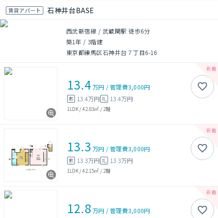
石神井台BASE
賃貸アパート
西武新宿線 / 武蔵関駅 徒歩6分
築1年
/
3階建
東京都練馬区石神井台７丁目6-16
13.4
万円
/
管理費
3,000円
13.4万円
13.4万円
敷
礼
1LDK
/
42.83㎡
/
2階
13.3
万円
/
管理費
3,000円
13.3万円
13.3万円
敷
礼
1LDK
/
42.15㎡
/
2階
12.8
万円
/
管理費
3,000円