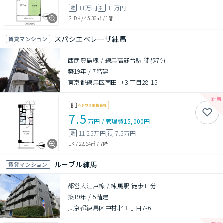
11万円
11万円
敷
礼
2LDK
/
45.36㎡
/
1階
スパシエベレーザ練馬
賃貸マンション
西武豊島線 / 練馬高野台駅 徒歩7分
築19年
/
7階建
東京都練馬区南田中３丁目28-15
7.5
万円
/
管理費
15,000円
11.25万円
7.5万円
敷
礼
1K
/
22.54㎡
/
7階
ルーブル練馬
賃貸マンション
都営大江戸線 / 練馬駅 徒歩11分
築19年
/
5階建
東京都練馬区中村北１丁目7-6