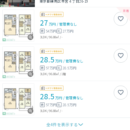
東京都練馬区早宮４丁目26-19
27
万円
/
管理費
なし
54万円
27万円
敷
礼
3LDK
/
96.88㎡
/
-
28.5
万円
/
管理費
なし
57万円
28.5万円
敷
礼
3LDK
/
96.88㎡
/
1階
28.5
万円
/
管理費
なし
57万円
28.5万円
敷
礼
3LDK
/
96.88㎡
/
-
全
4
件を表示する