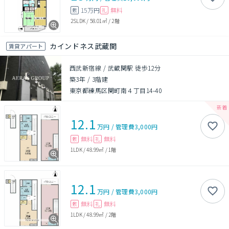
15万円
無料
敷
礼
2SLDK
/
58.01㎡
/
2階
カインドネス武蔵関
賃貸アパート
西武新宿線 / 武蔵関駅 徒歩12分
築3年
/
3階建
東京都練馬区関町南４丁目14-40
12.1
万円
/
管理費
3,000円
無料
無料
敷
礼
1LDK
/
48.99㎡
/
1階
12.1
万円
/
管理費
3,000円
無料
無料
敷
礼
1LDK
/
48.99㎡
/
2階