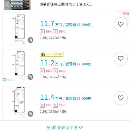
東京都練馬区関町北２丁目31-11
11.7
万円
/
管理費
17,000円
無料
無料
敷
礼
1LDK
/
27.62㎡
/
3階
11.2
万円
/
管理費
17,000円
無料
無料
敷
礼
1LDK
/
27.62㎡
/
3階
11.4
万円
/
管理費
17,000円
無料
無料
敷
礼
1LDK
/
27.62㎡
/
2階
全
5
件を表示する