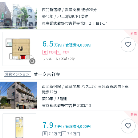
西武新宿線 / 武蔵関駅 徒歩28分
築42年
/
地上3階地下1階建
東京都武蔵野市吉祥寺北町２丁目1-17
6.5
万円
/
管理費
4,000円
無料
無料
敷
礼
ワンルーム
/
20㎡
/
2階
オーク吉祥寺
賃貸マンション
西武新宿線 / 武蔵関駅 バス11分 東急百貨店前下車
徒歩12分
築20年
/
3階建
東京都武蔵野市吉祥寺本町３
7.9
万円
/
管理費
4,000円
7.9万円
7.9万円
敷
礼