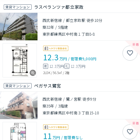
ラスペランツァ都立家政
賃貸マンション
西武新宿線 / 都立家政駅 徒歩10分
築32年
/
5階建
東京都練馬区中村南１丁目8-8
12.3
万円
/
管理費
9,000円
12.3万円
12.3万円
敷
礼
2LDK
/
56.5㎡
/
2階
ペガサス鷺宮
賃貸マンション
西武新宿線 / 鷺ノ宮駅 徒歩9分
築35年
/
3階建
東京都練馬区中村南３丁目15-10
11
万円
/
管理費
なし