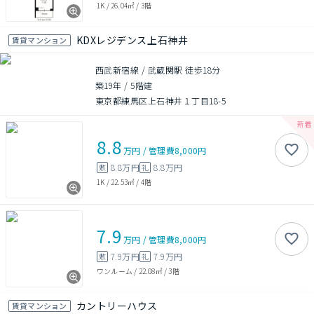
1K
/
26.04㎡
/
3階
KDXレジデンス上石神井
賃貸マンション
西武新宿線 / 武蔵関駅 徒歩18分
築19年
/
5階建
東京都練馬区上石神井１丁目18-5
8.8
万円
/
管理費
8,000円
8.8万円
8.8万円
敷
礼
1K
/
22.53㎡
/
4階
7.9
万円
/
管理費
8,000円
7.9万円
7.9万円
敷
礼
ワンルーム
/
22.08㎡
/
3階
カントリーハウス
賃貸マンション