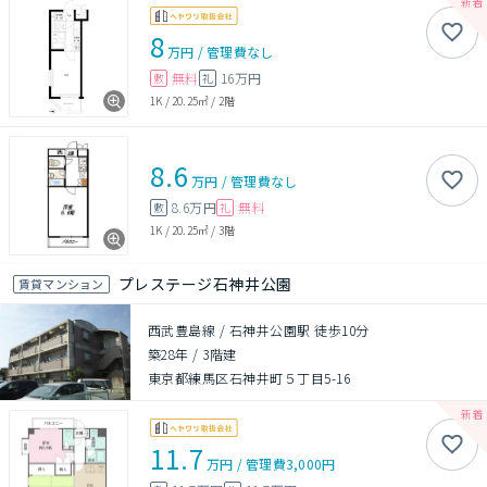
8
万円
/
管理費
なし
無料
16万円
敷
礼
1K
/
20.25㎡
/
2階
8.6
万円
/
管理費
なし
8.6万円
無料
敷
礼
1K
/
20.25㎡
/
3階
プレステージ石神井公園
賃貸マンション
西武豊島線 / 石神井公園駅 徒歩10分
築28年
/
3階建
東京都練馬区石神井町５丁目5-16
11.7
万円
/
管理費
3,000円