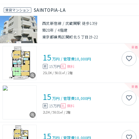
SAINTOPIA-LA
賃貸マンション
西武新宿線 / 武蔵関駅 徒歩13分
築28年
/
4階建
東京都練馬区関町北５丁目19-22
15
万円
/
管理費
10,000円
15万円
無料
敷
礼
2SLDK
/
58.01㎡
/
2階
15
万円
/
管理費
10,000円
15万円
無料
敷
礼
2LDK
/
58.01㎡
/
2階
15
万円
/
管理費
10,000円