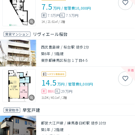
7.5
万円
/
管理費
10,000円
7.5万円
7.5万円
敷
礼
1K
/
21.61㎡
/
1階
リヴィエール桜台
賃貸マンション
西武豊島線 / 桜台駅 徒歩1分
築6年
/
5階建
東京都練馬区桜台１丁目4-5
14.5
万円
/
管理費
8,000円
無料
29万円
敷
礼
1LDK
/
40.1㎡
/
2階
早宮戸建
賃貸物件
都営大江戸線 / 練馬春日町駅 徒歩10分
築1年
/
2階建