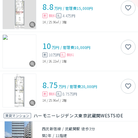
8.8
万円
/
管理費
15,000円
無料
4.4万円
敷
礼
1K
/
25.96㎡
/
3階
10
万円
/
管理費
10,000円
10万円
無料
敷
礼
1K
/
26.22㎡
/
1階
8.75
万円
/
管理費
20,000円
無料
8.75万円
敷
礼
1K
/
25.96㎡
/
2階
ハーモニーレジデンス東京武蔵関WESTSIDE
賃貸マンション
西武新宿線 / 武蔵関駅 徒歩3分
築2年
/
11階建