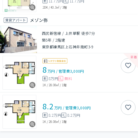
11.7万円
11.7万円
敷
礼
2DK
/
40.3㎡
/
3階
メゾン弥
賃貸アパート
西武新宿線 / 上井草駅 徒歩7分
築5年
/
2階建
東京都練馬区上石神井南町3-9
8
万円
/
管理費
3,000円
8万円
無料
敷
礼
1K
/
28.08㎡
/
1階
8.2
万円
/
管理費
3,000円
8.2万円
8.2万円
敷
礼
1K
/
28.08㎡
/
1階