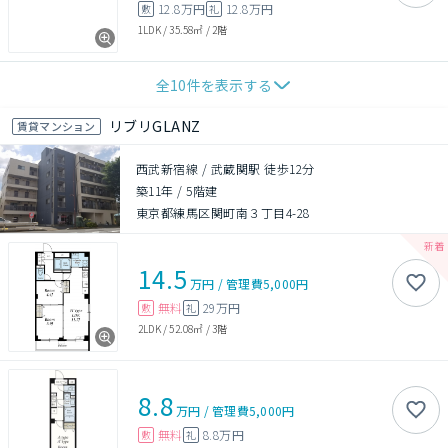
12.8万円
12.8万円
敷
礼
1LDK
/
35.58㎡
/
2階
全
10
件を表示する
リブリGLANZ
賃貸マンション
西武新宿線 / 武蔵関駅 徒歩12分
築11年
/
5階建
東京都練馬区関町南３丁目4-28
14.5
万円
/
管理費
5,000円
無料
29万円
敷
礼
2LDK
/
52.08㎡
/
3階
8.8
万円
/
管理費
5,000円
無料
8.8万円
敷
礼