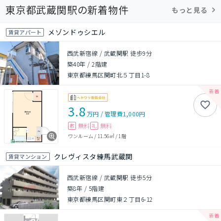
東京都武蔵関駅の新着物件
もっと見る
メゾンドゥシエル
賃貸アパート
西武新宿線 / 武蔵関駅 徒歩9分
築40年
/
2階建
東京都練馬区関町北５丁目1-8
3.8
万円
/
管理費
1,000円
無料
無料
敷
礼
ワンルーム
/
11.56㎡
/
1階
クレヴィスタ練馬武蔵関
賃貸マンション
西武新宿線 / 武蔵関駅 徒歩5分
築8年
/
5階建
東京都練馬区関町東２丁目6-12