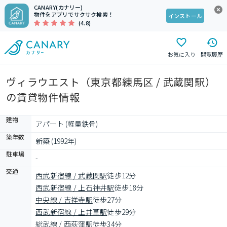
CANARY(カナリー)
物件をアプリでサクサク検索！
インストール
(4.8)
お気に入り
閲覧履歴
ヴィラウエスト（東京都練馬区 / 武蔵関駅）
の賃貸物件情報
建物
アパート (軽量鉄骨)
築年数
新築 (1992年)
駐車場
-
交通
西武新宿線 / 武蔵関駅
徒歩12分
西武新宿線 / 上石神井駅
徒歩18分
中央線 / 吉祥寺駅
徒歩27分
西武新宿線 / 上井草駅
徒歩29分
総武線 / 西荻窪駅
徒歩34分