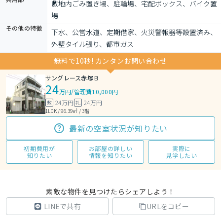
敷地内ごみ置き場、駐輪場、宅配ボックス、バイク置
場
その他の特徴
下水、公営水道、定期借家、火災警報器等設置済み、
外壁タイル張り、都市ガス
無料で10秒! カンタンお問い合わせ
サングレース赤塚Ｂ
24
万円
/
管理費10,000円
24万円
24万円
敷
礼
1LDK / 96.39㎡ / 3階
最新の空室状況が知りたい
初期費用が
お部屋の詳しい
実際に
知りたい
情報を知りたい
見学したい
素敵な物件を見つけたらシェアしよう！
LINEで共有
URLをコピー