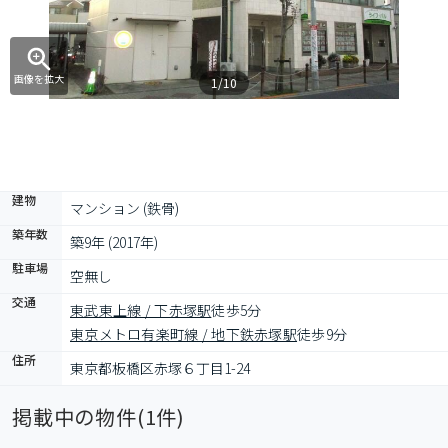
画像を拡大
1/10
建物
マンション (鉄骨)
築年数
築9年 (2017年)
駐車場
空無し
交通
東武東上線 / 下赤塚駅
徒歩5分
東京メトロ有楽町線 / 地下鉄赤塚駅
徒歩9分
住所
東京都板橋区赤塚６丁目1-24
掲載中の物件(
1
件)