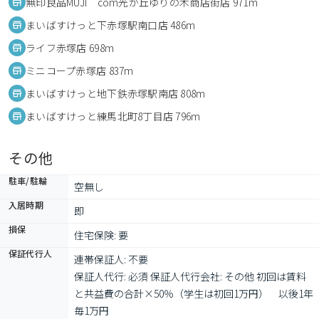
無印良品MUJI com光が丘ゆりの木商店街店 971m
まいばすけっと下赤塚駅南口店 486m
ライフ赤塚店 698m
ミニコープ赤塚店 837m
まいばすけっと地下鉄赤塚駅南店 808m
まいばすけっと練馬北町8丁目店 796m
その他
駐車/駐輪
空無し
入居時期
即
損保
住宅保険: 要
保証代行人
連帯保証人: 不要

保証人代行: 必須 保証人代行会社: その他 初回は賃料
と共益費の合計×50％（学生は初回1万円）　以後1年
毎1万円