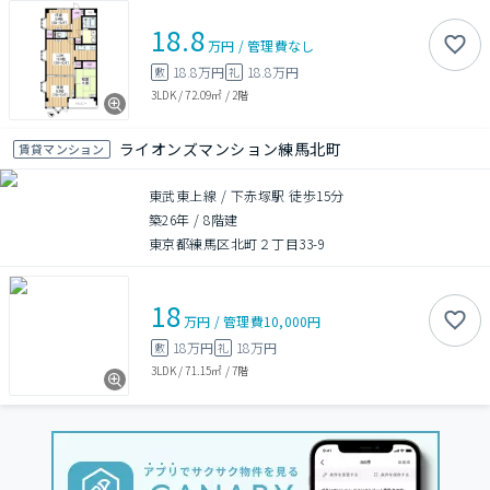
18.8
万円
/
管理費
なし
18.8万円
18.8万円
敷
礼
3LDK
/
72.09㎡
/
2階
ライオンズマンション練馬北町
賃貸マンション
東武東上線 / 下赤塚駅 徒歩15分
築26年
/
8階建
東京都練馬区北町２丁目33-9
18
万円
/
管理費
10,000円
18万円
18万円
敷
礼
3LDK
/
71.15㎡
/
7階