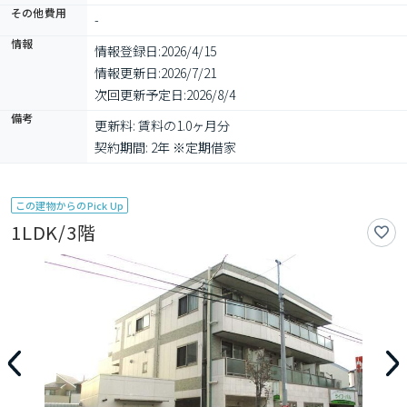
その他費用
-
情報
情報登録日:
2026/4/15
情報更新日:
2026/7/21
次回更新予定日:
2026/8/4
備考
更新料: 賃料の1.0ヶ月分

契約期間: 2年 ※定期借家
この建物からのPick Up
1LDK/3階