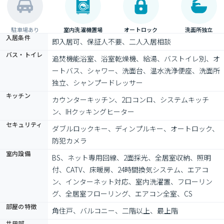
駐車場あり
室内洗濯機置場
オートロック
洗面所独立
入居条件
即入居可、保証人不要、二人入居相談
バス・トイレ
追焚機能浴室、浴室乾燥機、給湯、バストイレ別、オ
ートバス、シャワー、洗面台、温水洗浄便座、洗面所
独立、シャンプードレッサー
キッチン
カウンターキッチン、2口コンロ、システムキッチ
ン、IHクッキングヒーター
セキュリティ
ダブルロックキー、ディンプルキー、オートロック、
防犯カメラ
室内設備
BS、ネット専用回線、2面採光、全居室収納、照明
付、CATV、床暖房、24時間換気システム、エアコ
ン、インターネット対応、室内洗濯置、フローリン
グ、全居室フローリング、エアコン全室、CS
部屋の特徴
角住戸、バルコニー、二階以上、最上階
共用部