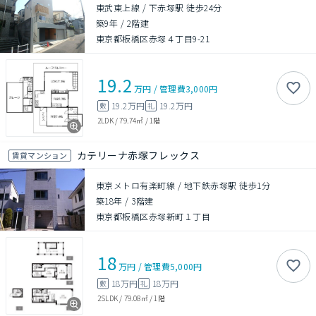
東武東上線 / 下赤塚駅 徒歩24分
築9年
/
2階建
東京都板橋区赤塚４丁目9-21
19.2
万円
/
管理費
3,000円
19.2万円
19.2万円
敷
礼
2LDK
/
79.74㎡
/
1階
カテリーナ赤塚フレックス
賃貸マンション
東京メトロ有楽町線 / 地下鉄赤塚駅 徒歩1分
築18年
/
3階建
東京都板橋区赤塚新町１丁目
18
万円
/
管理費
5,000円
18万円
18万円
敷
礼
2SLDK
/
79.08㎡
/
1階