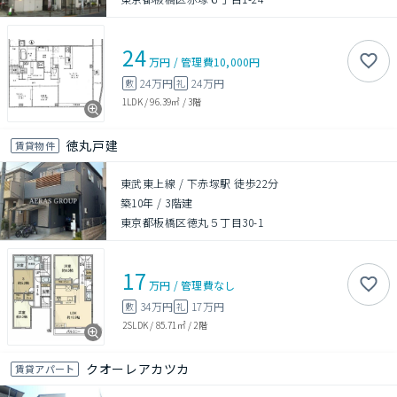
24
万円
/
管理費
10,000円
24万円
24万円
敷
礼
1LDK
/
96.39㎡
/
3階
徳丸戸建
賃貸物件
東武東上線 / 下赤塚駅 徒歩22分
築10年
/
3階建
東京都板橋区徳丸５丁目30-1
17
万円
/
管理費
なし
34万円
17万円
敷
礼
2SLDK
/
85.71㎡
/
2階
クオーレアカツカ
賃貸アパート