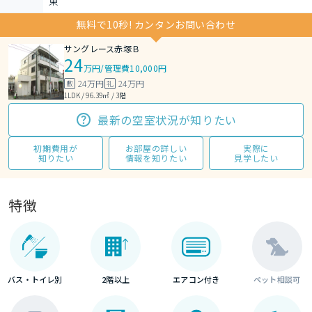
東
無料で10秒! カンタンお問い合わせ
サングレース赤塚Ｂ
24
万円
/
管理費10,000円
24万円
24万円
敷
礼
1LDK / 96.39㎡ / 3階
最新の空室状況が知りたい
初期費用が
お部屋の詳しい
実際に
知りたい
情報を知りたい
見学したい
特徴
バス・トイレ別
2階以上
エアコン付き
ペット相談可