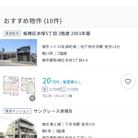
おすすめ物件 (
10
件)
板橋区赤塚5丁目 2階建 2001年築
賃貸物件
東京メトロ有楽町線 / 地下鉄赤塚駅 徒歩14分
築25年
/
2階建
東京都板橋区赤塚5丁目4-4
20
万円
/
管理費
なし
20万円
20万円
敷
礼
5SLDK
/
155.2㎡
/
1階
サングレース赤塚B
賃貸マンション
東武東上線 / 下赤塚駅 徒歩5分
築9年
/
3階建
東京都板橋区赤塚６丁目1-24