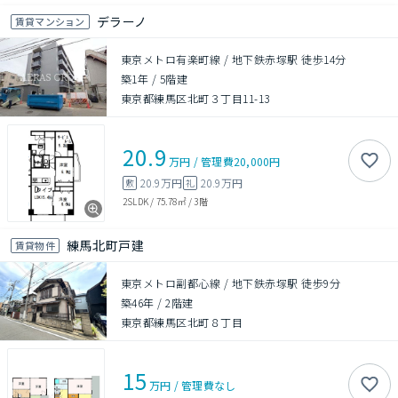
デラーノ
賃貸マンション
東京メトロ有楽町線 / 地下鉄赤塚駅 徒歩14分
築1年
/
5階建
東京都練馬区北町３丁目11-13
20.9
万円
/
管理費
20,000円
20.9万円
20.9万円
敷
礼
2SLDK
/
75.78㎡
/
3階
練馬北町戸建
賃貸物件
東京メトロ副都心線 / 地下鉄赤塚駅 徒歩9分
築46年
/
2階建
東京都練馬区北町８丁目
15
万円
/
管理費
なし