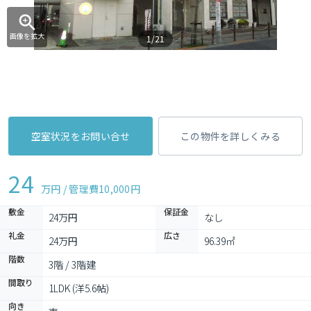
画像を拡大
1/21
空室状況をお問い合せ
この物件を詳しくみる
24
万円 / 管理費
10,000円
敷金
保証金
24万円
なし
礼金
広さ
24万円
96.39㎡
階数
3階 / 3階建
間取り
1LDK (洋5.6帖)
向き