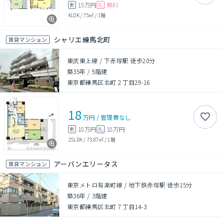
15万円
無料
敷
礼
4LDK
/
75㎡
/
1階
シャリエ練馬北町
賃貸マンション
東武東上線 / 下赤塚駅 徒歩20分
築35年
/
5階建
東京都練馬区北町２丁目29-16
18
万円
/
管理費
なし
18万円
18万円
敷
礼
2SLDK
/
73.87㎡
/
1階
アーバンエリータス
賃貸マンション
東京メトロ有楽町線 / 地下鉄赤塚駅 徒歩15分
築36年
/
3階建
東京都練馬区北町７丁目14-3