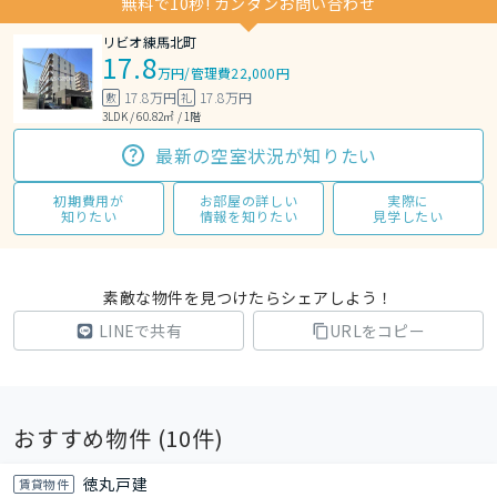
無料で10秒! カンタンお問い合わせ
リビオ練馬北町
17.8
万円
/
管理費22,000円
17.8万円
17.8万円
敷
礼
3LDK / 60.82㎡ / 1階
最新の空室状況が知りたい
初期費用が
お部屋の詳しい
実際に
知りたい
情報を知りたい
見学したい
素敵な物件を見つけたらシェアしよう！
LINEで共有
URLをコピー
おすすめ物件 (
10
件)
徳丸戸建
賃貸物件