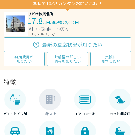
無料で10秒! カンタンお問い合わせ
リビオ練馬北町
17.8
万円
/
管理費22,000円
17.8万円
17.8万円
敷
礼
3LDK / 60.82㎡ / 1階
最新の空室状況が知りたい
初期費用が
お部屋の詳しい
実際に
知りたい
情報を知りたい
見学したい
特徴
バス・トイレ別
2階以上
エアコン付き
ペット相談可