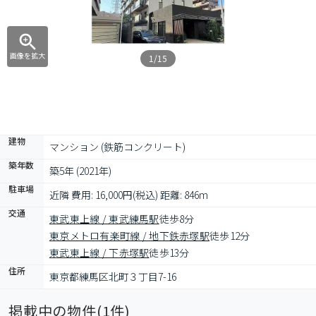
画像を拡大
1/15
建物
マンション (鉄筋コンクリート)
築年数
築5年 (2021年)
駐車場
近隣 費用: 16,000円(税込) 距離: 846m
交通
東武東上線 / 東武練馬駅
徒歩8分
東京メトロ有楽町線 / 地下鉄赤塚駅
徒歩12分
東武東上線 / 下赤塚駅
徒歩13分
住所
東京都練馬区北町３丁目7-16
掲載中の物件(
1
件)