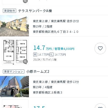
テラスサンパークA棟
賃貸物件
東武東上線 / 東武練馬駅 徒歩19分
築19年
/
2階建
東京都板橋区徳丸６丁目３４-１０
14.7
万円
/
管理費
4,000円
14.7万円
14.7万円
敷
礼
2SLDK
/
70.77㎡
/
1階
小原ホームズ2
賃貸マンション
東武東上線 / 東武練馬駅 徒歩13分
築19年
/
4階建
東京都板橋区上板橋３