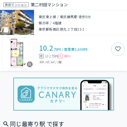
第二村田マンション
賃貸マンション
東武東上線 / 東武練馬駅 徒歩8分
築39年
/
4階建
東京都板橋区徳丸２丁目23-2
10.2
万円
/
管理費
3,000円
10.2万円
無料
敷
礼
3DK
/
65.3㎡
/
1階
同じ最寄り駅 で探す