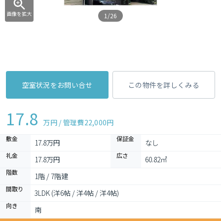
画像を拡大
1/26
空室状況をお問い合せ
この物件を詳しくみる
17.8
万円 / 管理費
22,000円
敷金
保証金
17.8万円
なし
礼金
広さ
17.8万円
60.82㎡
階数
1階 / 7階建
間取り
3LDK (洋6帖 / 洋4帖 / 洋4帖)
向き
南