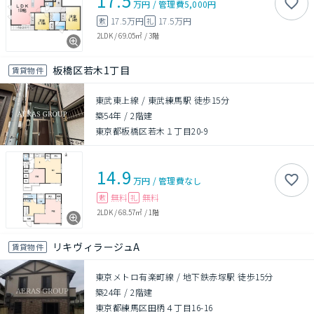
17.5
万円
/
管理費
5,000円
17.5万円
17.5万円
敷
礼
2LDK
/
69.05㎡
/
3階
板橋区若木1丁目
賃貸物件
東武東上線 / 東武練馬駅 徒歩15分
築54年
/
2階建
東京都板橋区若木１丁目20-9
14.9
万円
/
管理費
なし
無料
無料
敷
礼
2LDK
/
68.57㎡
/
1階
リキヴィラージュA
賃貸物件
東京メトロ有楽町線 / 地下鉄赤塚駅 徒歩15分
築24年
/
2階建
東京都練馬区田柄４丁目16-16