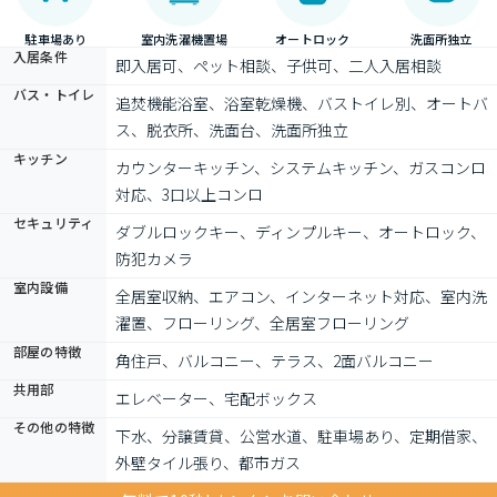
駐車場あり
室内洗濯機置場
オートロック
洗面所独立
入居条件
即入居可、ペット相談、子供可、二人入居相談
バス・トイレ
追焚機能浴室、浴室乾燥機、バストイレ別、オートバ
ス、脱衣所、洗面台、洗面所独立
キッチン
カウンターキッチン、システムキッチン、ガスコンロ
対応、3口以上コンロ
セキュリティ
ダブルロックキー、ディンプルキー、オートロック、
防犯カメラ
室内設備
全居室収納、エアコン、インターネット対応、室内洗
濯置、フローリング、全居室フローリング
部屋の特徴
角住戸、バルコニー、テラス、2面バルコニー
共用部
エレベーター、宅配ボックス
その他の特徴
下水、分譲賃貸、公営水道、駐車場あり、定期借家、
外壁タイル張り、都市ガス