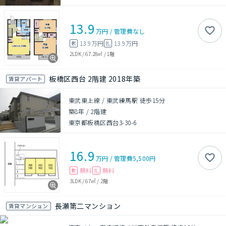
13.9
万円
/
管理費
なし
13.9万円
13.9万円
敷
礼
2LDK
/
67.28㎡
/
1階
板橋区西台 2階建 2018年築
賃貸アパート
東武東上線 / 東武練馬駅 徒歩15分
築8年
/
2階建
東京都板橋区西台3-30-6
16.9
万円
/
管理費
5,500円
無料
無料
敷
礼
3LDK
/
67㎡
/
2階
長瀬第二マンション
賃貸マンション