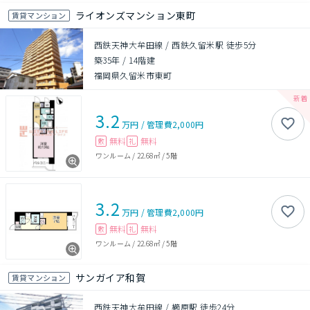
ライオンズマンション東町
賃貸マンション
西鉄天神大牟田線 / 西鉄久留米駅 徒歩5分
築35年
/
14階建
福岡県久留米市東町
3.2
万円
/
管理費
2,000円
無料
無料
敷
礼
ワンルーム
/
22.68㎡
/
5階
3.2
万円
/
管理費
2,000円
無料
無料
敷
礼
ワンルーム
/
22.68㎡
/
5階
サンガイア和賀
賃貸マンション
西鉄天神大牟田線 / 櫛原駅 徒歩24分