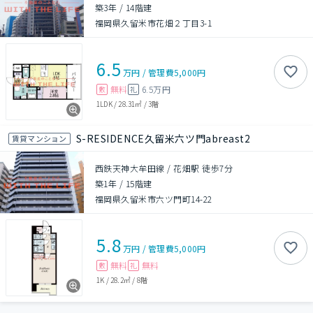
築3年
/
14階建
福岡県久留米市花畑２丁目3-1
6.5
万円
/
管理費
5,000円
無料
6.5万円
敷
礼
1LDK
/
28.31㎡
/
3階
S-RESIDENCE久留米六ツ門abreast2
賃貸マンション
西鉄天神大牟田線 / 花畑駅 徒歩7分
築1年
/
15階建
福岡県久留米市六ツ門町14-22
5.8
万円
/
管理費
5,000円
無料
無料
敷
礼
1K
/
28.2㎡
/
8階