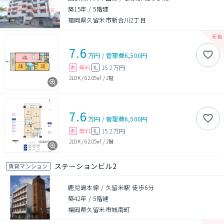
築15年
/
5階建
福岡県久留米市新合川2丁目
7.6
万円
/
管理費
6,500円
無料
15.2万円
敷
礼
2LDK
/
62.05㎡
/
2階
7.6
万円
/
管理費
6,500円
無料
15.2万円
敷
礼
2LDK
/
62.05㎡
/
2階
ステーションビル2
賃貸マンション
鹿児島本線 / 久留米駅 徒歩6分
築42年
/
5階建
福岡県久留米市城南町