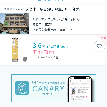
久留米市原古賀町 4階建 1996年築
賃貸マンション
西鉄天神大牟田線 / 花畑駅 徒歩12分
築30年
/
4階建
福岡県久留米市原古賀町19-14
3.6
万円
/
管理費
2,000円
無料
無料
敷
礼
ワンルーム
/
29㎡
/
1階