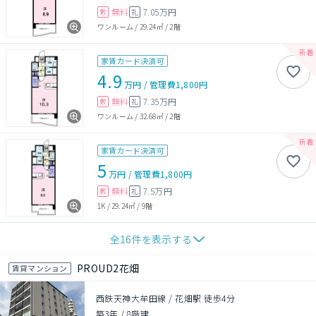
無料
7.05万円
敷
礼
ワンルーム
/
29.24㎡
/
2階
家賃カード決済可
4.9
万円
/
管理費
1,800円
無料
7.35万円
敷
礼
ワンルーム
/
32.68㎡
/
2階
家賃カード決済可
5
万円
/
管理費
1,800円
無料
7.5万円
敷
礼
1K
/
29.24㎡
/
9階
全
16
件を表示する
PROUD2花畑
賃貸マンション
西鉄天神大牟田線 / 花畑駅 徒歩4分
築3年
/
8階建