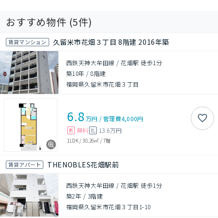
おすすめ物件 (
5
件)
久留米市花畑３丁目 8階建 2016年築
賃貸マンション
西鉄天神大牟田線 / 花畑駅 徒歩1分
築10年
/
8階建
福岡県久留米市花畑３丁目
6.8
万円
/
管理費
4,000円
無料
13.6万円
敷
礼
1LDK
/
30.26㎡
/
7階
THENOBLES花畑駅前
賃貸アパート
西鉄天神大牟田線 / 花畑駅 徒歩1分
築2年
/
3階建
福岡県久留米市花畑３丁目1-10