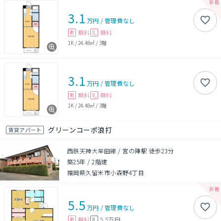
3.1
万円
/
管理費
なし
無料
無料
敷
礼
1K
/
24.48㎡
/
3階
3.1
万円
/
管理費
なし
無料
無料
敷
礼
1K
/
24.48㎡
/
3階
グリーンコーポ浪打
賃貸アパート
西鉄天神大牟田線 / 宮の陣駅 徒歩23分
築25年
/
2階建
福岡県久留米市小森野4丁目
5.5
万円
/
管理費
なし
無料
5.5万円
敷
礼