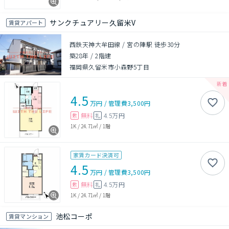
サンクチュアリー久留米V
賃貸アパート
西鉄天神大牟田線 / 宮の陣駅 徒歩30分
築28年
/
2階建
福岡県久留米市小森野5丁目
4.5
万円
/
管理費
3,500円
無料
4.5万円
敷
礼
1K
/
24.71㎡
/
1階
家賃カード決済可
4.5
万円
/
管理費
3,500円
無料
4.5万円
敷
礼
1K
/
24.71㎡
/
1階
池松コーポ
賃貸マンション