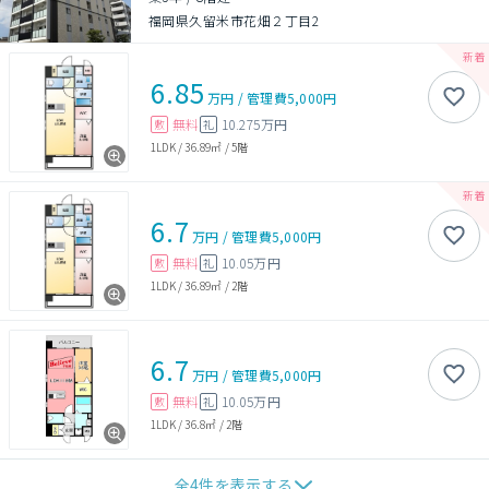
福岡県久留米市花畑２丁目2
6.85
万円
/
管理費
5,000円
無料
10.275万円
敷
礼
1LDK
/
36.89㎡
/
5階
6.7
万円
/
管理費
5,000円
無料
10.05万円
敷
礼
1LDK
/
36.89㎡
/
2階
6.7
万円
/
管理費
5,000円
無料
10.05万円
敷
礼
1LDK
/
36.8㎡
/
2階
全
4
件を表示する