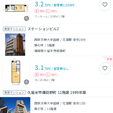
3.2
万円
/
管理費
2,000円
無料
無料
敷
礼
ワンルーム
/
22.68㎡
/
5階
ステーションビル2
賃貸マンション
西鉄天神大牟田線 / 花畑駅 徒歩26分
築42年
/
5階建
福岡県久留米市城南町
3.1
万円
/
管理費
なし
無料
無料
敷
礼
1K
/
24.48㎡
/
3階
久留米市諏訪野町 11階建 1989年築
賃貸マンション
西鉄天神大牟田線 / 花畑駅 徒歩13分
築37年
/
11階建