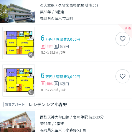
久大本線 / 久留米高校前駅 徒歩5分
築39年
/
3階建
福岡県久留米市西町
6
万円
/
管理費
3,000円
無料
6万円
敷
礼
4LDK
/
79.8㎡
/
3階
6
万円
/
管理費
3,000円
無料
6万円
敷
礼
4LDK
/
79.8㎡
/
3階
レシデンシア小森野
賃貸アパート
西鉄天神大牟田線 / 宮の陣駅 徒歩29分
築21年
/
2階建
福岡県久留米市小森野5丁目