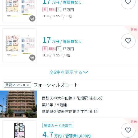
17
万円
/
管理費
なし
無料
17万円
敷
礼
3LDK
/
71.95㎡
/
10階
17
万円
/
管理費
なし
無料
17万円
敷
礼
3LDK
/
71.95㎡
/
3階
全
6
件を表示する
フォーウィルズコート
賃貸マンション
西鉄天神大牟田線 / 花畑駅 徒歩5分
築19年
/
9階建
福岡県久留米市花畑２丁目16-14
家賃カード決済可
4.7
万円
/
管理費
1,800円