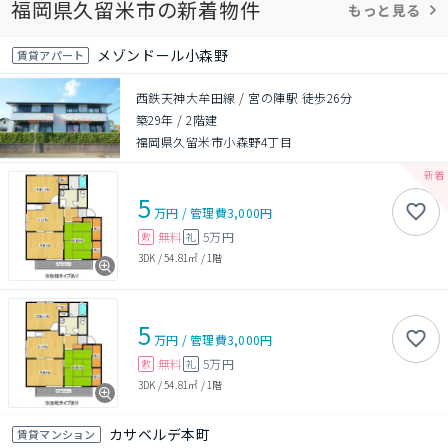
福岡県久留米市の新着物件
もっと見る
メゾンドール小森野
賃貸アパート
西鉄天神大牟田線 / 宮の陣駅 徒歩26分
築29年
/
2階建
福岡県久留米市小森野4丁目
5
万円
/
管理費
3,000円
無料
5万円
敷
礼
3DK
/
54.81㎡
/
1階
5
万円
/
管理費
3,000円
無料
5万円
敷
礼
3DK
/
54.81㎡
/
1階
カサベルデ本町
賃貸マンション