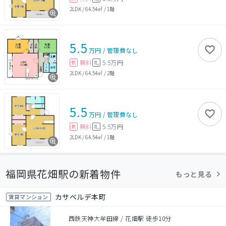
2LDK
/
64.54㎡
/
1階
5.5
万円
/
管理費
なし
無料
5.5万円
敷
礼
2LDK
/
64.54㎡
/
2階
5.5
万円
/
管理費
なし
無料
5.5万円
敷
礼
2LDK
/
64.54㎡
/
1階
福岡県花畑駅の新着物件
もっと見る
カサベルデ本町
賃貸マンション
西鉄天神大牟田線 / 花畑駅 徒歩10分