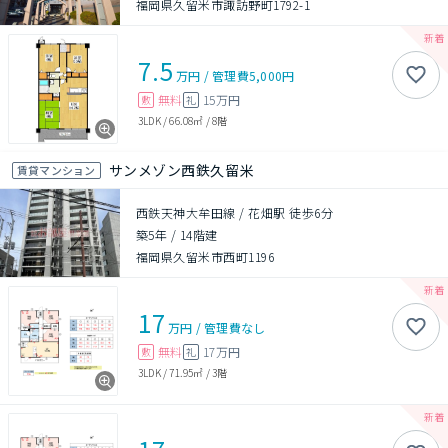
福岡県久留米市諏訪野町1792-1
7.5
万円
/
管理費
5,000円
無料
15万円
敷
礼
3LDK
/
66.08㎡
/
8階
サンメゾン西鉄久留米
賃貸マンション
西鉄天神大牟田線 / 花畑駅 徒歩6分
築5年
/
14階建
福岡県久留米市西町1196
17
万円
/
管理費
なし
無料
17万円
敷
礼
3LDK
/
71.95㎡
/
3階