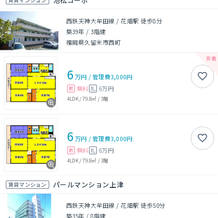
池松コーポ
西鉄天神大牟田線 / 花畑駅 徒歩8分
築39年
/
3階建
福岡県久留米市西町
6
万円
/
管理費
3,000円
無料
6万円
敷
礼
4LDK
/
79.8㎡
/
3階
6
万円
/
管理費
3,000円
無料
6万円
敷
礼
4LDK
/
79.8㎡
/
3階
パールマンション上津
賃貸マンション
西鉄天神大牟田線 / 花畑駅 徒歩50分
築35年
/
8階建