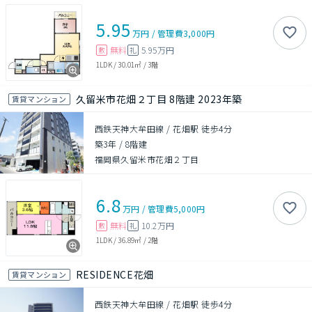
5.95
万円
/
管理費
3,000円
無料
5.95万円
敷
礼
1LDK
/
30.01㎡
/
3階
久留米市花畑２丁目 8階建 2023年築
賃貸マンション
西鉄天神大牟田線 / 花畑駅 徒歩4分
築3年
/
8階建
福岡県久留米市花畑２丁目
6.8
万円
/
管理費
5,000円
無料
10.2万円
敷
礼
1LDK
/
36.89㎡
/
2階
RESIDENCE花畑
賃貸マンション
西鉄天神大牟田線 / 花畑駅 徒歩4分