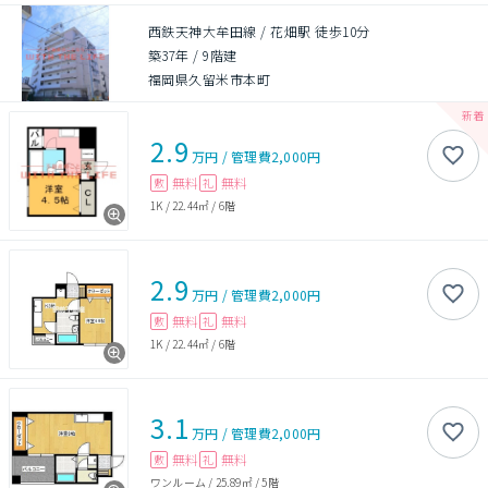
西鉄天神大牟田線 / 花畑駅 徒歩10分
築37年
/
9階建
福岡県久留米市本町
2.9
万円
/
管理費
2,000円
無料
無料
敷
礼
1K
/
22.44㎡
/
6階
2.9
万円
/
管理費
2,000円
無料
無料
敷
礼
1K
/
22.44㎡
/
6階
3.1
万円
/
管理費
2,000円
無料
無料
敷
礼
ワンルーム
/
25.89㎡
/
5階