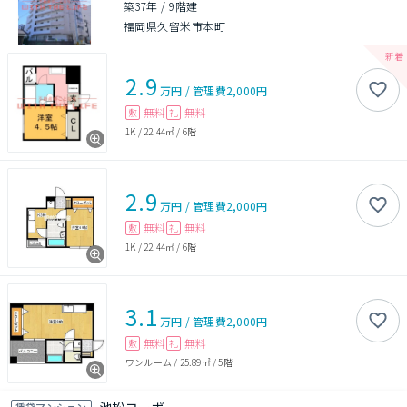
築37年
/
9階建
福岡県久留米市本町
2.9
万円
/
管理費
2,000円
無料
無料
敷
礼
1K
/
22.44㎡
/
6階
2.9
万円
/
管理費
2,000円
無料
無料
敷
礼
1K
/
22.44㎡
/
6階
3.1
万円
/
管理費
2,000円
無料
無料
敷
礼
ワンルーム
/
25.89㎡
/
5階
賃貸マンション