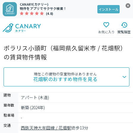
CANARY(カナリー)
物件をアプリでサクサク検索！
インストール
(4.8)
お気に入り
閲覧履歴
ポラリス小頭町（福岡県久留米市 / 花畑駅）
の賃貸物件情報
現在この建物の空室物件はありません
花畑駅
のおすすめ物件を見る
建物
アパート (木造)
築年数
新築 (2024年)
駐車場
-
交通
西鉄天神大牟田線 / 花畑駅
徒歩13分