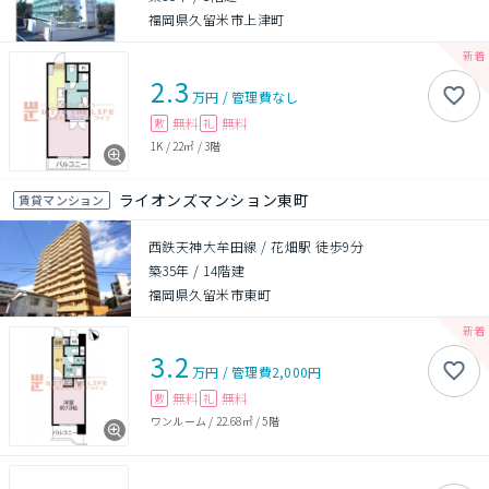
福岡県久留米市上津町
2.3
万円
/
管理費
なし
無料
無料
敷
礼
1K
/
22㎡
/
3階
ライオンズマンション東町
賃貸マンション
西鉄天神大牟田線 / 花畑駅 徒歩9分
築35年
/
14階建
福岡県久留米市東町
3.2
万円
/
管理費
2,000円
無料
無料
敷
礼
ワンルーム
/
22.68㎡
/
5階