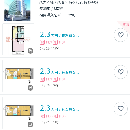
久大本線 / 久留米高校前駅 徒歩44分
築35年
/
8階建
福岡県久留米市上津町
2.3
万円
/
管理費
なし
無料
無料
敷
礼
1K
/
22㎡
/
3階
2.3
万円
/
管理費
なし
無料
無料
敷
礼
1K
/
22㎡
/
6階
2.3
万円
/
管理費
なし
無料
無料
敷
礼
1K
/
22㎡
/
3階