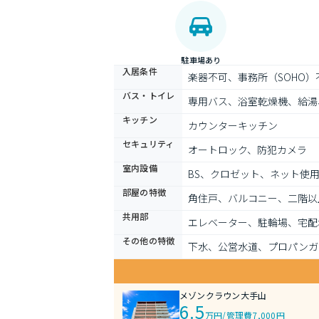
駐車場あり
入居条件
楽器不可、事務所（SOHO
バス・トイレ
専用バス、浴室乾燥機、給湯
キッチン
カウンターキッチン
セキュリティ
オートロック、防犯カメラ
室内設備
BS、クロゼット、ネット使
部屋の特徴
角住戸、バルコニー、二階以
共用部
エレベーター、駐輪場、宅配
その他の特徴
下水、公営水道、プロパンガ
メゾンクラウン大手山
6.5
万円
/
管理費7,000円