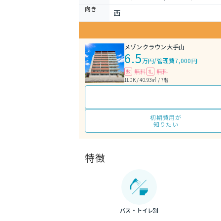
向き
西
メゾンクラウン大手山
6.5
万円
/
管理費7,000円
無料
無料
敷
礼
1LDK / 40.93㎡ / 7階
初期費用が
知りたい
特徴
バス・トイレ別