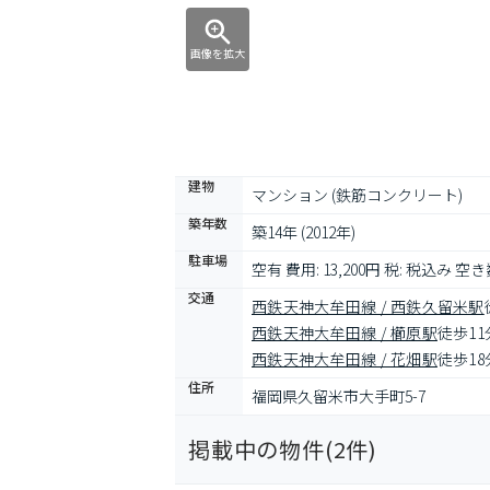
画像を拡大
建物
マンション (鉄筋コンクリート)
築年数
築14年 (2012年)
駐車場
空有 費用: 13,200円 税: 税込み 空き数
交通
西鉄天神大牟田線 / 西鉄久留米駅
西鉄天神大牟田線 / 櫛原駅
徒歩11
西鉄天神大牟田線 / 花畑駅
徒歩18
住所
福岡県久留米市大手町5-7
掲載中の物件(
2
件)