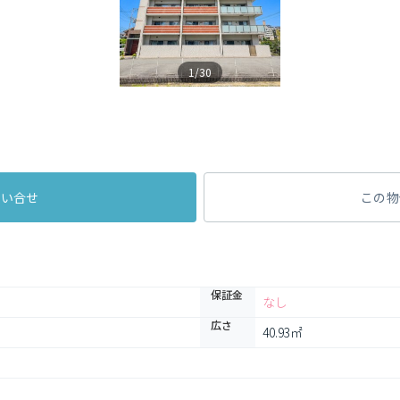
1/30
問い合せ
この物
保証金
なし
広さ
40.93㎡