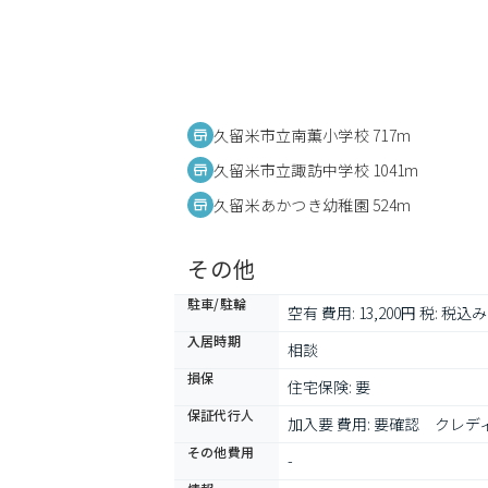
久留米市立南薫小学校 717m
久留米市立諏訪中学校 1041m
久留米あかつき幼稚園 524m
その他
駐車/駐輪
空有 費用: 13,200円 税: 税込み
入居時期
相談
損保
住宅保険: 要
保証代行人
加入要 費用: 要確認　ク
その他費用
-