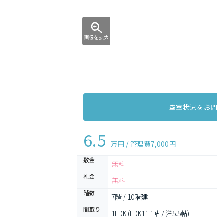
画像を拡大
空室状況をお
6.5
万円 / 管理費
7,000円
敷金
無料
礼金
無料
階数
7階 / 10階建
間取り
1LDK (LDK11.1帖 / 洋5.5帖)