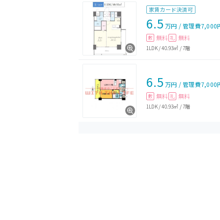
家賃カード決済可
6.5
万円
/
管理費
7,000
無料
無料
敷
礼
1LDK
/
40.93㎡
/
7階
6.5
万円
/
管理費
7,000
無料
無料
敷
礼
1LDK
/
40.93㎡
/
7階