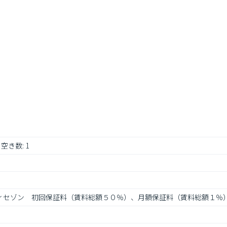
 空き数: 1
レディセゾン　初回保証料（賃料総額５０％）、月額保証料（賃料総額１％