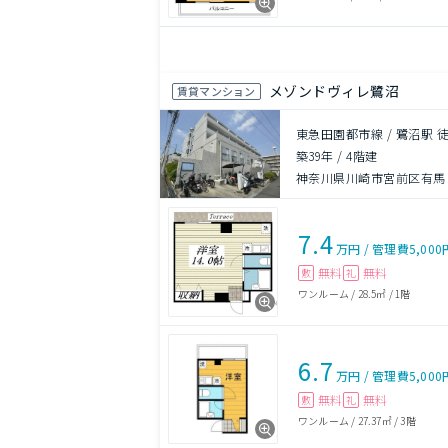
メゾンドヴィレ鷺沼
賃貸マンション
東急田園都市線 / 鷺沼駅 徒
築39年
/
4階建
神奈川県川崎市宮前区有馬９
7.4
万円
/
管理費
5,000
無料
無料
敷
礼
ワンルーム
/
28.5㎡
/
1階
6.7
万円
/
管理費
5,000
無料
無料
敷
礼
ワンルーム
/
27.37㎡
/
3階