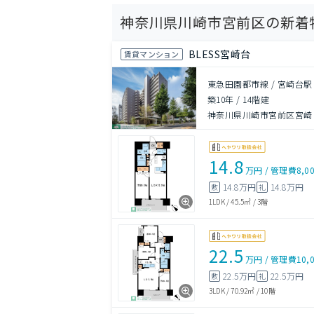
神奈川県川崎市宮前区の新着
BLESS宮崎台
賃貸マンション
東急田園都市線 / 宮崎台駅
築10年
/
14階建
神奈川県川崎市宮前区宮崎２
14.8
万円
/
管理費
8,0
14.8万円
14.8万円
敷
礼
1LDK
/
45.5㎡
/
3階
22.5
万円
/
管理費
10,
22.5万円
22.5万円
敷
礼
3LDK
/
70.92㎡
/
10階