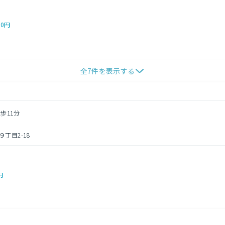
00円
全
7
件を表示する
歩11分
丁目2-18
円