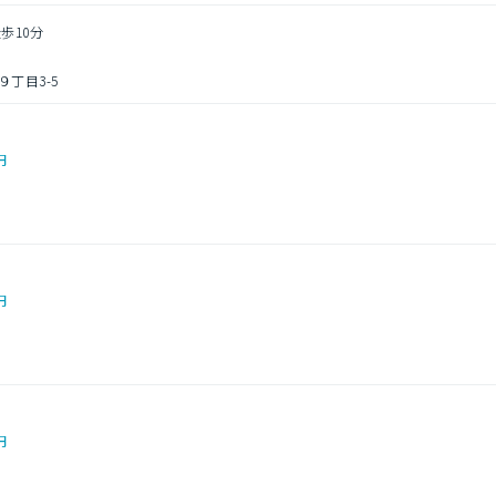
歩10分
丁目3-5
円
円
円