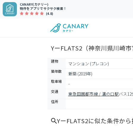
CANARY(カナリー)
物件をアプリでサクサク検索！
(4.8)
YーFLATS2（神奈川県川崎
建物
マンション (プレコン)
築年数
新築 (2019年)
駐車場
-
交通
東急田園都市線 / 溝の口駅
バス12
住所
YーFLATS2
に似た条件から