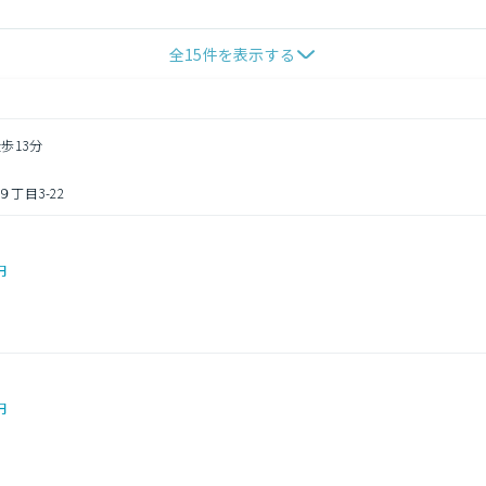
全
15
件を表示する
歩13分
丁目3-22
円
円