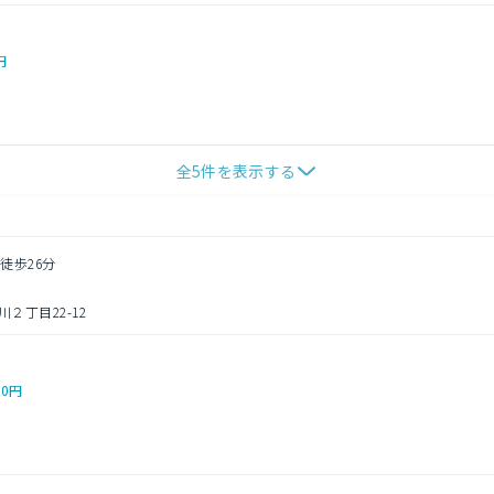
円
全
5
件を表示する
徒歩26分
２丁目22-12
00円