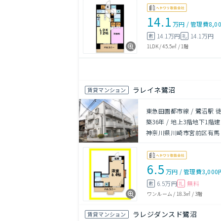
14.1
万円
/
管理費
8,0
14.1万円
14.1万円
敷
礼
1LDK
/
45.5㎡
/
1階
ラレイネ鷺沼
賃貸マンション
東急田園都市線 / 鷺沼駅 徒
築36年
/
地上3階地下1階建
神奈川県川崎市宮前区有馬９
6.5
万円
/
管理費
3,000
6.5万円
無料
敷
礼
ワンルーム
/
18.3㎡
/
3階
ラレジダンスド鷺沼
賃貸マンション