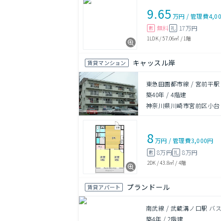
9.65
万円
/
管理費
4,0
無料
17万円
敷
礼
1LDK
/
57.06㎡
/
1階
キャッスル岸
賃貸マンション
東急田園都市線 / 宮前平駅
築40年
/
4階建
神奈川県川崎市宮前区小台
8
万円
/
管理費
3,000円
8万円
8万円
敷
礼
2DK
/
43.8㎡
/
4階
プランドール
賃貸アパート
南武線 / 武蔵溝ノ口駅 バ
築4年
/
2階建