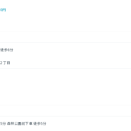
00円
 徒歩6分
２丁目
ス5分 森林公園前下車 徒歩5分