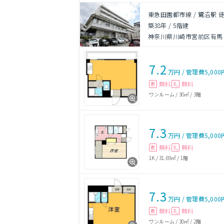
東急田園都市線 / 鷺沼駅 徒
築38年
/
5階建
神奈川県川崎市宮前区有馬９
7.2
万円
/
管理費
5,000
無料
無料
敷
礼
ワンルーム
/
30㎡
/
3階
7.3
万円
/
管理費
5,000
無料
無料
敷
礼
1K
/
31.69㎡
/
1階
7.3
万円
/
管理費
5,000
無料
無料
敷
礼
ワンルーム
/
30㎡
/
2階