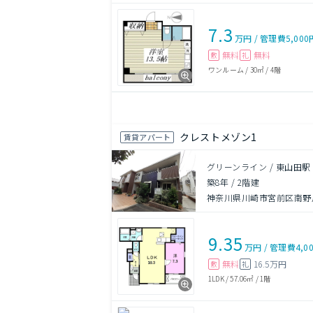
7.3
万円
/
管理費
5,000
無料
無料
敷
礼
ワンルーム
/
30㎡
/
4階
クレストメゾン1
賃貸アパート
グリーンライン / 東山田駅 
築8年
/
2階建
神奈川県川崎市宮前区南野川
9.35
万円
/
管理費
4,0
無料
16.5万円
敷
礼
1LDK
/
57.06㎡
/
1階