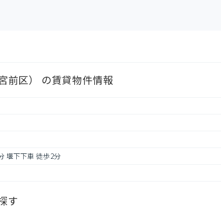
市宮前区） の賃貸物件情報
分 堰下下車 徒歩2分
探す