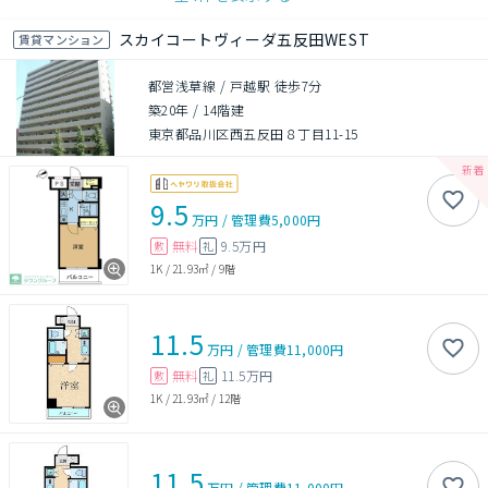
スカイコートヴィーダ五反田WEST
賃貸マンション
都営浅草線 / 戸越駅 徒歩7分
築20年
/
14階建
東京都品川区西五反田８丁目11-15
9.5
万円
/
管理費
5,000円
無料
9.5万円
敷
礼
1K
/
21.93㎡
/
9階
11.5
万円
/
管理費
11,000円
無料
11.5万円
敷
礼
1K
/
21.93㎡
/
12階
11.5
万円
/
管理費
11,000円