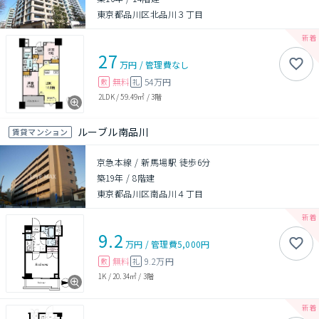
東京都品川区北品川３丁目
27
万円
/
管理費
なし
無料
54万円
敷
礼
2LDK
/
59.49㎡
/
3階
ルーブル南品川
賃貸マンション
京急本線 / 新馬場駅 徒歩6分
築19年
/
8階建
東京都品川区南品川４丁目
9.2
万円
/
管理費
5,000円
無料
9.2万円
敷
礼
1K
/
20.34㎡
/
3階