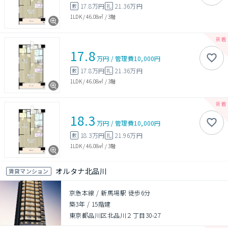
17.8万円
21.36万円
敷
礼
1LDK
/
46.08㎡
/
3階
17.8
万円
/
管理費
10,000円
17.8万円
21.36万円
敷
礼
1LDK
/
46.08㎡
/
3階
18.3
万円
/
管理費
10,000円
18.3万円
21.96万円
敷
礼
1LDK
/
46.08㎡
/
3階
オルタナ北品川
賃貸マンション
京急本線 / 新馬場駅 徒歩6分
築3年
/
15階建
東京都品川区北品川２丁目30-27