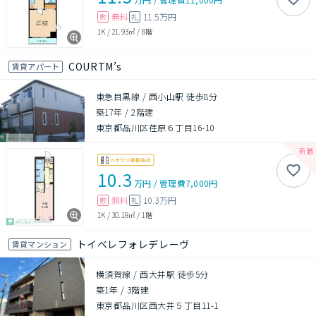
無料
11.5万円
敷
礼
1K
/
21.93㎡
/
8階
COURTM’s
賃貸アパート
東急目黒線 / 西小山駅 徒歩8分
築17年
/
2階建
東京都品川区荏原６丁目16-10
10.3
万円
/
管理費
7,000円
無料
10.3万円
敷
礼
1K
/
30.18㎡
/
1階
トイベレフォレデレーヴ
賃貸マンション
横須賀線 / 西大井駅 徒歩5分
築1年
/
3階建
東京都品川区西大井５丁目11-1