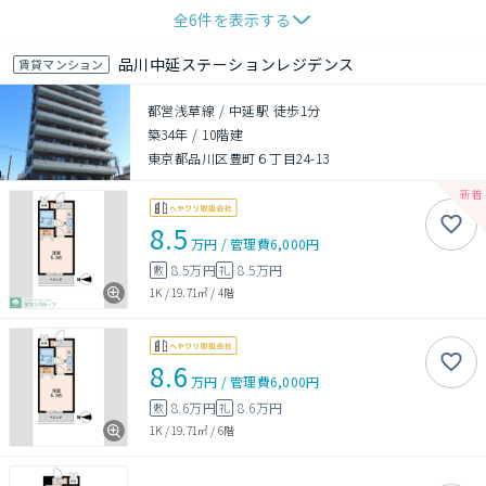
全
6
件を表示する
品川中延ステーションレジデンス
賃貸マンション
都営浅草線 / 中延駅 徒歩1分
築34年
/
10階建
東京都品川区豊町６丁目24-13
8.5
万円
/
管理費
6,000円
8.5万円
8.5万円
敷
礼
1K
/
19.71㎡
/
4階
8.6
万円
/
管理費
6,000円
8.6万円
8.6万円
敷
礼
1K
/
19.71㎡
/
6階