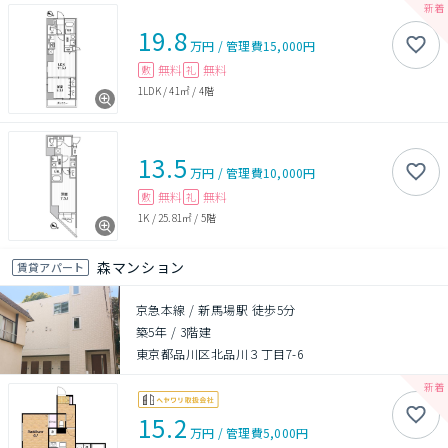
19.8
万円
/
管理費
15,000円
無料
無料
敷
礼
1LDK
/
41㎡
/
4階
13.5
万円
/
管理費
10,000円
無料
無料
敷
礼
1K
/
25.81㎡
/
5階
森マンション
賃貸アパート
京急本線 / 新馬場駅 徒歩5分
築5年
/
3階建
東京都品川区北品川３丁目7-6
15.2
万円
/
管理費
5,000円