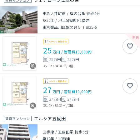
フェアロージュ旗の台
東急大井町線 / 旗の台駅 徒歩4分
築30年
/
地上5階地下1階建
東京都品川区旗の台５丁目25-6
25
万円
/
管理費
10,000円
25万円
25万円
敷
礼
3SLDK
/
84.34㎡
/
3階
27
万円
/
管理費
10,000円
27万円
27万円
敷
礼
3SLDK
/
84.34㎡
/
3階
エルシア五反田
賃貸マンション
山手線 / 五反田駅 徒歩5分
築12年
/
10階建