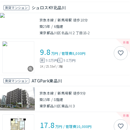
シュロスKY北品川
賃貸マンション
京急本線 / 新馬場駅 徒歩10分
築25年
/
6階建
東京都品川区北品川２丁目18-2
9.8
万円
/
管理費
8,000円
9.8万円
9.8万円
敷
礼
1K
/
25.53㎡
/
3階
ATGPark東品川
賃貸マンション
京急本線 / 新馬場駅 徒歩9分
築15年
/
8階建
東京都品川区東品川３
17.8
万円
/
管理費
10,000円