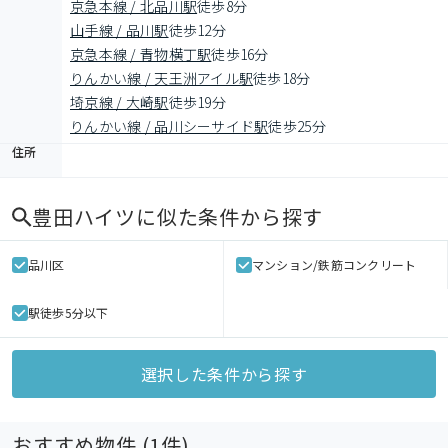
京急本線 / 北品川駅
徒歩8分
山手線 / 品川駅
徒歩12分
京急本線 / 青物横丁駅
徒歩16分
りんかい線 / 天王洲アイル駅
徒歩18分
埼京線 / 大崎駅
徒歩19分
りんかい線 / 品川シーサイド駅
徒歩25分
住所
豊田ハイツ
に似た条件から探す
品川区
マンション/鉄筋コンクリート
駅徒歩5分以下
選択した条件から探す
おすすめ物件 (
1
件)