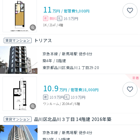
11
万円
/
管理費
9,000円
無料
16.5万円
敷
礼
1K
/
21㎡
/
4階
トリアス
賃貸マンション
京急本線 / 新馬場駅 徒歩6分
築4年
/
8階建
東京都品川区東品川１丁目29-20
10.9
万円
/
管理費
18,000円
10.9万円
10.9万円
敷
礼
ワンルーム
/
20.04㎡
/
6階
品川区北品川３丁目 14階建 2016年築
賃貸マンション
京急本線 / 新馬場駅 徒歩4分
築10年
/
14階建