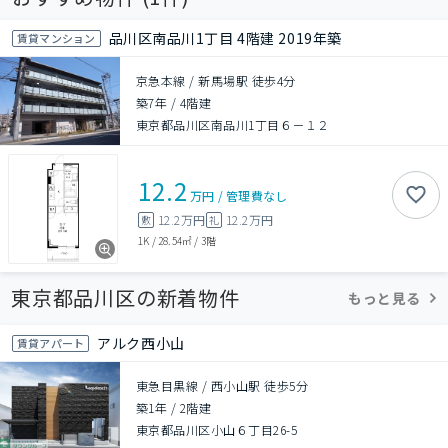
品川区南品川1丁目 4階建 2019年築
賃貸マンション
京急本線 / 新馬場駅 徒歩4分
築7年
/
4階建
東京都品川区南品川1丁目６－１２
12.2
万円
/
管理費
なし
12.2万円
12.2万円
敷
礼
1K
/
28.54㎡
/
3階
東京都品川区の新着物件
もっと見る
アルク西小山
賃貸アパート
東急目黒線 / 西小山駅 徒歩5分
築1年
/
2階建
東京都品川区小山６丁目26-5