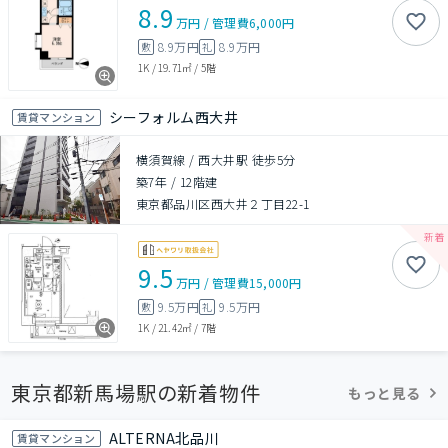
8.9
万円
/
管理費
6,000円
8.9万円
8.9万円
敷
礼
1K
/
19.71㎡
/
5階
シーフォルム西大井
賃貸マンション
横須賀線 / 西大井駅 徒歩5分
築7年
/
12階建
東京都品川区西大井２丁目22-1
9.5
万円
/
管理費
15,000円
9.5万円
9.5万円
敷
礼
1K
/
21.42㎡
/
7階
東京都新馬場駅の新着物件
もっと見る
ALTERNA北品川
賃貸マンション