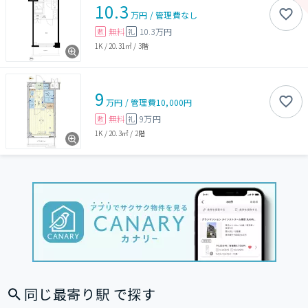
10.3
万円
/
管理費
なし
無料
10.3万円
敷
礼
1K
/
20.31㎡
/
3階
9
万円
/
管理費
10,000円
無料
9万円
敷
礼
1K
/
20.3㎡
/
2階
同じ最寄り駅 で探す