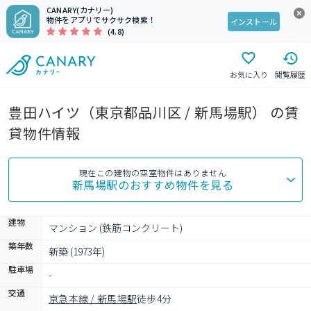
CANARY(カナリー)
物件をアプリでサクサク検索！
インストール
(4.8)
お気に入り
閲覧履歴
豊田ハイツ（東京都品川区 / 新馬場駅） の賃
貸物件情報
現在この建物の空室物件はありません
新馬場駅
のおすすめ物件を見る
建物
マンション (鉄筋コンクリート)
築年数
新築 (1973年)
駐車場
-
交通
京急本線 / 新馬場駅
徒歩4分