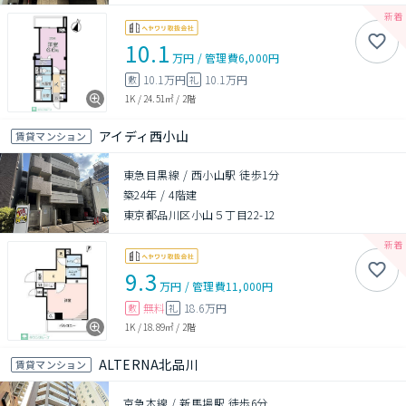
10.1
万円
/
管理費
6,000円
10.1万円
10.1万円
敷
礼
1K
/
24.51㎡
/
2階
アイディ西小山
賃貸マンション
東急目黒線 / 西小山駅 徒歩1分
築24年
/
4階建
東京都品川区小山５丁目22-12
9.3
万円
/
管理費
11,000円
無料
18.6万円
敷
礼
1K
/
18.89㎡
/
2階
ALTERNA北品川
賃貸マンション
京急本線 / 新馬場駅 徒歩6分