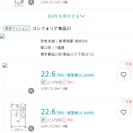
1LDK
/
41.11㎡
/
4階
全
6
件を表示する
コンフォリア東品川
賃貸マンション
京急本線 / 新馬場駅 徒歩8分
築22年
/
7階建
東京都品川区東品川３丁目22-11
22.6
万円
/
管理費
10,000円
22.6万円
無料
敷
礼
1LDK
/
51.04㎡
/
6階
22.6
万円
/
管理費
10,000円
22.6万円
無料
敷
礼
1LDK
/
51.04㎡
/
6階