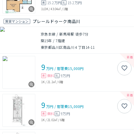
15.2万円
15.2万円
敷
礼
1LDK
/
43.04㎡
/
1階
プレールドゥーク南品川
賃貸マンション
京急本線 / 新馬場駅 徒歩7分
築15年
/
7階建
東京都品川区南品川４丁目14-11
9
万円
/
管理費
15,000円
無料
9万円
敷
礼
1K
/
21.2㎡
/
6階
9
万円
/
管理費
15,000円
無料
9万円
敷
礼
1K
/
21.02㎡
/
6階