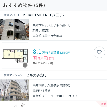
おすすめ物件 (
5
件)
KEIAIRESIDENCE八王子2
賃貸アパート
中央本線 / 八王子駅 徒歩7分
新築
/
3階建
東京都八王子市寺町36
8.1
万円
/
管理費
3,500円
無料
無料
敷
礼
1DK
/
25.05㎡
/
3階
ヒルズ子安町
賃貸マンション
中央本線 / 八王子駅 徒歩5分
築5年
/
5階建
東京都八王子市子安町１丁目14-6