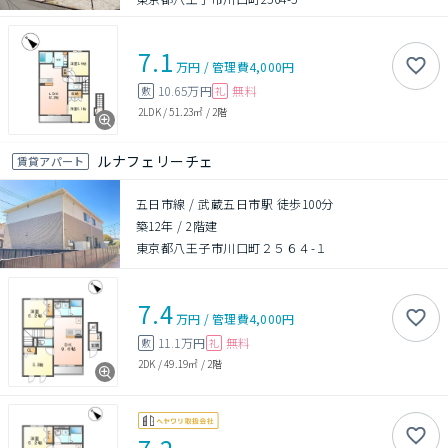
7.1
万円
/
管理費
4,000円
10.65万円
無料
敷
礼
2LDK
/
51.23㎡
/
2階
ルナフェリーチェ
賃貸アパート
五日市線 / 武蔵五日市駅 徒歩100分
築12年
/
2階建
東京都八王子市川口町２５６４-１
7.4
万円
/
管理費
4,000円
11.1万円
無料
敷
礼
2DK
/
49.19㎡
/
2階