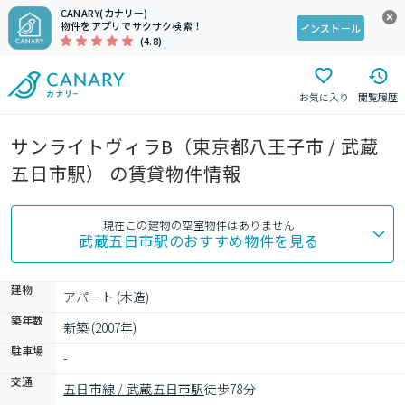
CANARY(カナリー)
物件をアプリでサクサク検索！
インストール
(4.8)
お気に入り
閲覧履歴
サンライトヴィラB（東京都八王子市 / 武蔵
五日市駅） の賃貸物件情報
現在この建物の空室物件はありません
武蔵五日市駅
のおすすめ物件を見る
建物
アパート (木造)
築年数
新築 (2007年)
駐車場
-
交通
五日市線 / 武蔵五日市駅
徒歩78分