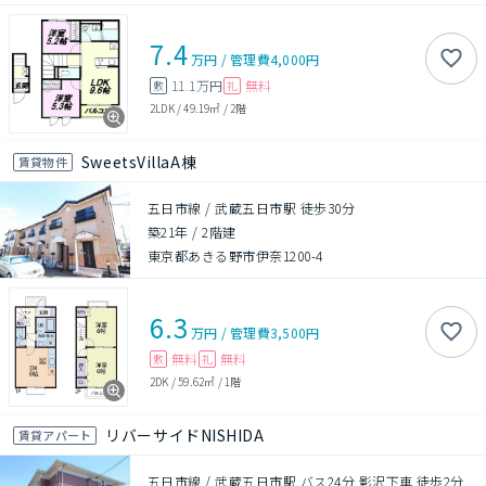
7.4
万円
/
管理費
4,000円
11.1万円
無料
敷
礼
2LDK
/
49.19㎡
/
2階
SweetsVillaA棟
賃貸物件
五日市線 / 武蔵五日市駅 徒歩30分
築21年
/
2階建
東京都あきる野市伊奈1200-4
6.3
万円
/
管理費
3,500円
無料
無料
敷
礼
2DK
/
59.62㎡
/
1階
リバーサイドNISHIDA
賃貸アパート
五日市線 / 武蔵五日市駅 バス24分 影沢下車 徒歩2分