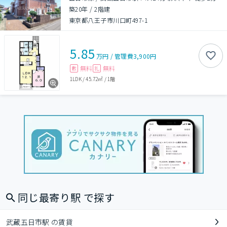
築20年
/
2階建
東京都八王子市川口町497-1
5.85
万円
/
管理費
3,900円
無料
無料
敷
礼
1LDK
/
45.72㎡
/
1階
同じ最寄り駅 で探す
武蔵五日市駅 の賃貸