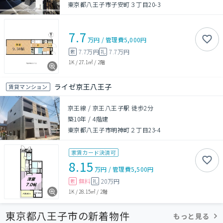
東京都八王子市子安町３丁目20-3
7.7
万円
/
管理費
5,000円
7.7万円
7.7万円
敷
礼
1K
/
27.1㎡
/
2階
ライゼ京王八王子
賃貸マンション
京王線 / 京王八王子駅 徒歩2分
築10年
/
4階建
東京都八王子市明神町２丁目23-4
家賃カード決済可
8.15
万円
/
管理費
5,500円
無料
20万円
敷
礼
1K
/
28.15㎡
/
2階
東京都八王子市の新着物件
もっと見る