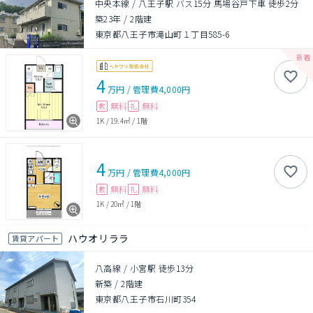
中央本線 / 八王子駅 バス15分 馬場谷戸下車 徒歩2分
築23年
/
2階建
東京都八王子市滝山町１丁目585-6
4
万円
/
管理費
4,000円
無料
無料
敷
礼
1K
/
19.4㎡
/
1階
4
万円
/
管理費
4,000円
無料
無料
敷
礼
1K
/
20㎡
/
1階
ハウオリララ
賃貸アパート
八高線 / 小宮駅 徒歩13分
新築
/
2階建
東京都八王子市石川町354