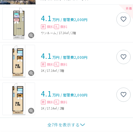
4.1
万円
/
管理費
2,000円
無料
無料
敷
礼
ワンルーム
/
17.14㎡
/
2階
4.1
万円
/
管理費
2,000円
無料
無料
敷
礼
1K
/
17.14㎡
/
5階
4.1
万円
/
管理費
2,000円
無料
無料
敷
礼
1K
/
17.14㎡
/
2階
全
7
件を表示する