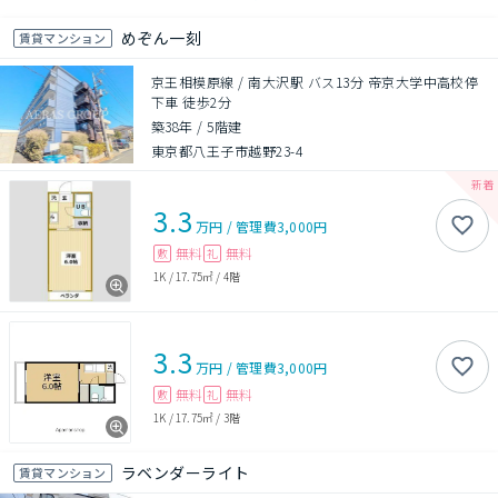
めぞん一刻
賃貸マンション
京王相模原線 / 南大沢駅 バス13分 帝京大学中高校停
下車 徒歩2分
築38年
/
5階建
東京都八王子市越野23-4
3.3
万円
/
管理費
3,000円
無料
無料
敷
礼
1K
/
17.75㎡
/
4階
3.3
万円
/
管理費
3,000円
無料
無料
敷
礼
1K
/
17.75㎡
/
3階
ラベンダーライト
賃貸マンション