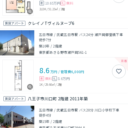
10.65万円
無料
敷
礼
2LDK
/
51.23㎡
/
2階
クレイノTヴィルヌーブ6
賃貸アパート
五日市線 / 武蔵五日市駅 バス24分 瀬戸岡御堂橋下車
徒歩7分
築10年
/
2階建
東京都あきる野市瀬戸岡561-1
8.6
万円
/
管理費
6,000円
無料
8.6万円
敷
礼
1K
/
29.66㎡
/
2階
八王子市川口町 2階建 2011年築
賃貸アパート
五日市線 / 武蔵五日市駅 バス20分 川口小学校下車
徒歩4分
築15年
/
2階建
東京都八王子市川口町2564-5