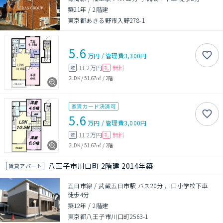
築21年
/
2階建
東京都あきる野市入野278-1
5.6
万円
/
管理費
3,300円
11.2万円
無料
敷
礼
2LDK
/
51.67㎡
/
2階
家賃カード決済可
5.6
万円
/
管理費
3,000円
11.2万円
無料
敷
礼
2LDK
/
51.67㎡
/
2階
八王子市川口町 2階建 2014年築
賃貸アパート
五日市線 / 武蔵五日市駅 バス20分 川口小学校下車
徒歩4分
築12年
/
2階建
東京都八王子市川口町2563-1