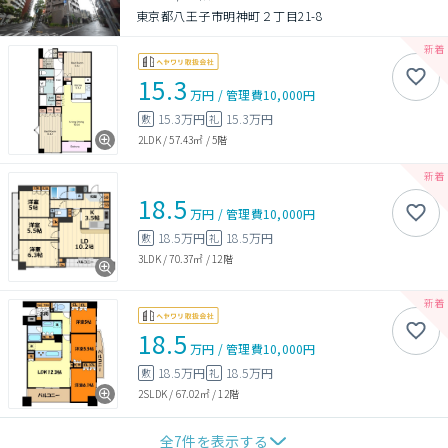
東京都八王子市明神町２丁目21-8
15.3
万円
/
管理費
10,000円
15.3万円
15.3万円
敷
礼
2LDK
/
57.43㎡
/
5階
18.5
万円
/
管理費
10,000円
18.5万円
18.5万円
敷
礼
3LDK
/
70.37㎡
/
12階
18.5
万円
/
管理費
10,000円
18.5万円
18.5万円
敷
礼
2SLDK
/
67.02㎡
/
12階
全
7
件を表示する