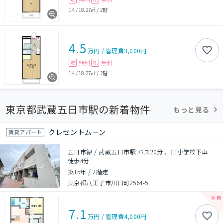
1K
/
18.27㎡
/
2階
4.5
万円
/
管理費
3,000円
無料
無料
敷
礼
1K
/
18.27㎡
/
2階
東京都武蔵五日市駅の新着物件
もっと見る
クレセントムーン
賃貸アパート
五日市線 / 武蔵五日市駅 バス20分 川口小学校下車
徒歩4分
築15年
/
2階建
東京都八王子市川口町2564-5
7.1
万円
/
管理費
4,000円