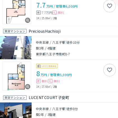
7.7
万円
/
管理費
6,000円
7.7万円
無料
敷
礼
1K
/
25.08㎡
/
2階
PreciousHachioji
賃貸マンション
中央本線 / 八王子駅 徒歩10分
築3年
/
4階建
東京都八王子市南町8-7
8
万円
/
管理費
5,000円
無料
無料
敷
礼
1K
/
27.68㎡
/
2階
LUCENTCOURT子安町
賃貸マンション
中央本線 / 八王子駅 徒歩8分
築2年
/
3階建