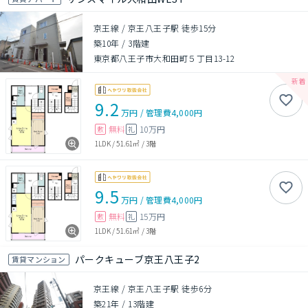
京王線 / 京王八王子駅 徒歩15分
築10年
/
3階建
東京都八王子市大和田町５丁目13-12
9.2
万円
/
管理費
4,000円
無料
10万円
敷
礼
1LDK
/
51.61㎡
/
3階
9.5
万円
/
管理費
4,000円
無料
15万円
敷
礼
1LDK
/
51.61㎡
/
3階
パークキューブ京王八王子2
賃貸マンション
京王線 / 京王八王子駅 徒歩6分
築21年
/
13階建