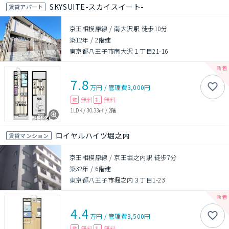
SKYSUITE-スカイスイート-
賃貸アパート
京王相模原線 / 南大沢駅 徒歩10分
築12年
/
2階建
東京都八王子市南大沢１丁目21-16
7.8
万円
/
管理費
3,000円
無料
無料
敷
礼
1LDK
/
30.33㎡
/
2階
ロイヤルハイツ堀之内
賃貸マンション
京王相模原線 / 京王堀之内駅 徒歩7分
築32年
/
6階建
東京都八王子市堀之内３丁目1-23
4.4
万円
/
管理費
3,500円
無料
無料
敷
礼