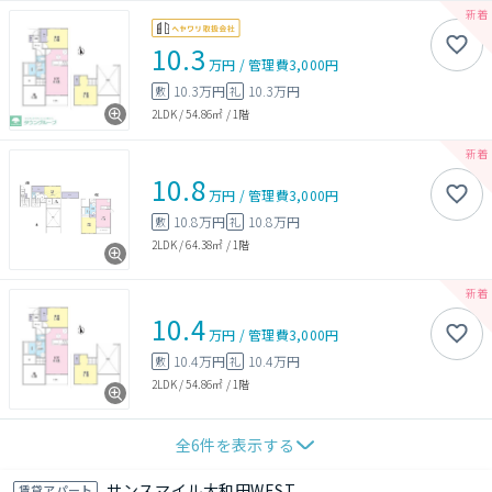
10.3
万円
/
管理費
3,000円
10.3万円
10.3万円
敷
礼
2LDK
/
54.86㎡
/
1階
10.8
万円
/
管理費
3,000円
10.8万円
10.8万円
敷
礼
2LDK
/
64.38㎡
/
1階
10.4
万円
/
管理費
3,000円
10.4万円
10.4万円
敷
礼
2LDK
/
54.86㎡
/
1階
全
6
件を表示する
サンスマイル大和田WEST
賃貸アパート