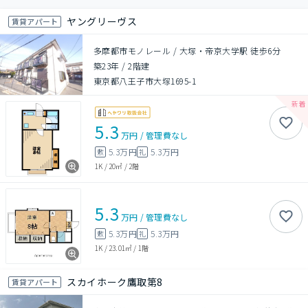
ヤングリーヴス
賃貸アパート
多摩都市モノレール / 大塚・帝京大学駅 徒歩6分
築23年
/
2階建
東京都八王子市大塚1695-1
5.3
万円
/
管理費
なし
5.3万円
5.3万円
敷
礼
1K
/
20㎡
/
2階
5.3
万円
/
管理費
なし
5.3万円
5.3万円
敷
礼
1K
/
23.01㎡
/
1階
スカイホーク鷹取第8
賃貸アパート