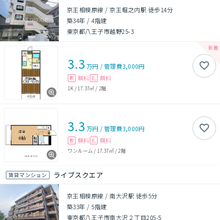
京王相模原線 / 京王堀之内駅 徒歩14分
築34年
/
4階建
東京都八王子市越野25-3
3.3
万円
/
管理費
3,000円
無料
無料
敷
礼
1K
/
17.37㎡
/
2階
3.3
万円
/
管理費
3,000円
無料
無料
敷
礼
ワンルーム
/
17.37㎡
/
2階
ライブスクエア
賃貸マンション
京王相模原線 / 南大沢駅 徒歩5分
築33年
/
5階建
東京都八王子市南大沢２丁目205-5