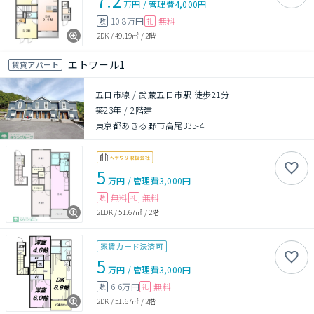
7.2
万円
/
管理費
4,000円
10.8万円
無料
敷
礼
2DK
/
49.19㎡
/
2階
エトワール1
賃貸アパート
五日市線 / 武蔵五日市駅 徒歩21分
築23年
/
2階建
東京都あきる野市高尾335-4
5
万円
/
管理費
3,000円
無料
無料
敷
礼
2LDK
/
51.67㎡
/
2階
家賃カード決済可
5
万円
/
管理費
3,000円
6.6万円
無料
敷
礼
2DK
/
51.67㎡
/
2階