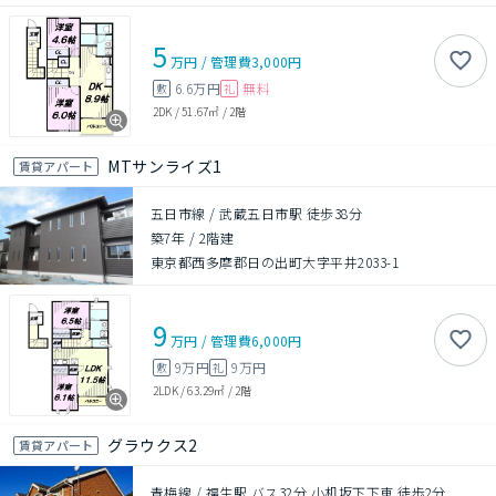
5
万円
/
管理費
3,000円
6.6万円
無料
敷
礼
2DK
/
51.67㎡
/
2階
MTサンライズ1
賃貸アパート
五日市線 / 武蔵五日市駅 徒歩38分
築7年
/
2階建
東京都西多摩郡日の出町大字平井2033-1
9
万円
/
管理費
6,000円
9万円
9万円
敷
礼
2LDK
/
63.29㎡
/
2階
グラウクス2
賃貸アパート
青梅線 / 福生駅 バス32分 小机坂下下車 徒歩2分