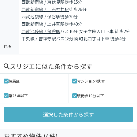
西武新宿線 / 東伏見駅
徒歩15分
西武新宿線 / 上石神井駅
徒歩26分
西武池袋線 / 保谷駅
徒歩30分
西武新宿線 / 上井草駅
徒歩40分
西武池袋線 / 保谷駅
バス16分 女子学院入口下車 徒歩2分
中央線 / 吉祥寺駅
バス18分 関町北四丁目下車 徒歩4分
住所
スリジエ
に似た条件から探す
練馬区
マンション/鉄骨
築25年以下
駅徒歩10分以下
選択した条件から探す
おすすめ物件 (
4
件)