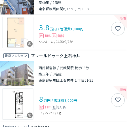
築40年
/
2階建
東京都練馬区関町北５丁目１-８
3.8
万円
/
管理費
1,000円
無料
無料
敷
礼
ワンルーム
/
11.56㎡
/
1階
プレールドゥーク上石神井
賃貸マンション
西武新宿線 / 武蔵関駅 徒歩19分
築12年
/
3階建
東京都練馬区上石神井１丁目31-21
8
万円
/
管理費
8,000円
無料
8万円
敷
礼
1K
/
25.22㎡
/
1階
賃貸マンション