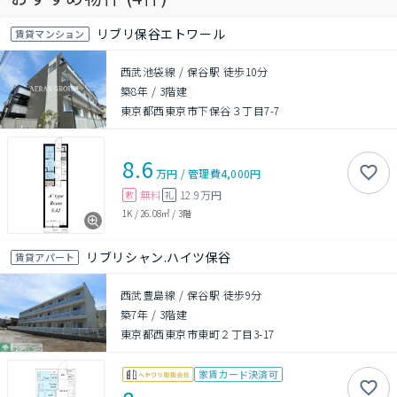
リブリ保谷エトワール
賃貸マンション
西武池袋線 / 保谷駅 徒歩10分
築8年
/
3階建
東京都西東京市下保谷３丁目7-7
8.6
万円
/
管理費
4,000円
無料
12.9万円
敷
礼
1K
/
26.08㎡
/
3階
リブリシャン.ハイツ保谷
賃貸アパート
西武豊島線 / 保谷駅 徒歩9分
築7年
/
3階建
東京都西東京市東町２丁目3-17
家賃カード決済可