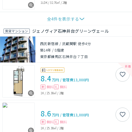
1LDK
/
32.76㎡
/
2階
全
4
件を表示する
ジェノヴィア石神井台グリーンヴェール
賃貸マンション
西武新宿線 / 武蔵関駅 徒歩4分
築14年
/
8階建
東京都練馬区石神井台７丁目
8.4
万円
/
管理費
13,000円
無料
無料
敷
礼
1K
/
25.38㎡
/
2階
8.6
万円
/
管理費
13,000円
無料
無料
敷
礼
1K
/
25.38㎡
/
2階