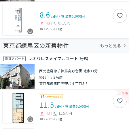
8.6
万円
/
管理費
6,000円
無料
8.6万円
敷
礼
1K
/
25.37㎡
/
1階
東京都練馬区の新着物件
もっと見る
レオパレスメイプルコートI号館
賃貸アパート
西武豊島線 / 練馬高野台駅 徒歩11分
築19年
/
2階建
東京都練馬区高野台４丁目5-3
11.5
万円
/
管理費
6,500円
無料
11.5万円
敷
礼
1K
/
28.02㎡
/
2階