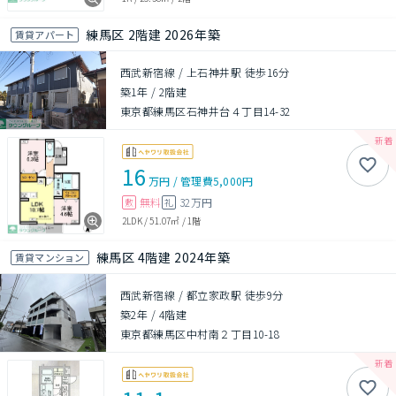
練馬区 2階建 2026年築
賃貸アパート
西武新宿線 / 上石神井駅 徒歩16分
築1年
/
2階建
東京都練馬区石神井台４丁目14-32
16
万円
/
管理費
5,000円
無料
32万円
敷
礼
2LDK
/
51.07㎡
/
1階
練馬区 4階建 2024年築
賃貸マンション
西武新宿線 / 都立家政駅 徒歩9分
築2年
/
4階建
東京都練馬区中村南２丁目10-18