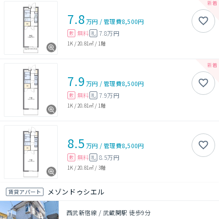
7.8
万円
/
管理費
8,500円
無料
7.8万円
敷
礼
1K
/
20.81㎡
/
1階
7.9
万円
/
管理費
8,500円
無料
7.9万円
敷
礼
1K
/
20.81㎡
/
1階
8.5
万円
/
管理費
8,500円
無料
8.5万円
敷
礼
1K
/
20.81㎡
/
3階
メゾンドゥシエル
賃貸アパート
西武新宿線 / 武蔵関駅 徒歩9分