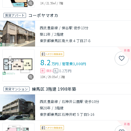
1K
/
21.59㎡
/
7階
コーポヤマオカ
賃貸アパート
西武豊島線 / 保谷駅 徒歩13分
築11年
/
2階建
東京都練馬区南大泉４丁目27-8
8.2
万円
/
管理費
3,000円
無料
8.2万円
敷
礼
1DK
/
29.05㎡
/
2階
練馬区 3階建 1998年築
賃貸マンション
西武豊島線 / 石神井公園駅 徒歩10分
築28年
/
3階建
東京都練馬区石神井町５丁目5-16