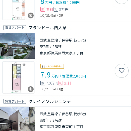
8
万円
/
管理費
4,000円
無料
8万円
敷
礼
1K
/
26.49㎡
/
2階
プランドール西大泉
賃貸アパート
西武豊島線 / 保谷駅 徒歩7分
築7年
/
2階建
東京都練馬区西大泉１丁目
7.9
万円
/
管理費
2,000円
7.9万円
無料
敷
礼
1K
/
26.15㎡
/
1階
クレイノソルジェンテ
賃貸アパート
西武豊島線 / 保谷駅 徒歩8分
築8年
/
2階建
東京都西東京市東町１丁目