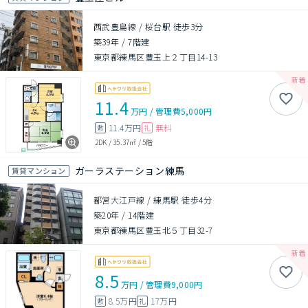
西武豊島線 / 桜台駅 徒歩3分
築39年
/
7階建
東京都練馬区豊玉上２丁目14-13
11.4
万円
/
管理費
5,000円
11.4万円
無料
敷
礼
2DK
/
35.37㎡
/
5階
ガーラステーション練馬
賃貸マンション
都営大江戸線 / 練馬駅 徒歩4分
築20年
/
14階建
東京都練馬区豊玉北５丁目32-7
8.5
万円
/
管理費
9,000円
8.5万円
17万円
敷
礼