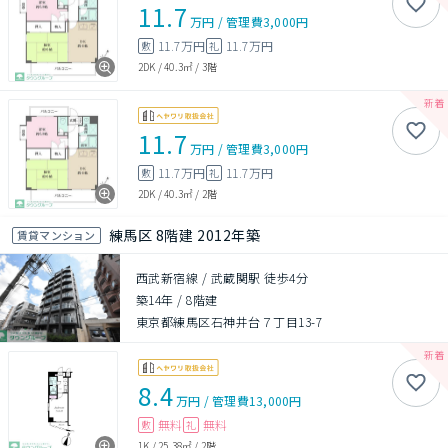
11.7
万円
/
管理費
3,000円
11.7万円
11.7万円
敷
礼
2DK
/
40.3㎡
/
3階
11.7
万円
/
管理費
3,000円
11.7万円
11.7万円
敷
礼
2DK
/
40.3㎡
/
2階
練馬区 8階建 2012年築
賃貸マンション
西武新宿線 / 武蔵関駅 徒歩4分
築14年
/
8階建
東京都練馬区石神井台７丁目13-7
8.4
万円
/
管理費
13,000円
無料
無料
敷
礼
1K
/
25.38㎡
/
2階