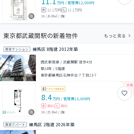
11.1
万円
/
管理費
12,000円
11.1万円
11.1万円
敷
礼
1K
/
26.89㎡
/
3階
東京都武蔵関駅の新着物件
もっと見る
練馬区 8階建 2012年築
賃貸マンション
西武新宿線 / 武蔵関駅 徒歩4分
築14年
/
8階建
東京都練馬区石神井台７丁目13-7
8.4
万円
/
管理費
13,000円
無料
無料
敷
礼
1K
/
25.38㎡
/
2階
練馬区 2階建 2026年築
賃貸アパート