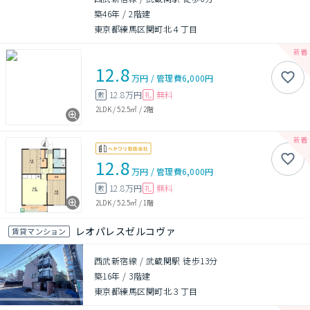
築46年
/
2階建
東京都練馬区関町北４丁目
12.8
万円
/
管理費
6,000円
12.8万円
無料
敷
礼
2LDK
/
52.5㎡
/
2階
12.8
万円
/
管理費
6,000円
12.8万円
無料
敷
礼
2LDK
/
52.5㎡
/
1階
レオパレスゼルコヴァ
賃貸マンション
西武新宿線 / 武蔵関駅 徒歩13分
築16年
/
3階建
東京都練馬区関町北３丁目