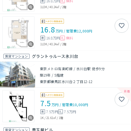
16.8万円
無料
敷
礼
1LDK
/
40.24㎡
/
2階
16.8
万円
/
管理費
12,000円
16.8万円
無料
敷
礼
1LDK
/
40.24㎡
/
2階
グラントゥルース氷川台
賃貸マンション
東京メトロ有楽町線 / 氷川台駅 徒歩9分
築19年
/
5階建
東京都練馬区氷川台２丁目12-12
7.5
万円
/
管理費
10,000円
7.5万円
7.5万円
敷
礼
1K
/
21.61㎡
/
1階
豊玉屋ビル
賃貸マンション