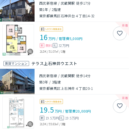
西武新宿線 / 武蔵関駅 徒歩17分
築1年
/
2階建
東京都練馬区石神井台４丁目14-32
16
万円
/
管理費
5,000円
無料
32万円
敷
礼
2LDK
/
51.07㎡
/
1階
テラス上石神井ウエスト
賃貸マンション
西武新宿線 / 武蔵関駅 徒歩14分
築3年
/
3階建
東京都練馬区上石神井４丁目20-1
19.5
万円
/
管理費
20,000円
19.5万円
19.5万円
敷
礼
2LDK
/
55.83㎡
/
3階