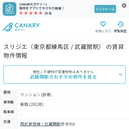
CANARY(カナリー)
物件をアプリでサクサク検索！
インストール
(4.8)
お気に入り
閲覧履歴
スリジエ（東京都練馬区 / 武蔵関駅） の賃貸
物件情報
現在この建物の空室物件はありません
武蔵関駅
のおすすめ物件を見る
建物
マンション (鉄骨)
築年数
新築 (2002年)
駐車場
-
交通
西武新宿線 / 武蔵関駅
徒歩8分