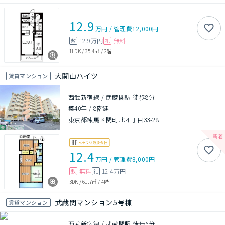
12.9
万円
/
管理費
12,000円
12.9万円
無料
敷
礼
1LDK
/
35.4㎡
/
2階
大関山ハイツ
賃貸マンション
西武新宿線 / 武蔵関駅 徒歩8分
築40年
/
8階建
東京都練馬区関町北４丁目33-28
12.4
万円
/
管理費
8,000円
無料
12.4万円
敷
礼
3DK
/
61.7㎡
/
4階
武蔵関マンション5号棟
賃貸マンション
西武新宿線 / 武蔵関駅 徒歩6分