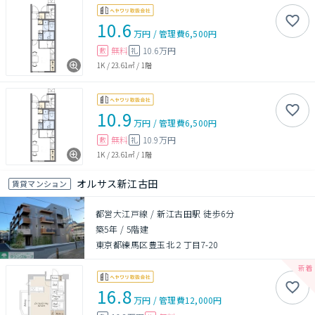
10.6
万円
/
管理費
6,500円
無料
10.6万円
敷
礼
1K
/
23.61㎡
/
1階
10.9
万円
/
管理費
6,500円
無料
10.9万円
敷
礼
1K
/
23.61㎡
/
1階
オルサス新江古田
賃貸マンション
都営大江戸線 / 新江古田駅 徒歩6分
築5年
/
5階建
東京都練馬区豊玉北２丁目7-20
16.8
万円
/
管理費
12,000円