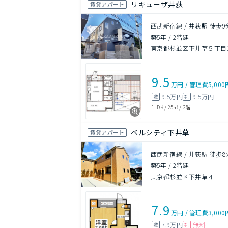
リキューザ井荻
賃貸アパート
西武新宿線 / 井荻駅 徒歩9
築5年
/
2階建
東京都杉並区下井草５丁目10
9.5
万円
/
管理費
5,000
9.5万円
9.5万円
敷
礼
1LDK
/
25㎡
/
2階
ベルシティ下井草
賃貸アパート
西武新宿線 / 井荻駅 徒歩8
築5年
/
2階建
東京都杉並区下井草４
7.9
万円
/
管理費
3,000
7.9万円
無料
敷
礼