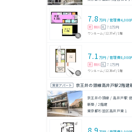
7.8
万円
/
管理費
4,000
無料
7.8万円
敷
礼
ワンルーム
/
12.37㎡
/
1階
7.1
万円
/
管理費
8,000
無料
7.1万円
敷
礼
ワンルーム
/
12.38㎡
/
1階
京王井の頭線高井戸駅2階建
賃貸アパート
京王井の頭線 / 高井戸駅 
新築
/
2階建
東京都杉並区高井戸東１
8.9
万円
/
管理費
3,000