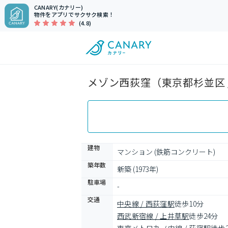
CANARY(カナリー)
物件をアプリでサクサク検索！
(4.8)
メゾン西荻窪（東京都杉並区 
建物
マンション (鉄筋コンクリート)
築年数
新築 (1973年)
駐車場
-
交通
中央線 / 西荻窪駅
徒歩10分
西武新宿線 / 上井草駅
徒歩24分