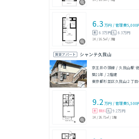
6.3
万円
/
管理費
5,000
6.3万円
6.3万円
敷
礼
1K
/
16.5㎡
/
3階
シャンテ久我山
賃貸アパート
京王井の頭線 / 久我山駅 
築21年
/
2階建
東京都杉並区久我山２丁目6-
9.2
万円
/
管理費
5,500
無料
9.2万円
敷
礼
1K
/
26.71㎡
/
1階