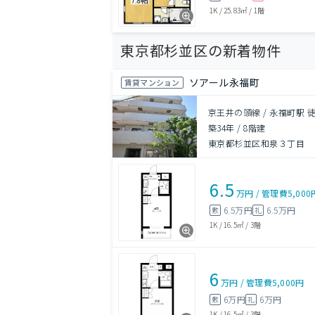
1K
/
25.83㎡
/
1階
東京都杉並区の新着物件
ソアール永福町
賃貸マンション
京王井の頭線 / 永福町駅 
築34年
/
8階建
東京都杉並区和泉３丁目
6.5
万円
/
管理費
5,000
6.5万円
6.5万円
敷
礼
1K
/
16.5㎡
/
3階
6
万円
/
管理費
5,000円
6万円
6万円
敷
礼
1K
/
16.5㎡
/
3階