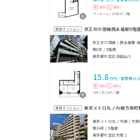
無料
無料
敷
礼
ワンルーム
/
19.66㎡
/
2階
京王井の頭線西永福駅9階
賃貸マンション
京王井の頭線 / 西永福駅 
築8年
/
9階建
東京都杉並区浜田山３
15.8
万円
/
管理費
10,
無料
無料
敷
礼
1DK
/
30.13㎡
/
2階
東京メトロ丸ノ内線方南町駅
賃貸マンション
東京メトロ丸ノ内線 / 方南
築34年
/
9階建
東京都杉並区方南２