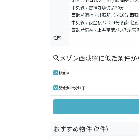
東京メトロ丸ノ内線 / 荻窪駅
徒歩
中央線 / 吉祥寺駅
徒歩30分
西武新宿線 / 井荻駅
バス10分 西
中央線 / 荻窪駅
バス14分 西荻北
西武新宿線 / 上井草駅
バス7分 荻
住所
メゾン西荻窪
に似た条件か
杉並区
駅徒歩15分以下
おすすめ物件 (
2
件)