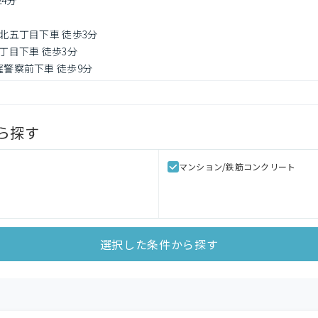
24分
荻北五丁目下車 徒歩3分
五丁目下車 徒歩3分
窪警察前下車 徒歩9分
ら探す
マンション/鉄筋コンクリート
選択した条件から探す