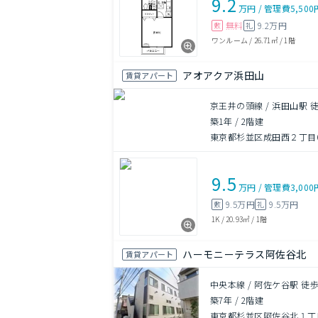
9.2
万円
/
管理費
5,500
無料
9.2万円
敷
礼
ワンルーム
/
26.71㎡
/
1階
アオアクア浜田山
賃貸アパート
京王井の頭線 / 浜田山駅 徒
築1年
/
2階建
東京都杉並区成田西２丁目6-
9.5
万円
/
管理費
3,000
9.5万円
9.5万円
敷
礼
1K
/
20.93㎡
/
1階
ハーモニーテラス阿佐谷北
賃貸アパート
中央本線 / 阿佐ケ谷駅 徒歩
築7年
/
2階建
東京都杉並区阿佐谷北１丁