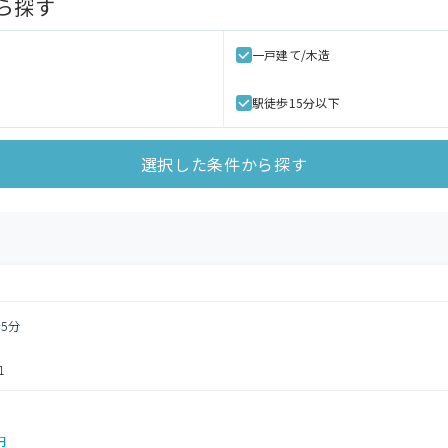
ら探す
一戸建て/木造
駅徒歩15分以下
選択した条件から探す
5分
1
円