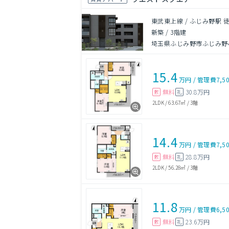
東武東上線 / ふじみ野駅 
新築
/
3階建
埼玉県ふじみ野市ふじみ野
15.4
万円
/
管理費
7,5
無料
30.8万円
敷
礼
2LDK
/
63.67㎡
/
3階
14.4
万円
/
管理費
7,5
無料
28.8万円
敷
礼
2LDK
/
56.28㎡
/
3階
11.8
万円
/
管理費
6,5
無料
23.6万円
敷
礼