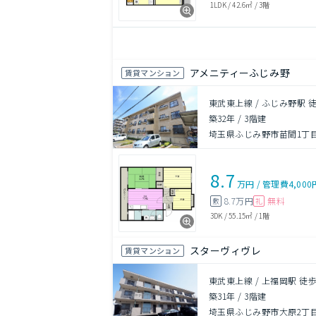
1LDK
/
42.6㎡
/
3階
アメニティーふじみ野
賃貸マンション
東武東上線 / ふじみ野駅 
築32年
/
3階建
埼玉県ふじみ野市苗間1丁
8.7
万円
/
管理費
4,000
8.7万円
無料
敷
礼
3DK
/
55.15㎡
/
1階
スターヴィヴレ
賃貸マンション
東武東上線 / 上福岡駅 徒歩
築31年
/
3階建
埼玉県ふじみ野市大原2丁