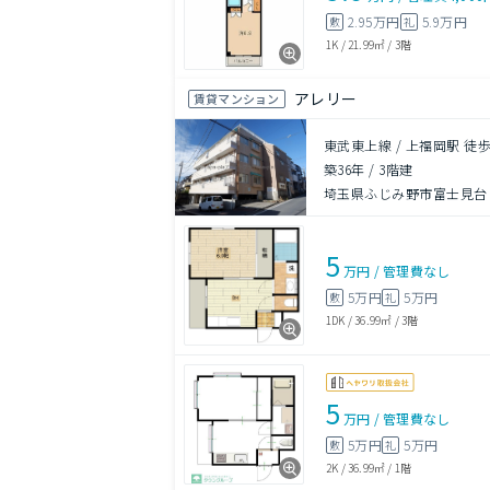
2.95万円
5.9万円
敷
礼
1K
/
21.99㎡
/
3階
アレリー
賃貸マンション
東武東上線 / 上福岡駅 徒歩
築36年
/
3階建
埼玉県ふじみ野市富士見台
5
万円
/
管理費
なし
5万円
5万円
敷
礼
1DK
/
36.99㎡
/
3階
5
万円
/
管理費
なし
5万円
5万円
敷
礼
2K
/
36.99㎡
/
1階