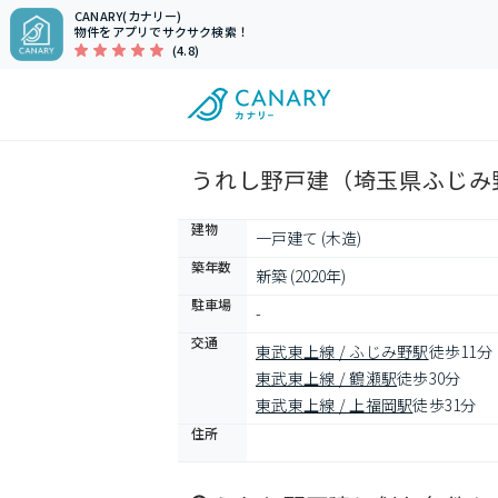
CANARY(カナリー)
物件をアプリでサクサク検索！
(4.8)
うれし野戸建（埼玉県ふじみ野
建物
一戸建て (木造)
築年数
新築 (2020年)
駐車場
-
交通
東武東上線 / ふじみ野駅
徒歩11分
東武東上線 / 鶴瀬駅
徒歩30分
東武東上線 / 上福岡駅
徒歩31分
住所