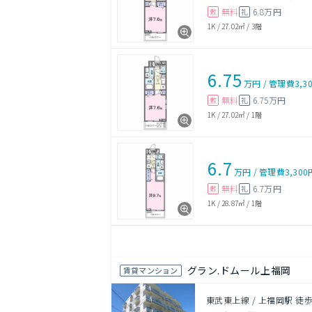
無料
6.8万円
敷
礼
1K
/
27.02㎡
/
3階
6.75
万円
/
管理費
3,3
無料
6.75万円
敷
礼
1K
/
27.02㎡
/
1階
6.7
万円
/
管理費
3,300
無料
6.7万円
敷
礼
1K
/
28.87㎡
/
1階
グラン.ドムール上福岡
賃貸マンション
東武東上線 / 上福岡駅 徒歩