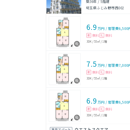
築36年
/
5階建
埼玉県ふじみ野市西002
6.9
万円
/
管理費
6,500
無料
無料
敷
礼
3DK
/
55㎡
/
1階
7.5
万円
/
管理費
7,000
無料
無料
敷
礼
3DK
/
55㎡
/
1階
6.9
万円
/
管理費
6,500
無料
無料
敷
礼
3DK
/
55㎡
/
1階
ウエストスクエア
賃貸アパート