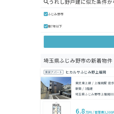
うれし野戸建
に似た条件か
ふじみ野市
築7年以下
埼玉県ふじみ野市の新着物件
ヒカルサふじみ野上福岡
賃貸アパート
東武東上線 / 上福岡駅 徒歩
新築
/
3階建
埼玉県ふじみ野市上福岡00
6.8
万円
/
管理費
3,300