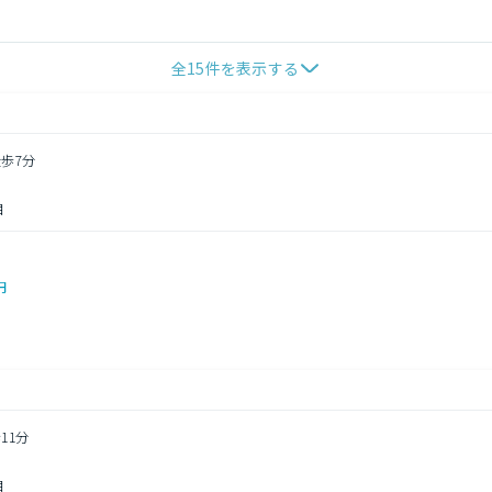
全
15
件を表示する
徒歩7分
目
円
11分
目