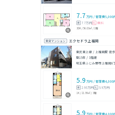
7.7
万円
/
管理費
5,000
7.7万円
無料
敷
礼
3DK
/
56.03㎡
/
1階
エクセドラ上福岡
賃貸マンション
東武東上線 / 上福岡駅 徒歩
築15年
/
3階建
埼玉県ふじみ野市上福岡6
5.9
万円
/
管理費
4,000
2.95万円
5.9万円
敷
礼
1K
/
21.99㎡
/
3階
5.9
万円
/
管理費
4,000