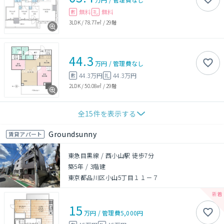
無料
無料
敷
礼
3LDK
/
78.77㎡
/
29階
44.3
万円
/
管理費
なし
44.3万円
44.3万円
敷
礼
2LDK
/
50.08㎡
/
29階
全
15
件を表示する
Groundsunny
賃貸アパート
東急目黒線 / 西小山駅 徒歩7分
築5年
/
3階建
東京都品川区小山5丁目１１－７
15
万円
/
管理費
5,000円