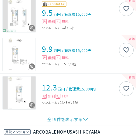
9.5
万円
/
管理費
15,000円
無料
無料
敷
礼
ワンルーム
/
12㎡
/
6階
9.9
万円
/
管理費
15,000円
無料
無料
敷
礼
ワンルーム
/
13.5㎡
/
2階
12.3
万円
/
管理費
15,000円
無料
無料
敷
礼
ワンルーム
/
14.43㎡
/
3階
全
19
件を表示する
ARCOBALENOMUSASHIKOYAMA
賃貸マンション