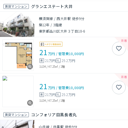
グランエステート大井
賃貸マンション
横須賀線 / 西大井駅 徒歩9分
築12年
/
3階建
東京都品川区大井３丁目10-6
21
万円
/
管理費
10,000円
21万円
25.2万円
敷
礼
1LDK
/
47.25㎡
/
2階
21
万円
/
管理費
10,000円
21万円
25.2万円
敷
礼
1LDK
/
47.25㎡
/
1階
コンフォリア目黒長者丸
賃貸マンション
山手線 / 目黒駅 徒歩9分