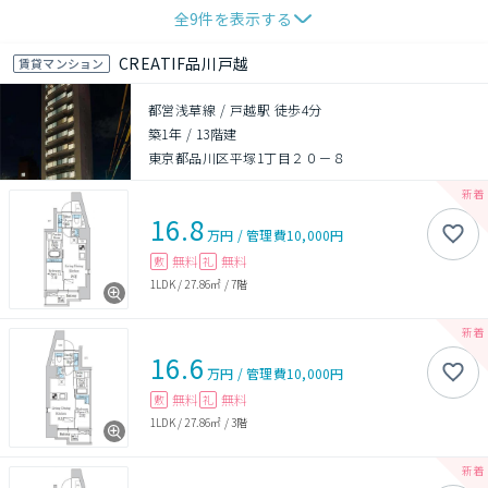
全
9
件を表示する
CREATIF品川戸越
賃貸マンション
都営浅草線 / 戸越駅 徒歩4分
築1年
/
13階建
東京都品川区平塚1丁目２０－８
16.8
万円
/
管理費
10,000円
無料
無料
敷
礼
1LDK
/
27.86㎡
/
7階
16.6
万円
/
管理費
10,000円
無料
無料
敷
礼
1LDK
/
27.86㎡
/
3階