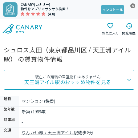
CANARY(カナリー)
物件をアプリでサクサク検索！
インストール
(4.8)
お気に入り
閲覧履歴
シュロス太田（東京都品川区 / 天王洲アイル
駅） の賃貸物件情報
現在この建物の空室物件はありません
天王洲アイル駅
のおすすめ物件を見る
建物
マンション (鉄骨)
築年数
新築 (1989年)
駐車場
-
交通
りんかい線 / 天王洲アイル駅
徒歩8分