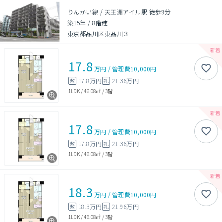
りんかい線 / 天王洲アイル駅 徒歩9分
築15年
/
8階建
東京都品川区東品川３
17.8
万円
/
管理費
10,000円
17.8万円
21.36万円
敷
礼
1LDK
/
46.08㎡
/
3階
17.8
万円
/
管理費
10,000円
17.8万円
21.36万円
敷
礼
1LDK
/
46.08㎡
/
3階
18.3
万円
/
管理費
10,000円
18.3万円
21.96万円
敷
礼
1LDK
/
46.08㎡
/
3階