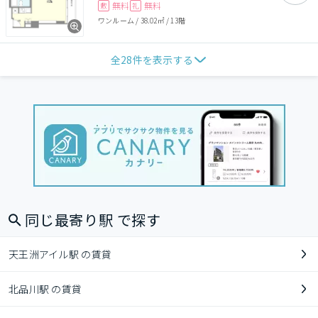
無料
無料
敷
礼
ワンルーム
/
38.02㎡
/
13階
全
28
件を表示する
同じ最寄り駅 で探す
天王洲アイル駅 の賃貸
北品川駅 の賃貸