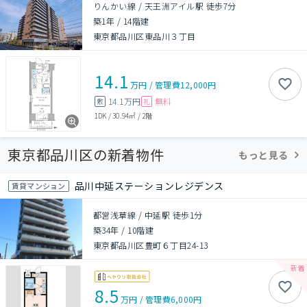
りんかい線 / 天王洲アイル駅 徒歩7分
築1年
/
14階建
東京都品川区東品川３丁目
14.1
万円
/
管理費
12,000円
14.1万円
無料
敷
礼
1DK
/
30.94㎡
/
2階
東京都品川区の新着物件
もっと見る
品川中延ステーションレジデンス
賃貸マンション
都営浅草線 / 中延駅 徒歩1分
築34年
/
10階建
東京都品川区豊町６丁目24-13
8.5
万円
/
管理費
6,000円