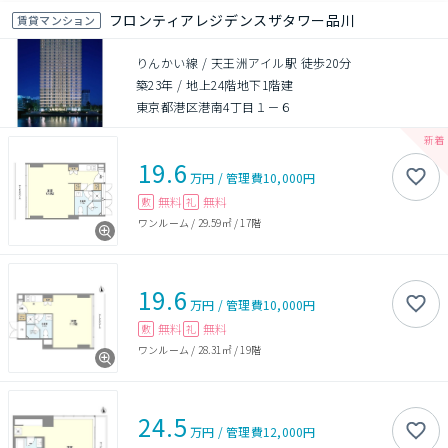
フロンティアレジデンスザタワー品川
賃貸マンション
りんかい線 / 天王洲アイル駅 徒歩20分
築23年
/
地上24階地下1階建
東京都港区港南4丁目１－６
19.6
万円
/
管理費
10,000円
無料
無料
敷
礼
ワンルーム
/
29.59㎡
/
17階
19.6
万円
/
管理費
10,000円
無料
無料
敷
礼
ワンルーム
/
28.31㎡
/
19階
24.5
万円
/
管理費
12,000円