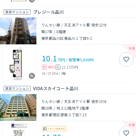
プレジール品川
賃貸マンション
りんかい線 / 天王洲アイル駅 徒歩12分
築17年
/
8階建
東京都品川区東品川１丁目9-2
10.1
万円
/
管理費
5,800円
無料
15.15万円
敷
礼
1K
/
27.67㎡
/
3階
VIDAスカイコート品川
賃貸マンション
りんかい線 / 天王洲アイル駅 徒歩15分
築18年
/
地上12階地下1階建
東京都港区港南３丁目7-23