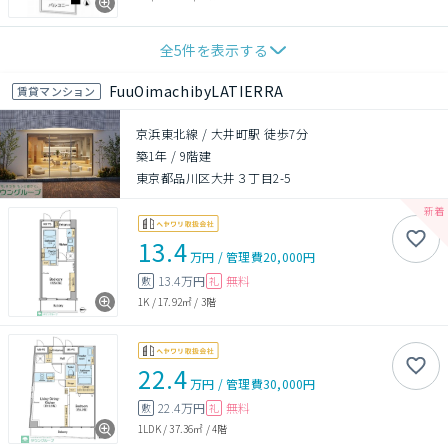
全
5
件を表示する
FuuOimachibyLATIERRA
賃貸マンション
京浜東北線 / 大井町駅 徒歩7分
築1年
/
9階建
東京都品川区大井３丁目2-5
13.4
万円
/
管理費
20,000円
13.4万円
無料
敷
礼
1K
/
17.92㎡
/
3階
22.4
万円
/
管理費
30,000円
22.4万円
無料
敷
礼
1LDK
/
37.36㎡
/
4階