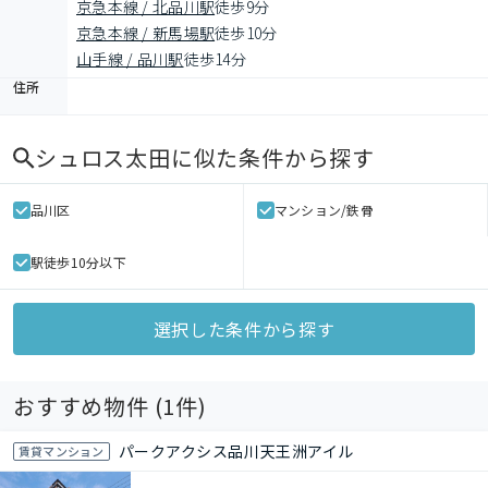
京急本線 / 北品川駅
徒歩9分
京急本線 / 新馬場駅
徒歩10分
山手線 / 品川駅
徒歩14分
住所
シュロス太田
に似た条件から探す
品川区
マンション/鉄骨
駅徒歩10分以下
選択した条件から探す
おすすめ物件 (
1
件)
パークアクシス品川天王洲アイル
賃貸マンション