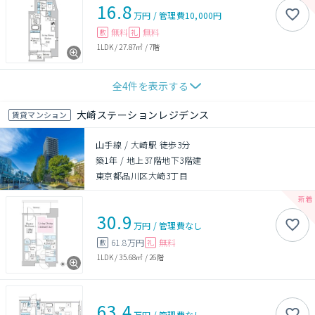
16.8
万円
/
管理費
10,000円
無料
無料
敷
礼
1LDK
/
27.87㎡
/
7階
全
4
件を表示する
大崎ステーションレジデンス
賃貸マンション
山手線 / 大崎駅 徒歩3分
築1年
/
地上37階地下3階建
東京都品川区大崎3丁目
30.9
万円
/
管理費
なし
61.8万円
無料
敷
礼
1LDK
/
35.68㎡
/
26階
63.4
万円
/
管理費
なし