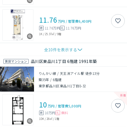
11.76
万円
/
管理費
6,400円
11.76万円
11.76万円
敷
礼
1K
/
25.37㎡
/
9階
全
10
件を表示する
品川区東品川1丁目 6階建 1991年築
賃貸マンション
りんかい線 / 天王洲アイル駅 徒歩13分
築35年
/
6階建
東京都品川区東品川1丁目8-32
10
万円
/
管理費
5,000円
10万円
無料
敷
礼
1DK
/
28㎡
/
1階