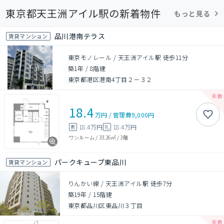
東京都天王洲アイル駅の新着物件
もっと見る
品川港南テラス
賃貸マンション
東京モノレール / 天王洲アイル駅 徒歩11分
築1年
/
8階建
東京都港区港南4丁目２－３２
18.4
万円
/
管理費
9,000円
18.4万円
18.4万円
敷
礼
ワンルーム
/
33.26㎡
/
3階
パークキューブ東品川
賃貸マンション
りんかい線 / 天王洲アイル駅 徒歩7分
築19年
/
15階建
東京都品川区東品川３丁目