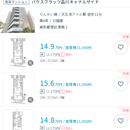
バウスフラッツ品川キャナルサイド
賃貸マンション
りんかい線 / 天王洲アイル駅 徒歩11分
築4年
/
15階建
東京都港区港南２
14.9
万円
/
管理費
15,000円
14.9万円
無料
敷
礼
1DK
/
27.03㎡
/
2階
15.6
万円
/
管理費
15,000円
15.6万円
無料
敷
礼
1DK
/
27.03㎡
/
9階
14.8
万円
/
管理費
15,000円
14.8万円
無料
敷
礼