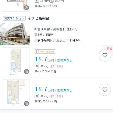
15万円
15万円
敷
礼
1LDK
/
36.94㎡
/
2階
イプセ高輪台
賃貸マンション
都営浅草線 / 高輪台駅 徒歩3分
築3年
/
4階建
東京都品川区東五反田３丁目3-6
18.7
万円
/
管理費
なし
18.7万円
無料
敷
礼
1DK
/
25.06㎡
/
2階
18.7
万円
/
管理費
なし
18.7万円
無料
敷
礼
1LDK
/
30.02㎡
/
3階