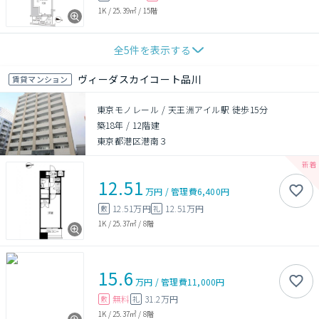
1K
/
25.39㎡
/
15階
全
5
件を表示する
ヴィーダスカイコート品川
賃貸マンション
東京モノレール / 天王洲アイル駅 徒歩15分
築18年
/
12階建
東京都港区港南３
12.51
万円
/
管理費
6,400円
12.51万円
12.51万円
敷
礼
1K
/
25.37㎡
/
8階
15.6
万円
/
管理費
11,000円
無料
31.2万円
敷
礼
1K
/
25.37㎡
/
8階