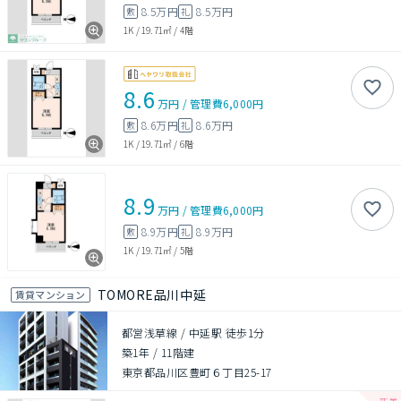
8.5万円
8.5万円
敷
礼
1K
/
19.71㎡
/
4階
8.6
万円
/
管理費
6,000円
8.6万円
8.6万円
敷
礼
1K
/
19.71㎡
/
6階
8.9
万円
/
管理費
6,000円
8.9万円
8.9万円
敷
礼
1K
/
19.71㎡
/
5階
TOMORE品川中延
賃貸マンション
都営浅草線 / 中延駅 徒歩1分
築1年
/
11階建
東京都品川区豊町６丁目25-17