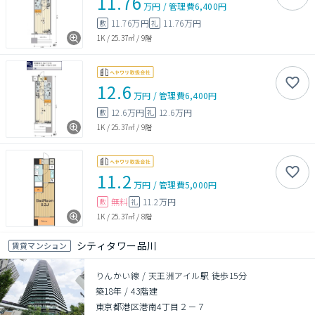
11.76
万円
/
管理費
6,400円
11.76万円
11.76万円
敷
礼
1K
/
25.37㎡
/
9階
12.6
万円
/
管理費
6,400円
12.6万円
12.6万円
敷
礼
1K
/
25.37㎡
/
9階
11.2
万円
/
管理費
5,000円
無料
11.2万円
敷
礼
1K
/
25.37㎡
/
8階
シティタワー品川
賃貸マンション
りんかい線 / 天王洲アイル駅 徒歩15分
築18年
/
43階建
東京都港区港南4丁目２－７