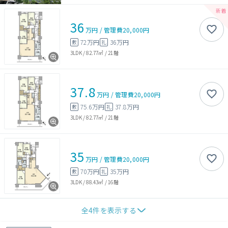
36
万円
/
管理費
20,000円
72万円
36万円
敷
礼
3LDK
/
82.77㎡
/
21階
37.8
万円
/
管理費
20,000円
75.6万円
37.8万円
敷
礼
3LDK
/
82.77㎡
/
21階
35
万円
/
管理費
20,000円
70万円
35万円
敷
礼
3LDK
/
88.43㎡
/
16階
全
4
件を表示する