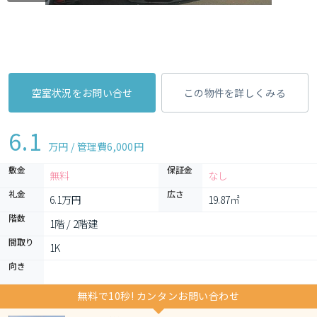
空室状況をお問い合せ
この物件を詳しくみる
6.1
万円 / 管理費
6,000円
敷金
保証金
無料
なし
礼金
広さ
6.1万円
19.87㎡
階数
1階 / 2階建
間取り
1K 
向き
無料で10秒! カンタンお問い合わせ