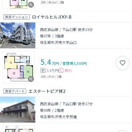
2DK
/
48.6㎡
/
2階
ロイヤルヒルズKY-B
賃貸マンション
西武狭山線 / 下山口駅 徒歩15分
築37年
/
3階建
埼玉県所沢市大字山口
5.4
万円
/
管理費
3,000円
5.4万円
無料
敷
礼
2DK
/
47㎡
/
2階
エステートピア祥2
賃貸アパート
西武狭山線 / 下山口駅 徒歩17分
築30年
/
2階建
埼玉県所沢市大字荒幡