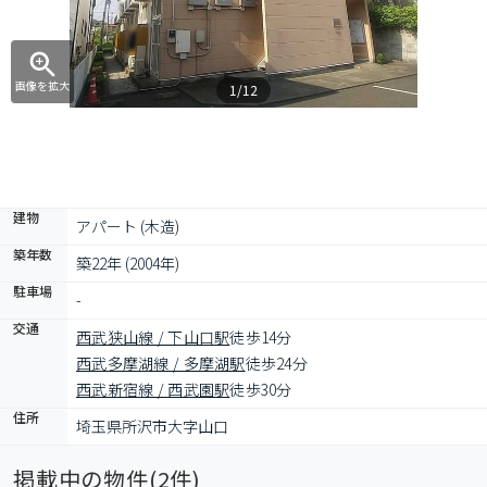
画像を拡大
1/12
建物
アパート (木造)
築年数
築22年 (2004年)
駐車場
-
交通
西武狭山線 / 下山口駅
徒歩14分
西武多摩湖線 / 多摩湖駅
徒歩24分
西武新宿線 / 西武園駅
徒歩30分
住所
埼玉県所沢市大字山口
掲載中の物件(
2
件)