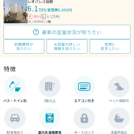
レオパレス翁樹
6.1
万円
/
管理費6,000円
無料
6.1万円
敷
礼
1K / 19.87㎡ / 1階
最新の空室状況が知りたい
初期費用が
お部屋の詳しい
実際に
知りたい
情報を知りたい
見学したい
特徴
バス・トイレ別
2階以上
エアコン付き
ペット相談可
駐車場あり
室内洗濯機置場
オートロック
洗面所独立