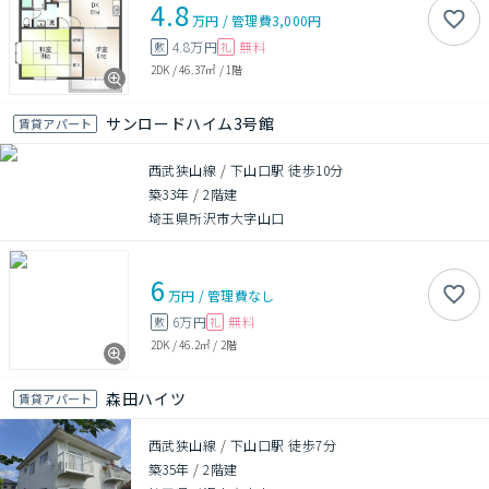
4.8
万円
/
管理費
3,000円
4.8万円
無料
敷
礼
2DK
/
46.37㎡
/
1階
サンロードハイム3号館
賃貸アパート
西武狭山線 / 下山口駅 徒歩10分
築33年
/
2階建
埼玉県所沢市大字山口
6
万円
/
管理費
なし
6万円
無料
敷
礼
2DK
/
46.2㎡
/
2階
森田ハイツ
賃貸アパート
西武狭山線 / 下山口駅 徒歩7分
築35年
/
2階建