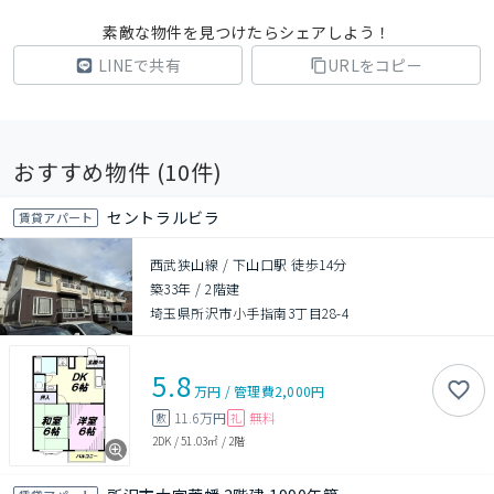
素敵な物件を見つけたらシェアしよう！
LINEで共有
URLをコピー
おすすめ物件 (
10
件)
セントラルビラ
賃貸アパート
西武狭山線 / 下山口駅 徒歩14分
築33年
/
2階建
埼玉県所沢市小手指南3丁目28-4
5.8
万円
/
管理費
2,000円
11.6万円
無料
敷
礼
2DK
/
51.03㎡
/
2階