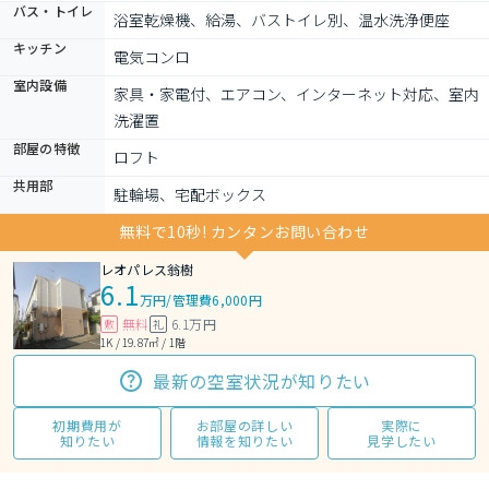
バス・トイレ
浴室乾燥機、給湯、バストイレ別、温水洗浄便座
キッチン
電気コンロ
室内設備
家具・家電付、エアコン、インターネット対応、室内
洗濯置
部屋の特徴
ロフト
共用部
駐輪場、宅配ボックス
無料で10秒! カンタンお問い合わせ
レオパレス翁樹
6.1
万円
/
管理費6,000円
無料
6.1万円
敷
礼
1K / 19.87㎡ / 1階
最新の空室状況が知りたい
初期費用が
お部屋の詳しい
実際に
知りたい
情報を知りたい
見学したい