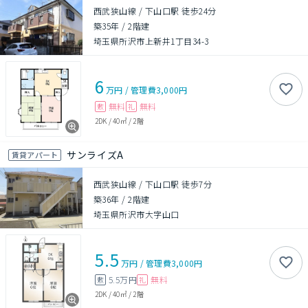
西武狭山線 / 下山口駅 徒歩24分
築35年
/
2階建
埼玉県所沢市上新井1丁目34-3
6
万円
/
管理費
3,000円
無料
無料
敷
礼
2DK
/
40㎡
/
2階
サンライズA
賃貸アパート
西武狭山線 / 下山口駅 徒歩7分
築36年
/
2階建
埼玉県所沢市大字山口
5.5
万円
/
管理費
3,000円
5.5万円
無料
敷
礼
2DK
/
40㎡
/
2階