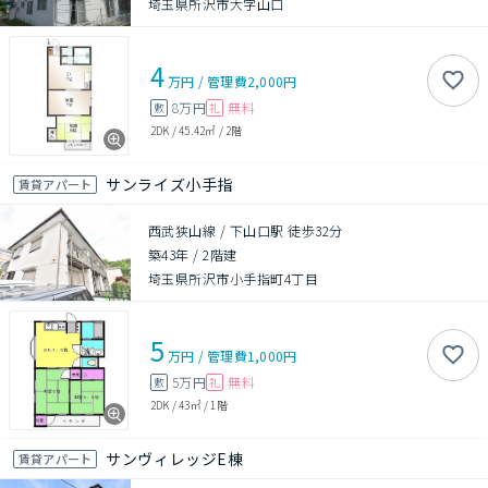
埼玉県所沢市大字山口
4
万円
/
管理費
2,000円
8万円
無料
敷
礼
2DK
/
45.42㎡
/
2階
サンライズ小手指
賃貸アパート
西武狭山線 / 下山口駅 徒歩32分
築43年
/
2階建
埼玉県所沢市小手指町4丁目
5
万円
/
管理費
1,000円
5万円
無料
敷
礼
2DK
/
43㎡
/
1階
サンヴィレッジE棟
賃貸アパート