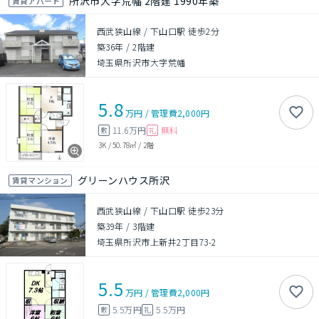
所沢市大字荒幡 2階建 1990年築
賃貸アパート
西武狭山線 / 下山口駅 徒歩2分
築36年
/
2階建
埼玉県所沢市大字荒幡
5.8
万円
/
管理費
2,000円
11.6万円
無料
敷
礼
3K
/
50.78㎡
/
2階
グリーンハウス所沢
賃貸マンション
西武狭山線 / 下山口駅 徒歩23分
築39年
/
3階建
埼玉県所沢市上新井2丁目73-2
5.5
万円
/
管理費
2,000円
5.5万円
5.5万円
敷
礼