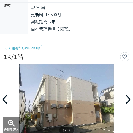
備考
現況: 居住中

更新料: 16,500円

契約期間: 2年

自社管理番号: 360751
この建物からのPick Up
1K/1階
画像を拡大
1/17