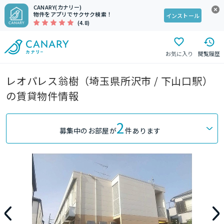
CANARY(カナリー)
物件をアプリでサクサク検索！
インストール
(4.8)
お気に入り
閲覧履歴
レオパレス翁樹（埼玉県所沢市 / 下山口駅）
の賃貸物件情報
2
募集中のお部屋が
件あります