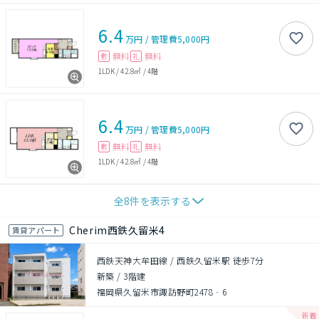
6.4
万円
/
管理費
5,000円
無料
無料
敷
礼
1LDK
/
42.8㎡
/
4階
6.4
万円
/
管理費
5,000円
無料
無料
敷
礼
1LDK
/
42.8㎡
/
4階
全
8
件を表示する
Cherim西鉄久留米4
賃貸アパート
西鉄天神大牟田線 / 西鉄久留米駅 徒歩7分
新築
/
3階建
福岡県久留米市諏訪野町2478‐6