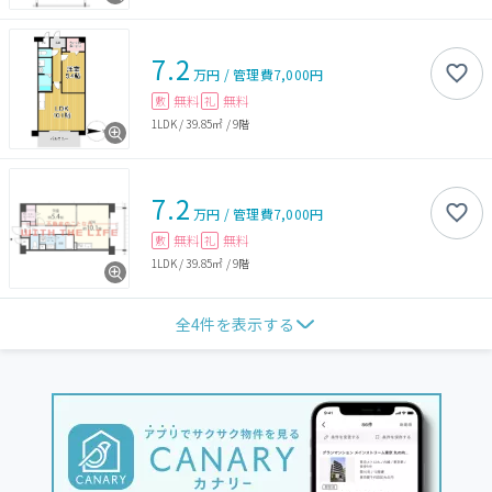
7.2
万円
/
管理費
7,000円
無料
無料
敷
礼
1LDK
/
39.85㎡
/
9階
7.2
万円
/
管理費
7,000円
無料
無料
敷
礼
1LDK
/
39.85㎡
/
9階
全
4
件を表示する