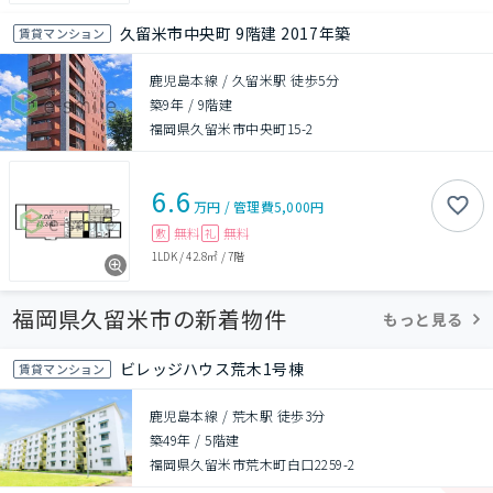
久留米市中央町 9階建 2017年築
賃貸マンション
鹿児島本線 / 久留米駅 徒歩5分
築9年
/
9階建
福岡県久留米市中央町15-2
6.6
万円
/
管理費
5,000円
無料
無料
敷
礼
1LDK
/
42.8㎡
/
7階
福岡県久留米市の新着物件
もっと見る
ビレッジハウス荒木1号棟
賃貸マンション
鹿児島本線 / 荒木駅 徒歩3分
築49年
/
5階建
福岡県久留米市荒木町白口2259-2