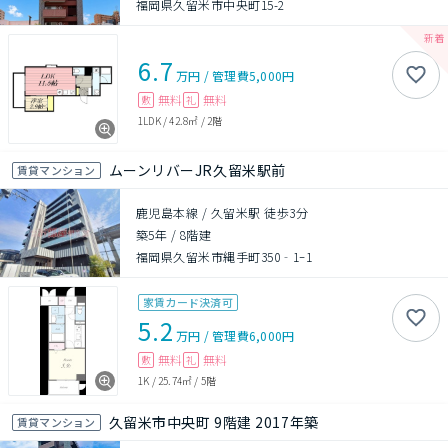
福岡県久留米市中央町15-2
6.7
万円
/
管理費
5,000円
無料
無料
敷
礼
1LDK
/
42.8㎡
/
2階
ムーンリバーJR久留米駅前
賃貸マンション
鹿児島本線 / 久留米駅 徒歩3分
築5年
/
8階建
福岡県久留米市縄手町350‐1ｰ1
家賃カード決済可
5.2
万円
/
管理費
6,000円
無料
無料
敷
礼
1K
/
25.74㎡
/
5階
久留米市中央町 9階建 2017年築
賃貸マンション