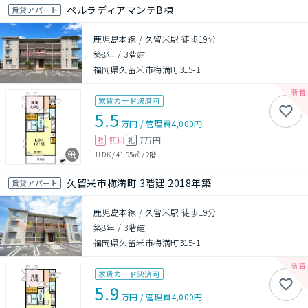
ぺルラディアマンテB棟
賃貸アパート
鹿児島本線 / 久留米駅 徒歩19分
築8年
/
3階建
福岡県久留米市梅満町315-1
家賃カード決済可
5.5
万円
/
管理費
4,000円
無料
7万円
敷
礼
1LDK
/
41.95㎡
/
2階
久留米市梅満町 3階建 2018年築
賃貸アパート
鹿児島本線 / 久留米駅 徒歩19分
築8年
/
3階建
福岡県久留米市梅満町315-1
家賃カード決済可
5.9
万円
/
管理費
4,000円