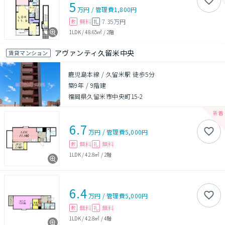
5
万円
/
管理費
1,800円
無料
7.35万円
敷
礼
1LDK
/
48.65㎡
/
2階
アヴァンティ久留米中央
賃貸マンション
鹿児島本線 / 久留米駅 徒歩5分
築9年
/
9階建
福岡県久留米市中央町15-2
6.7
万円
/
管理費
5,000円
無料
無料
敷
礼
1LDK
/
42.8㎡
/
2階
6.4
万円
/
管理費
5,000円
無料
無料
敷
礼
1LDK
/
42.8㎡
/
4階