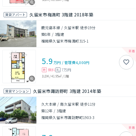
久留米市梅満町 3階建 2018年築
賃貸アパート
鹿児島本線 / 久留米駅 徒歩19分
築8年
/
3階建
福岡県久留米市梅満町315-1
5.9
万円
/
管理費
4,000円
無料
7万円
敷
礼
1LDK
/
41.95㎡
/
1階
久留米市諏訪野町 3階建 2014年築
賃貸マンション
久大本線 / 南久留米駅 徒歩11分
築12年
/
3階建
福岡県久留米市諏訪野町1903-3