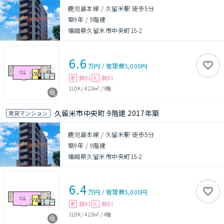
鹿児島本線 / 久留米駅 徒歩5分
築9年
/
9階建
福岡県久留米市中央町15-2
6.6
万円
/
管理費
5,000円
無料
無料
敷
礼
1LDK
/
42.8㎡
/
9階
久留米市中央町 9階建 2017年築
賃貸マンション
鹿児島本線 / 久留米駅 徒歩5分
築9年
/
9階建
福岡県久留米市中央町15-2
6.4
万円
/
管理費
5,000円
無料
無料
敷
礼
1LDK
/
42.8㎡
/
4階