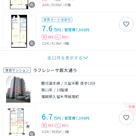
2LDK
/
50.83㎡
/
10階
家賃カード決済可
7.6
万円
/
管理費
7,000円
無料
無料
敷
礼
1LDK
/
42.18㎡
/
8階
全
11
件を表示する
ラフレシーサ医大通り
賃貸マンション
鹿児島本線 / 久留米駅 徒歩10分
築11年
/
10階建
福岡県久留米市城南町
6.7
万円
/
管理費
7,000円
無料
無料
敷
礼
1LDK
/
39.85㎡
/
3階