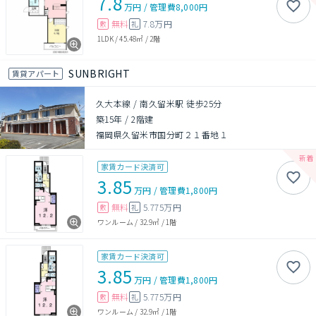
7.8
万円
/
管理費
8,000円
無料
7.8万円
敷
礼
1LDK
/
45.48㎡
/
2階
SUNBRIGHT
賃貸アパート
久大本線 / 南久留米駅 徒歩25分
築15年
/
2階建
福岡県久留米市国分町２１番地１
家賃カード決済可
3.85
万円
/
管理費
1,800円
無料
5.775万円
敷
礼
ワンルーム
/
32.9㎡
/
1階
家賃カード決済可
3.85
万円
/
管理費
1,800円
無料
5.775万円
敷
礼
ワンルーム
/
32.9㎡
/
1階