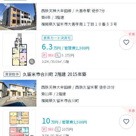
西鉄天神大牟田線 / 大善寺駅 徒歩7分
築4年
/
3階建
福岡県久留米市大善寺南１丁目１０番３３号
家賃カード決済可
6.3
万円
/
管理費
2,300円
無料
9.3万円
敷
礼
1LDK
/
50.03㎡
/
1階
久留米市合川町 2階建 2015年築
賃貸物件
西鉄天神大牟田線 / 西鉄久留米駅 徒歩19分
築11年
/
2階建
福岡県久留米市合川町
10
万円
/
管理費
3,500円
無料
10万円
敷
礼
3LDK
/
81.56㎡
/
1階