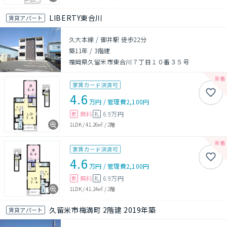
LIBERTY東合川
賃貸アパート
久大本線 / 御井駅 徒歩22分
築11年
/
3階建
福岡県久留米市東合川７丁目１０番３５号
家賃カード決済可
4.6
万円
/
管理費
2,100円
無料
6.9万円
敷
礼
1LDK
/
41.26㎡
/
2階
家賃カード決済可
4.6
万円
/
管理費
2,100円
無料
6.9万円
敷
礼
1LDK
/
41.24㎡
/
2階
久留米市梅満町 2階建 2019年築
賃貸アパート