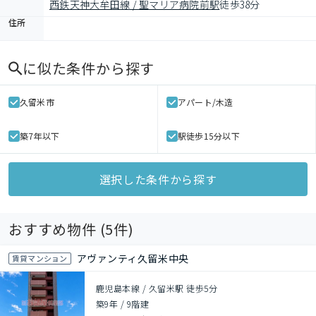
西鉄天神大牟田線 / 聖マリア病院前駅
徒歩38分
住所
に似た条件から探す
久留米市
アパート/木造
築7年以下
駅徒歩15分以下
選択した条件から探す
おすすめ物件 (
5
件)
アヴァンティ久留米中央
賃貸マンション
鹿児島本線 / 久留米駅 徒歩5分
築9年
/
9階建