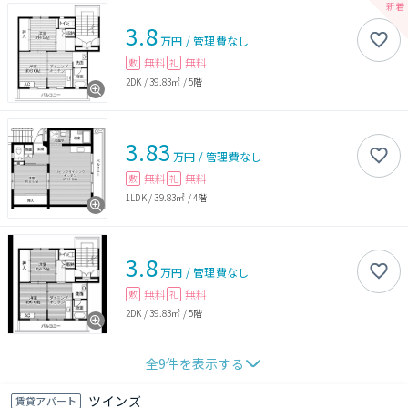
3.8
万円
/
管理費
なし
無料
無料
敷
礼
2DK
/
39.83㎡
/
5階
3.83
万円
/
管理費
なし
無料
無料
敷
礼
1LDK
/
39.83㎡
/
4階
3.8
万円
/
管理費
なし
無料
無料
敷
礼
2DK
/
39.83㎡
/
5階
全
9
件を表示する
ツインズ
賃貸アパート