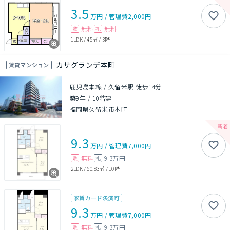
3.5
万円
/
管理費
2,000円
無料
無料
敷
礼
1LDK
/
45㎡
/
3階
カサグランデ本町
賃貸マンション
鹿児島本線 / 久留米駅 徒歩14分
築9年
/
10階建
福岡県久留米市本町
9.3
万円
/
管理費
7,000円
無料
9.3万円
敷
礼
2LDK
/
50.83㎡
/
10階
家賃カード決済可
9.3
万円
/
管理費
7,000円
無料
9.3万円
敷
礼