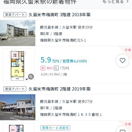
福岡県久留米駅の新着物件
もっと見る
久留米市梅満町 3階建 2018年築
賃貸アパート
鹿児島本線 / 久留米駅 徒歩19分
築8年
/
3階建
福岡県久留米市梅満町315-1
5.9
万円
/
管理費
4,000円
無料
7万円
敷
礼
1LDK
/
41.95㎡
/
1階
久留米市梅満町 2階建 2019年築
賃貸アパート
鹿児島本線 / 久留米駅 徒歩27分
築7年
/
2階建
福岡県久留米市梅満町１６３５番地１
家賃カード決済可