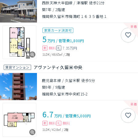
西鉄天神大牟田線 / 津福駅 徒歩21分
築7年
/
2階建
福岡県久留米市梅満町１６３５番地１
家賃カード決済可
5
万円
/
管理費
1,800円
無料
7.35万円
敷
礼
1LDK
/
48.65㎡
/
2階
アヴァンティ久留米中央
賃貸マンション
鹿児島本線 / 久留米駅 徒歩5分
築9年
/
9階建
福岡県久留米市中央町15-2
6.7
万円
/
管理費
5,000円
無料
無料
敷
礼
1LDK
/
42.8㎡
/
2階