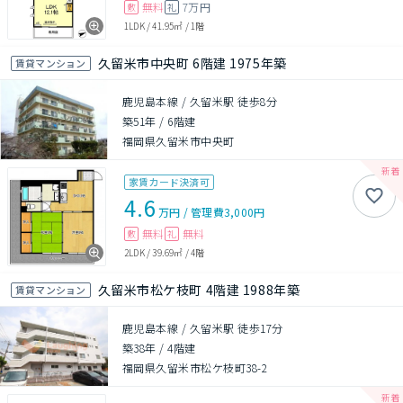
無料
7万円
敷
礼
1LDK
/
41.95㎡
/
1階
久留米市中央町 6階建 1975年築
賃貸マンション
鹿児島本線 / 久留米駅 徒歩8分
築51年
/
6階建
福岡県久留米市中央町
家賃カード決済可
4.6
万円
/
管理費
3,000円
無料
無料
敷
礼
2LDK
/
39.69㎡
/
4階
久留米市松ケ枝町 4階建 1988年築
賃貸マンション
鹿児島本線 / 久留米駅 徒歩17分
築38年
/
4階建
福岡県久留米市松ケ枝町38-2