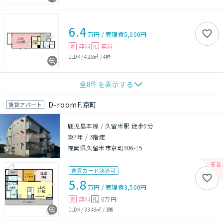
6.4
万円
/
管理費
5,000円
無料
無料
敷
礼
1LDK
/
42.8㎡
/
4階
全
8
件を表示する
D-roomF.京町
賃貸アパート
鹿児島本線 / 久留米駅 徒歩9分
築7年
/
3階建
福岡県久留米市京町306-15
家賃カード決済可
5.8
万円
/
管理費
3,500円
無料
6万円
敷
礼
1LDK
/
33.48㎡
/
3階