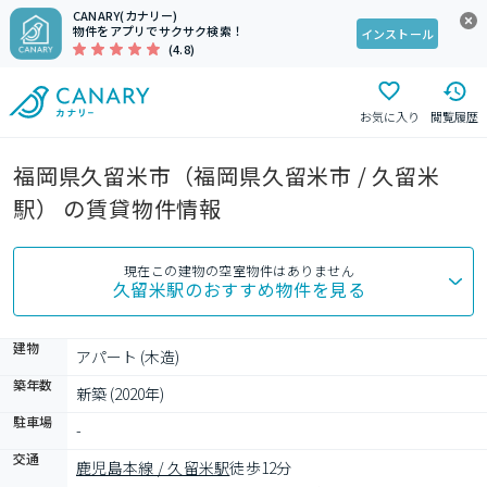
CANARY(カナリー)
物件をアプリでサクサク検索！
インストール
(4.8)
お気に入り
閲覧履歴
福岡県久留米市（福岡県久留米市 / 久留米
駅） の賃貸物件情報
現在この建物の空室物件はありません
久留米駅
のおすすめ物件を見る
建物
アパート (木造)
築年数
新築 (2020年)
駐車場
-
交通
鹿児島本線 / 久留米駅
徒歩12分