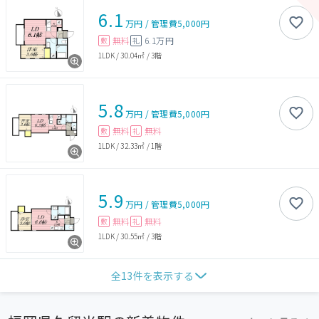
6.1
万円
/
管理費
5,000円
無料
6.1万円
敷
礼
1LDK
/
30.04㎡
/
3階
5.8
万円
/
管理費
5,000円
無料
無料
敷
礼
1LDK
/
32.33㎡
/
1階
5.9
万円
/
管理費
5,000円
無料
無料
敷
礼
1LDK
/
30.55㎡
/
3階
全
13
件を表示する