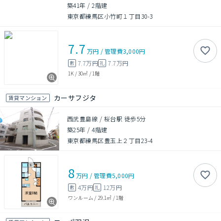
築41年
/
2階建
東京都練馬区小竹町１丁目30-3
7.7
万円
/
管理費
3,000円
7.7万円
7.7万円
敷
礼
1K
/
30㎡
/
1階
カーサフジタ
賃貸マンション
西武豊島線 / 桜台駅 徒歩5分
築25年
/
4階建
東京都練馬区豊玉上２丁目23-4
8
万円
/
管理費
5,000円
4万円
12万円
敷
礼
ワンルーム
/
29.1㎡
/
1階