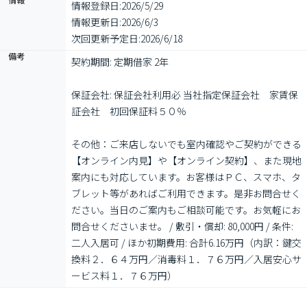
情報登録日:
2026/5/29
情報更新日:
2026/6/3
次回更新予定日:
2026/6/18
備考
契約期間: 定期借家 2年

保証会社: 保証会社利用必 当社指定保証会社　家賃保
証会社　初回保証料５０％

その他：ご来店しないでも室内確認やご契約ができる
【オンライン内見】や【オンライン契約】、また現地
案内にも対応しています。お客様はＰＣ、スマホ、タ
ブレット等があればご利用できます。是非お問合せく
ださい。当日のご案内もご相談可能です。お気軽にお
問合せくださいませ。 / 敷引・償却: 80,000円 / 条件: 
二人入居可 / ほか初期費用: 合計6.16万円（内訳：鍵交
換料２．６４万円／消毒料１．７６万円／入居安心サ
ービス料１．７６万円）