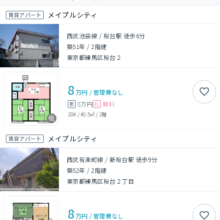
メイプルシティ
賃貸アパート
西武池袋線 / 桜台駅 徒歩6分
築51年
/
2階建
東京都練馬区桜台２
8
万円
/
管理費
なし
8万円
無料
敷
礼
2DK
/
40.5㎡
/
2階
メイプルシティ
賃貸アパート
西武有楽町線 / 新桜台駅 徒歩9分
築52年
/
2階建
東京都練馬区桜台２丁目
8
万円
/
管理費
なし