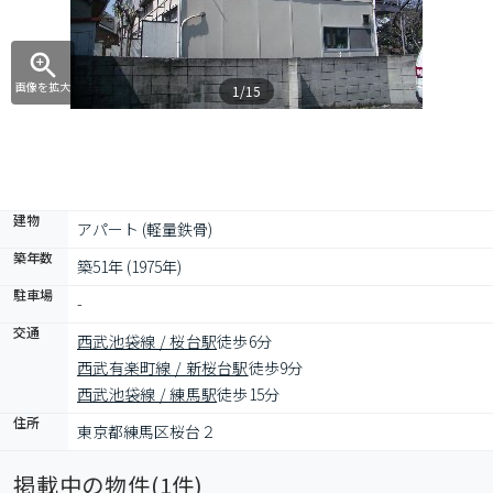
画像を拡大
1/15
建物
アパート (軽量鉄骨)
築年数
築51年 (1975年)
駐車場
-
交通
西武池袋線 / 桜台駅
徒歩6分
西武有楽町線 / 新桜台駅
徒歩9分
西武池袋線 / 練馬駅
徒歩15分
住所
東京都練馬区桜台２
掲載中の物件(
1
件)