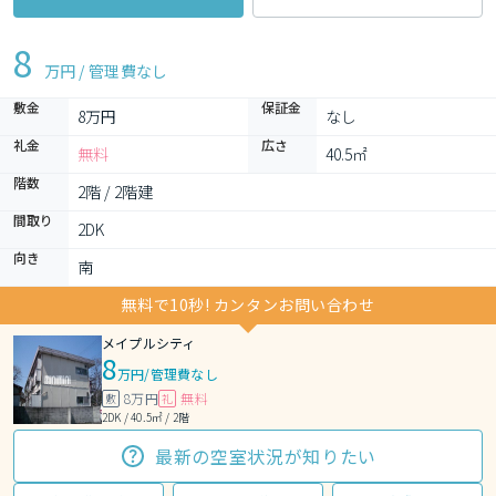
8
万円 / 管理費
なし
敷金
保証金
8万円
なし
礼金
広さ
無料
40.5㎡
階数
2階 / 2階建
間取り
2DK 
向き
南
無料で10秒! カンタンお問い合わせ
メイプルシティ
8
万円
/
管理費なし
8万円
無料
敷
礼
2DK / 40.5㎡ / 2階
最新の空室状況が知りたい