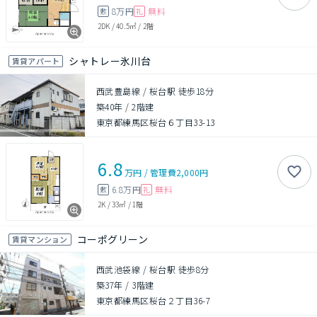
8万円
無料
敷
礼
2DK
/
40.5㎡
/
2階
シャトレー氷川台
賃貸アパート
西武豊島線 / 桜台駅 徒歩18分
築40年
/
2階建
東京都練馬区桜台６丁目33-13
6.8
万円
/
管理費
2,000円
6.8万円
無料
敷
礼
2K
/
33㎡
/
1階
コーポグリーン
賃貸マンション
西武池袋線 / 桜台駅 徒歩8分
築37年
/
3階建
東京都練馬区桜台２丁目36-7