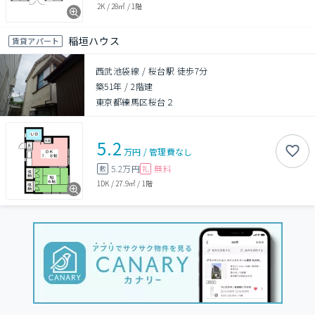
2K
/
28㎡
/
1階
稲垣ハウス
賃貸アパート
西武池袋線 / 桜台駅 徒歩7分
築51年
/
2階建
東京都練馬区桜台２
5.2
万円
/
管理費
なし
5.2万円
無料
敷
礼
1DK
/
27.9㎡
/
1階