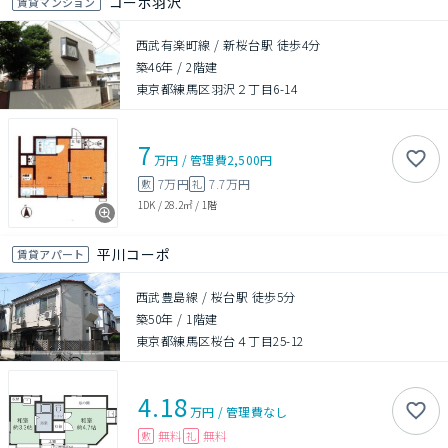
コーポ羽沢
賃貸マンション
西武有楽町線 / 新桜台駅 徒歩4分
築46年
/
2階建
東京都練馬区羽沢２丁目6-14
7
万円
/
管理費
2,500円
7万円
7.7万円
敷
礼
1DK
/
28.2㎡
/
1階
平川コーポ
賃貸アパート
西武豊島線 / 桜台駅 徒歩5分
築50年
/
1階建
東京都練馬区桜台４丁目25-12
4.18
万円
/
管理費
なし
無料
無料
敷
礼