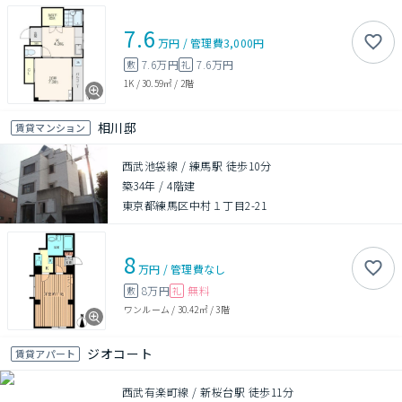
7.6
万円
/
管理費
3,000円
7.6万円
7.6万円
敷
礼
1K
/
30.59㎡
/
2階
相川邸
賃貸マンション
西武池袋線 / 練馬駅 徒歩10分
築34年
/
4階建
東京都練馬区中村１丁目2-21
8
万円
/
管理費
なし
8万円
無料
敷
礼
ワンルーム
/
30.42㎡
/
3階
ジオコート
賃貸アパート
西武有楽町線 / 新桜台駅 徒歩11分