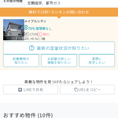
その他の特徴
定期借家、都市ガス
無料で10秒! カンタンお問い合わせ
メイプルシティ
8
万円
/
管理費なし
8万円
無料
敷
礼
2DK / 40.5㎡ / 2階
最新の空室状況が知りたい
初期費用が
お部屋の詳しい
実際に
知りたい
情報を知りたい
見学したい
素敵な物件を見つけたらシェアしよう！
LINEで共有
URLをコピー
おすすめ物件 (
10
件)