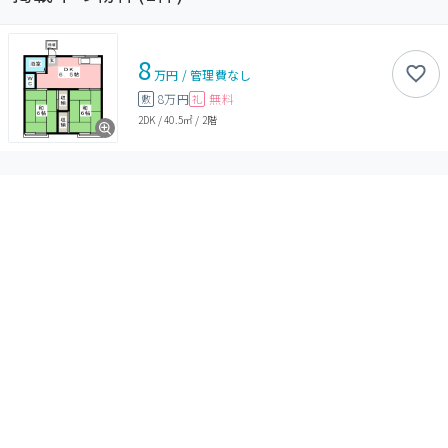
8
万円
/
管理費
なし
8万円
無料
敷
礼
2DK
/
40.5㎡
/
2階