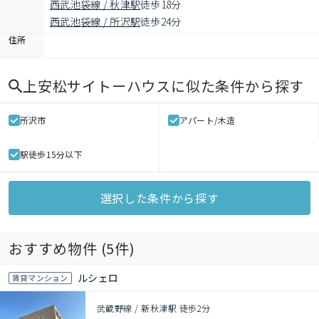
西武池袋線 / 秋津駅
徒歩18分
西武池袋線 / 所沢駅
徒歩24分
住所
上安松サイトーハウス
に似た条件から探す
所沢市
アパート/木造
駅徒歩15分以下
選択した条件から探す
おすすめ物件 (
5
件)
ルシェロ
賃貸マンション
武蔵野線 / 新秋津駅 徒歩2分