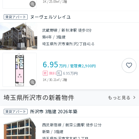
1K
/
25.09㎡
/
1階
ヌーヴェルソレイユ
賃貸アパート
武蔵野線 / 新秋津駅 徒歩0分
築4年
/
3階建
埼玉県所沢市東所沢2丁目41-8
6.95
万円
/
管理費
2,900円
無料
6.95万円
敷
礼
1K
/
30.21㎡
/
2階
埼玉県所沢市の新着物件
もっと見る
所沢市 3階建 2026年築
賃貸アパート
西武新宿線 / 航空公園駅 徒歩12分
新築
/
3階建
埼玉県所沢市宮本町２丁目