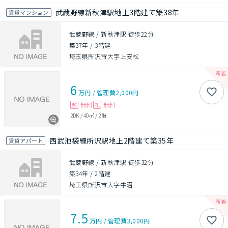
武蔵野線新秋津駅地上3階建て築38年
賃貸マンション
武蔵野線 / 新秋津駅 徒歩22分
築37年
/
3階建
埼玉県所沢市大字上安松
6
万円
/
管理費
2,000円
無料
無料
敷
礼
2DK
/
40㎡
/
2階
西武池袋線所沢駅地上2階建て築35年
賃貸アパート
武蔵野線 / 新秋津駅 徒歩32分
築34年
/
2階建
埼玉県所沢市大字牛沼
7.5
万円
/
管理費
3,000円