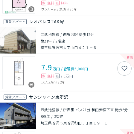
無料
無料
敷
礼
ワンルーム
/
24.39㎡
/
3階
レオパレスTAKAβ
賃貸アパート
西武池袋線 / 西所沢駅 徒歩12分
築21年
/
2階建
埼玉県所沢市大字山口４２１－６
7.9
万円
/
管理費
6,000円
無料
7.9万円
敷
礼
1K
/
19.87㎡
/
2階
サンシャイン東所沢
賃貸アパート
西武池袋線 / 所沢駅 バス21分 和田安松下車 徒歩6分
築9年
/
3階建
埼玉県所沢市東所沢和田３丁目１９－１