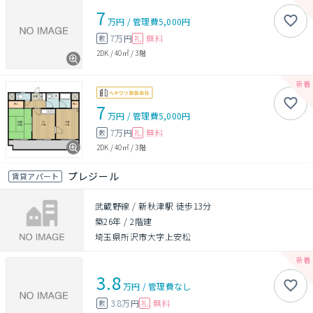
7
万円
/
管理費
5,000円
7万円
無料
敷
礼
2DK
/
40㎡
/
3階
7
万円
/
管理費
5,000円
7万円
無料
敷
礼
2DK
/
40㎡
/
3階
プレジール
賃貸アパート
武蔵野線 / 新秋津駅 徒歩13分
築26年
/
2階建
埼玉県所沢市大字上安松
3.8
万円
/
管理費
なし
3.8万円
無料
敷
礼