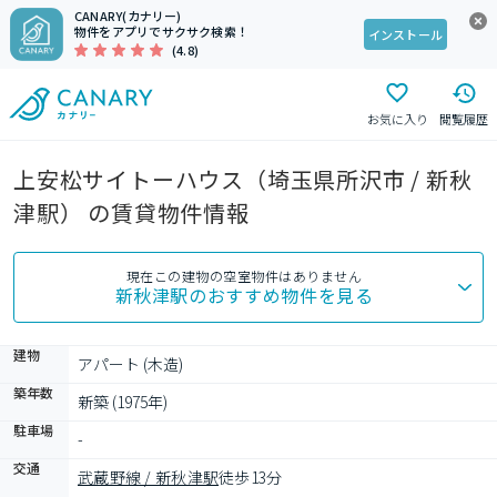
CANARY(カナリー)
物件をアプリでサクサク検索！
インストール
(4.8)
お気に入り
閲覧履歴
上安松サイトーハウス（埼玉県所沢市 / 新秋
津駅） の賃貸物件情報
現在この建物の空室物件はありません
新秋津駅
のおすすめ物件を見る
建物
アパート (木造)
築年数
新築 (1975年)
駐車場
-
交通
武蔵野線 / 新秋津駅
徒歩13分