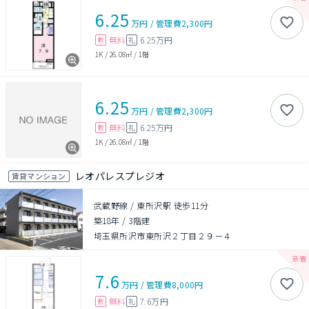
6.25
万円
/
管理費
2,300円
無料
6.25万円
敷
礼
1K
/
26.08㎡
/
1階
6.25
万円
/
管理費
2,300円
無料
6.25万円
敷
礼
1K
/
26.08㎡
/
1階
レオパレスプレジオ
賃貸マンション
武蔵野線 / 東所沢駅 徒歩11分
築18年
/
3階建
埼玉県所沢市東所沢２丁目２９－４
7.6
万円
/
管理費
8,000円
無料
7.6万円
敷
礼