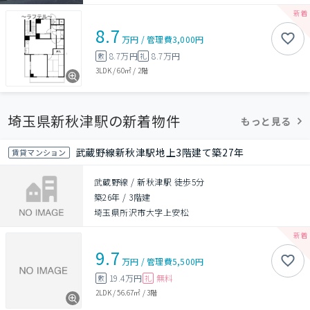
8.7
万円
/
管理費
3,000円
8.7万円
8.7万円
敷
礼
3LDK
/
60㎡
/
2階
埼玉県新秋津駅の新着物件
もっと見る
武蔵野線新秋津駅地上3階建て築27年
賃貸マンション
武蔵野線 / 新秋津駅 徒歩5分
築26年
/
3階建
埼玉県所沢市大字上安松
9.7
万円
/
管理費
5,500円
19.4万円
無料
敷
礼
2LDK
/
56.67㎡
/
3階