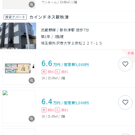
ワンルーム
/
19.88㎡
/
1階
カインドネス新秋津
賃貸アパート
武蔵野線 / 新秋津駅 徒歩7分
築1年
/
3階建
埼玉県所沢市大字上安松２２７-１５
6.6
万円
/
管理費
5,000円
無料
無料
敷
礼
1K
/
25.09㎡
/
1階
6.4
万円
/
管理費
5,000円
無料
無料
敷
礼
1K
/
21.85㎡
/
2階