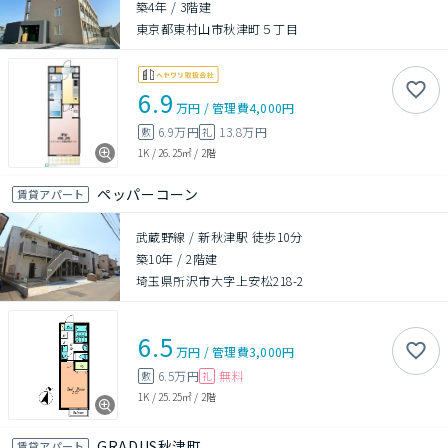
築4年
/
3階建
東京都東村山市秋津町５丁目
6.9
万円
/
管理費
4,000円
6.9万円
13.8万円
敷
礼
1K
/
26.25㎡
/
2階
ペッパーコーン
賃貸アパート
武蔵野線 / 新秋津駅 徒歩10分
築10年
/
2階建
埼玉県所沢市大字上安松218-2
6.5
万円
/
管理費
3,000円
6.5万円
無料
敷
礼
1K
/
25.25㎡
/
2階
GRADUS秋津町
賃貸アパート