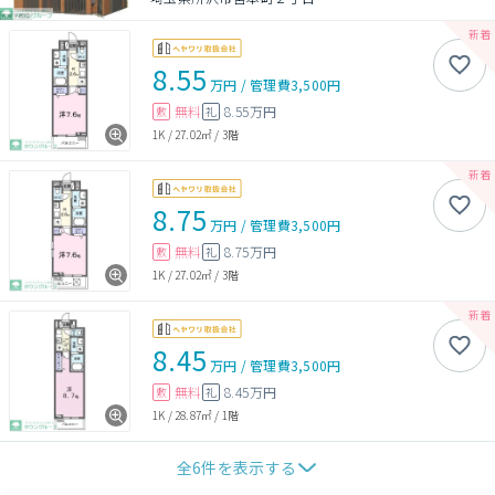
8.55
万円
/
管理費
3,500円
無料
8.55万円
敷
礼
1K
/
27.02㎡
/
3階
8.75
万円
/
管理費
3,500円
無料
8.75万円
敷
礼
1K
/
27.02㎡
/
3階
8.45
万円
/
管理費
3,500円
無料
8.45万円
敷
礼
1K
/
28.87㎡
/
1階
全
6
件を表示する