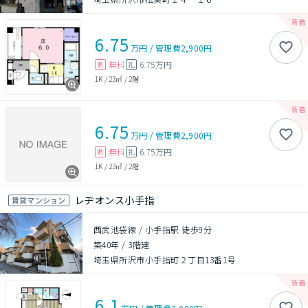
6.75
万円
/
管理費
2,900円
無料
6.75万円
敷
礼
1K
/
23㎡
/
2階
6.75
万円
/
管理費
2,900円
無料
6.75万円
敷
礼
1K
/
23㎡
/
2階
レヂオンス小手指
賃貸マンション
西武池袋線 / 小手指駅 徒歩9分
築40年
/
3階建
埼玉県所沢市小手指町２丁目13番1号
6.1