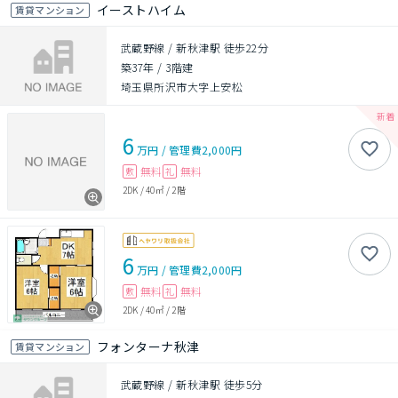
イーストハイム
賃貸マンション
武蔵野線 / 新秋津駅 徒歩22分
築37年
/
3階建
埼玉県所沢市大字上安松
6
万円
/
管理費
2,000円
無料
無料
敷
礼
2DK
/
40㎡
/
2階
6
万円
/
管理費
2,000円
無料
無料
敷
礼
2DK
/
40㎡
/
2階
フォンターナ秋津
賃貸マンション
武蔵野線 / 新秋津駅 徒歩5分