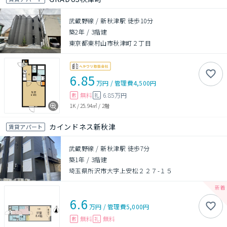
武蔵野線 / 新秋津駅 徒歩10分
築2年
/
3階建
東京都東村山市秋津町２丁目
6.85
万円
/
管理費
4,500円
無料
6.85万円
敷
礼
1K
/
25.94㎡
/
2階
カインドネス新秋津
賃貸アパート
武蔵野線 / 新秋津駅 徒歩7分
築1年
/
3階建
埼玉県所沢市大字上安松２２７-１５
6.6
万円
/
管理費
5,000円
無料
無料
敷
礼