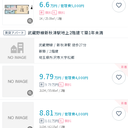
6.6
万円
/
管理費
5,000円
無料
無料
敷
礼
1K
/
25.09㎡
/
1階
武蔵野線新秋津駅地上2階建て築1年未満
賃貸アパート
武蔵野線 / 新秋津駅 徒歩27分
新築
/
2階建
埼玉県所沢市大字松郷
9.79
万円
/
管理費
4,000円
9.79万円
無料
敷
礼
2LDK
/
55.66㎡
/
2階
8.81
万円
/
管理費
4,000円
8.81万円
無料
敷
礼
1LDK
/
42.15㎡
/
1階