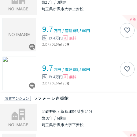
築26年
/
3階建
埼玉県所沢市大字上安松
9.7
万円
/
管理費
5,500円
19.4万円
無料
敷
礼
2LDK
/
56.67㎡
/
3階
9.7
万円
/
管理費
5,500円
19.4万円
無料
敷
礼
2LDK
/
56.67㎡
/
3階
ラフォーレ壱番館
賃貸マンション
武蔵野線 / 新秋津駅 徒歩14分
築38年
/
6階建
埼玉県所沢市大字下安松