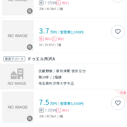
7.5万円
無料
敷
礼
2DK
/
49.58㎡
/
1階
3.7
万円
/
管理費
2,000円
無料
無料
敷
礼
1K
/
19.87㎡
/
1階
ドゥエル所沢A
賃貸アパート
武蔵野線 / 新秋津駅 徒歩32分
築34年
/
2階建
埼玉県所沢市大字牛沼
7.5
万円
/
管理費
3,000円
7.5万円
無料
敷
礼
2DK
/
49.58㎡
/
1階