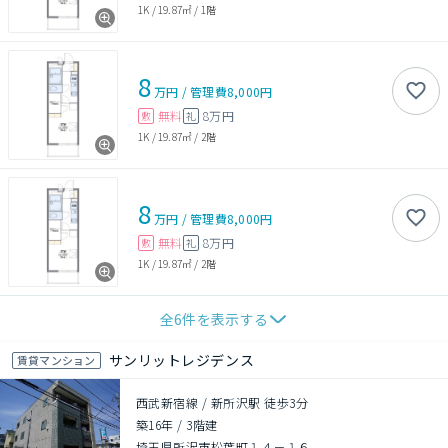
1K
/
19.87㎡
/
1階
8
万円
/
管理費
8,000円
無料
8万円
敷
礼
1K
/
19.87㎡
/
2階
8
万円
/
管理費
8,000円
無料
8万円
敷
礼
1K
/
19.87㎡
/
2階
全
6
件を表示する
サンリットレジデンス
賃貸マンション
西武新宿線 / 新所沢駅 徒歩3分
築16年
/
3階建
埼玉県所沢市松葉町１４－１６