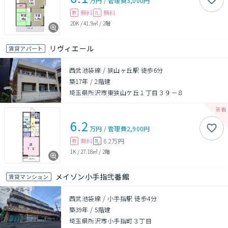
万円
/
管理費
3,000円
無料
無料
敷
礼
2DK
/
41.9㎡
/
2階
リヴィエール
賃貸アパート
西武池袋線 / 狭山ヶ丘駅 徒歩6分
築17年
/
2階建
埼玉県所沢市東狭山ケ丘１丁目３９－８
6.2
万円
/
管理費
2,900円
無料
6.2万円
敷
礼
1K
/
27.18㎡
/
2階
メイゾン小手指弐番館
賃貸マンション
西武池袋線 / 小手指駅 徒歩4分
築39年
/
5階建
埼玉県所沢市小手指町３丁目