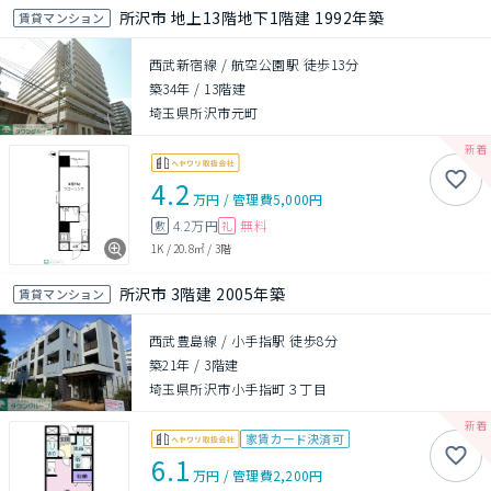
所沢市 地上13階地下1階建 1992年築
賃貸マンション
西武新宿線 / 航空公園駅 徒歩13分
築34年
/
13階建
埼玉県所沢市元町
4.2
万円
/
管理費
5,000円
4.2万円
無料
敷
礼
1K
/
20.8㎡
/
3階
所沢市 3階建 2005年築
賃貸マンション
西武豊島線 / 小手指駅 徒歩8分
築21年
/
3階建
埼玉県所沢市小手指町３丁目
家賃カード決済可
6.1
万円
/
管理費
2,200円