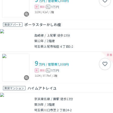
万円
/
管理費
5,000円
無料
9万円
敷
礼
1LDK
/
42㎡
/
2階
ポーラスターかしわ座
賃貸アパート
高崎線 / 上尾駅 徒歩13分
築12年
/
2階建
埼玉県上尾市柏座４丁目8-2
9
万円
/
管理費
7,000円
無料
9万円
敷
礼
1LDK
/
37.79㎡
/
2階
ハイムアトレイユ
賃貸マンション
京浜東北線 / 蕨駅 徒歩13分
築36年
/
3階建
埼玉県川口市芝２丁目24-2