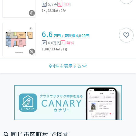
5万円
無料
敷
礼
1K
/
18.51㎡
/
1階
6.6
万円
/
管理費
4,000円
6.6万円
無料
敷
礼
1LDK
/
33.4㎡
/
1階
全
4
件を表示する
同じ市区町村 で探す