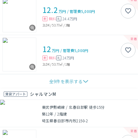
12.2
万円
/
管理費
5,000円
無料
24.4万円
敷
礼
2LDK
/
53.77㎡
/
3階
12
万円
/
管理費
5,000円
無料
24万円
敷
礼
2LDK
/
53.77㎡
/
1階
全
9
件を表示する
シャルマンM
賃貸アパート
東武伊勢崎線 / 北春日部駅 徒歩15分
築12年
/
2階建
埼玉県春日部市内牧2150-2