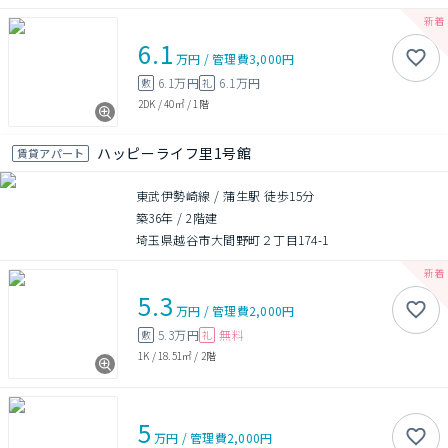
6.1
万円
/
管理費
3,000円
6.1万円
6.1万円
敷
礼
2DK
/
40㎡
/
1階
ハッピーライフ里1号館
賃貸アパート
東武伊勢崎線 / 蒲生駅 徒歩15分
築36年
/
2階建
埼玉県越谷市大間野町２丁目174-1
5.3
万円
/
管理費
2,000円
5.3万円
無料
敷
礼
1K
/
18.51㎡
/
2階
5
万円
/
管理費
2,000円