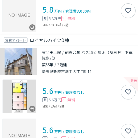
5.8
万円
/
管理費
3,000円
5.8万円
無料
敷
礼
2DK
/
38.88㎡
/
2階
ロイヤルハイツD棟
賃貸アパート
東武東上線 / 朝霞台駅 バス15分 榎木（埼玉県）下車
徒歩2分
築35年
/
2階建
埼玉県新座市畑中３丁目8-12
5.6
万円
/
管理費
なし
5.6万円
無料
敷
礼
2DK
/
33㎡
/
2階
5.6
万円
/
管理費
なし