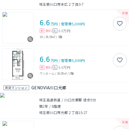
埼玉県川口市末広２丁目3-7
6.6
万円
/
管理費
5,000円
無料
6.6万円
敷
礼
1K
/
26.08㎡
/
3階
6.6
万円
/
管理費
5,000円
無料
6.6万円
敷
礼
ワンルーム
/
26.08㎡
/
3階
GENOVIA川口元郷
賃貸マンション
埼玉高速鉄道 / 川口元郷駅 徒歩5分
築2年
/
8階建
埼玉県川口市元郷２丁目15-27