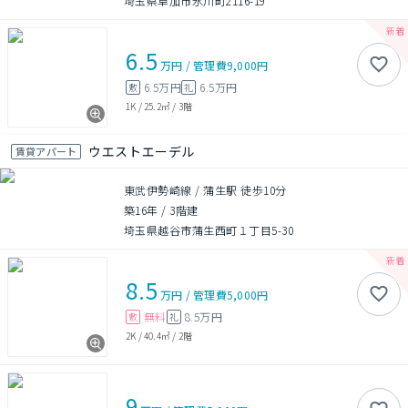
埼玉県草加市氷川町2116-19
6.5
万円
/
管理費
9,000円
6.5万円
6.5万円
敷
礼
1K
/
25.2㎡
/
3階
ウエストエーデル
賃貸アパート
東武伊勢崎線 / 蒲生駅 徒歩10分
築16年
/
3階建
埼玉県越谷市蒲生西町１丁目5-30
8.5
万円
/
管理費
5,000円
無料
8.5万円
敷
礼
2K
/
40.4㎡
/
2階
9