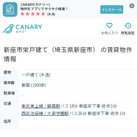
CANARY(カナリー)
物件をアプリでサクサク検索！
インストール
(4.8)
お気に入り
閲覧履歴
新座市栄戸建て（埼玉県新座市） の賃貸物件
情報
建物
一戸建て (木造)
築年数
新築 (1990年)
駐車場
-
交通
東武東上線 / 朝霞駅
バス18分 新座栄下車 徒歩1分
西武池袋線 / 大泉学園駅
バス26分 新座栄下車 徒歩1分
住所