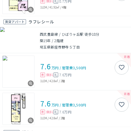
無料
8.7万円
敷
礼
1LDK
/
41.92㎡
/
4階
ラフレシール
賃貸アパート
西武豊島線 / ひばりヶ丘駅 徒歩18分
築15年
/
2階建
埼玉県新座市野寺５丁目
7.6
万円
/
管理費
3,500円
無料
7.6万円
敷
礼
1LDK
/
42.8㎡
/
2階
7.6
万円
/
管理費
3,500円
無料
7.6万円
敷
礼
1LDK
/
42.8㎡
/
2階