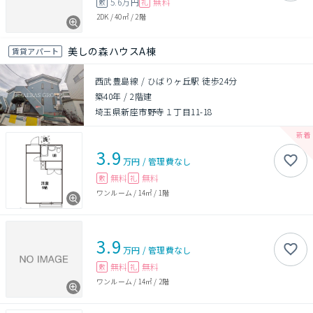
5.6万円
無料
敷
礼
2DK
/
40㎡
/
2階
美しの森ハウスA棟
賃貸アパート
西武豊島線 / ひばりヶ丘駅 徒歩24分
築40年
/
2階建
埼玉県新座市野寺１丁目11-18
3.9
万円
/
管理費
なし
無料
無料
敷
礼
ワンルーム
/
14㎡
/
1階
3.9
万円
/
管理費
なし
無料
無料
敷
礼
ワンルーム
/
14㎡
/
2階