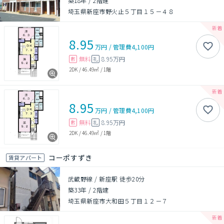
築18年
/
2階建
埼玉県新座市野火止５丁目１５－４８
8.95
万円
/
管理費
4,100円
無料
8.95万円
敷
礼
2DK
/
46.49㎡
/
1階
8.95
万円
/
管理費
4,100円
無料
8.95万円
敷
礼
2DK
/
46.49㎡
/
1階
コーポすずき
賃貸アパート
武蔵野線 / 新座駅 徒歩20分
築33年
/
2階建
埼玉県新座市大和田５丁目１２－７