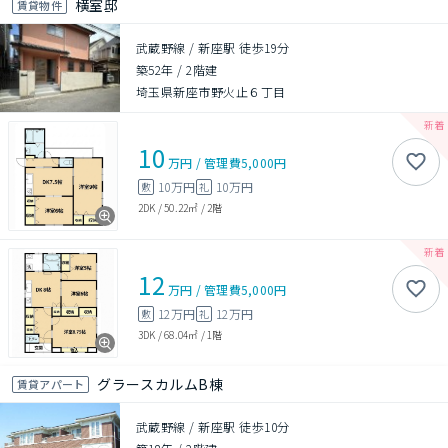
横室邸
賃貸物件
武蔵野線 / 新座駅 徒歩19分
築52年
/
2階建
埼玉県新座市野火止６丁目
10
万円
/
管理費
5,000円
10万円
10万円
敷
礼
2DK
/
50.22㎡
/
2階
12
万円
/
管理費
5,000円
12万円
12万円
敷
礼
3DK
/
68.04㎡
/
1階
グラースカルムB棟
賃貸アパート
武蔵野線 / 新座駅 徒歩10分