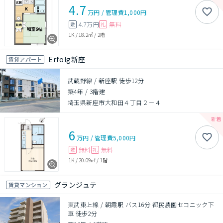
4.7
万円
/
管理費
1,000円
4.7万円
無料
敷
礼
1K
/
18.2㎡
/
2階
Erfolg新座
賃貸アパート
武蔵野線 / 新座駅 徒歩12分
築4年
/
3階建
埼玉県新座市大和田４丁目２－４
6
万円
/
管理費
5,000円
無料
無料
敷
礼
1K
/
20.09㎡
/
1階
グランジュテ
賃貸マンション
東武東上線 / 朝霞駅 バス16分 都民農園セコニック下
車 徒歩2分