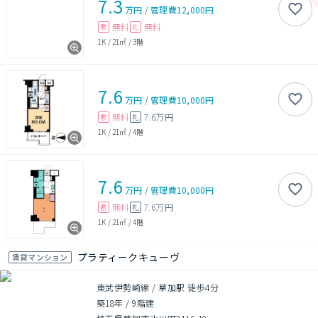
7.3
万円
/
管理費
12,000円
無料
無料
敷
礼
1K
/
21㎡
/
3階
7.6
万円
/
管理費
10,000円
無料
7.6万円
敷
礼
1K
/
21㎡
/
4階
7.6
万円
/
管理費
10,000円
無料
7.6万円
敷
礼
1K
/
21㎡
/
4階
プラティークキューヴ
賃貸マンション
東武伊勢崎線 / 草加駅 徒歩4分
築18年
/
9階建