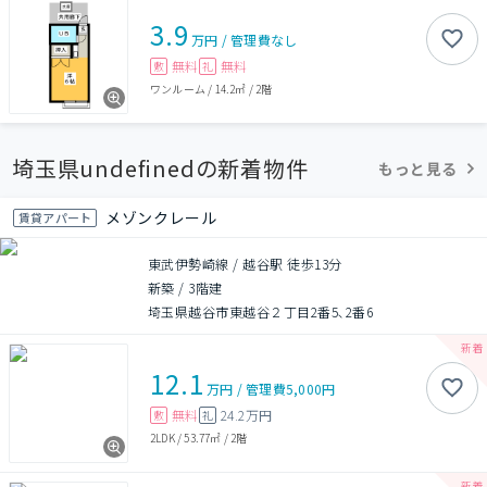
3.9
万円
/
管理費
なし
無料
無料
敷
礼
ワンルーム
/
14.2㎡
/
2階
埼玉県undefinedの新着物件
もっと見る
メゾンクレール
賃貸アパート
東武伊勢崎線 / 越谷駅 徒歩13分
新築
/
3階建
埼玉県越谷市東越谷２丁目2番5､2番6
12.1
万円
/
管理費
5,000円
無料
24.2万円
敷
礼
2LDK
/
53.77㎡
/
2階