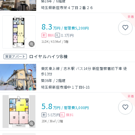
築16年
/
6階建
埼玉県新座市栄４丁目２番２６
8.3
万円
/
管理費
5,200円
無料
8.3万円
敷
礼
1LDK
/
43.94㎡
/
5階
ロイヤルハイツB棟
賃貸アパート
東武東上線 / 志木駅 バス14分 新座警察署前下車 徒
歩13分
築36年
/
2階建
埼玉県新座市畑中１丁目6-18
5.8
万円
/
管理費
3,000円
5.8万円
無料
敷
礼
2DK
/
38㎡
/
2階