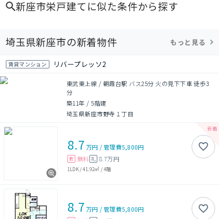
新座市栄戸建て
に似た条件から探す
埼玉県新座市の新着物件
もっと見る
リバープレッソ2
賃貸マンション
東武東上線 / 朝霞台駅 バス25分 火の見下下車 徒歩3
分
築11年
/
5階建
埼玉県新座市野寺１丁目
8.7
万円
/
管理費
5,800円
無料
8.7万円
敷
礼
1LDK
/
41.92㎡
/
4階
8.7
万円
/
管理費
5,800円