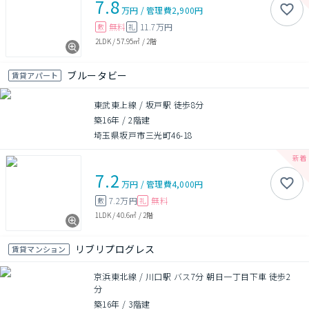
7.8
万円
/
管理費
2,900円
無料
11.7万円
敷
礼
2LDK
/
57.95㎡
/
2階
ブルータビー
賃貸アパート
東武東上線 / 坂戸駅 徒歩8分
築16年
/
2階建
埼玉県坂戸市三光町46-18
7.2
万円
/
管理費
4,000円
7.2万円
無料
敷
礼
1LDK
/
40.6㎡
/
2階
リブリプログレス
賃貸マンション
京浜東北線 / 川口駅 バス7分 朝日一丁目下車 徒歩2
分
築16年
/
3階建