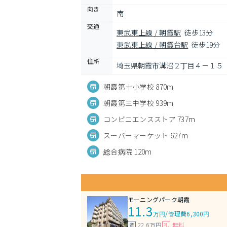
向き
南
交通
東武東上線 / 朝霞駅
徒歩13分
東武東上線 / 朝霞台駅
徒歩19分
住所
埼玉県朝霞市溝沼２丁目４－１５
朝霞第十小学校 870m
朝霞第三中学校 939m
コンビニエンスストア 737m
スーパーマーケット 627m
総合病院 120m
モーニングパーク朝霞
11.3
万円
/
管理費6,300円
22.6万円
無料
敷
礼