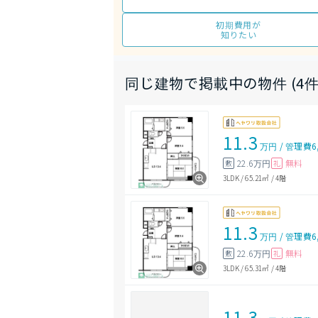
初期費用が
知りたい
同じ建物で掲載中の物件 (4件
11.3
万円
/
管理費
6
22.6万円
無料
敷
礼
3LDK
/
65.21㎡
/
4階
11.3
万円
/
管理費
6
22.6万円
無料
敷
礼
3LDK
/
65.31㎡
/
4階
11.3