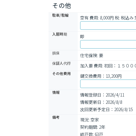
その他
駐車/駐輪
空有 費用: 8,000円 税: 税込み
入居時期
即
損保
住宅保険: 要
保証人代行
加入要 費用: 初回：１５０
その他費用
鍵交換費用：13,200円
情報
情報登録日：2026/4/11
情報更新日：2026/8/8
次回更新予定日：2026/8/15
備考
現況: 空家

契約期間: 2年

総戸数: 63戸
