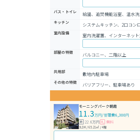
バス・トイレ
給湯、追焚機能浴室、温水洗
キッチン
システムキッチン、2口コン
室内設備
室内洗濯置、インターネット
部屋の特徴
バルコニー、二階以上
共用部
敷地内駐車場
その他の特徴
バリアフリー、駐車場あり
モーニングパーク朝霞
11.3
万円
/
管理費6,300円
22.6万円
無料
敷
礼
3LDK / 65.21㎡ / 4階