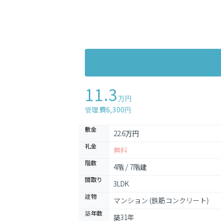
11.3
万円
管理費6,300円
敷金
22.6万円
礼金
無料
階数
4階 / 7階建
間取り
3LDK
建物
マンション (鉄筋コンクリート)
築年数
築31年