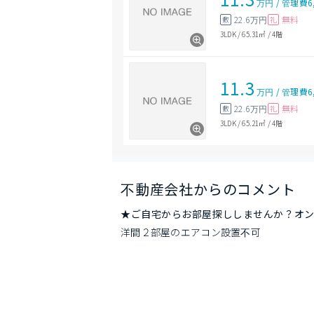
万円
/
管理費
6
22.6万円
無料
敷
礼
3LDK
/
65.31㎡
/
4階
11.3
万円
/
管理費
6
22.6万円
無料
敷
礼
3LDK
/
65.21㎡
/
4階
不動産会社からのコメント
★ご自宅からお部屋探ししませんか？オ
洋間２部屋のエアコン設置不可