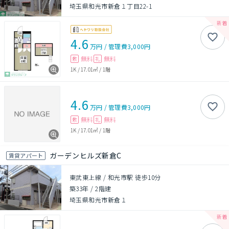
埼玉県和光市新倉１丁目22-1
4.6
万円
/
管理費
3,000円
無料
無料
敷
礼
1K
/
17.01㎡
/
1階
4.6
万円
/
管理費
3,000円
無料
無料
敷
礼
1K
/
17.01㎡
/
1階
ガーデンヒルズ新倉C
賃貸アパート
東武東上線 / 和光市駅 徒歩10分
築33年
/
2階建
埼玉県和光市新倉１