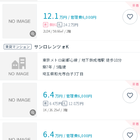
12.1
万円
/
管理費
6,000円
無料
24.2万円
敷
礼
2LDK
/
58.66㎡
/
2階
サンロレンツォK
賃貸マンション
東京メトロ副都心線 / 地下鉄成増駅 徒歩18分
築7年
/
5階建
埼玉県和光市白子3丁目
6.4
万円
/
管理費
6,000円
6.4万円
12.8万円
敷
礼
1K
/
26.25㎡
/
3階
6.4
万円
/
管理費
6,000円