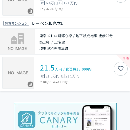
6.4万円
12.8万円
敷
礼
1K
/
26.25㎡
/
2階
レーベン和光本町
賃貸マンション
東京メトロ副都心線 / 地下鉄成増駅 徒歩29分
築13年
/
12階建
埼玉県和光市本町
21.5
万円
/
管理費
15,000円
21.5万円
21.5万円
敷
礼
2LDK
/
70.48㎡
/
10階