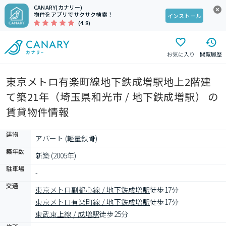
CANARY(カナリー)
物件をアプリでサクサク検索！
インストール
(4.8)
お気に入り
閲覧履歴
東京メトロ有楽町線地下鉄成増駅地上2階建
て築21年（埼玉県和光市 / 地下鉄成増駅） の
賃貸物件情報
建物
アパート (軽量鉄骨)
築年数
新築 (2005年)
駐車場
-
交通
東京メトロ副都心線 / 地下鉄成増駅
徒歩17分
東京メトロ有楽町線 / 地下鉄成増駅
徒歩17分
東武東上線 / 成増駅
徒歩25分