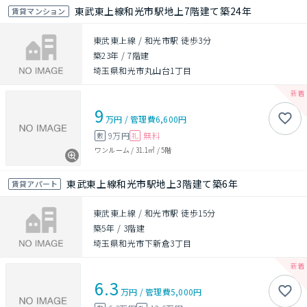
東武東上線和光市駅地上7階建て築24年
賃貸マンション
東武東上線 / 和光市駅 徒歩3分
築23年
/
7階建
埼玉県和光市丸山台1丁目
9
万円
/
管理費
6,600円
9万円
無料
敷
礼
ワンルーム
/
31.1㎡
/
5階
東武東上線和光市駅地上3階建て築6年
賃貸アパート
東武東上線 / 和光市駅 徒歩15分
築5年
/
3階建
埼玉県和光市下新倉3丁目
6.3
万円
/
管理費
5,000円