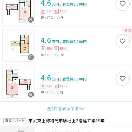
4.6
万円
/
管理費
3,000円
無料
無料
敷
礼
1K
/
17.01㎡
/
1階
4.6
万円
/
管理費
3,000円
無料
無料
敷
礼
1K
/
17.01㎡
/
1階
4.6
万円
/
管理費
3,000円
無料
無料
敷
礼
1K
/
17.01㎡
/
2階
全
4
件を表示する
東武東上線和光市駅地上2階建て築19年
賃貸アパート