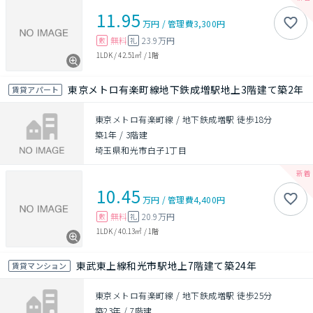
11.95
万円
/
管理費
3,300円
無料
23.9万円
敷
礼
1LDK
/
42.51㎡
/
1階
東京メトロ有楽町線地下鉄成増駅地上3階建て築2年
賃貸アパート
東京メトロ有楽町線 / 地下鉄成増駅 徒歩18分
築1年
/
3階建
埼玉県和光市白子1丁目
10.45
万円
/
管理費
4,400円
無料
20.9万円
敷
礼
1LDK
/
40.13㎡
/
1階
東武東上線和光市駅地上7階建て築24年
賃貸マンション
東京メトロ有楽町線 / 地下鉄成増駅 徒歩25分
築23年
/
7階建