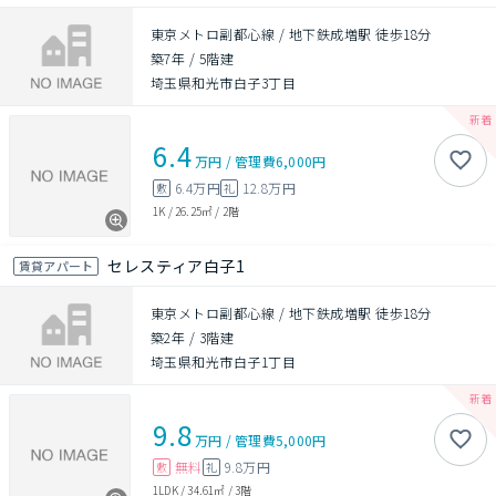
東京メトロ副都心線 / 地下鉄成増駅 徒歩18分
築7年
/
5階建
埼玉県和光市白子3丁目
6.4
万円
/
管理費
6,000円
6.4万円
12.8万円
敷
礼
1K
/
26.25㎡
/
2階
セレスティア白子1
賃貸アパート
東京メトロ副都心線 / 地下鉄成増駅 徒歩18分
築2年
/
3階建
埼玉県和光市白子1丁目
9.8
万円
/
管理費
5,000円
無料
9.8万円
敷
礼
1LDK
/
34.61㎡
/
3階