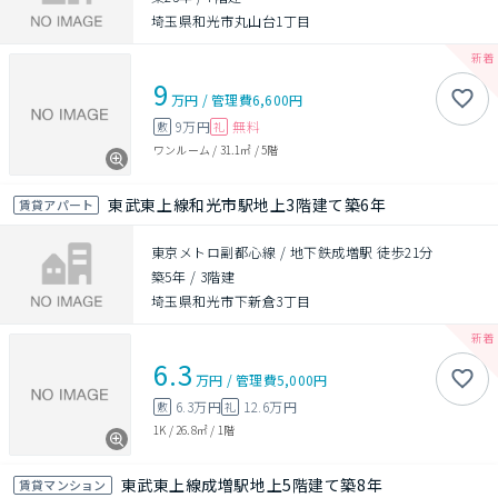
埼玉県和光市丸山台1丁目
9
万円
/
管理費
6,600円
9万円
無料
敷
礼
ワンルーム
/
31.1㎡
/
5階
東武東上線和光市駅地上3階建て築6年
賃貸アパート
東京メトロ副都心線 / 地下鉄成増駅 徒歩21分
築5年
/
3階建
埼玉県和光市下新倉3丁目
6.3
万円
/
管理費
5,000円
6.3万円
12.6万円
敷
礼
1K
/
26.8㎡
/
1階
東武東上線成増駅地上5階建て築8年
賃貸マンション