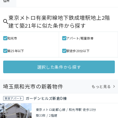
住所
東京メトロ有楽町線地下鉄成増駅地上2階
建て築21年
に似た条件から探す
和光市
アパート/軽量鉄骨
築25年以下
駅徒歩20分以下
選択した条件から探す
埼玉県和光市の新着物件
もっと見る
ガーデンヒルズ新倉D棟
賃貸アパート
東京メトロ副都心線 / 和光市駅 徒歩10分
築33年
/
2階建