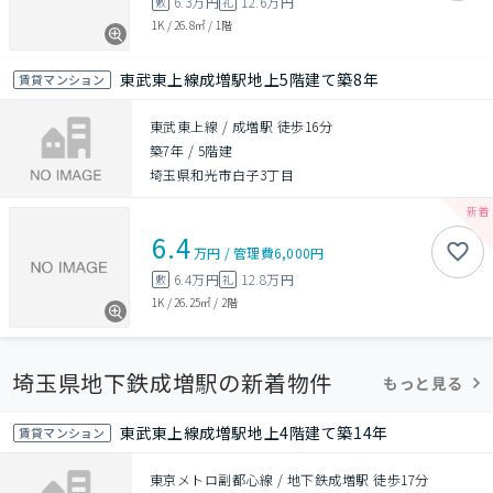
6.3万円
12.6万円
敷
礼
1K
/
26.8㎡
/
1階
東武東上線成増駅地上5階建て築8年
賃貸マンション
東武東上線 / 成増駅 徒歩16分
築7年
/
5階建
埼玉県和光市白子3丁目
6.4
万円
/
管理費
6,000円
6.4万円
12.8万円
敷
礼
1K
/
26.25㎡
/
2階
埼玉県地下鉄成増駅の新着物件
もっと見る
東武東上線成増駅地上4階建て築14年
賃貸マンション
東京メトロ副都心線 / 地下鉄成増駅 徒歩17分