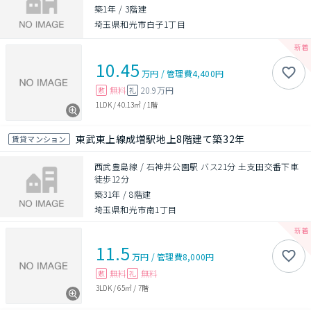
築1年
/
3階建
埼玉県和光市白子1丁目
10.45
万円
/
管理費
4,400円
無料
20.9万円
敷
礼
1LDK
/
40.13㎡
/
1階
東武東上線成増駅地上8階建て築32年
賃貸マンション
西武豊島線 / 石神井公園駅 バス21分 土支田交番下車
徒歩12分
築31年
/
8階建
埼玉県和光市南1丁目
11.5
万円
/
管理費
8,000円
無料
無料
敷
礼
3LDK
/
65㎡
/
7階