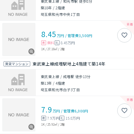
東武東上線 / 和光市駅 徒歩8分
築18年
/
2階建
埼玉県和光市中央1丁目
8.45
万円
/
管理費
3,500円
無料
8.45万円
敷
礼
1K
/
27.18㎡
/
2階
東武東上線成増駅地上4階建て築14年
賃貸マンション
東武東上線 / 成増駅 徒歩13分
築13年
/
4階建
埼玉県和光市白子3丁目
7.9
万円
/
管理費
6,000円
7.9万円
15.8万円
敷
礼
1K
/
25.92㎡
/
2階