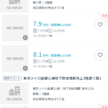
築13年
/
4階建
埼玉県和光市白子3丁目
7.9
万円
/
管理費
6,000円
7.9万円
15.8万円
敷
礼
1K
/
25.92㎡
/
2階
8.1
万円
/
管理費
6,000円
8.1万円
16.2万円
敷
礼
1K
/
25.92㎡
/
4階
東京メトロ副都心線地下鉄成増駅地上3階建て築1年未満
賃貸アパート
東京メトロ副都心線 / 地下鉄成増駅 徒歩12分
新築
/
3階建
埼玉県和光市白子2丁目