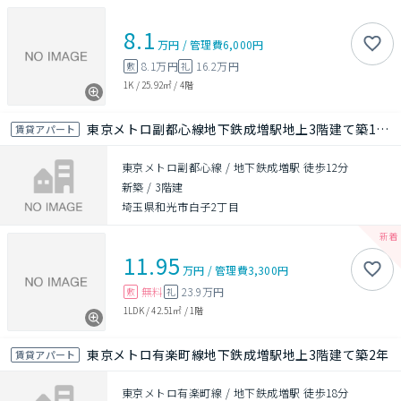
8.1
万円
/
管理費
6,000円
8.1万円
16.2万円
敷
礼
1K
/
25.92㎡
/
4階
東京メトロ副都心線地下鉄成増駅地上3階建て築1年未満
賃貸アパート
東京メトロ副都心線 / 地下鉄成増駅 徒歩12分
新築
/
3階建
埼玉県和光市白子2丁目
11.95
万円
/
管理費
3,300円
無料
23.9万円
敷
礼
1LDK
/
42.51㎡
/
1階
東京メトロ有楽町線地下鉄成増駅地上3階建て築2年
賃貸アパート
東京メトロ有楽町線 / 地下鉄成増駅 徒歩18分