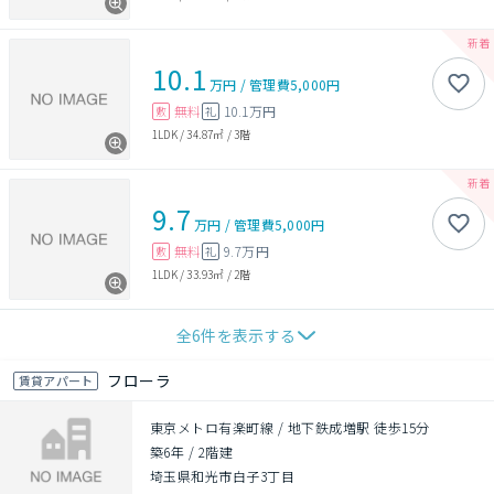
10.1
万円
/
管理費
5,000円
無料
10.1万円
敷
礼
1LDK
/
34.87㎡
/
3階
9.7
万円
/
管理費
5,000円
無料
9.7万円
敷
礼
1LDK
/
33.93㎡
/
2階
全
6
件を表示する
フローラ
賃貸アパート
東京メトロ有楽町線 / 地下鉄成増駅 徒歩15分
築6年
/
2階建
埼玉県和光市白子3丁目