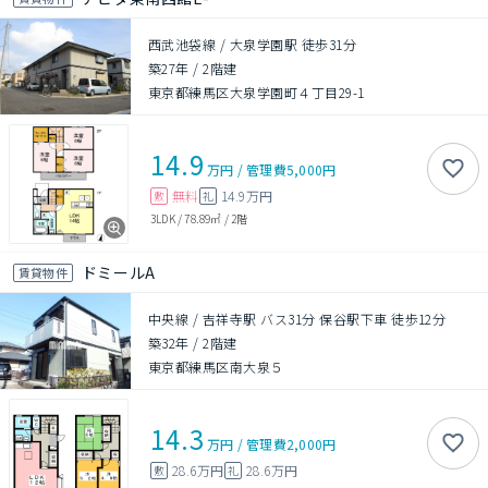
西武池袋線 / 大泉学園駅 徒歩31分
築27年
/
2階建
東京都練馬区大泉学園町４丁目29-1
14.9
万円
/
管理費
5,000円
無料
14.9万円
敷
礼
3LDK
/
78.89㎡
/
2階
ドミールA
賃貸物件
中央線 / 吉祥寺駅 バス31分 保谷駅下車 徒歩12分
築32年
/
2階建
東京都練馬区南大泉５
14.3
万円
/
管理費
2,000円
28.6万円
28.6万円
敷
礼