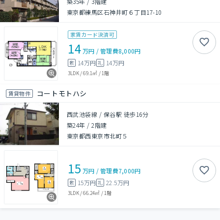
築35年
/
3階建
東京都練馬区石神井町６丁目17-10
家賃カード決済可
14
万円
/
管理費
8,000円
14万円
14万円
敷
礼
3LDK
/
69.1㎡
/
1階
コートモトハシ
賃貸物件
西武池袋線 / 保谷駅 徒歩16分
築24年
/
2階建
東京都西東京市北町５
15
万円
/
管理費
7,000円
15万円
22.5万円
敷
礼
3LDK
/
66.24㎡
/
1階