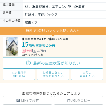
室内設備
BS、洗濯機置場、エアコン、室内洗濯置
共用部
駐輪場、宅配ボックス
その他の特徴
都市ガス
無料で10秒! カンタンお問い合わせ
練馬区南大泉4丁目 2階建 2020年築
15
万円
/
管理費3,000円
無料
30万円
敷
礼
2LDK / 54.65㎡ / 1階
最新の空室状況が知りたい
初期費用が
お部屋の詳しい
実際に
知りたい
情報を知りたい
見学したい
素敵な物件を見つけたらシェアしよう！
LINEで共有
URLをコピー