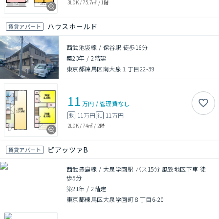
3LDK
/
75.7㎡
/
1階
ハウスホールド
賃貸アパート
西武池袋線 / 保谷駅 徒歩16分
築23年
/
2階建
東京都練馬区南大泉１丁目22-39
11
万円
/
管理費
なし
11万円
11万円
敷
礼
2LDK
/
74㎡
/
2階
ピアッツァB
賃貸アパート
西武豊島線 / 大泉学園駅 バス15分 風致地区下車 徒
歩5分
築21年
/
2階建
東京都練馬区大泉学園町８丁目6-20