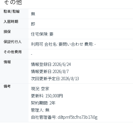
その他
駐車/駐輪
無
入居時期
即
損保
住宅保険: 要
保証代行人
利用可 会社名: 要問い合わせ 費用: -
その他費用
-
情報
情報登録日:
2026/6/24
情報更新日:
2026/8/7
次回更新予定日:
2026/8/13
備考
現況: 空家

更新料: 150,000円

契約期間: 2年

管理人: 無

自社管理番号: d8tpmf5tcfhs73b17i0g