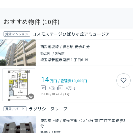
おすすめ物件 (
10
件)
コスモステージひばりヶ丘アミュージア
賃貸マンション
西武池袋線 / 保谷駅 徒歩41分
築23年
/
9階建
埼玉県新座市栗原１丁目6-19
14
万円
/
管理費
10,000円
14万円
14万円
敷
礼
2SLDK
/
84.47㎡
/
4階
ラグリシーヌレーブ
賃貸アパート
東武東上線 / 和光市駅 バス14分 南1丁目下車 徒歩3
分
新築
/
3階建