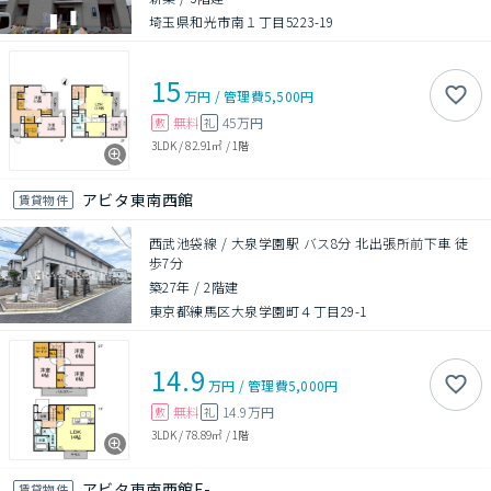
埼玉県和光市南１丁目5223-19
15
万円
/
管理費
5,500円
無料
45万円
敷
礼
3LDK
/
82.91㎡
/
1階
アビタ東南西館
賃貸物件
西武池袋線 / 大泉学園駅 バス8分 北出張所前下車 徒
歩7分
築27年
/
2階建
東京都練馬区大泉学園町４丁目29-1
14.9
万円
/
管理費
5,000円
無料
14.9万円
敷
礼
3LDK
/
78.89㎡
/
1階
アビタ東南西館E-
賃貸物件