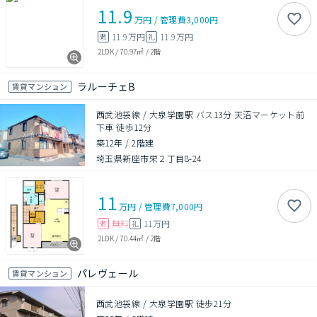
11.9
万円
/
管理費
3,000円
11.9万円
11.9万円
敷
礼
2LDK
/
70.97㎡
/
2階
ラルーチェB
賃貸マンション
西武池袋線 / 大泉学園駅 バス13分 天沼マーケット前
下車 徒歩12分
築12年
/
2階建
埼玉県新座市栄２丁目8-24
11
万円
/
管理費
7,000円
無料
11万円
敷
礼
2LDK
/
70.44㎡
/
2階
パレヴェール
賃貸マンション
西武池袋線 / 大泉学園駅 徒歩21分