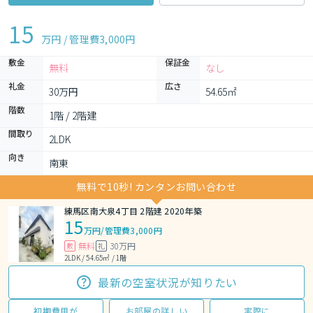
15
万円 / 管理費
3,000円
敷金
保証金
無料
なし
礼金
広さ
30万円
54.65㎡
階数
1階 / 2階建
間取り
2LDK 
向き
南東
無料で10秒! カンタンお問い合わせ
練馬区南大泉4丁目 2階建 2020年築
15
万円
/
管理費3,000円
無料
30万円
敷
礼
2LDK / 54.65㎡ / 1階
最新の空室状況が知りたい
初期費用が
お部屋の詳しい
実際に