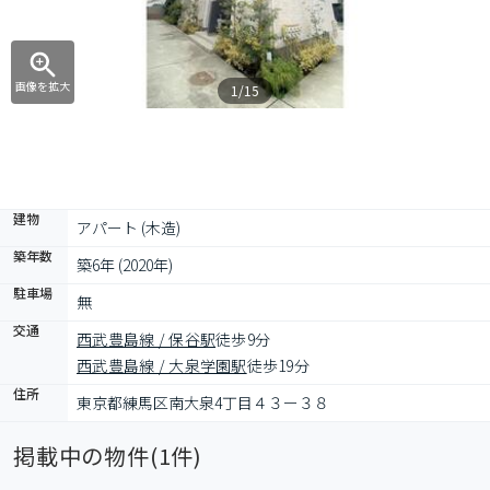
画像を拡大
1/15
建物
アパート (木造)
築年数
築6年 (2020年)
駐車場
無
交通
西武豊島線 / 保谷駅
徒歩9分
西武豊島線 / 大泉学園駅
徒歩19分
住所
東京都練馬区南大泉4丁目４３ー３８
掲載中の物件(
1
件)