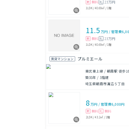
無料
23万円
敷
礼
1LDK
/
40.69㎡
/
1階
11.5
万円
/
管理費
6,0
無料
23万円
敷
礼
1LDK
/
40.69㎡
/
1階
プルミエール
賃貸マンション
東武東上線 / 朝霞駅 徒歩1
築38年
/
3階建
埼玉県朝霞市溝沼５丁目
8
万円
/
管理費
6,000円
無料
無料
敷
礼
2LDK
/
43.2㎡
/
1階