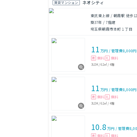
ネオシティ
賃貸マンション
東武東上線 / 朝霞駅 徒歩1
築37年
/
7階建
埼玉県朝霞市本町１丁目
11
万円
/
管理費
8,000円
無料
無料
敷
礼
3LDK
/
62㎡
/
4階
11
万円
/
管理費
8,000円
無料
無料
敷
礼
3LDK
/
62㎡
/
4階
10.8
万円
/
管理費
8,0
無料
無料
敷
礼