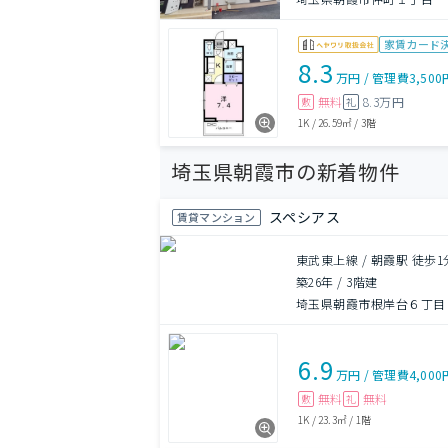
家賃カード
8.3
万円
/
管理費
3,500
無料
8.3万円
敷
礼
1K
/
26.59㎡
/
3階
埼玉県朝霞市の新着物件
スペシアス
賃貸マンション
東武東上線 / 朝霞駅 徒歩1
築26年
/
3階建
埼玉県朝霞市根岸台６丁目
6.9
万円
/
管理費
4,000
無料
無料
敷
礼
1K
/
23.3㎡
/
1階