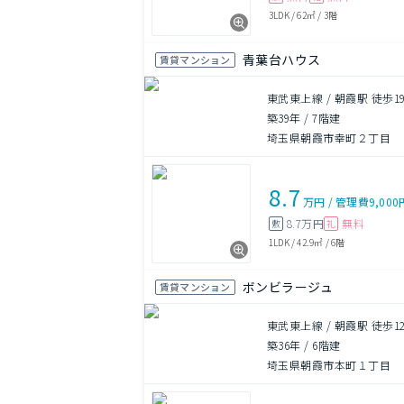
3LDK
/
62㎡
/
3階
青葉台ハウス
賃貸マンション
東武東上線 / 朝霞駅 徒歩1
築39年
/
7階建
埼玉県朝霞市幸町２丁目
8.7
万円
/
管理費
9,000
8.7万円
無料
敷
礼
1LDK
/
42.9㎡
/
6階
ボンビラージュ
賃貸マンション
東武東上線 / 朝霞駅 徒歩1
築36年
/
6階建
埼玉県朝霞市本町１丁目