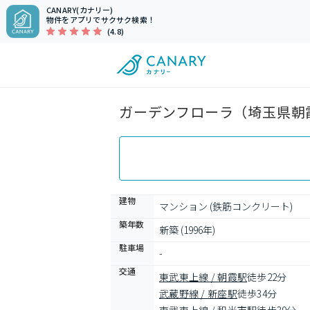
CANARY(カナリー)
物件をアプリでサクサク検索！
(4.8)
ガーデンフローラ（埼玉県朝霞
建物
マンション (鉄筋コンクリート)
築年数
新築 (1996年)
駐車場
-
交通
東武東上線 / 朝霞駅
徒歩22分
武蔵野線 / 新座駅
徒歩34分