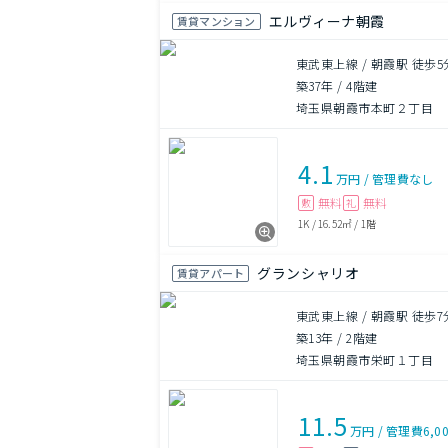
エルヴィーナ朝霞
賃貸マンション
東武東上線 / 朝霞駅 徒歩5
築37年
/
4階建
埼玉県朝霞市本町２丁目
4.1
万円
/
管理費
なし
無料
無料
敷
礼
1K
/
16.52㎡
/
1階
グランシャリオ
賃貸アパート
東武東上線 / 朝霞駅 徒歩7
築13年
/
2階建
埼玉県朝霞市栄町１丁目
11.5
万円
/
管理費
6,0