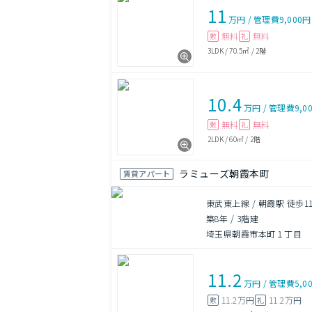
11
万円
/
管理費
9,000円
無料
無料
敷
礼
3LDK
/
70.5㎡
/
2階
10.4
万円
/
管理費
9,0
無料
無料
敷
礼
2LDK
/
60㎡
/
2階
ラミューズ朝霞本町
賃貸アパート
東武東上線 / 朝霞駅 徒歩1
築8年
/
3階建
埼玉県朝霞市本町１丁目
11.2
万円
/
管理費
5,0
11.2万円
11.2万円
敷
礼