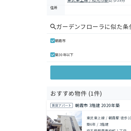
東武東上線 / 和光市駅
徒歩39分
住所
ガーデンフローラ
に似た条
朝霞市
築30年以下
おすすめ物件 (
1
件)
朝霞市 3階建 2020年築
賃貸アパート
東武東上線 / 朝霞駅 徒歩1
築6年
/
3階建
埼玉県朝霞市仲町１丁目