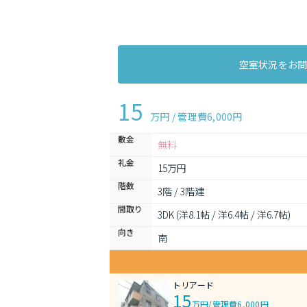
空室状況をお
15
万円 / 管理費
6,000円
敷金
無料
礼金
15万円
階数
3階 / 3階建
間取り
3DK (洋8.1帖 / 洋6.4帖 / 洋6.7帖)
向き
南
トリアード
15
万円
/
管理費6,000円