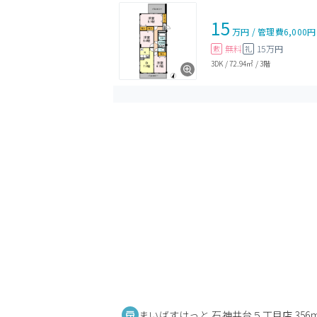
15
万円
/
管理費
6,000円
無料
15万円
敷
礼
3DK
/
72.94㎡
/
3階
まいばすけっと 石神井台５丁目店 356