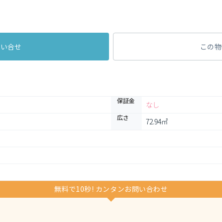
問い合せ
この物
保証金
なし
広さ
72.94㎡
無料で10秒! カンタンお問い合わせ