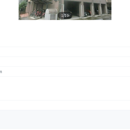
1/10
m