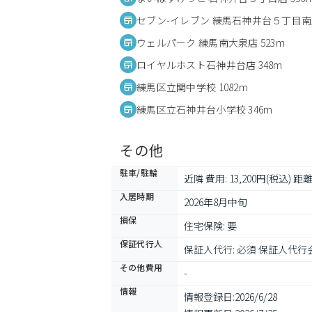
セブン-イレブン 練馬石神井台５丁目南店
ウェルパーク 練馬南大泉店 523m
ロイヤルホスト石神井台店 348m
練馬区立関中学校 1082m
練馬区立石神井台小学校 346m
その他
駐車/駐輪
近隣 費用: 13,200円(税込) 距離:
入居時期
2026年8月中旬
損保
住宅保険: 要
保証代行人
保証人代行: 必須 保証人代行会
その他費用
-
情報
情報登録日:
2026/6/28