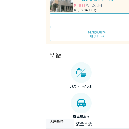
無料
15万円
敷
礼
3DK / 72.94㎡ / 3階
初期費用が
知りたい
特徴
バス・トイレ別
駐車場あり
入居条件
敷金不要