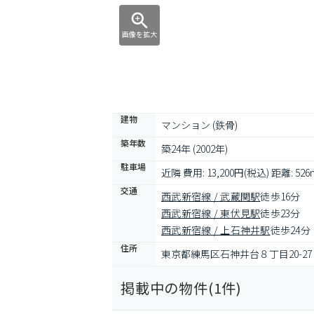
画像を拡大
建物
マンション (鉄骨)
築年数
築24年 (2002年)
駐車場
近隣 費用: 13,200円(税込) 距離: 526
交通
西武新宿線 / 武蔵関駅
徒歩16分
西武新宿線 / 東伏見駅
徒歩23分
西武新宿線 / 上石神井駅
徒歩24分
住所
東京都練馬区石神井台８丁目20-27
掲載中の物件(
1
件)