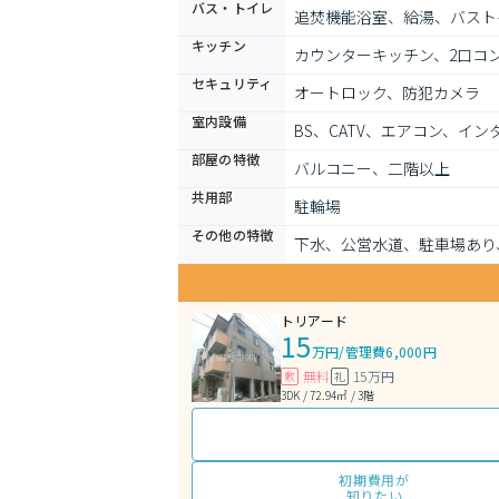
バス・トイレ
追焚機能浴室、給湯、バスト
キッチン
カウンターキッチン、2口コ
セキュリティ
オートロック、防犯カメラ
室内設備
BS、CATV、エアコン、イ
部屋の特徴
バルコニー、二階以上
共用部
駐輪場
その他の特徴
下水、公営水道、駐車場あり
トリアード
15
万円
/
管理費6,000円
無料
15万円
敷
礼
3DK / 72.94㎡ / 3階
初期費用が
知りたい