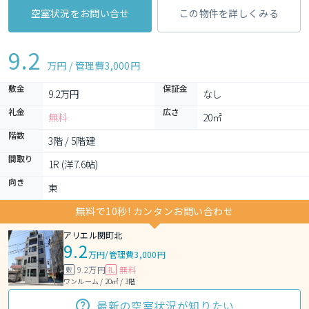
空室状況をお問い合せ
この物件を詳しくみる
9.2
万円 / 管理費
3,000円
敷金
保証金
9.2万円
なし
礼金
広さ
無料
20㎡
階数
3階 / 5階建
間取り
1R (洋7.6帖)
向き
東
無料で10秒! カンタンお問い合わせ
アリエル関町北
9.2
万円
/
管理費3,000円
9.2万円
無料
敷
礼
ワンルーム / 20㎡ / 3階
最新の空室状況が知りたい