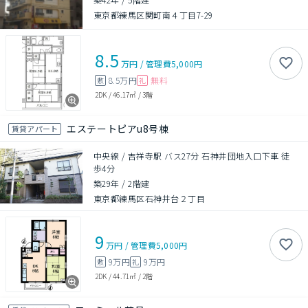
東京都練馬区関町南４丁目7-29
8.5
万円
/
管理費
5,000円
8.5万円
無料
敷
礼
2DK
/
46.17㎡
/
3階
エステートピアu8号棟
賃貸アパート
中央線 / 吉祥寺駅 バス27分 石神井団地入口下車 徒
歩4分
築29年
/
2階建
東京都練馬区石神井台２丁目
9
万円
/
管理費
5,000円
9万円
9万円
敷
礼
2DK
/
44.71㎡
/
2階