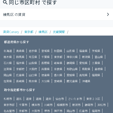
同じ市区町村 で探す
練馬区 の賃貸
賃貸Canary
/
東京都
/
練馬区
/
武蔵関駅
/
都道府県から探す
北海道
青森県
岩手県
宮城県
秋田県
山形県
福島県
茨城県
栃木県
群馬県
埼玉県
千葉県
東京都
神奈川県
新潟県
富山県
石川県
福井県
山梨県
長野県
岐阜県
静岡県
愛知県
三重県
滋賀県
京都府
大阪府
兵庫県
奈良県
和歌山県
鳥取県
島根県
岡山県
広島県
山口県
徳島県
香川県
愛媛県
高知県
福岡県
佐賀県
長崎県
熊本県
大分県
宮崎県
鹿児島県
沖縄県
政令指定都市から探す
札幌市
道北
道東
道南
道央
仙台市
さいたま市
東京２３区
東京市部
千葉市
横浜市
川崎市
相模原市
新潟市
静岡市
浜松市
名古屋市
京都市
大阪市
堺市
神戸市
岡山市
広島市
福岡市