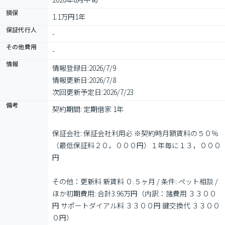
損保
1.1万円1年
保証代行人
-
その他費用
-
情報
情報登録日:
2026/7/9
情報更新日:
2026/7/8
次回更新予定日:
2026/7/23
備考
契約期間: 定期借家 1年

保証会社: 保証会社利用必 ※契約時月額賃料の５０％
（最低保証料２０，０００円）１年毎に１３，０００
円

その他：更新料 新賃料 ０.５ヶ月 / 条件: ペット相談 / 
ほか初期費用: 合計3.96万円（内訳：諸費用 ３３００
円 サポートダイアル料 ３３００円 鍵交換代 ３３００
０円）