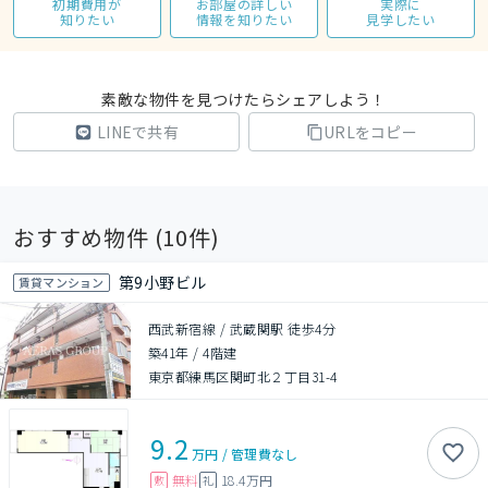
初期費用が
お部屋の詳しい
実際に
知りたい
情報を知りたい
見学したい
素敵な物件を見つけたらシェアしよう！
LINEで共有
URLをコピー
おすすめ物件 (
10
件)
第9小野ビル
賃貸マンション
西武新宿線 / 武蔵関駅 徒歩4分
築41年
/
4階建
東京都練馬区関町北２丁目31-4
9.2
万円
/
管理費
なし
無料
18.4万円
敷
礼