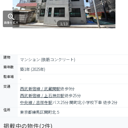
画像を拡大
1/13
建物
マンション (鉄筋コンクリート)
築年数
築1年 (2025年)
駐車場
-
交通
西武新宿線 / 武蔵関駅
徒歩9分
西武新宿線 / 上石神井駅
徒歩25分
中央線 / 吉祥寺駅
バス25分 関町北小学校下車 徒歩2分
住所
東京都練馬区関町北５
掲載中の物件(
2
件)