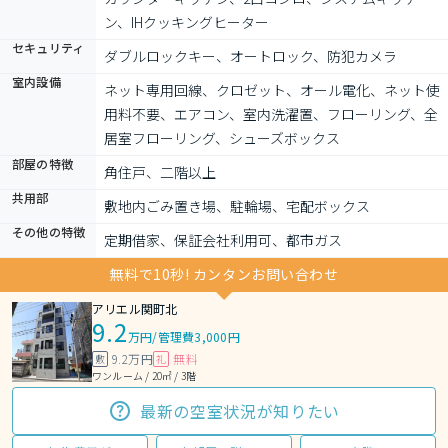
ン、IHクッキングヒーター
セキュリティ
ダブルロックキー、オートロック、防犯カメラ
室内設備
ネット専用回線、クロゼット、オール電化、ネット使
用料不要、エアコン、室内洗濯置、フローリング、全
居室フローリング、シューズボックス
部屋の特徴
角住戸、二階以上
共用部
敷地内ごみ置き場、駐輪場、宅配ボックス
その他の特徴
定期借家、保証会社利用可、都市ガス
無料で10秒! カンタンお問い合わせ
アリエル関町北
9.2
万円
/
管理費3,000円
9.2万円
無料
敷
礼
ワンルーム / 20㎡ / 3階
最新の空室状況が知りたい