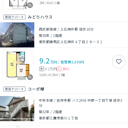
2DK
/
42㎡
/
1階
みどりハウス
賃貸アパート
西武新宿線 / 上石神井駅 徒歩10分
築38年
/
2階建
東京都練馬区上石神井４丁目２９－３１
9.2
万円
/
管理費
3,000円
9.2万円
無料
敷
礼
1LDK
/
41.55㎡
/
1階
コーポ欅
賃貸アパート
中央本線 / 吉祥寺駅 バス26分 中原一丁目下車 徒歩3
分
築32年
/
2階建
東京都三鷹市新川１丁目