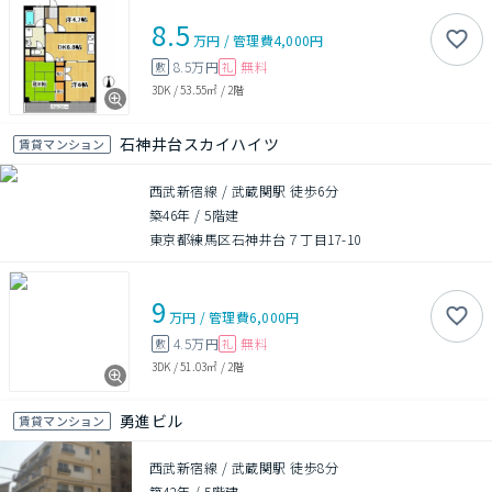
8.5
万円
/
管理費
4,000円
8.5万円
無料
敷
礼
3DK
/
53.55㎡
/
2階
石神井台スカイハイツ
賃貸マンション
西武新宿線 / 武蔵関駅 徒歩6分
築46年
/
5階建
東京都練馬区石神井台７丁目17-10
9
万円
/
管理費
6,000円
4.5万円
無料
敷
礼
3DK
/
51.03㎡
/
2階
勇進ビル
賃貸マンション
西武新宿線 / 武蔵関駅 徒歩8分
築42年
/
5階建