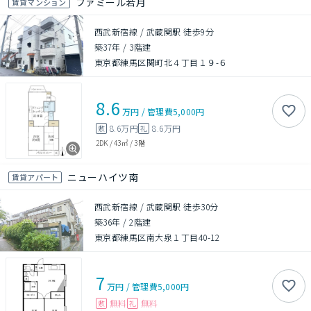
ファミール若月
賃貸マンション
西武新宿線 / 武蔵関駅 徒歩9分
築37年
/
3階建
東京都練馬区関町北４丁目１９-６
8.6
万円
/
管理費
5,000円
8.6万円
8.6万円
敷
礼
2DK
/
43㎡
/
3階
ニューハイツ南
賃貸アパート
西武新宿線 / 武蔵関駅 徒歩30分
築36年
/
2階建
東京都練馬区南大泉１丁目40-12
7
万円
/
管理費
5,000円
無料
無料
敷
礼