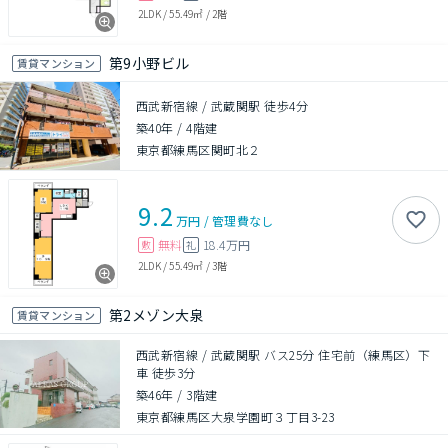
2LDK
/
55.49㎡
/
2階
第9小野ビル
賃貸マンション
西武新宿線 / 武蔵関駅 徒歩4分
築40年
/
4階建
東京都練馬区関町北２
9.2
万円
/
管理費
なし
無料
18.4万円
敷
礼
2LDK
/
55.49㎡
/
3階
第2メゾン大泉
賃貸マンション
西武新宿線 / 武蔵関駅 バス25分 住宅前（練馬区）下
車 徒歩3分
築46年
/
3階建
東京都練馬区大泉学園町３丁目3-23