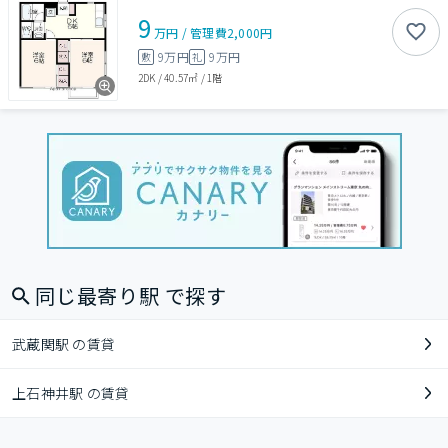
9
万円
/
管理費
2,000円
9万円
9万円
敷
礼
2DK
/
40.57㎡
/
1階
同じ最寄り駅 で探す
武蔵関駅 の賃貸
上石神井駅 の賃貸