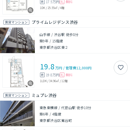
17.5万円
無料
敷
礼
1DK
/
25.55㎡
/
4階
プライムレジデンス渋谷
賃貸マンション
山手線 / 渋谷駅 徒歩8分
築9年
/
15階建
東京都渋谷区東２
19.8
万円
/
管理費
12,000円
19.8万円
無料
敷
礼
1LDK
/
34.96㎡
/
12階
ミュプレ渋谷
賃貸マンション
東急東横線 / 代官山駅 徒歩10分
築6年
/
4階建
東京都渋谷区鶯谷町