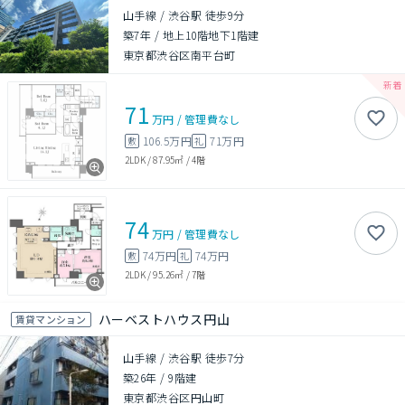
山手線 / 渋谷駅 徒歩9分
築7年
/
地上10階地下1階建
東京都渋谷区南平台町
71
万円
/
管理費
なし
106.5万円
71万円
敷
礼
2LDK
/
87.95㎡
/
4階
74
万円
/
管理費
なし
74万円
74万円
敷
礼
2LDK
/
95.26㎡
/
7階
ハーベストハウス円山
賃貸マンション
山手線 / 渋谷駅 徒歩7分
築26年
/
9階建
東京都渋谷区円山町