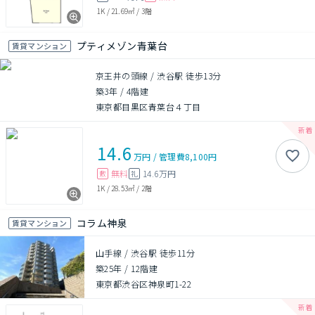
1K
/
21.69㎡
/
3階
プティメゾン青葉台
賃貸マンション
京王井の頭線 / 渋谷駅 徒歩13分
築3年
/
4階建
東京都目黒区青葉台４丁目
14.6
万円
/
管理費
8,100円
無料
14.6万円
敷
礼
1K
/
28.53㎡
/
2階
コラム神泉
賃貸マンション
山手線 / 渋谷駅 徒歩11分
築25年
/
12階建
東京都渋谷区神泉町1-22