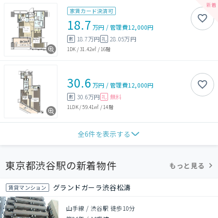
家賃カード決済可
18.7
万円
/
管理費
12,000円
18.7万円
28.05万円
敷
礼
1DK
/
31.42㎡
/
16階
30.6
万円
/
管理費
12,000円
30.6万円
無料
敷
礼
1LDK
/
59.41㎡
/
14階
全
6
件を表示する
東京都渋谷駅の新着物件
もっと見る
グランドガーラ渋谷松濤
賃貸マンション
山手線 / 渋谷駅 徒歩10分