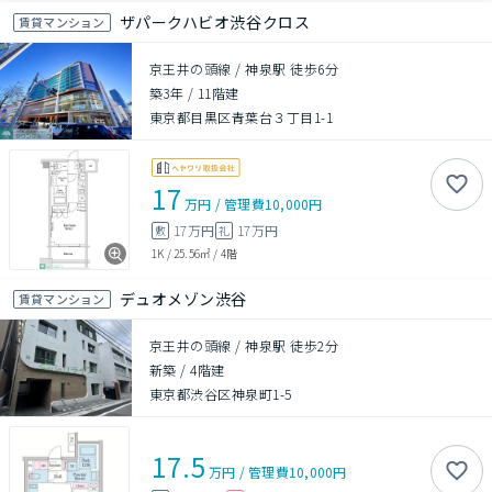
ザパークハビオ渋谷クロス
賃貸マンション
京王井の頭線 / 神泉駅 徒歩6分
築3年
/
11階建
東京都目黒区青葉台３丁目1-1
17
万円
/
管理費
10,000円
17万円
17万円
敷
礼
1K
/
25.56㎡
/
4階
デュオメゾン渋谷
賃貸マンション
京王井の頭線 / 神泉駅 徒歩2分
新築
/
4階建
東京都渋谷区神泉町1-5
17.5
万円
/
管理費
10,000円