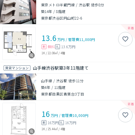
東京メトロ半蔵門線 / 渋谷駅 徒歩8分
築14年
/
8階建
東京都渋谷区円山町22-6
13.6
万円
/
管理費
11,000円
無料
13.6万円
敷
礼
1K
/
22.08㎡
/
4階
山手線渋谷駅築3年11階建て
賃貸マンション
山手線 / 渋谷駅 徒歩11分
築4年
/
11階建
東京都目黒区青葉台3丁目
16
万円
/
管理費
10,000円
16万円
16万円
敷
礼
1K
/
25.44㎡
/
4階