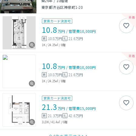
築26年
/
10階建
東京都渋谷区神泉町1-20
家賃カード決済可
10.8
万円
/
管理費
10,000円
10.8万円
21.6万円
敷
礼
1K
/
24.25㎡
/
8階
10.8
万円
/
管理費
10,000円
10.8万円
21.6万円
敷
礼
1K
/
24.25㎡
/
8階
家賃カード決済可
21.3
万円
/
管理費
15,000円
21.3万円
42.6万円
敷
礼
1LDK
/
41.4㎡
/
6階