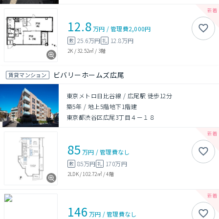
12.8
万円
/
管理費
2,000円
25.6万円
12.8万円
敷
礼
2K
/
32.52㎡
/
3階
ビバリーホームズ広尾
賃貸マンション
東京メトロ日比谷線 / 広尾駅 徒歩12分
築5年
/
地上5階地下1階建
東京都渋谷区広尾3丁目４ー１８
85
万円
/
管理費
なし
85万円
170万円
敷
礼
2LDK
/
102.72㎡
/
4階
146
万円
/
管理費
なし