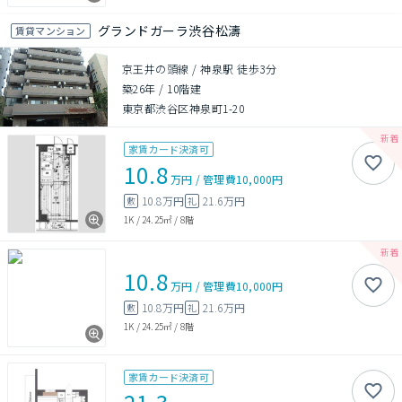
グランドガーラ渋谷松濤
賃貸マンション
京王井の頭線 / 神泉駅 徒歩3分
築26年
/
10階建
東京都渋谷区神泉町1-20
家賃カード決済可
10.8
万円
/
管理費
10,000円
10.8万円
21.6万円
敷
礼
1K
/
24.25㎡
/
8階
10.8
万円
/
管理費
10,000円
10.8万円
21.6万円
敷
礼
1K
/
24.25㎡
/
8階
家賃カード決済可