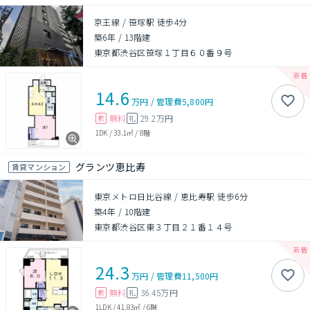
京王線 / 笹塚駅 徒歩4分
築6年
/
13階建
東京都渋谷区笹塚１丁目６０番９号
14.6
万円
/
管理費
5,800円
無料
29.2万円
敷
礼
1DK
/
33.1㎡
/
8階
グランツ恵比寿
賃貸マンション
東京メトロ日比谷線 / 恵比寿駅 徒歩6分
築4年
/
10階建
東京都渋谷区東３丁目２１番１４号
24.3
万円
/
管理費
11,500円
無料
36.45万円
敷
礼
1LDK
/
41.83㎡
/
6階