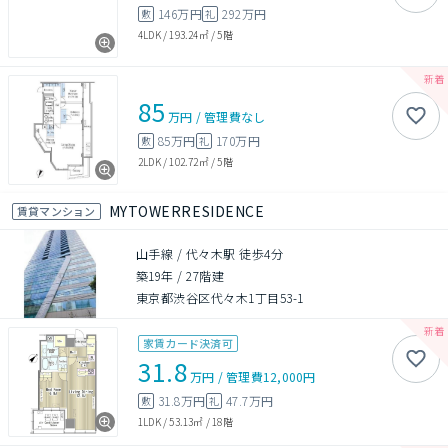
146万円
292万円
敷
礼
4LDK
/
193.24㎡
/
5階
85
万円
/
管理費
なし
85万円
170万円
敷
礼
2LDK
/
102.72㎡
/
5階
MYTOWERRESIDENCE
賃貸マンション
山手線 / 代々木駅 徒歩4分
築19年
/
27階建
東京都渋谷区代々木1丁目53-1
家賃カード決済可
31.8
万円
/
管理費
12,000円
31.8万円
47.7万円
敷
礼
1LDK
/
53.13㎡
/
18階