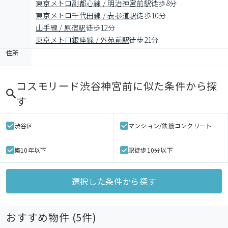
東京メトロ副都心線 / 明治神宮前駅
徒歩8分
東京メトロ千代田線 / 表参道駅
徒歩10分
山手線 / 原宿駅
徒歩12分
東京メトロ銀座線 / 外苑前駅
徒歩21分
住所
コスモリード渋谷神宮前
に似た条件から探
す
渋谷区
マンション/鉄筋コンクリート
築10年以下
駅徒歩10分以下
選択した条件から探す
おすすめ物件 (
5
件)