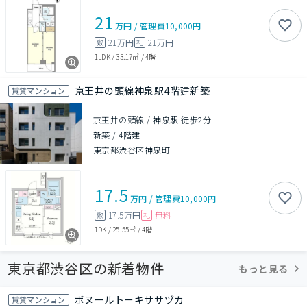
21
万円
/
管理費
10,000円
21万円
21万円
敷
礼
1LDK
/
33.17㎡
/
4階
京王井の頭線神泉駅4階建新築
賃貸マンション
京王井の頭線 / 神泉駅 徒歩2分
新築
/
4階建
東京都渋谷区神泉町
17.5
万円
/
管理費
10,000円
17.5万円
無料
敷
礼
1DK
/
25.55㎡
/
4階
東京都渋谷区の新着物件
もっと見る
ボヌールトーキササヅカ
賃貸マンション