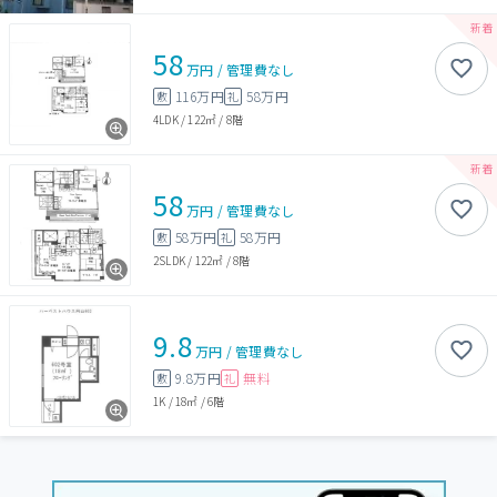
58
万円
/
管理費
なし
116万円
58万円
敷
礼
4LDK
/
122㎡
/
8階
58
万円
/
管理費
なし
58万円
58万円
敷
礼
2SLDK
/
122㎡
/
8階
9.8
万円
/
管理費
なし
9.8万円
無料
敷
礼
1K
/
18㎡
/
6階