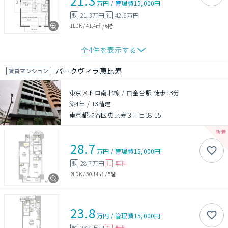
21.3
万円
/
管理費
15,000円
21.3万円
42.6万円
敷
礼
1LDK
/
41.4㎡
/
6階
全
4
件を表示する
パークヴィラ恵比寿
賃貸マンション
東京メトロ南北線 / 白金台駅 徒歩13分
築4年
/
13階建
東京都渋谷区恵比寿３丁目38-15
28.7
万円
/
管理費
15,000円
28.7万円
無料
敷
礼
2LDK
/
50.14㎡
/
5階
23.8
万円
/
管理費
15,000円
23.8万円
無料
敷
礼