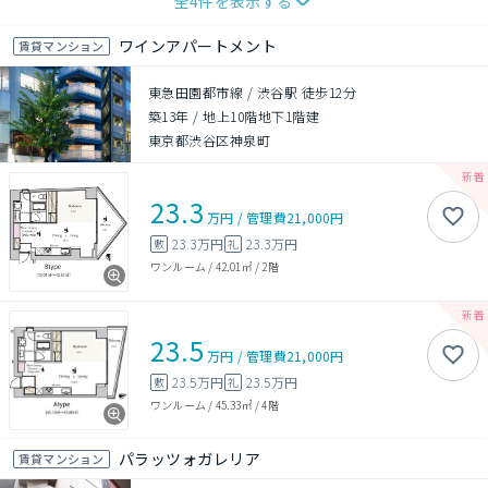
全
4
件を表示する
ワインアパートメント
賃貸マンション
東急田園都市線 / 渋谷駅 徒歩12分
築13年
/
地上10階地下1階建
東京都渋谷区神泉町
23.3
万円
/
管理費
21,000円
23.3万円
23.3万円
敷
礼
ワンルーム
/
42.01㎡
/
2階
23.5
万円
/
管理費
21,000円
23.5万円
23.5万円
敷
礼
ワンルーム
/
45.33㎡
/
4階
パラッツォガレリア
賃貸マンション