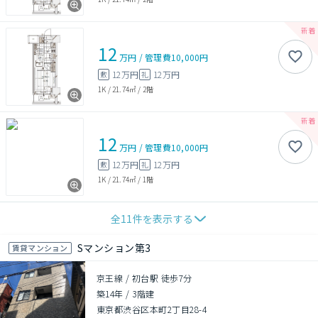
12
万円
/
管理費
10,000円
12万円
12万円
敷
礼
1K
/
21.74㎡
/
2階
12
万円
/
管理費
10,000円
12万円
12万円
敷
礼
1K
/
21.74㎡
/
1階
全
11
件を表示する
Sマンション第3
賃貸マンション
京王線 / 初台駅 徒歩7分
築14年
/
3階建
東京都渋谷区本町2丁目28-4