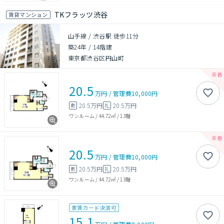
TKフラッツ渋谷
賃貸マンション
山手線 / 渋谷駅 徒歩11分
築24年
/
14階建
東京都渋谷区円山町
20.5
万円
/
管理費
10,000円
20.5万円
20.5万円
敷
礼
ワンルーム
/
44.72㎡
/
13階
20.5
万円
/
管理費
10,000円
20.5万円
20.5万円
敷
礼
ワンルーム
/
44.72㎡
/
13階
家賃カード決済可
15.1