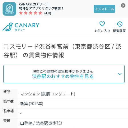
CANARY(カナリー)
物件をアプリでサクサク検索！
インストール
(4.8)
お気に入り
閲覧履歴
コスモリード渋谷神宮前（東京都渋谷区 / 渋
谷駅） の賃貸物件情報
現在この建物の空室物件はありません
渋谷駅
のおすすめ物件を見る
建物
マンション (鉄筋コンクリート)
築年数
新築 (2017年)
駐車場
-
交通
山手線 / 渋谷駅
徒歩7分