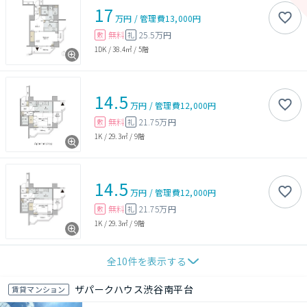
17
万円
/
管理費
13,000円
無料
25.5万円
敷
礼
1DK
/
38.4㎡
/
5階
14.5
万円
/
管理費
12,000円
無料
21.75万円
敷
礼
1K
/
29.3㎡
/
9階
14.5
万円
/
管理費
12,000円
無料
21.75万円
敷
礼
1K
/
29.3㎡
/
9階
全
10
件を表示する
ザパークハウス渋谷南平台
賃貸マンション