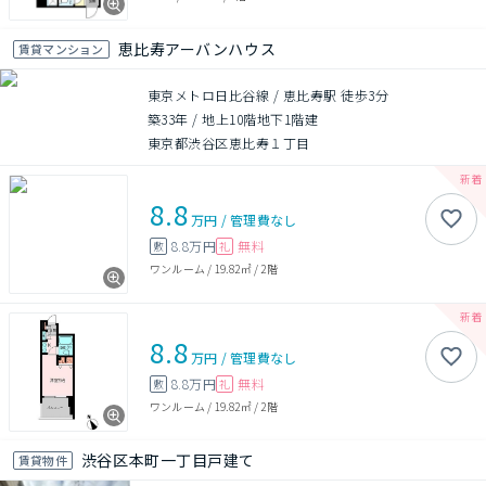
恵比寿アーバンハウス
賃貸マンション
東京メトロ日比谷線 / 恵比寿駅 徒歩3分
築33年
/
地上10階地下1階建
東京都渋谷区恵比寿１丁目
8.8
万円
/
管理費
なし
8.8万円
無料
敷
礼
ワンルーム
/
19.82㎡
/
2階
8.8
万円
/
管理費
なし
8.8万円
無料
敷
礼
ワンルーム
/
19.82㎡
/
2階
渋谷区本町一丁目戸建て
賃貸物件