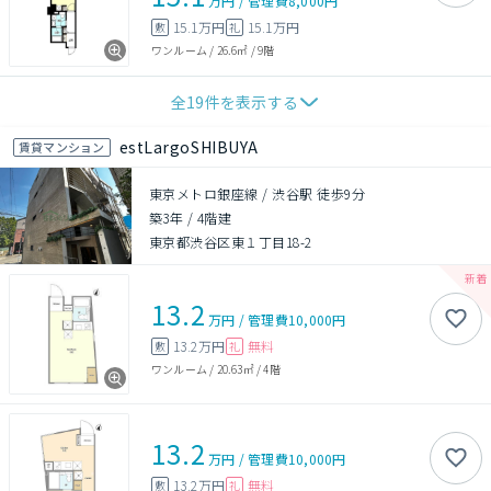
万円
/
管理費
8,000円
15.1万円
15.1万円
敷
礼
ワンルーム
/
26.6㎡
/
9階
全
19
件を表示する
estLargoSHIBUYA
賃貸マンション
東京メトロ銀座線 / 渋谷駅 徒歩9分
築3年
/
4階建
東京都渋谷区東１丁目18-2
13.2
万円
/
管理費
10,000円
13.2万円
無料
敷
礼
ワンルーム
/
20.63㎡
/
4階
13.2
万円
/
管理費
10,000円
13.2万円
無料
敷
礼