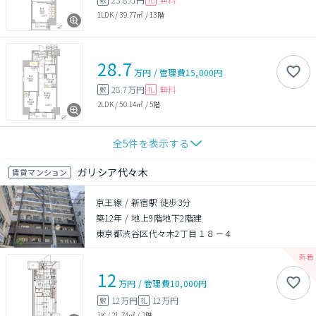
1LDK
/
39.77㎡
/
13階
28.7
万円
/
管理費
15,000円
28.7万円
無料
敷
礼
2LDK
/
50.14㎡
/
5階
全
5
件を表示する
ガリシア代々木
賃貸マンション
京王線 / 新宿駅 徒歩3分
築12年
/
地上9階地下2階建
東京都渋谷区代々木2丁目１８－４
12
万円
/
管理費
10,000円
12万円
12万円
敷
礼
1K
/
21.74㎡
/
2階