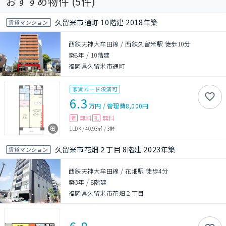
おすすめ物件 (
5
件)
久留米市通町 10階建 2018年築
賃貸マンション
西鉄天神大牟田線 / 西鉄久留米駅 徒歩10分
築8年
/
10階建
福岡県久留米市通町
家賃カード決済可
6.3
万円
/
管理費
8,000円
無料
無料
敷
礼
1LDK
/
40.93㎡
/
3階
久留米市花畑２丁目 8階建 2023年築
賃貸マンション
西鉄天神大牟田線 / 花畑駅 徒歩4分
築3年
/
8階建
福岡県久留米市花畑２丁目