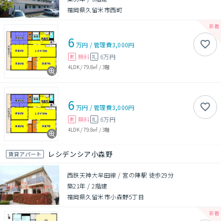
福岡県久留米市西町
6
万円
/
管理費
3,000円
無料
6万円
敷
礼
4LDK
/
79.8㎡
/
3階
6
万円
/
管理費
3,000円
無料
6万円
敷
礼
4LDK
/
79.8㎡
/
3階
レシデンシア小森野
賃貸アパート
西鉄天神大牟田線 / 宮の陣駅 徒歩29分
築21年
/
2階建
福岡県久留米市小森野5丁目