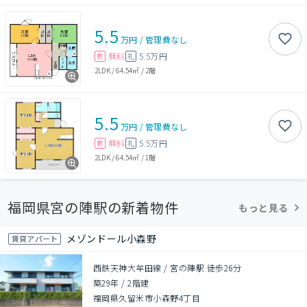
5.5
万円
/
管理費
なし
無料
5.5万円
敷
礼
2LDK
/
64.54㎡
/
2階
5.5
万円
/
管理費
なし
無料
5.5万円
敷
礼
2LDK
/
64.54㎡
/
1階
福岡県宮の陣駅の新着物件
もっと見る
メゾンドール小森野
賃貸アパート
西鉄天神大牟田線 / 宮の陣駅 徒歩26分
築29年
/
2階建
福岡県久留米市小森野4丁目