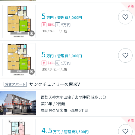
5
万円
/
管理費
3,000円
無料
5万円
敷
礼
3DK
/
54.81㎡
/
1階
5
万円
/
管理費
3,000円
無料
5万円
敷
礼
3DK
/
54.81㎡
/
1階
サンクチュアリー久留米V
賃貸アパート
西鉄天神大牟田線 / 宮の陣駅 徒歩30分
築28年
/
2階建
福岡県久留米市小森野5丁目
4.5
万円
/
管理費
3,500円