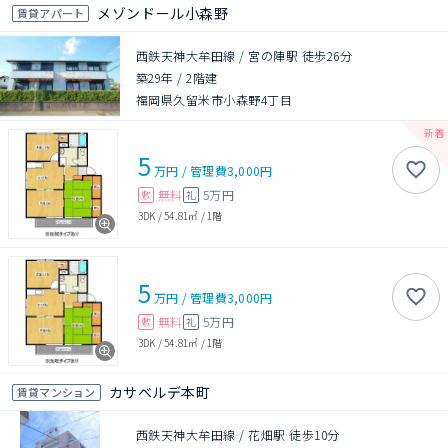
メゾンドール小森野
賃貸アパート
西鉄天神大牟田線 / 宮の陣駅 徒歩26分
築29年
/
2階建
福岡県久留米市小森野4丁目
5
万円
/
管理費
3,000円
無料
5万円
敷
礼
3DK
/
54.81㎡
/
1階
5
万円
/
管理費
3,000円
無料
5万円
敷
礼
3DK
/
54.81㎡
/
1階
カサベルデ本町
賃貸マンション
西鉄天神大牟田線 / 花畑駅 徒歩10分