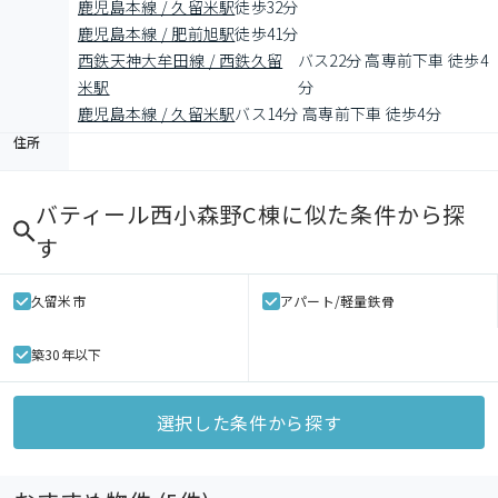
鹿児島本線 / 久留米駅
徒歩32分
鹿児島本線 / 肥前旭駅
徒歩41分
西鉄天神大牟田線 / 西鉄久留
バス22分 高専前下車 徒歩4
米駅
分
鹿児島本線 / 久留米駅
バス14分 高専前下車 徒歩4分
住所
バティール西小森野C棟
に似た条件から探
す
久留米市
アパート/軽量鉄骨
築30年以下
選択した条件から探す