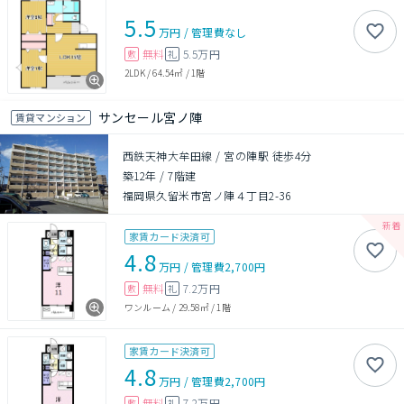
5.5
万円
/
管理費
なし
無料
5.5万円
敷
礼
2LDK
/
64.54㎡
/
1階
サンセール宮ノ陣
賃貸マンション
西鉄天神大牟田線 / 宮の陣駅 徒歩4分
築12年
/
7階建
福岡県久留米市宮ノ陣４丁目2-36
家賃カード決済可
4.8
万円
/
管理費
2,700円
無料
7.2万円
敷
礼
ワンルーム
/
29.58㎡
/
1階
家賃カード決済可
4.8
万円
/
管理費
2,700円
無料
7.2万円
敷
礼