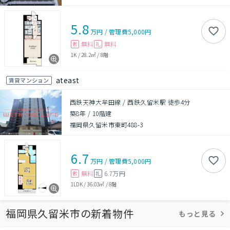
5.8
万円
/
管理費
5,000円
無料
無料
敷
礼
1K
/
28.2㎡
/
8階
ateast
賃貸マンション
西鉄天神大牟田線 / 西鉄久留米駅 徒歩4分
築8年
/
10階建
福岡県久留米市東町488-3
6.7
万円
/
管理費
5,000円
無料
6.7万円
敷
礼
1LDK
/
36.03㎡
/
8階
福岡県久留米市の新着物件
もっと見る