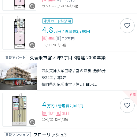
ワンルーム
/
29.58㎡
/
2階
家賃カード決済可
4.8
万円
/
管理費
2,700円
無料
7.2万円
敷
礼
1K
/
29.58㎡
/
2階
久留米市宮ノ陣2丁目 3階建 2000年築
賃貸アパート
西鉄天神大牟田線 / 宮の陣駅 徒歩8分
築26年
/
3階建
福岡県久留米市宮ノ陣2丁目5-11
4
万円
/
管理費
2,000円
無料
無料
敷
礼
1DK
/
30.42㎡
/
3階
フローリッシュ3
賃貸マンション