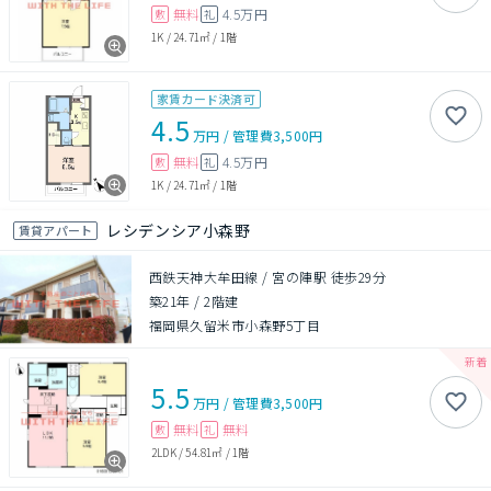
無料
4.5万円
敷
礼
1K
/
24.71㎡
/
1階
家賃カード決済可
4.5
万円
/
管理費
3,500円
無料
4.5万円
敷
礼
1K
/
24.71㎡
/
1階
レシデンシア小森野
賃貸アパート
西鉄天神大牟田線 / 宮の陣駅 徒歩29分
築21年
/
2階建
福岡県久留米市小森野5丁目
5.5
万円
/
管理費
3,500円
無料
無料
敷
礼
2LDK
/
54.81㎡
/
1階