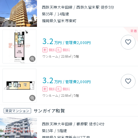
西鉄天神大牟田線 / 西鉄久留米駅 徒歩5分
築35年
/
14階建
福岡県久留米市東町
3.2
万円
/
管理費
2,000円
無料
無料
敷
礼
ワンルーム
/
22.68㎡
/
5階
3.2
万円
/
管理費
2,000円
無料
無料
敷
礼
ワンルーム
/
22.68㎡
/
5階
サンガイア和賀
賃貸マンション
西鉄天神大牟田線 / 櫛原駅 徒歩24分
築15年
/
5階建
福岡県久留米市新合川2丁目