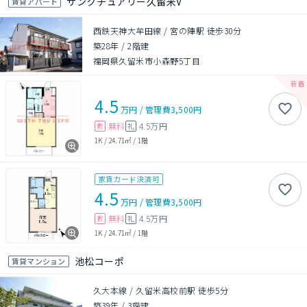
サンクチュアリー久留米V
賃貸アパート
西鉄天神大牟田線 / 宮の陣駅 徒歩30分
築28年
/
2階建
福岡県久留米市小森野5丁目
4.5
万円
/
管理費
3,500円
無料
4.5万円
敷
礼
1K
/
24.71㎡
/
1階
家賃カード決済可
4.5
万円
/
管理費
3,500円
無料
4.5万円
敷
礼
1K
/
24.71㎡
/
1階
池松コーポ
賃貸マンション
久大本線 / 久留米高校前駅 徒歩5分
築39年
/
3階建