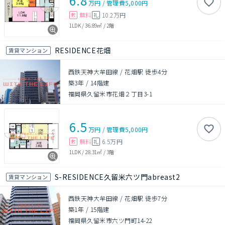
6.8
万円
/
管理費
5,000円
無料
10.2万円
敷
礼
1LDK
/
36.89㎡
/
2階
RESIDENCE花畑
賃貸マンション
西鉄天神大牟田線 / 花畑駅 徒歩4分
築3年
/
14階建
福岡県久留米市花畑２丁目3-1
6.5
万円
/
管理費
5,000円
無料
6.5万円
敷
礼
1LDK
/
28.31㎡
/
3階
S-RESIDENCE久留米六ツ門abreast2
賃貸マンション
西鉄天神大牟田線 / 花畑駅 徒歩7分
築1年
/
15階建
福岡県久留米市六ツ門町14-22