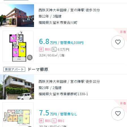
西鉄天神大牟田線 / 宮の陣駅 徒歩35分
築12年
/
3階建
福岡県久留米市東合川町
6.8
万円
/
管理費
4,000円
無料
6.8万円
敷
礼
2LDK
/
60.61㎡
/
1階
ドーマ櫛原
賃貸アパート
西鉄天神大牟田線 / 宮の陣駅 徒歩18分
築20年
/
2階建
福岡県久留米市東櫛原町1330-1
7.5
万円
/
管理費
なし
無料
無料
敷
礼
3SLDK
/
85.67㎡
/
2階