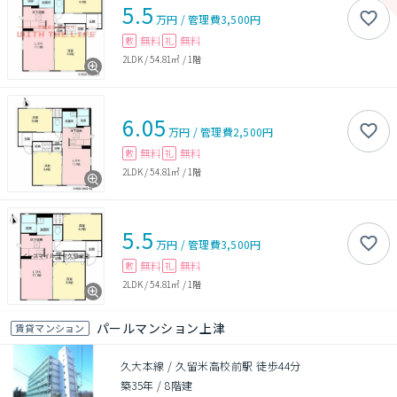
5.5
万円
/
管理費
3,500円
無料
無料
敷
礼
2LDK
/
54.81㎡
/
1階
6.05
万円
/
管理費
2,500円
無料
無料
敷
礼
2LDK
/
54.81㎡
/
1階
5.5
万円
/
管理費
3,500円
無料
無料
敷
礼
2LDK
/
54.81㎡
/
1階
パールマンション上津
賃貸マンション
久大本線 / 久留米高校前駅 徒歩44分
築35年
/
8階建