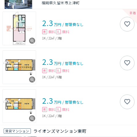
福岡県久留米市上津町
2.3
万円
/
管理費
なし
無料
無料
敷
礼
1K
/
22㎡
/
3階
2.3
万円
/
管理費
なし
無料
無料
敷
礼
1K
/
22㎡
/
6階
2.3
万円
/
管理費
なし
無料
無料
敷
礼
1K
/
22㎡
/
3階
ライオンズマンション東町
賃貸マンション