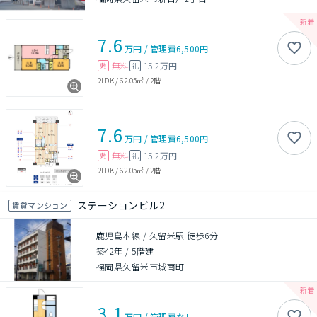
7.6
万円
/
管理費
6,500円
無料
15.2万円
敷
礼
2LDK
/
62.05㎡
/
2階
7.6
万円
/
管理費
6,500円
無料
15.2万円
敷
礼
2LDK
/
62.05㎡
/
2階
ステーションビル2
賃貸マンション
鹿児島本線 / 久留米駅 徒歩6分
築42年
/
5階建
福岡県久留米市城南町
3.1
万円
/
管理費
なし