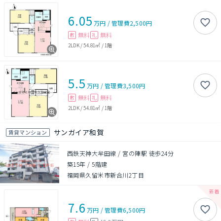
6.05
万円
/
管理費
2,500円
無料
無料
敷
礼
2LDK
/
54.81㎡
/
1階
5.5
万円
/
管理費
3,500円
無料
無料
敷
礼
2LDK
/
54.81㎡
/
1階
サンガイア和賀
賃貸マンション
西鉄天神大牟田線 / 宮の陣駅 徒歩24分
築15年
/
5階建
福岡県久留米市新合川2丁目
7.6
万円
/
管理費
6,500円