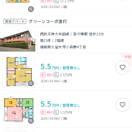
無料
15.2万円
敷
礼
2LDK
/
62.05㎡
/
2階
グリーンコーポ浪打
賃貸アパート
西鉄天神大牟田線 / 宮の陣駅 徒歩23分
築25年
/
2階建
福岡県久留米市小森野4丁目
5.5
万円
/
管理費
なし
無料
5.5万円
敷
礼
2LDK
/
64.54㎡
/
1階
5.5
万円
/
管理費
なし
無料
5.5万円
敷
礼
2LDK
/
64.54㎡
/
2階