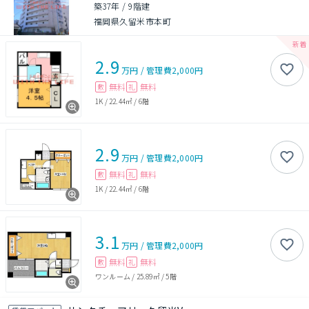
築37年
/
9階建
福岡県久留米市本町
2.9
万円
/
管理費
2,000円
無料
無料
敷
礼
1K
/
22.44㎡
/
6階
2.9
万円
/
管理費
2,000円
無料
無料
敷
礼
1K
/
22.44㎡
/
6階
3.1
万円
/
管理費
2,000円
無料
無料
敷
礼
ワンルーム
/
25.89㎡
/
5階