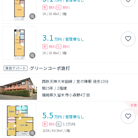
無料
無料
敷
礼
1K
/
24.48㎡
/
3階
3.1
万円
/
管理費
なし
無料
無料
敷
礼
1K
/
24.48㎡
/
3階
グリーンコーポ浪打
賃貸アパート
西鉄天神大牟田線 / 宮の陣駅 徒歩23分
築25年
/
2階建
福岡県久留米市小森野4丁目
5.5
万円
/
管理費
なし
無料
5.5万円
敷
礼
2LDK
/
64.54㎡
/
1階