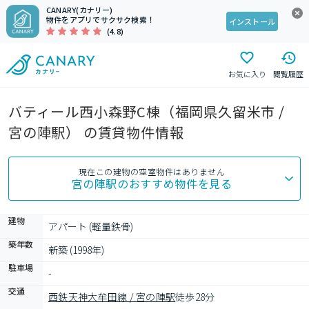
CANARY(カナリー)
物件をアプリでサクサク検索！
インストール
(4.8)
お気に入り
閲覧履歴
バティール西小森野C棟（福岡県久留米市 /
宮の陣駅） の賃貸物件情報
現在この建物の空室物件はありません
宮の陣駅
のおすすめ物件を見る
建物
アパート (軽量鉄骨)
築年数
新築 (1998年)
駐車場
-
交通
西鉄天神大牟田線 / 宮の陣駅
徒歩28分