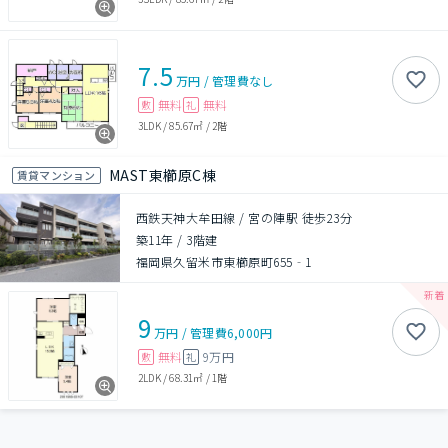
7.5
万円
/
管理費
なし
無料
無料
敷
礼
3LDK
/
85.67㎡
/
2階
MAST東櫛原C棟
賃貸マンション
西鉄天神大牟田線 / 宮の陣駅 徒歩23分
築11年
/
3階建
福岡県久留米市東櫛原町655‐1
9
万円
/
管理費
6,000円
無料
9万円
敷
礼
2LDK
/
68.31㎡
/
1階