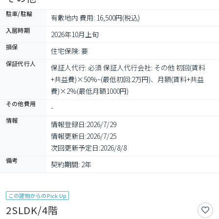
駐車/駐輪
有敷地内 費用: 16,500円(税込)
入居時期
2026年10月上旬
損保
住宅保険: 要
保証代行人
保証人代行: 必須 保証人代行会社: その他 初回(賃料
+共益費)×50%~(最低初回:2万円)、月額(賃料+共益
費)×2%(最低月額1000円)
その他費用
-
情報
情報登録日:
2026/7/29
情報更新日:
2026/7/25
次回更新予定日:
2026/8/8
備考
契約期間: 2年
この建物からのPick Up
2SLDK/4階