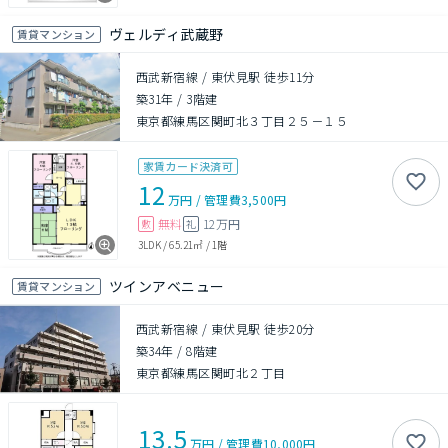
ヴェルディ武蔵野
賃貸マンション
西武新宿線 / 東伏見駅 徒歩11分
築31年
/
3階建
東京都練馬区関町北３丁目２５－１５
家賃カード決済可
12
万円
/
管理費
3,500円
無料
12万円
敷
礼
3LDK
/
65.21㎡
/
1階
ツインアベニュー
賃貸マンション
西武新宿線 / 東伏見駅 徒歩20分
築34年
/
8階建
東京都練馬区関町北２丁目
13.5
万円
/
管理費
10,000円