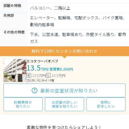
部屋の特徴
バルコニー、二階以上
共用部
エレベーター、駐輪場、宅配ボックス、バイク置場、
敷地内駐車場
その他の特徴
下水、公営水道、駐車場あり、外壁タイル張り、都市
ガス
無料で10秒! カンタンお問い合わせ
エコタワーバオバブ
13.5
万円
/
管理費8,000円
13.5万円
13.5万円
敷
礼
2SLDK / 62.24㎡ / 4階
最新の空室状況が知りたい
初期費用が
お部屋の詳しい
実際に
知りたい
情報を知りたい
見学したい
素敵な物件を見つけたらシェアしよう！