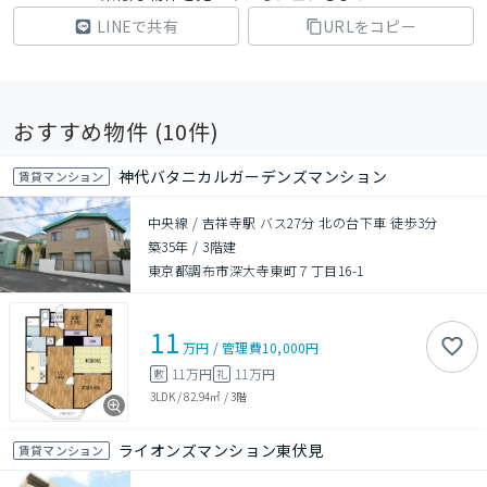
LINEで共有
URLをコピー
おすすめ物件 (
10
件)
神代バタニカルガーデンズマンション
賃貸マンション
中央線 / 吉祥寺駅 バス27分 北の台下車 徒歩3分
築35年
/
3階建
東京都調布市深大寺東町７丁目16-1
11
万円
/
管理費
10,000円
11万円
11万円
敷
礼
3LDK
/
82.94㎡
/
3階
ライオンズマンション東伏見
賃貸マンション