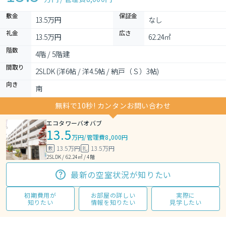
敷金
保証金
13.5万円
なし
礼金
広さ
13.5万円
62.24㎡
階数
4階 / 5階建
間取り
2SLDK (洋6帖 / 洋4.5帖 / 納戸（Ｓ）3帖)
向き
南
無料で10秒! カンタンお問い合わせ
エコタワーバオバブ
13.5
万円
/
管理費8,000円
13.5万円
13.5万円
敷
礼
2SLDK / 62.24㎡ / 4階
最新の空室状況が知りたい
初期費用が
お部屋の詳しい
実際に
知りたい
情報を知りたい
見学したい