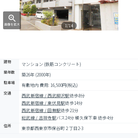
画像を拡大
1/14
建物
マンション (鉄筋コンクリート)
築年数
築26年 (2000年)
駐車場
有敷地内 費用: 16,500円(税込)
交通
西武新宿線 / 西武柳沢駅
徒歩8分
西武新宿線 / 東伏見駅
徒歩14分
西武新宿線 / 田無駅
徒歩21分
総武線 / 吉祥寺駅
バス24分 桶久保下車 徒歩4分
住所
東京都西東京市保谷町２丁目2-3