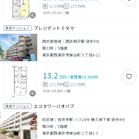
13.5万円
13.5万円
敷
礼
3LDK
/
65.1㎡
/
1階
プレジデントミタマ
賃貸マンション
西武新宿線 / 西武柳沢駅 徒歩9分
築33年
/
5階建
東京都西東京市保谷町５丁目6-21
13.2
万円
/
管理費
10,000円
13.2万円
13.2万円
敷
礼
3LDK
/
64.26㎡
/
2階
エコタワーバオバブ
賃貸マンション
総武線 / 吉祥寺駅 バス24分 桶久保下車 徒歩4分
築26年
/
5階建
東京都西東京市保谷町２丁目2-3