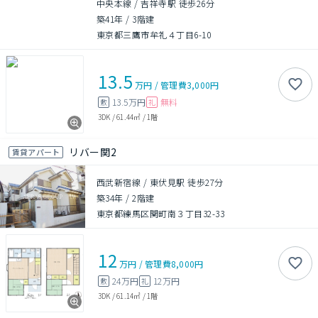
中央本線 / 吉祥寺駅 徒歩26分
築41年
/
3階建
東京都三鷹市牟礼４丁目6-10
13.5
万円
/
管理費
3,000円
13.5万円
無料
敷
礼
3DK
/
61.44㎡
/
1階
リバー関2
賃貸アパート
西武新宿線 / 東伏見駅 徒歩27分
築34年
/
2階建
東京都練馬区関町南３丁目32-33
12
万円
/
管理費
8,000円
24万円
12万円
敷
礼
3DK
/
61.14㎡
/
1階