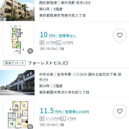
西武新宿線 / 東伏見駅 徒歩14分
築41年
/
4階建
東京都西東京市東伏見５丁目
10
万円
/
管理費
なし
10万円
10万円
敷
礼
3DK
/
66.09㎡
/
1階
フォーレストヒルズ2
賃貸アパート
中央本線 / 吉祥寺駅 バス24分 調布北高校前下車 徒
歩3分
築34年
/
2階建
東京都調布市深大寺北町５丁目
11.5
万円
/
管理費
2,000円
17.25万円
0万円
敷
礼
3DK
/
65.46㎡
/
2階