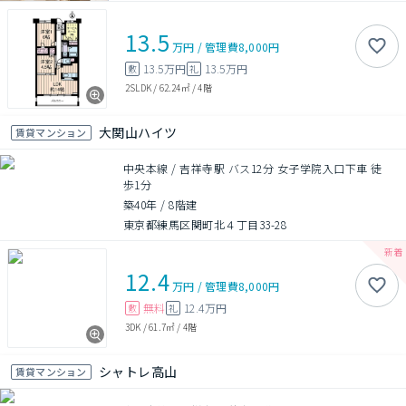
13.5
万円
/
管理費
8,000円
13.5万円
13.5万円
敷
礼
2SLDK
/
62.24㎡
/
4階
大関山ハイツ
賃貸マンション
中央本線 / 吉祥寺駅 バス12分 女子学院入口下車 徒
歩1分
築40年
/
8階建
東京都練馬区関町北４丁目33-28
12.4
万円
/
管理費
8,000円
無料
12.4万円
敷
礼
3DK
/
61.7㎡
/
4階
シャトレ高山
賃貸マンション