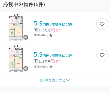
掲載中の物件(
6
件)
5.9
万円
/
管理費
4,000円
11.8万円
無料
敷
礼
3LDK
/
69㎡
/
4階
5.9
万円
/
管理費
4,000円
11.8万円
無料
敷
礼
2LDK
/
69㎡
/
4階
全
6
件を表示する