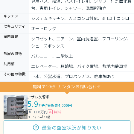
専用バス、給湯、バストイレ別、シャワー付洗面化粧
台、専用トイレ、シャワー、洗面所独立
キッチン
システムキッチン、ガスコンロ対応、3口以上コンロ
セキュリティ
オートロック
室内設備
クロゼット、エアコン、室内洗濯置、フローリング、
シューズボックス
部屋の特徴
バルコニー、二階以上
共用部
エレベーター、駐輪場、バイク置場、敷地内駐車場
その他の特徴
下水、公営水道、プロパンガス、駐車場あり
無料で10秒! カンタンお問い合わせ
アザレ久留米
5.9
万円
/
管理費4,000円
11.8万円
無料
敷
礼
3LDK / 69㎡ / 4階
最新の空室状況が知りたい