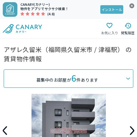
CANARY(カナリー)
物件をアプリでサクサク検索！
インストール
(4.8)
お気に入り
閲覧履歴
アザレ久留米（福岡県久留米市 / 津福駅） の
賃貸物件情報
6
募集中のお部屋が
件あります