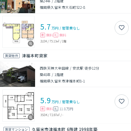
築24年
/
2階建
福岡県久留米市大石町522-8
5.7
万円
/
管理費
なし
無料
無料
敷
礼
2LDK
/
75.13㎡
/
1階
津福本町貸家
賃貸物件
西鉄天神大牟田線 / 安武駅 徒歩12分
築48年
/
1階建
福岡県久留米市津福本町8-1
5.9
万円
/
管理費
なし
無料
11.8万円
敷
礼
3SDK
/
72.87㎡
/
-
久留米市津福本町 6階建 1998年築
賃貸マンション