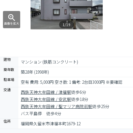
画像を拡大
1/19
建物
マンション (鉄筋コンクリート)
築年数
築28年 (1998年)
駐車場
空有 費用: 5,000円 空き数: 1 備考: 2台目3000円 ※要確認
交通
西鉄天神大牟田線 / 津福駅
徒歩6分
西鉄天神大牟田線 / 安武駅
徒歩18分
西鉄天神大牟田線 / 聖マリア病院前駅
徒歩25分
バス平島停　徒歩4分
住所
福岡県久留米市津福本町1679-12