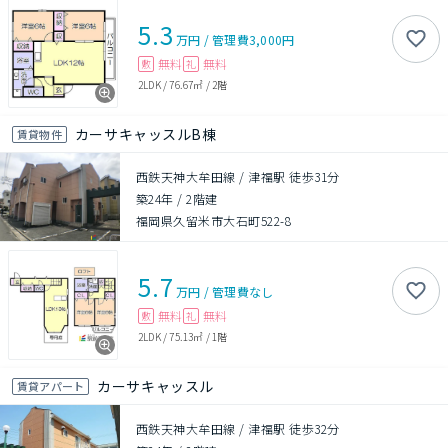
5.3
万円
/
管理費
3,000円
無料
無料
敷
礼
2LDK
/
76.67㎡
/
2階
カーサキャッスルB棟
賃貸物件
西鉄天神大牟田線 / 津福駅 徒歩31分
築24年
/
2階建
福岡県久留米市大石町522-8
5.7
万円
/
管理費
なし
無料
無料
敷
礼
2LDK
/
75.13㎡
/
1階
カーサキャッスル
賃貸アパート
西鉄天神大牟田線 / 津福駅 徒歩32分