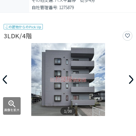
その他交通: バス平島停　徒歩4分

自社管理番号: 1275879
この建物からのPick Up
3LDK/4階
画像を拡大
1/30