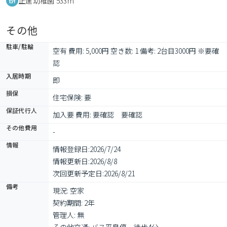
正進幼稚園 533m
その他
駐車/駐輪
空有 費用: 5,000円 空き数: 1 備考: 2台目3000円 ※要確
認
入居時期
即
損保
住宅保険: 要
保証代行人
加入要 費用: 要確認　要確認
その他費用
-
情報
情報登録日:
2026/7/24
情報更新日:
2026/8/8
次回更新予定日:
2026/8/21
備考
現況: 空家

契約期間: 2年

管理人: 無
