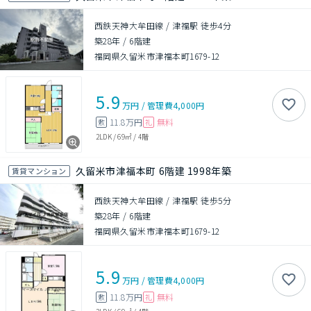
西鉄天神大牟田線 / 津福駅 徒歩4分
築28年
/
6階建
福岡県久留米市津福本町1679-12
5.9
万円
/
管理費
4,000円
11.8万円
無料
敷
礼
2LDK
/
69㎡
/
4階
久留米市津福本町 6階建 1998年築
賃貸マンション
西鉄天神大牟田線 / 津福駅 徒歩5分
築28年
/
6階建
福岡県久留米市津福本町1679-12
5.9
万円
/
管理費
4,000円
11.8万円
無料
敷
礼