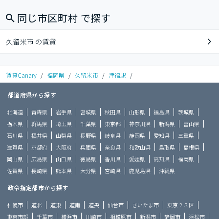
同じ市区町村 で探す
久留米市 の賃貸
賃貸Canary
/
福岡県
/
久留米市
/
津福駅
/
都道府県から探す
北海道
青森県
岩手県
宮城県
秋田県
山形県
福島県
茨城県
栃木県
群馬県
埼玉県
千葉県
東京都
神奈川県
新潟県
富山県
石川県
福井県
山梨県
長野県
岐阜県
静岡県
愛知県
三重県
滋賀県
京都府
大阪府
兵庫県
奈良県
和歌山県
鳥取県
島根県
岡山県
広島県
山口県
徳島県
香川県
愛媛県
高知県
福岡県
佐賀県
長崎県
熊本県
大分県
宮崎県
鹿児島県
沖縄県
政令指定都市から探す
札幌市
道北
道東
道南
道央
仙台市
さいたま市
東京２３区
東京市部
千葉市
横浜市
川崎市
相模原市
新潟市
静岡市
浜松市