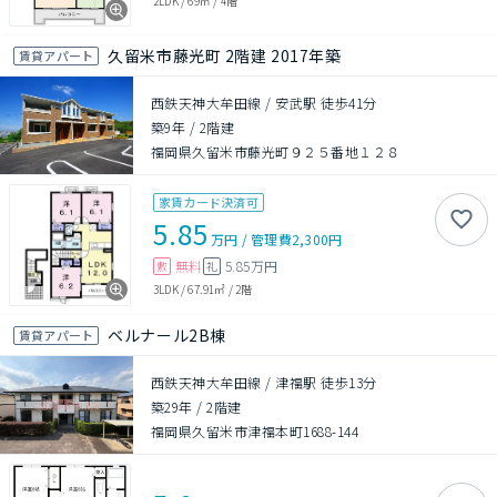
2LDK
/
69㎡
/
4階
久留米市藤光町 2階建 2017年築
賃貸アパート
西鉄天神大牟田線 / 安武駅 徒歩41分
築9年
/
2階建
福岡県久留米市藤光町９２５番地１２８
家賃カード決済可
5.85
万円
/
管理費
2,300円
無料
5.85万円
敷
礼
3LDK
/
67.91㎡
/
2階
ベルナール2B棟
賃貸アパート
西鉄天神大牟田線 / 津福駅 徒歩13分
築29年
/
2階建
福岡県久留米市津福本町1688-144