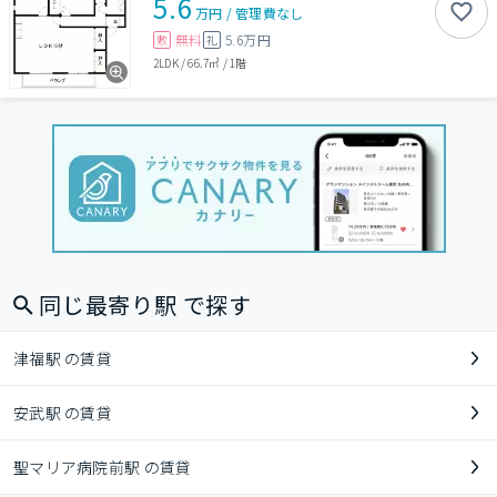
5.6
万円
/
管理費
なし
無料
5.6万円
敷
礼
2LDK
/
66.7㎡
/
1階
同じ最寄り駅 で探す
津福駅 の賃貸
安武駅 の賃貸
聖マリア病院前駅 の賃貸