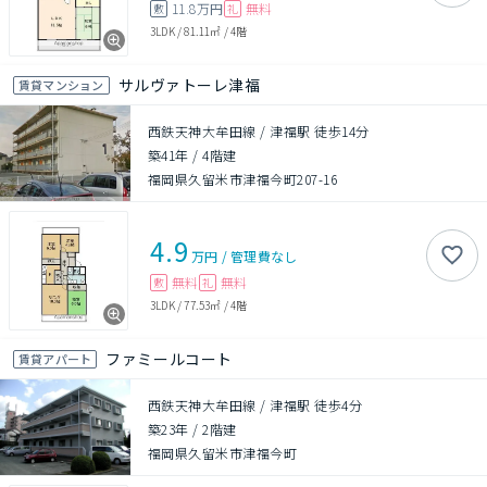
11.8万円
無料
敷
礼
3LDK
/
81.11㎡
/
4階
サルヴァトーレ津福
賃貸マンション
西鉄天神大牟田線 / 津福駅 徒歩14分
築41年
/
4階建
福岡県久留米市津福今町207-16
4.9
万円
/
管理費
なし
無料
無料
敷
礼
3LDK
/
77.53㎡
/
4階
ファミールコート
賃貸アパート
西鉄天神大牟田線 / 津福駅 徒歩4分
築23年
/
2階建
福岡県久留米市津福今町