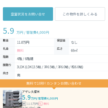
空室状況をお問い合せ
この物件を詳しくみる
5.9
万円 / 管理費
4,000円
敷金
保証金
11.8万円
なし
礼金
広さ
無料
69㎡
階数
4階 / 6階建
間取り
3LDK (LDK13.5帖 / 洋6.5帖 / 洋6.0帖 / 和6.0帖)
向き
南
無料で10秒! カンタンお問い合わせ
アザレ久留米
5.9
万円
/
管理費4,000円
11.8万円
無料
敷
礼
3LDK / 69㎡ / 4階