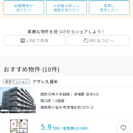
初期費用が
お部屋の詳しい
実際に
知りたい
情報を知りたい
見学したい
素敵な物件を見つけたらシェアしよう！
LINEで共有
URLをコピー
おすすめ物件 (
10
件)
アザレ久留米
賃貸マンション
西鉄天神大牟田線 / 津福駅 徒歩6分
築28年
/
6階建
福岡県久留米市津福本町1679-12
5.9
万円
/
管理費
4,000円