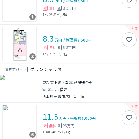
万円
/
管理費
3,500円
無料
8.3万円
敷
礼
1K
/
26.59㎡
/
3階
8.3
万円
/
管理費
3,500円
無料
8.3万円
敷
礼
1K
/
26.59㎡
/
3階
グランシャリオ
賃貸アパート
東武東上線 / 朝霞駅 徒歩7分
築13年
/
2階建
埼玉県朝霞市栄町１丁目
11.5
万円
/
管理費
6,000円
無料
23万円
敷
礼
1LDK
/
40.69㎡
/
1階