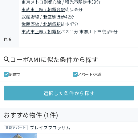
東京メトロ副都心線 / 和光市駅
徒歩39分
東武東上線 / 朝霞台駅
徒歩39分
武蔵野線 / 新座駅
徒歩42分
武蔵野線 / 北朝霞駅
徒歩47分
東武東上線 / 朝霞駅
バス11分 末無川下車 徒歩6分
住所
コーポAMI
に似た条件から探す
朝霞市
アパート/木造
選択した条件から探す
おすすめ物件 (
1
件)
ブレイブブロッサム
賃貸アパート