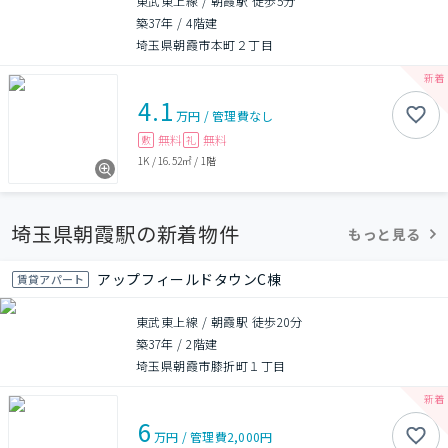
東武東上線 / 朝霞駅 徒歩5分
築37年
/
4階建
埼玉県朝霞市本町２丁目
4.1
万円
/
管理費
なし
無料
無料
敷
礼
1K
/
16.52㎡
/
1階
埼玉県朝霞駅の新着物件
もっと見る
アップフィールドタウンC棟
賃貸アパート
東武東上線 / 朝霞駅 徒歩20分
築37年
/
2階建
埼玉県朝霞市膝折町１丁目
6
万円
/
管理費
2,000円