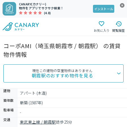
CANARY(カナリー)
物件をアプリでサクサク検索！
インストール
(4.8)
お気に入り
閲覧履歴
コーポAMI（埼玉県朝霞市 / 朝霞駅） の賃貸
物件情報
現在この建物の空室物件はありません
朝霞駅
のおすすめ物件を見る
建物
アパート (木造)
築年数
新築 (1987年)
駐車場
-
交通
東武東上線 / 朝霞駅
徒歩25分