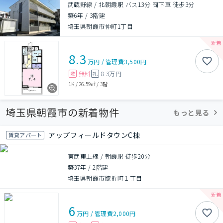
武蔵野線 / 北朝霞駅 バス13分 岡下車 徒歩3分
築6年
/
3階建
埼玉県朝霞市仲町1丁目
8.3
万円
/
管理費
3,500円
無料
8.3万円
敷
礼
1K
/
26.59㎡
/
3階
埼玉県朝霞市の新着物件
もっと見る
アップフィールドタウンC棟
賃貸アパート
東武東上線 / 朝霞駅 徒歩20分
築37年
/
2階建
埼玉県朝霞市膝折町１丁目
6
万円
/
管理費
2,000円