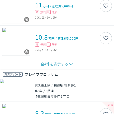
11
万円
/
管理費
5,000円
無料
無料
敷
礼
3DK
/
59.45㎡
/
5階
10.8
万円
/
管理費
5,000円
無料
無料
敷
礼
3DK
/
59.45㎡
/
2階
全
4
件を表示する
ブレイブブロッサム
賃貸アパート
東武東上線 / 朝霞駅 徒歩10分
築6年
/
3階建
埼玉県朝霞市仲町１丁目
8.3