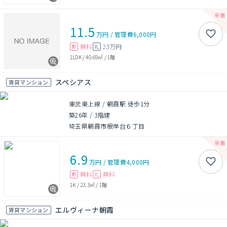
11.5
万円
/
管理費
6,000円
無料
23万円
敷
礼
1LDK
/
40.69㎡
/
1階
スペシアス
賃貸マンション
東武東上線 / 朝霞駅 徒歩1分
築26年
/
3階建
埼玉県朝霞市根岸台６丁目
6.9
万円
/
管理費
4,000円
無料
無料
敷
礼
1K
/
23.3㎡
/
1階
エルヴィーナ朝霞
賃貸マンション