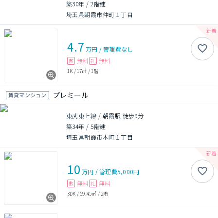
築30年
/
2階建
埼玉県朝霞市仲町１丁目
4.7
万円
/
管理費
なし
無料
無料
敷
礼
1K
/
17㎡
/
1階
プレミール
賃貸マンション
東武東上線 / 朝霞駅 徒歩9分
築34年
/
5階建
埼玉県朝霞市本町１丁目
10
万円
/
管理費
5,000円
無料
無料
敷
礼
3DK
/
59.45㎡
/
2階