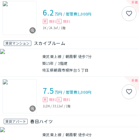
6.2
万円
/
管理費
1,000円
無料
無料
敷
礼
1K
/
24.3㎡
/
1階
スカイブルーム
賃貸マンション
東武東上線 / 朝霞駅 徒歩7分
築15年
/
3階建
埼玉県朝霞市根岸台５丁目
7.5
万円
/
管理費
3,000円
無料
無料
敷
礼
1LDK
/
33.12㎡
/
1階
春日ハイツ
賃貸アパート
東武東上線 / 朝霞駅 徒歩4分