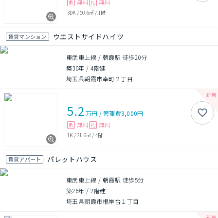
無料
無料
敷
礼
3DK
/
50.6㎡
/
1階
ウエストサイドハイツ
賃貸マンション
東武東上線 / 朝霞駅 徒歩20分
築30年
/
4階建
埼玉県朝霞市幸町２丁目
5.2
万円
/
管理費
3,000円
無料
無料
敷
礼
1K
/
21.6㎡
/
4階
パレットハウス
賃貸アパート
東武東上線 / 朝霞駅 徒歩5分
築26年
/
2階建
埼玉県朝霞市根岸台１丁目