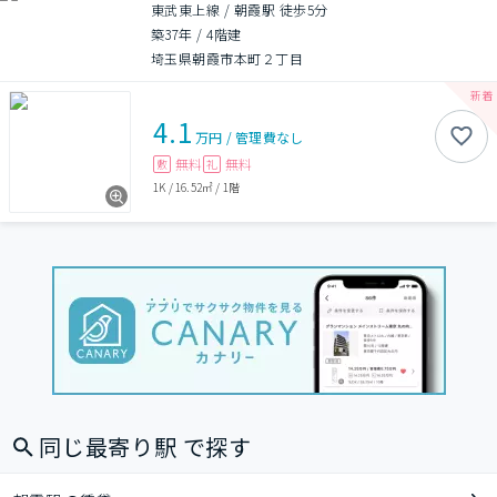
東武東上線 / 朝霞駅 徒歩5分
築37年
/
4階建
埼玉県朝霞市本町２丁目
4.1
万円
/
管理費
なし
無料
無料
敷
礼
1K
/
16.52㎡
/
1階
同じ最寄り駅 で探す