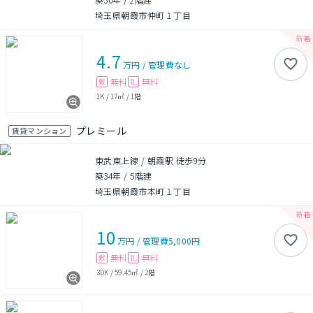
埼玉県朝霞市仲町１丁目
4.7
万円
/
管理費
なし
無料
無料
敷
礼
1K
/
17㎡
/
1階
プレミール
賃貸マンション
東武東上線 / 朝霞駅 徒歩9分
築34年
/
5階建
埼玉県朝霞市本町１丁目
10
万円
/
管理費
5,000円
無料
無料
敷
礼
3DK
/
59.45㎡
/
2階