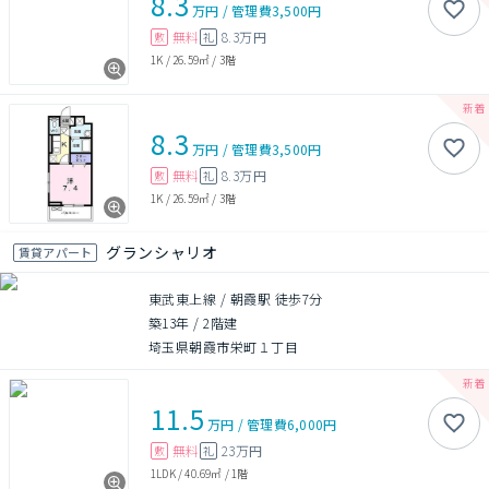
8.3
万円
/
管理費
3,500円
無料
8.3万円
敷
礼
1K
/
26.59㎡
/
3階
8.3
万円
/
管理費
3,500円
無料
8.3万円
敷
礼
1K
/
26.59㎡
/
3階
グランシャリオ
賃貸アパート
東武東上線 / 朝霞駅 徒歩7分
築13年
/
2階建
埼玉県朝霞市栄町１丁目
11.5
万円
/
管理費
6,000円
無料
23万円
敷
礼
1LDK
/
40.69㎡
/
1階