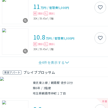
11
万円
/
管理費
5,000円
無料
無料
敷
礼
3DK
/
59.45㎡
/
5階
10.8
万円
/
管理費
5,000円
無料
無料
敷
礼
3DK
/
59.45㎡
/
2階
全
4
件を表示する
ブレイブブロッサム
賃貸アパート
東武東上線 / 朝霞駅 徒歩10分
築6年
/
3階建
埼玉県朝霞市仲町１丁目