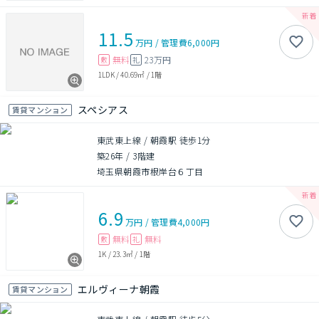
11.5
万円
/
管理費
6,000円
無料
23万円
敷
礼
1LDK
/
40.69㎡
/
1階
スペシアス
賃貸マンション
東武東上線 / 朝霞駅 徒歩1分
築26年
/
3階建
埼玉県朝霞市根岸台６丁目
6.9
万円
/
管理費
4,000円
無料
無料
敷
礼
1K
/
23.3㎡
/
1階
エルヴィーナ朝霞
賃貸マンション