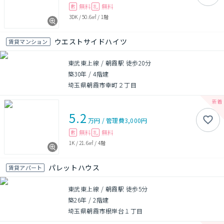
無料
無料
敷
礼
3DK
/
50.6㎡
/
1階
ウエストサイドハイツ
賃貸マンション
東武東上線 / 朝霞駅 徒歩20分
築30年
/
4階建
埼玉県朝霞市幸町２丁目
5.2
万円
/
管理費
3,000円
無料
無料
敷
礼
1K
/
21.6㎡
/
4階
パレットハウス
賃貸アパート
東武東上線 / 朝霞駅 徒歩5分
築26年
/
2階建
埼玉県朝霞市根岸台１丁目