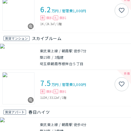
6.2
万円
/
管理費
1,000円
無料
無料
敷
礼
1K
/
24.3㎡
/
1階
スカイブルーム
賃貸マンション
東武東上線 / 朝霞駅 徒歩7分
築15年
/
3階建
埼玉県朝霞市根岸台５丁目
7.5
万円
/
管理費
3,000円
無料
無料
敷
礼
1LDK
/
33.12㎡
/
1階
春日ハイツ
賃貸アパート
東武東上線 / 朝霞駅 徒歩4分
築30年
/
2階建