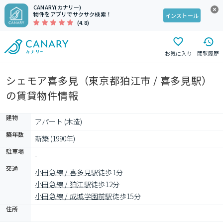
CANARY(カナリー)
物件をアプリでサクサク検索！
インストール
(4.8)
お気に入り
閲覧履歴
シェモア喜多見（東京都狛江市 / 喜多見駅）
の賃貸物件情報
建物
アパート (木造)
築年数
新築 (1990年)
駐車場
-
交通
小田急線 / 喜多見駅
徒歩1分
小田急線 / 狛江駅
徒歩12分
小田急線 / 成城学園前駅
徒歩15分
住所