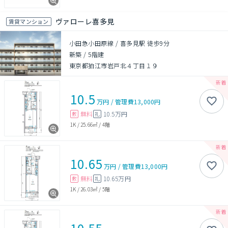
ヴァローレ喜多見
賃貸マンション
小田急小田原線 / 喜多見駅 徒歩9分
新築
/
5階建
東京都狛江市岩戸北４丁目１９
10.5
万円
/
管理費
13,000円
無料
10.5万円
敷
礼
1K
/
25.66㎡
/
4階
10.65
万円
/
管理費
13,000円
無料
10.65万円
敷
礼
1K
/
26.03㎡
/
5階