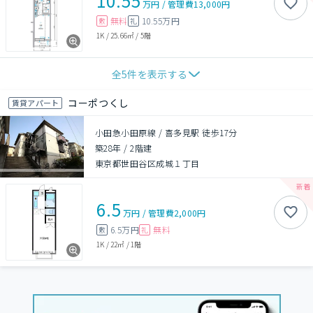
10.55
万円
/
管理費
13,000円
無料
10.55万円
敷
礼
1K
/
25.66㎡
/
5階
全
5
件を表示する
コーポつくし
賃貸アパート
小田急小田原線 / 喜多見駅 徒歩17分
築28年
/
2階建
東京都世田谷区成城１丁目
6.5
万円
/
管理費
2,000円
6.5万円
無料
敷
礼
1K
/
22㎡
/
1階