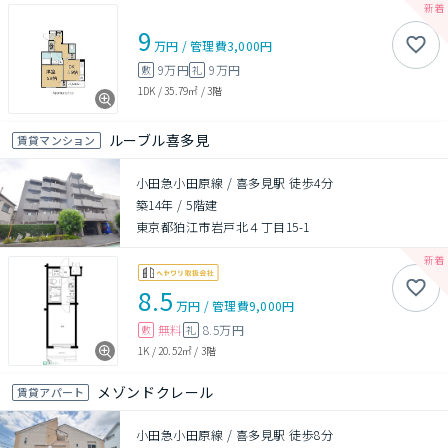
9
万円
/
管理費
3,000円
9万円
9万円
敷
礼
1DK
/
35.79㎡
/
3階
ルーブル喜多見
賃貸マンション
小田急小田原線 / 喜多見駅 徒歩4分
築14年
/
5階建
東京都狛江市岩戸北４丁目15-1
8.5
万円
/
管理費
9,000円
無料
8.5万円
敷
礼
1K
/
20.52㎡
/
3階
メゾンドクレール
賃貸アパート
小田急小田原線 / 喜多見駅 徒歩8分