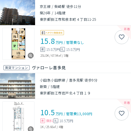
京王線 / 柴崎駅 徒歩11分
築26年
/
14階建
東京都狛江市和泉本町４丁目11-25
15.8
万円
/
管理費
なし
15.8万円
15.8万円
敷
礼
2SLDK
/
67.94㎡
/
3階
ヴァローレ喜多見
賃貸マンション
小田急小田原線 / 喜多見駅 徒歩9分
新築
/
5階建
東京都狛江市岩戸北４丁目１９
10.5
万円
/
管理費
13,000円
無料
10.5万円
敷
礼
1K
/
25.66㎡
/
4階