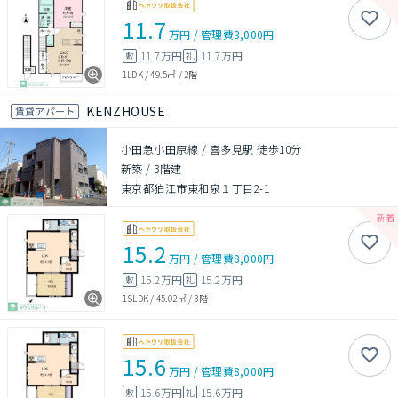
11.7
万円
/
管理費
3,000円
11.7万円
11.7万円
敷
礼
1LDK
/
49.5㎡
/
2階
KENZHOUSE
賃貸アパート
小田急小田原線 / 喜多見駅 徒歩10分
新築
/
3階建
東京都狛江市東和泉１丁目2-1
15.2
万円
/
管理費
8,000円
15.2万円
15.2万円
敷
礼
1SLDK
/
45.02㎡
/
3階
15.6
万円
/
管理費
8,000円
15.6万円
15.6万円
敷
礼