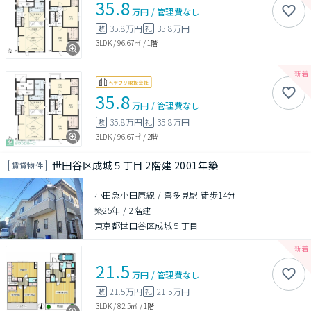
35.8
万円
/
管理費
なし
35.8万円
35.8万円
敷
礼
3LDK
/
96.67㎡
/
1階
35.8
万円
/
管理費
なし
35.8万円
35.8万円
敷
礼
3LDK
/
96.67㎡
/
2階
世田谷区成城５丁目 2階建 2001年築
賃貸物件
小田急小田原線 / 喜多見駅 徒歩14分
築25年
/
2階建
東京都世田谷区成城５丁目
21.5
万円
/
管理費
なし
21.5万円
21.5万円
敷
礼
3LDK
/
82.5㎡
/
1階