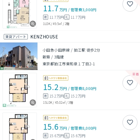
11.7
万円
/
管理費
3,000円
11.7万円
11.7万円
敷
礼
1LDK
/
49.5㎡
/
2階
KENZHOUSE
賃貸アパート
小田急小田原線 / 狛江駅 徒歩2分
新築
/
3階建
東京都狛江市東和泉１丁目2-1
15.2
万円
/
管理費
8,000円
15.2万円
15.2万円
敷
礼
1SLDK
/
45.02㎡
/
3階
15.6
万円
/
管理費
8,000円
15.6万円
15.6万円
敷
礼