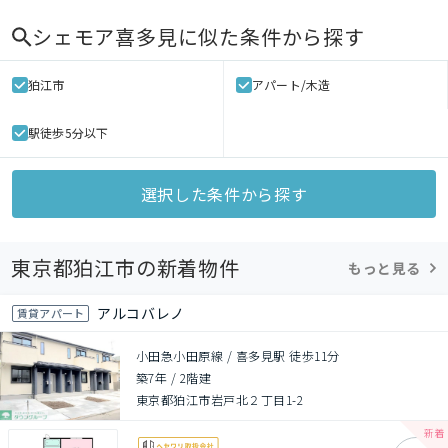
シェモア喜多見
に似た条件から探す
狛江市
アパート/木造
駅徒歩5分以下
選択した条件から探す
東京都狛江市の新着物件
もっと見る
アルコバレノ
賃貸アパート
小田急小田原線 / 喜多見駅 徒歩11分
築7年
/
2階建
東京都狛江市岩戸北２丁目1-2