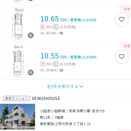
10.65
万円
/
管理費
13,000円
無料
10.65万円
敷
礼
1K
/
26.03㎡
/
5階
10.55
万円
/
管理費
13,000円
無料
10.55万円
敷
礼
1K
/
25.66㎡
/
5階
全
5
件を表示する
VENUSHOUSE
賃貸マンション
小田急小田原線 / 和泉多摩川駅 徒歩3分
築11年
/
3階建
東京都狛江市元和泉３丁目1-14