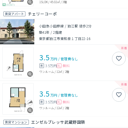
1SLDK
/
45.02㎡
/
3階
チェリーコーポ
賃貸アパート
小田急小田原線 / 狛江駅 徒歩2分
築41年
/
2階建
東京都狛江市東和泉１丁目22-16
3.5
万円
/
管理費
なし
3.5万円
無料
敷
礼
ワンルーム
/
12㎡
/
2階
3.5
万円
/
管理費
なし
3.5万円
無料
敷
礼
ワンルーム
/
12㎡
/
2階
エンゼルブレッサ武蔵野国領
賃貸マンション