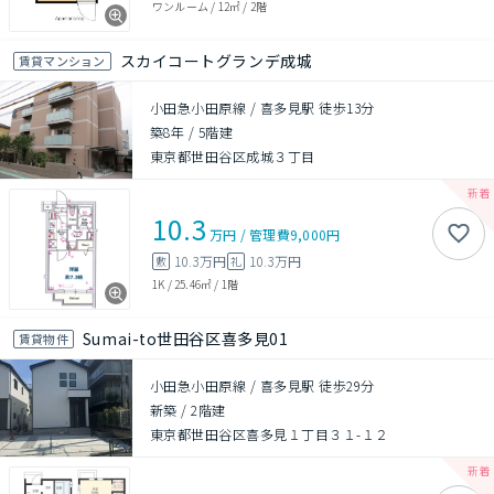
ワンルーム
/
12㎡
/
2階
スカイコートグランデ成城
賃貸マンション
小田急小田原線 / 喜多見駅 徒歩13分
築8年
/
5階建
東京都世田谷区成城３丁目
10.3
万円
/
管理費
9,000円
10.3万円
10.3万円
敷
礼
1K
/
25.46㎡
/
1階
Sumai-to世田谷区喜多見01
賃貸物件
小田急小田原線 / 喜多見駅 徒歩29分
新築
/
2階建
東京都世田谷区喜多見１丁目３１-１２