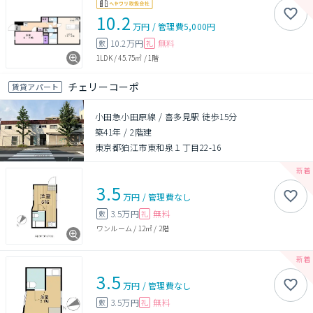
10.2
万円
/
管理費
5,000円
10.2万円
無料
敷
礼
1LDK
/
45.75㎡
/
1階
チェリーコーポ
賃貸アパート
小田急小田原線 / 喜多見駅 徒歩15分
築41年
/
2階建
東京都狛江市東和泉１丁目22-16
3.5
万円
/
管理費
なし
3.5万円
無料
敷
礼
ワンルーム
/
12㎡
/
2階
3.5
万円
/
管理費
なし
3.5万円
無料
敷
礼