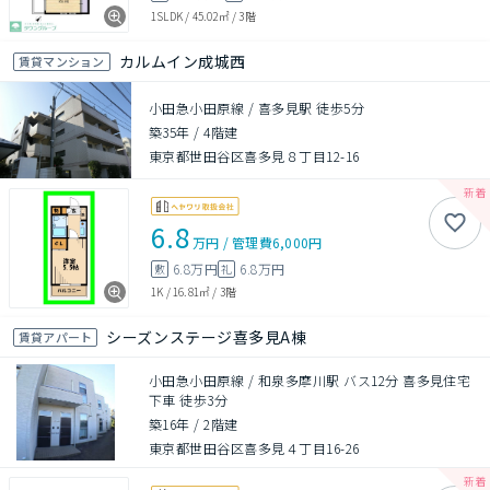
1SLDK
/
45.02㎡
/
3階
カルムイン成城西
賃貸マンション
小田急小田原線 / 喜多見駅 徒歩5分
築35年
/
4階建
東京都世田谷区喜多見８丁目12-16
6.8
万円
/
管理費
6,000円
6.8万円
6.8万円
敷
礼
1K
/
16.81㎡
/
3階
シーズンステージ喜多見A棟
賃貸アパート
小田急小田原線 / 和泉多摩川駅 バス12分 喜多見住宅
下車 徒歩3分
築16年
/
2階建
東京都世田谷区喜多見４丁目16-26