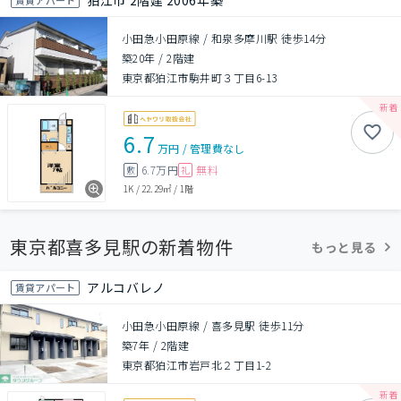
狛江市 2階建 2006年築
小田急小田原線 / 和泉多摩川駅 徒歩14分
築20年
/
2階建
東京都狛江市駒井町３丁目6-13
6.7
万円
/
管理費
なし
6.7万円
無料
敷
礼
1K
/
22.29㎡
/
1階
東京都喜多見駅の新着物件
もっと見る
アルコバレノ
賃貸アパート
小田急小田原線 / 喜多見駅 徒歩11分
築7年
/
2階建
東京都狛江市岩戸北２丁目1-2