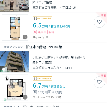
築17年
/
2階建
東京都狛江市東野川４丁目15-16
6.5
万円
/
管理費
2,000円
無料
無料
敷
礼
1K
/
22㎡
/
1階
狛江市 5階建 1992年築
賃貸マンション
小田急小田原線 / 和泉多摩川駅 徒歩2分
築34年
/
5階建
東京都狛江市東和泉４丁目4-3
6.7
万円
/
管理費
なし
6.7万円
6.7万円
敷
礼
ワンルーム
/
22.37㎡
/
3階
賃貸アパート