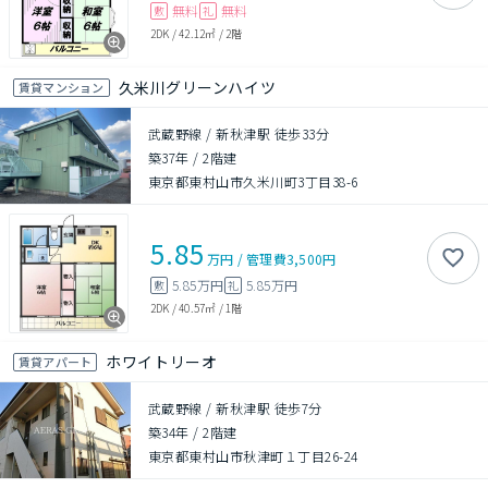
無料
無料
敷
礼
2DK
/
42.12㎡
/
2階
久米川グリーンハイツ
賃貸マンション
武蔵野線 / 新秋津駅 徒歩33分
築37年
/
2階建
東京都東村山市久米川町3丁目38-6
5.85
万円
/
管理費
3,500円
5.85万円
5.85万円
敷
礼
2DK
/
40.57㎡
/
1階
ホワイトリーオ
賃貸アパート
武蔵野線 / 新秋津駅 徒歩7分
築34年
/
2階建
東京都東村山市秋津町１丁目26-24