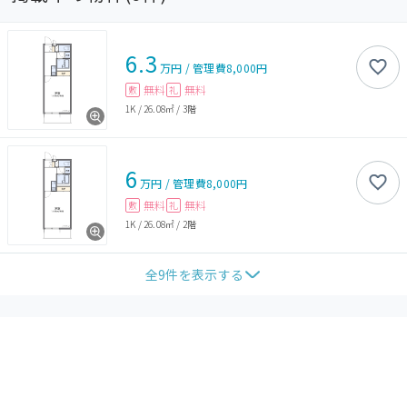
6.3
万円
/
管理費
8,000円
無料
無料
敷
礼
1K
/
26.08㎡
/
3階
6
万円
/
管理費
8,000円
無料
無料
敷
礼
1K
/
26.08㎡
/
2階
全
9
件を表示する