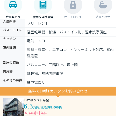
駐車場あり
室内洗濯機置場
オートロック
洗面所独立
入居条件
フリーレント
バス・トイレ
浴室乾燥機、給湯、バストイレ別、温水洗浄便座
キッチン
電気コンロ
室内設備
家具・家電付、エアコン、インターネット対応、室内
洗濯置
部屋の特徴
バルコニー、二階以上、最上階
共用部
駐輪場、敷地内駐車場
その他の特徴
駐車場あり
無料で10秒! カンタンお問い合わせ
レオネクスト希望
6.3
万円
/
管理費8,000円
無料
無料
敷
礼