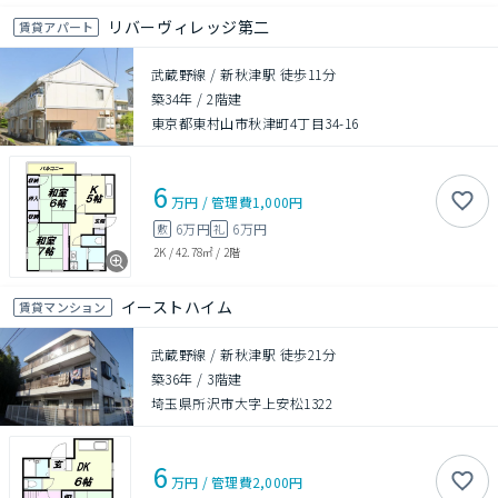
リバーヴィレッジ第二
賃貸アパート
武蔵野線 / 新秋津駅 徒歩11分
築34年
/
2階建
東京都東村山市秋津町4丁目34-16
6
万円
/
管理費
1,000円
6万円
6万円
敷
礼
2K
/
42.78㎡
/
2階
イーストハイム
賃貸マンション
武蔵野線 / 新秋津駅 徒歩21分
築36年
/
3階建
埼玉県所沢市大字上安松1322
6
万円
/
管理費
2,000円