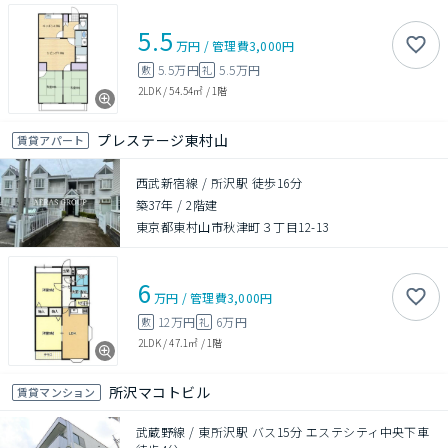
5.5
万円
/
管理費
3,000円
5.5万円
5.5万円
敷
礼
2LDK
/
54.54㎡
/
1階
プレステージ東村山
賃貸アパート
西武新宿線 / 所沢駅 徒歩16分
築37年
/
2階建
東京都東村山市秋津町３丁目12-13
6
万円
/
管理費
3,000円
12万円
6万円
敷
礼
2LDK
/
47.1㎡
/
1階
所沢マコトビル
賃貸マンション
武蔵野線 / 東所沢駅 バス15分 エステシティ中央下車