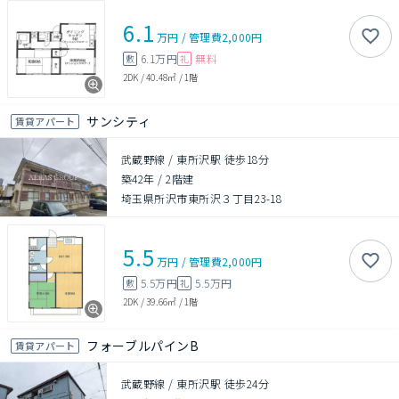
6.1
万円
/
管理費
2,000円
6.1万円
無料
敷
礼
2DK
/
40.48㎡
/
1階
サンシティ
賃貸アパート
武蔵野線 / 東所沢駅 徒歩18分
築42年
/
2階建
埼玉県所沢市東所沢３丁目23-18
5.5
万円
/
管理費
2,000円
5.5万円
5.5万円
敷
礼
2DK
/
39.66㎡
/
1階
フォーブルパインB
賃貸アパート
武蔵野線 / 東所沢駅 徒歩24分