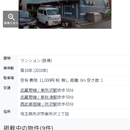
画像を拡大
1/8
建物
マンション (鉄骨)
築年数
築16年 (2010年)
駐車場
空有 費用: 11,000円 税: 無し 距離: 0m 空き数: 1
交通
武蔵野線 / 東所沢駅
徒歩16分
武蔵野線 / 新秋津駅
徒歩50分
西武新宿線 / 所沢駅
徒歩65分
住所
埼玉県所沢市東所沢２丁目
掲載中の物件(
9
件)