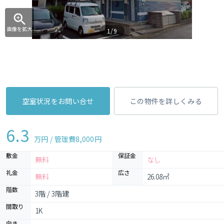
画像を拡大
1/9
空室状況をお問い合せ
この物件を詳しくみる
6.3
万円 / 管理費
8,000円
敷金
保証金
無料
なし
礼金
広さ
無料
26.08㎡
階数
3階 / 3階建
間取り
1K 
向き