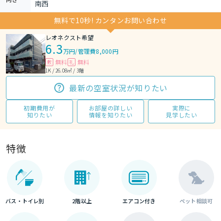
南西
無料で10秒! カンタンお問い合わせ
レオネクスト希望
6.3
万円
/
管理費8,000円
無料
無料
敷
礼
1K / 26.08㎡ / 3階
最新の空室状況が知りたい
初期費用が
お部屋の詳しい
実際に
知りたい
情報を知りたい
見学したい
特徴
バス・トイレ別
2階以上
エアコン付き
ペット相談可