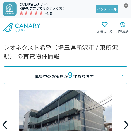
CANARY(カナリー)
物件をアプリでサクサク検索！
インストール
(4.8)
お気に入り
閲覧履歴
レオネクスト希望（埼玉県所沢市 / 東所沢
駅） の賃貸物件情報
9
募集中のお部屋が
件あります