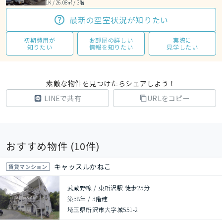
1K / 26.08㎡ / 3階
最新の空室状況が知りたい
初期費用が
お部屋の詳しい
実際に
知りたい
情報を知りたい
見学したい
素敵な物件を見つけたらシェアしよう！
LINEで共有
URLをコピー
おすすめ物件 (
10
件)
キャッスルかねこ
賃貸マンション
武蔵野線 / 東所沢駅 徒歩25分
築38年
/
3階建
埼玉県所沢市大字城551-2