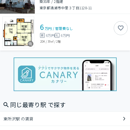
築38年
/
2階建
東京都清瀬市中里３丁目1120-11
6
万円
/
管理費
なし
6万円
6万円
敷
礼
2DK
/
39㎡
/
2階
同じ最寄り駅 で探す
東所沢駅 の賃貸